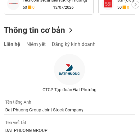
Techcom Securities (CK Kỹ Thương)
SSI (CK SSI
50
0
13/07/2026
50
0
Thông tin cơ bản
Liên hệ
Niêm yết
Đăng ký kinh doanh
CTCP Tập đoàn Đạt Phương
Tên tiếng Anh
Dat Phuong Group Joint Stock Company
Tên viết tắt
DAT PHUONG GROUP