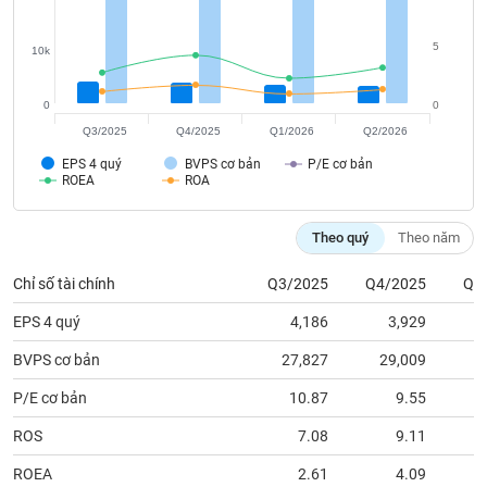
tài
chính
5
10k
0
0
Q3/2025
Q4/2025
Q1/2026
Q2/2026
EPS 4 quý
BVPS cơ bản
P/E cơ bản
ROEA
ROA
Theo quý
Theo năm
Chỉ số tài chính
Q3/2025
Q4/2025
Q1
EPS 4 quý
4,186
3,929
BVPS cơ bản
27,827
29,009
3
P/E cơ bản
10.87
9.55
ROS
7.08
9.11
ROEA
2.61
4.09