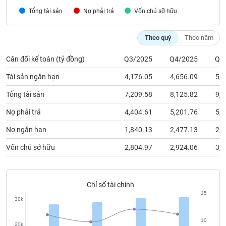
chính
Tổng tài sản
Nợ phải trả
Vốn chủ sỡ hữu
Theo quý
Theo năm
Công
Cân đối kế toán (tỷ đồng)
Q3/2025
Q4/2025
Q1
cụ
đầu
Tài sản ngắn hạn
4,176.05
4,656.09
5,4
tư
Tổng tài sản
7,209.58
8,125.82
9,4
Nợ phải trả
4,404.61
5,201.76
5,7
Truyền
Nợ ngắn hạn
1,840.13
2,477.13
2,6
thông
Vốn chủ sở hữu
2,804.97
2,924.06
3,6
tài
chính
Chỉ số tài chính
15
30k
Dữ
liệu
10
20k