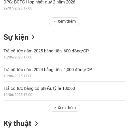
Tổng
DPG: BCTC Hợp nhất quý 2 năm 2026
VS-
quan
SECTOR
29/07/2026 17:00
Giao
Xem thêm
dịch
Tài
Sự kiện
chính
NĂNG
Phân
LƯỢNG
Trả cổ tức năm 2025 bằng tiền, 600 đồng/CP
tích
10/06/2026 17:00
kỹ
thuật
Trả cổ tức năm 2024 bằng tiền, 1,000 đồng/CP
Hồ
10/06/2025 17:00
NGUYÊN
sơ
VẬT
doanh
Trả cổ tức bằng cổ phiếu, tỷ lệ 100:60
LIỆU
nghiệp
10/06/2025 17:00
Tin
tức
Xem thêm
sự
CÔNG
kiện
Kỹ thuật
NGHIỆP
Tài