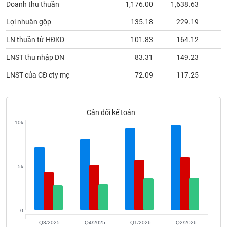
Doanh thu thuần
1,176.00
1,638.63
4
phân
tích
(-)
Lợi nhuận gộp
135.18
229.19
1
LN thuần từ HĐKD
101.83
164.12
1
Thuật
LNST thu nhập DN
83.31
149.23
1
ngữ
(-)
LNST của CĐ cty mẹ
72.09
117.25
Dịch
vụ
Cân đối kế toán
(-)
10k
Đào
tạo
5k
Sách
0
tài
Q3/2025
Q4/2025
Q1/2026
Q2/2026