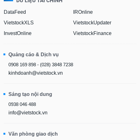
DỮ LIỆU TÀI CHÍNH
DataFeed
IROnline
VietstockXLS
VietstockUpdater
InvestOnline
VietstockFinance
Quảng cáo & Dịch vụ
0908 169 898 - (028) 3848 7238
kinhdoanh@vietstock.vn
Sáng tạo nội dung
0938 046 488
info@vietstock.vn
Văn phòng giao dịch