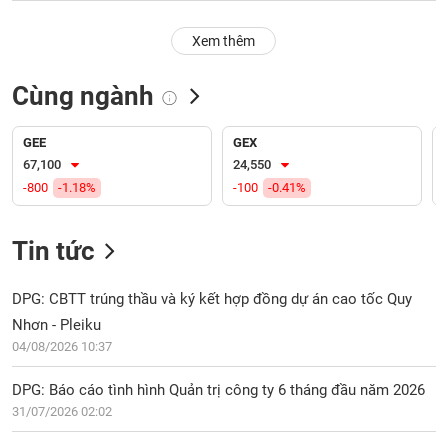
PHIẾU
Hủy
niêm
Xem thêm
yết
Theo
Cùng ngành
CÔNG
dõi
CỤ
đặc
ĐẦU
biệt
GEE
GEX
TƯ
67,100
24,550
Không
-800
-1.18%
-100
-0.41%
được
ký
XUẤT
quỹ
DỮ
Tin tức
LIỆU
Danh
mục
DPG: CBTT trúng thầu và ký kết hợp đồng dự án cao tốc Quy
ETF
Nhơn - Pleiku
TIN
04/08/2026 10:37
Cổ
MỚI
phiếu
DPG: Báo cáo tình hình Quản trị công ty 6 tháng đầu năm 2026
chi
Ngành
tiết
31/07/2026 02:02
(-)