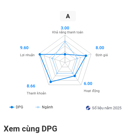
SÓC
SỨC
KHỎE
A
3.00
Khả năng thanh toán
TÀI
9.60
8.00
CHÍNH
Lợi nhuận
Định giá
CÔNG
6.00
8.66
NGHỆ
Hoạt động
Thanh khoản
THÔNG
TIN
DPG
Ngành
Số liệu năm 2025
Xem cùng DPG
DỊCH