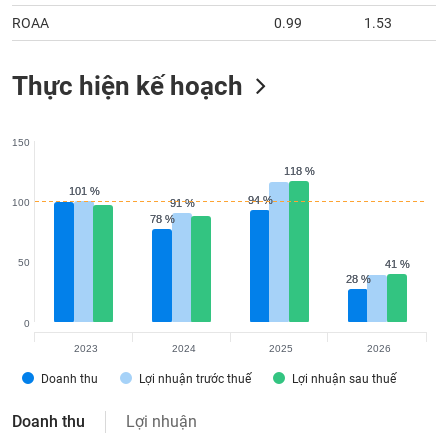
ROAA
0.99
1.53
Thực hiện kế hoạch
150
118 %
118 %
101 %
101 %
94 %
94 %
100
91 %
91 %
78 %
78 %
50
41 %
41 %
28 %
28 %
0
2023
2024
2025
2026
Doanh thu
Lợi nhuận trước thuế
Lợi nhuận sau thuế
Doanh thu
Lợi nhuận