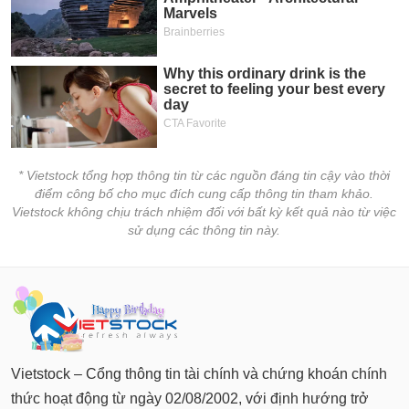
* Vietstock tổng hợp thông tin từ các nguồn đáng tin cậy vào thời
điểm công bố cho mục đích cung cấp thông tin tham khảo.
Vietstock không chịu trách nhiệm đối với bất kỳ kết quả nào từ việc
sử dụng các thông tin này.
Vietstock – Cổng thông tin tài chính và chứng khoán chính
thức hoạt động từ ngày 02/08/2002, với định hướng trở