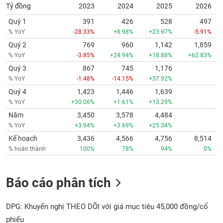
Tỷ đồng
2023
2024
2025
2026
Quý 1
391
426
528
497
% YoY
-28.33%
+8.98%
+23.97%
-5.91%
Quý 2
769
960
1,142
1,859
% YoY
-3.85%
+24.94%
+18.88%
+62.83%
Quý 3
867
745
1,176
% YoY
-1.48%
-14.15%
+57.92%
Quý 4
1,423
1,446
1,639
% YoY
+30.06%
+1.61%
+13.29%
Năm
3,450
3,578
4,484
% YoY
+3.94%
+3.69%
+25.34%
Kế hoạch
3,436
4,566
4,756
8,514
% hoàn thành
100%
78%
94%
0%
Báo cáo phân tích
DPG: Khuyến nghị THEO DÕI với giá mục tiêu 45,000 đồng/cổ
phiếu