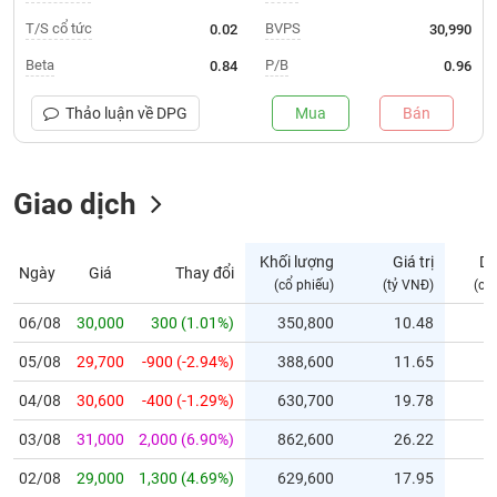
T/S cổ tức
BVPS
0.02
30,990
Trạng
thái
Beta
P/B
0.84
0.96
NGÀNH
cổ
phiếu
Thảo luận về
DPG
Mua
Bán
Quy
DOANH
mô
NGHIỆP
Giao dịch
thị
trường
Niêm
Khối lượng
Giá trị
D
Ngày
Giá
Thay đổi
CỔ
yết
(cổ phiếu)
(tỷ VNĐ)
(cổ
PHIẾU
Niêm
06/08
30,000
300 (1.01%)
350,800
10.48
yết
mới
05/08
29,700
-900 (-2.94%)
388,600
11.65
PHÁI
Niêm
SINH
04/08
30,600
-400 (-1.29%)
630,700
19.78
yết
03/08
31,000
2,000 (6.90%)
862,600
26.22
bổ
sung
TRÁI
02/08
29,000
1,300 (4.69%)
629,600
17.95