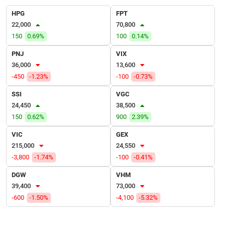
VỤ
HPG
FPT
TRUYỀN
22,000
70,800
THÔNG
150
0.69%
100
0.14%
PNJ
VIX
36,000
13,600
TIỆN
-450
-1.23%
-100
-0.73%
ÍCH
SSI
VGC
24,450
38,500
150
0.62%
900
2.39%
VIC
GEX
BẤT
215,000
24,550
ĐỘNG
-3,800
-1.74%
-100
-0.41%
SẢN
DGW
VHM
Mã
39,400
73,000
chứng
-600
-1.50%
-4,100
-5.32%
khoán
(-)