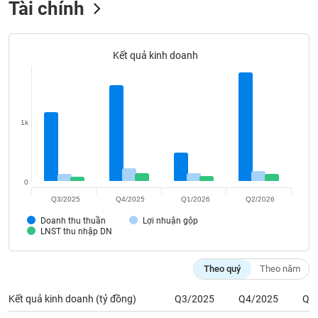
Tài chính
Tất cả
Cổ phiếu
Chỉ số
Chứng chỉ quỹ
Chứng q
Lãnh
đạo
Kết quả kinh doanh
(-)
Tất cả
Người nội bộ
Người liên quan
Cổ đông lớn
1k
Tin
tức
(-)
0
Bài
Q3/2025
Q4/2025
Q1/2026
Q2/2026
viết
của
Doanh thu thuần
Lợi nhuận gộp
LNST thu nhập DN
tác
giả
(-)
Theo quý
Theo năm
Kết quả kinh doanh (tỷ đồng)
Q3/2025
Q4/2025
Q1
Báo
cáo