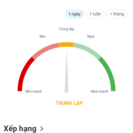
liệu
1 ngày
1 tuần
1 tháng
Tâm
lý
TIÊU
thị
Trung lập
DÙNG
trường
Bán
Mua
KHÔNG
THIẾT
YẾU
TIÊU
DÙNG
Bán mạnh
Mua mạnh
THIẾT
YẾU
TRUNG LẬP
Xếp hạng
CHĂM