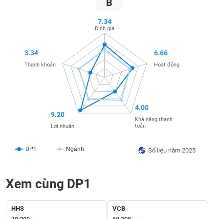
B
SÓC
SỨC
7.34
KHỎE
Định giá
3.34
6.66
Thanh khoản
Hoạt động
TÀI
CHÍNH
4.00
9.20
Khả năng thanh
toán
Lợi nhuận
CÔNG
NGHỆ
DP1
Ngành
Số liệu năm 2025
THÔNG
TIN
Xem cùng DP1
HHS
VCB
DỊCH