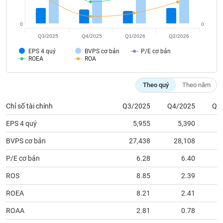
tài
chính
0
0
Q3/2025
Q4/2025
Q1/2026
Q2/2026
EPS 4 quý
BVPS cơ bản
P/E cơ bản
ROEA
ROA
Theo quý
Theo năm
Chỉ số tài chính
Q3/2025
Q4/2025
Q1
EPS 4 quý
5,955
5,390
BVPS cơ bản
27,438
28,108
2
P/E cơ bản
6.28
6.40
ROS
8.85
2.39
ROEA
8.21
2.41
ROAA
2.81
0.78