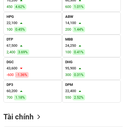
10,200
60,300
VỤ
450
4.62%
600
1.01%
TRUYỀN
THÔNG
HPG
ABW
22,100
14,100
100
0.45%
200
1.44%
DTP
MBB
TIỆN
67,500
24,250
ÍCH
2,400
3.69%
100
0.41%
DGC
DHG
43,600
95,900
-600
-1.36%
300
0.31%
BẤT
ĐỘNG
DP3
DPM
SẢN
60,200
22,400
700
1.18%
550
2.52%
Mã
chứng
khoán
Tài chính
(-)