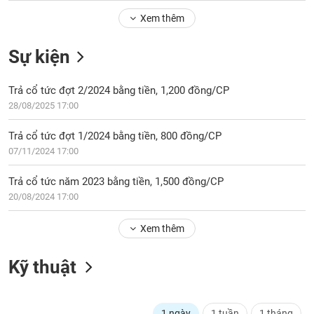
Tổng
VS-
quan
Xem thêm
SECTOR
Giao
Sự kiện
dịch
Tài
Trả cổ tức đợt 2/2024 bằng tiền, 1,200 đồng/CP
chính
NĂNG
28/08/2025 17:00
Phân
LƯỢNG
tích
Trả cổ tức đợt 1/2024 bằng tiền, 800 đồng/CP
kỹ
07/11/2024 17:00
thuật
Hồ
Trả cổ tức năm 2023 bằng tiền, 1,500 đồng/CP
NGUYÊN
sơ
20/08/2024 17:00
VẬT
doanh
LIỆU
nghiệp
Xem thêm
Tin
tức
Kỹ thuật
sự
CÔNG
kiện
NGHIỆP
Tài
1 ngày
1 tuần
1 tháng