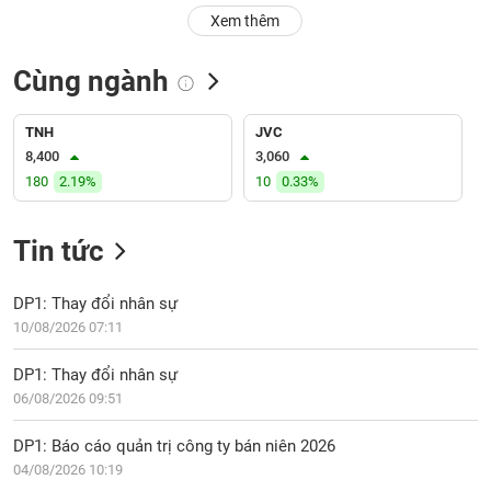
PHIẾU
Hủy
Xem thêm
niêm
yết
Cùng ngành
Theo
CÔNG
dõi
CỤ
đặc
TNH
JVC
ĐẦU
biệt
8,400
3,060
TƯ
180
2.19%
10
0.33%
Không
được
ký
Tin tức
XUẤT
quỹ
DỮ
LIỆU
Danh
DP1: Thay đổi nhân sự
mục
10/08/2026 07:11
ETF
TIN
DP1: Thay đổi nhân sự
Cổ
MỚI
06/08/2026 09:51
phiếu
chi
Ngành
DP1: Báo cáo quản trị công ty bán niên 2026
tiết
(-)
04/08/2026 10:19