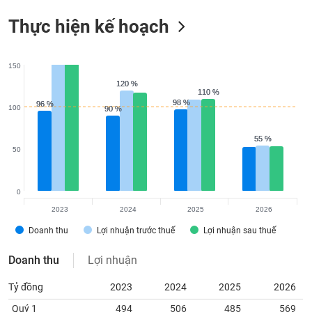
Thực hiện kế hoạch
150
120 %
120 %
110 %
110 %
98 %
98 %
96 %
96 %
100
90 %
90 %
55 %
55 %
50
0
2023
2024
2025
2026
Doanh thu
Lợi nhuận trước thuế
Lợi nhuận sau thuế
Doanh thu
Lợi nhuận
Tỷ đồng
2023
2024
2025
2026
Quý 1
494
506
485
569