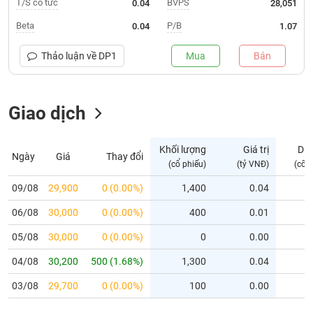
T/S cổ tức
BVPS
0.04
28,051
Trạng
Beta
P/B
0.04
1.07
thái
NGÀNH
cổ
Thảo luận về
DP1
Mua
Bán
phiếu
Quy
Giao dịch
DOANH
mô
NGHIỆP
thị
trường
Khối lượng
Giá trị
Dư
Ngày
Giá
Thay đổi
Niêm
(cổ phiếu)
(tỷ VNĐ)
(cổ 
CỔ
yết
PHIẾU
09/08
29,900
0 (0.00%)
1,400
0.04
Niêm
06/08
yết
30,000
0 (0.00%)
400
0.01
mới
PHÁI
05/08
30,000
0 (0.00%)
0
0.00
Niêm
SINH
04/08
30,200
500 (1.68%)
1,300
0.04
yết
bổ
03/08
29,700
0 (0.00%)
100
0.00
sung
TRÁI