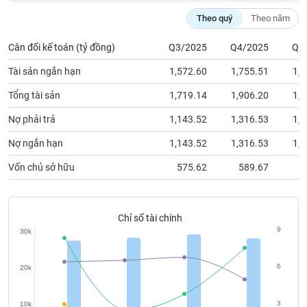
chính
Theo quý
Theo năm
Cân đối kế toán (tỷ đồng)
Q3/2025
Q4/2025
Q1
Công
Tài sản ngắn hạn
1,572.60
1,755.51
1,7
cụ
đầu
Tổng tài sản
1,719.14
1,906.20
1,9
tư
Nợ phải trả
1,143.52
1,316.53
1,2
Nợ ngắn hạn
1,143.52
1,316.53
1,2
Vốn chủ sở hữu
575.62
589.67
6
Truyền
thông
tài
chính
Chỉ số tài chính
9
30k
6
20k
Dữ
liệu
3
10k