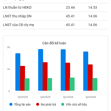
phân
tích
LN thuần từ HĐKD
23.44
14.53
(-)
LNST thu nhập DN
45.41
14.06
LNST của CĐ cty mẹ
45.41
14.06
Thuật
ngữ
(-)
Cân đối kế toán
2k
Dịch
vụ
(-)
1k
Đào
tạo
0
Q3/2025
Q4/2025
Q1/2026
Q2/2026
Sách
Tổng tài sản
Nợ phải trả
Vốn chủ sỡ hữu
tài