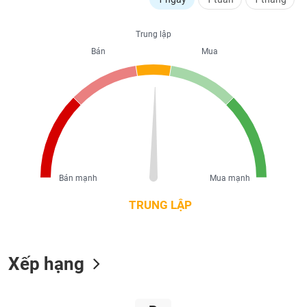
liệu
Trung lập
Tâm
Bán
Mua
lý
TIÊU
thị
DÙNG
trường
KHÔNG
THIẾT
YẾU
Bán mạnh
Mua mạnh
TIÊU
DÙNG
TRUNG LẬP
THIẾT
YẾU
Xếp hạng
CHĂM