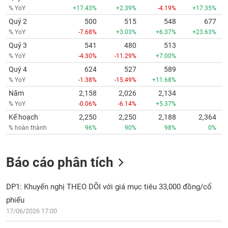
% YoY
+17.43%
+2.39%
-4.19%
+17.35%
Quý 2
500
515
548
677
% YoY
-7.68%
+3.03%
+6.37%
+23.63%
Quý 3
541
480
513
% YoY
-4.30%
-11.29%
+7.00%
Quý 4
624
527
589
% YoY
-1.38%
-15.49%
+11.68%
Năm
2,158
2,026
2,134
% YoY
-0.06%
-6.14%
+5.37%
Kế hoạch
2,250
2,250
2,188
2,364
% hoàn thành
96%
90%
98%
0%
Báo cáo phân tích
DP1: Khuyến nghị THEO DÕI với giá mục tiêu 33,000 đồng/cổ
phiếu
17/06/2026 17:00