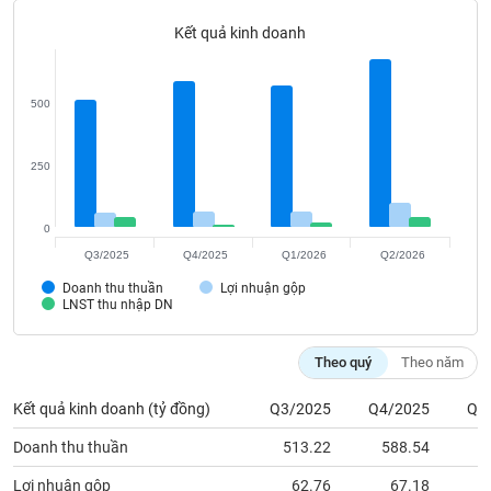
Tất cả
Cổ phiếu
Chỉ số
Chứng chỉ quỹ
Chứng q
Kết quả kinh doanh
Lãnh
đạo
(-)
500
Tất cả
Người nội bộ
Người liên quan
Cổ đông lớn
250
Tin
tức
0
(-)
Q3/2025
Q4/2025
Q1/2026
Q2/2026
Doanh thu thuần
Lợi nhuận gộp
Bài
LNST thu nhập DN
viết
của
tác
Theo quý
Theo năm
giả
(-)
Kết quả kinh doanh (tỷ đồng)
Q3/2025
Q4/2025
Q1
Doanh thu thuần
513.22
588.54
5
Báo
cáo
Lợi nhuận gộp
62.76
67.18