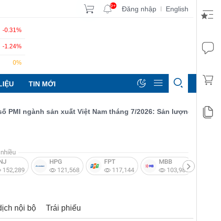
9+
Đăng nhập
English
|
-0.31%
-1.24%
0%
LIỆU
TIN MỚI
I ngành sản xuất Việt Nam tháng 7/2026: Sản lượng, số lượng đơ
nhiều
NJ
HPG
FPT
MBB
V
152,289
121,568
117,144
103,987
dịch nội bộ
Trái phiếu