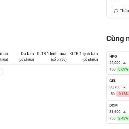
Thảo 
Cùng 
 mua
Dư bán
KLTB 1 lệnh mua
KLTB 1 lệnh bán
NN mua
HPG
phiếu)
(cổ phiếu)
(cổ phiếu)
(cổ phiếu)
(tỷ VNĐ)
22,000
150
0.69%
GEL
30,750
-50
-0.16%
DCM
31,600
750
2.43%