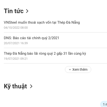
Tin tức
NGÀNH
VNSteel muốn thoái sạch vốn tại Thép Đà Nẵng
04/10/2022 08:00
DNS: Báo cáo tài chính quý 2/2021
DOANH
20/07/2021 16:39
NGHIỆP
Thép Đà Nẵng báo lãi ròng quý 2 gấp 31 lần cùng kỳ
19/07/2021 09:21
CỔ
PHIẾU
Xem thêm
PHÁI
Kỹ thuật
SINH
TRÁI
1 