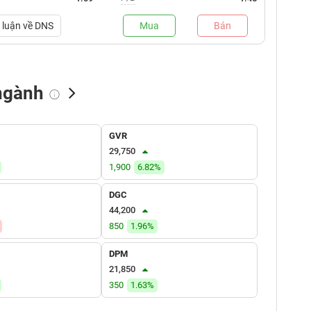
luận về
DNS
Mua
Bán
ngành
NN bán
Tự doanh mua
Tự doanh bán
GVR
(tỷ VNĐ)
(tỷ VNĐ)
(tỷ VNĐ)
29,750
1,900
6.82%
DGC
44,200
850
1.96%
DPM
21,850
350
1.63%