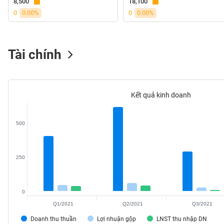
8,500
18,100
VS-
0
0.00%
0
0.00%
SECTOR
Tài chính
NĂNG
LƯỢNG
Kết quả kinh doanh
500
NGUYÊN
VẬT
250
LIỆU
0
Q1/2021
Q2/2021
Q3/2021
CÔNG
Doanh thu thuần
Lợi nhuận gộp
LNST thu nhập DN
NGHIỆP