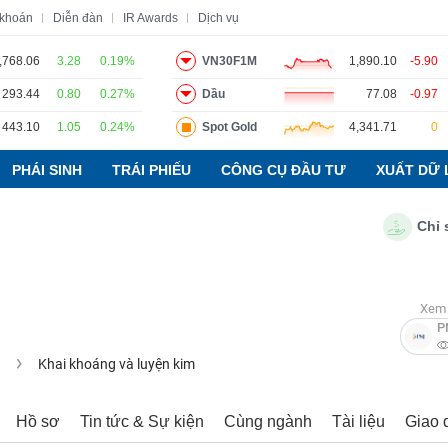
 khoán
Diễn đàn
IR Awards
Dịch vụ
,768.06
3.28
0.19%
VN30F1M
1,890.10
-5.90
293.44
0.80
0.27%
Dầu
77.08
-0.97
o
Tin tức
Báo cáo phân tích
Thuật ngữ
Dịch vụ
443.10
1.05
0.24%
Spot Gold
4,341.71
0
PHÁI SINH
TRÁI PHIẾU
CÔNG CỤ ĐẦU TƯ
XUẤT DỮ 
Chỉ số PM
Xem 
P
u
Khai khoáng và luyện kim
Hồ sơ
Tin tức & Sự kiện
Cùng ngành
Tài liệu
Giao 