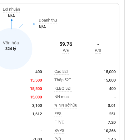
Lợi nhuận
N/A
Doanh thu
N/A
Vốn hóa
59.76
-
324 tỷ
P/E
P/S
Cao 52T
400
15,000
Thấp 52T
15,500
15,000
KLBQ 52T
15,500
400
NN mua
15,000
-
% NN sở hữu
3,100
0.01
EPS
1,612
251
F P/E
7.20
BVPS
-
10,366
P/B
-1.09
1.45