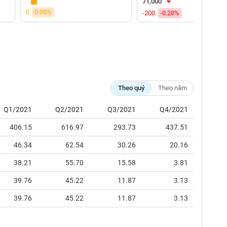
71,000
0
0.00%
-200
-0.28%
Theo quý
Theo năm
Q1/2021
Q2/2021
Q3/2021
Q4/2021
406.15
616.97
293.73
437.51
46.34
62.54
30.26
20.16
38.21
55.70
15.58
3.81
39.76
45.22
11.87
3.13
39.76
45.22
11.87
3.13