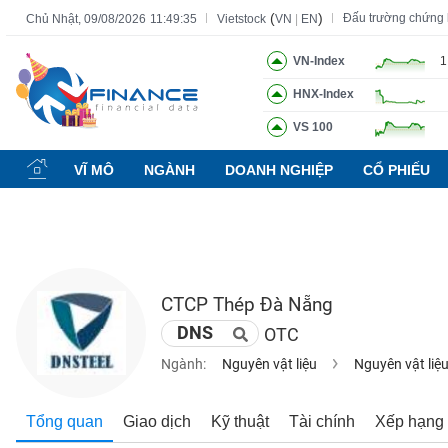
(
)
Đấu trường chứng
Chủ Nhật, 09/08/2026
11:49:36
Vietstock
VN
|
EN
VN-Index
1
HNX-Index
Tất cả
Tính năng
Ngành
Mã chứng khoán
Lãnh đạ
VS 100
Tính
năng
VĨ MÔ
NGÀNH
DOANH NGHIỆP
CỔ PHIẾU
(-)
VIETSTOCK
CTCP Thép Đà Nẵng
CHỨNG
DNS
OTC
KHOÁN
Ngành:
Nguyên vật liệu
Nguyên vật liệ
DOANH
Tổng quan
Giao dịch
Kỹ thuật
Tài chính
Xếp hạng
NGHIỆP