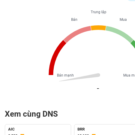
PHIẾU
Trung lập
Bán
Mua
CÔNG
CỤ
ĐẦU
TƯ
XUẤT
DỮ
Bán mạnh
Mua m
LIỆU
_
TIN
MỚI
Xem cùng DNS
Ngành
(-)
AIC
BRR