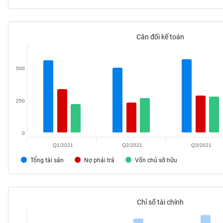
Cân đối kế toán
TIÊU
DÙNG
KHÔNG
500
THIẾT
YẾU
250
0
TIÊU
Q1/2021
Q2/2021
Q3/2021
DÙNG
THIẾT
Tổng tài sản
Nợ phải trả
Vốn chủ sỡ hữu
YẾU
Chỉ số tài chính
CHĂM