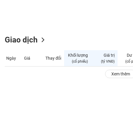
GIỚI
ĐÔNG
DƯƠNG
Giao dịch
TÀI
CHÍNH
Khối lượng
Giá trị
Dư
Ngày
Giá
Thay đổi
CÁ
(cổ phiếu)
(tỷ VNĐ)
(cổ 
NHÂN
Xem thêm
PHÂN
TÍCH
VIETSTOCKFINANCE
VĨ
MÔ