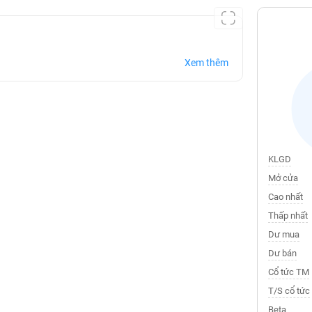
Xem thêm
KLGD
Mở cửa
Cao nhất
Thấp nhất
Dư mua
Dư bán
Cổ tức TM
T/S cổ tức
Beta