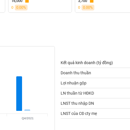
16,000
3,700
0
0.00%
0
0.00%
Kết quả kinh doanh (tỷ đồng)
Doanh thu thuần
Lợi nhuận gộp
LN thuần từ HĐKD
LNST thu nhập DN
LNST của CĐ cty mẹ
Q4/2021