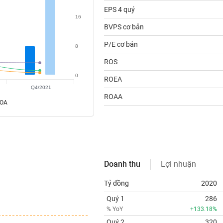
EPS 4 quý
16
BVPS cơ bản
P/E cơ bản
8
ROS
0
ROEA
Q4/2021
ROAA
ROA
Doanh thu
Lợi nhuận
Tỷ đồng
2020
Quý 1
286
% YoY
+133.18%
Quý 2
320