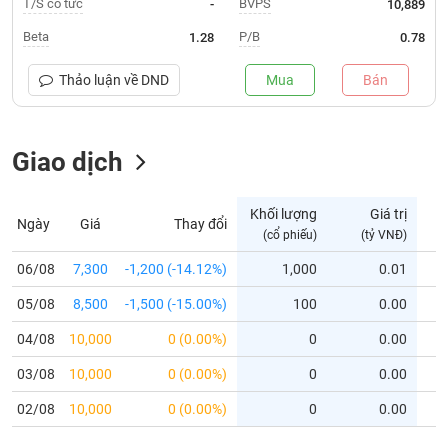
T/S cổ tức
BVPS
-
10,889
Trạng
Beta
P/B
1.28
0.78
thái
NGÀNH
cổ
Thảo luận về
DND
Mua
Bán
phiếu
Quy
Giao dịch
DOANH
mô
NGHIỆP
thị
trường
Khối lượng
Giá trị
Ngày
Giá
Thay đổi
Niêm
(cổ phiếu)
(tỷ VNĐ)
CỔ
yết
PHIẾU
06/08
7,300
-1,200 (-14.12%)
1,000
0.01
Niêm
05/08
yết
8,500
-1,500 (-15.00%)
100
0.00
mới
PHÁI
04/08
10,000
0 (0.00%)
0
0.00
Niêm
SINH
03/08
10,000
0 (0.00%)
0
0.00
yết
bổ
02/08
10,000
0 (0.00%)
0
0.00
sung
TRÁI