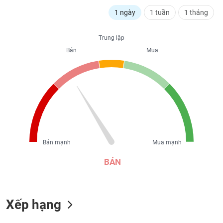
liệu
1 ngày
1 tuần
1 tháng
Tâm
lý
Trung lập
TIÊU
thị
Bán
Mua
DÙNG
trường
KHÔNG
THIẾT
YẾU
TIÊU
Bán mạnh
Mua mạnh
DÙNG
THIẾT
BÁN
YẾU
Xếp hạng
CHĂM