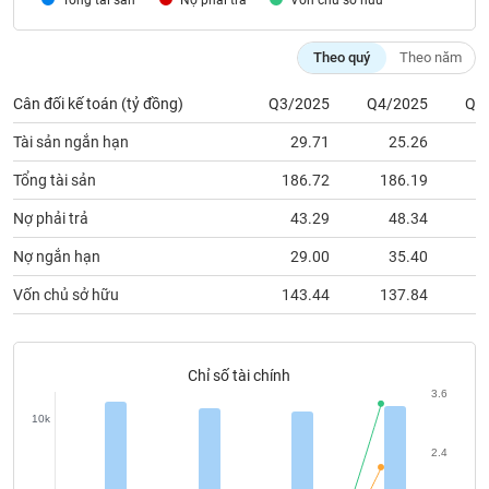
Nợ phải trả
Vốn chủ sỡ hữu
chính
Theo quý
Theo năm
Cân đối kế toán (tỷ đồng)
Q3/2025
Q4/2025
Q1
Công
cụ
Tài sản ngắn hạn
29.71
25.26
đầu
tư
Tổng tài sản
186.72
186.19
2
Nợ phải trả
43.29
48.34
Nợ ngắn hạn
29.00
35.40
Truyền
Vốn chủ sở hữu
143.44
137.84
1
thông
tài
chính
Chỉ số tài chính
3.6
10k
Dữ
2.4
liệu