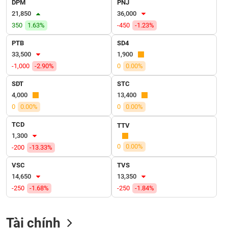
DPM
PNJ
VỤ
21,850
36,000
TRUYỀN
THÔNG
350
1.63%
-450
-1.23%
PTB
SD4
33,500
1,900
-1,000
-2.90%
0
0.00%
TIỆN
SDT
STC
ÍCH
4,000
13,400
0
0.00%
0
0.00%
TCD
TTV
1,300
BẤT
0
0.00%
-200
-13.33%
ĐỘNG
SẢN
VSC
TVS
14,650
13,350
Mã
-250
-1.68%
-250
-1.84%
chứng
khoán
(-)
Tài chính