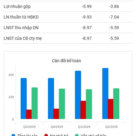
phân
Lợi nhuận gộp
-5.99
-3.86
tích
(-)
LN thuần từ HĐKD
-9.93
-7.04
LNST thu nhập DN
-8.97
-5.59
Thuật
ngữ
LNST của CĐ cty mẹ
-8.97
-5.59
(-)
Dịch
Cân đối kế toán
vụ
(-)
200
Đào
tạo
100
0
Sách
Q3/2025
Q4/2025
Q1/2026
Q2/2026
tài
Tổng tài sản