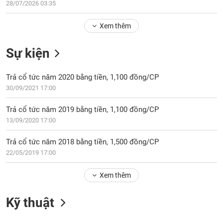
Tổng
28/07/2026 03:35
VS-
quan
SECTOR
Xem thêm
Giao
dịch
Sự kiện
Tài
chính
NĂNG
Trả cổ tức năm 2020 bằng tiền, 1,100 đồng/CP
Phân
LƯỢNG
30/09/2021 17:00
tích
kỹ
Trả cổ tức năm 2019 bằng tiền, 1,100 đồng/CP
thuật
13/09/2020 17:00
Hồ
NGUYÊN
sơ
Trả cổ tức năm 2018 bằng tiền, 1,500 đồng/CP
VẬT
doanh
22/05/2019 17:00
LIỆU
nghiệp
Tin
Xem thêm
tức
sự
Kỹ thuật
CÔNG
kiện
NGHIỆP
Tài