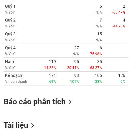
Quý 1
6
2
% YoY
N/A
-68.47%
Quý 2
7
4
% YoY
N/A
-44.70%
Quý 3
15
% YoY
N/A
Quý 4
27
6
% YoY
N/A
-75.98%
Năm
119
95
35
% YoY
-14.22%
-20.44%
-63.27%
Kế hoạch
171
93
105
126
% hoàn thành
69%
101%
33%
0%
Báo cáo phân tích
Tài liệu