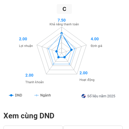
SÓC
SỨC
C
KHỎE
7.50
Khả năng thanh toán
2.00
4.00
TÀI
Lợi nhuận
Định giá
CHÍNH
2.00
2.00
CÔNG
Hoạt động
Thanh khoản
NGHỆ
THÔNG
DND
Ngành
TIN
Số liệu năm 2025
Xem cùng DND
DỊCH