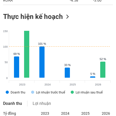
ROAA
-4.58
-3.00
Thực hiện kế hoạch
150
101 %
101 %
100
69 %
69 %
52 %
52 %
50
33 %
33 %
5 %
5 %
0
2023
2024
2025
2026
Doanh thu
Lợi nhuận trước thuế
Lợi nhuận sau thuế
Doanh thu
Lợi nhuận
Tỷ đồng
2023
2024
2025
2026