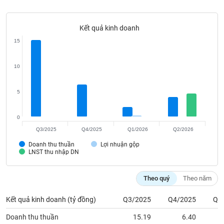
Tất cả
Cổ phiếu
Chỉ số
Chứng chỉ quỹ
Chứng q
Kết quả kinh doanh
Lãnh
đạo
15
(-)
Tất cả
Người nội bộ
Người liên quan
Cổ đông lớn
10
Tin
5
tức
(-)
0
Q3/2025
Q4/2025
Q1/2026
Q2/2026
Bài
Doanh thu thuần
Lợi nhuận gộp
viết
LNST thu nhập DN
của
tác
giả
Theo quý
Theo năm
(-)
Kết quả kinh doanh (tỷ đồng)
Q3/2025
Q4/2025
Q1
Báo
Doanh thu thuần
15.19
6.40
cáo