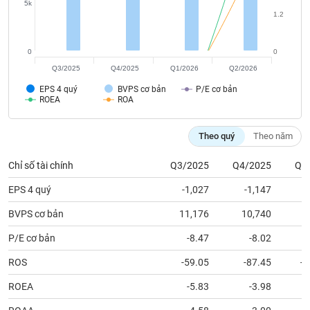
tài
5k
chính
1.2
0
0
Q3/2025
Q4/2025
Q1/2026
Q2/2026
EPS 4 quý
BVPS cơ bản
P/E cơ bản
ROEA
ROA
Theo quý
Theo năm
Chỉ số tài chính
Q3/2025
Q4/2025
Q1
EPS 4 quý
-1,027
-1,147
BVPS cơ bản
11,176
10,740
1
P/E cơ bản
-8.47
-8.02
ROS
-59.05
-87.45
-1
ROEA
-5.83
-3.98