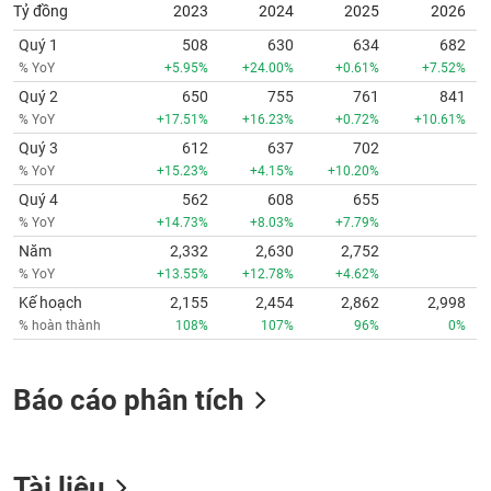
Tỷ đồng
2023
2024
2025
2026
Quý 1
508
630
634
682
% YoY
+5.95%
+24.00%
+0.61%
+7.52%
Quý 2
650
755
761
841
% YoY
+17.51%
+16.23%
+0.72%
+10.61%
Quý 3
612
637
702
% YoY
+15.23%
+4.15%
+10.20%
Quý 4
562
608
655
% YoY
+14.73%
+8.03%
+7.79%
Năm
2,332
2,630
2,752
% YoY
+13.55%
+12.78%
+4.62%
Kế hoạch
2,155
2,454
2,862
2,998
% hoàn thành
108%
107%
96%
0%
Báo cáo phân tích
Tài liệu