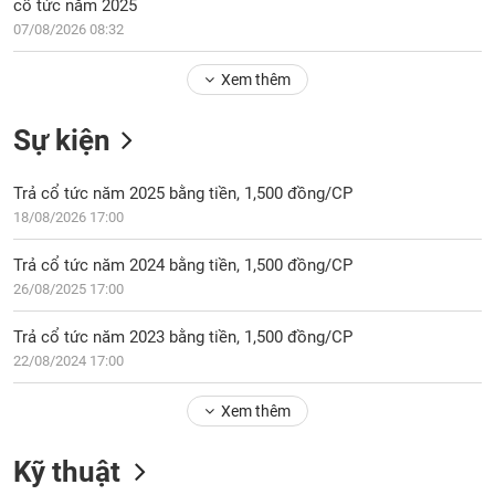
Tổng
cổ tức năm 2025
VS-
quan
07/08/2026 08:32
SECTOR
Giao
Xem thêm
dịch
Tài
Sự kiện
chính
NĂNG
Phân
LƯỢNG
Trả cổ tức năm 2025 bằng tiền, 1,500 đồng/CP
tích
18/08/2026 17:00
kỹ
thuật
Trả cổ tức năm 2024 bằng tiền, 1,500 đồng/CP
Hồ
26/08/2025 17:00
NGUYÊN
sơ
VẬT
doanh
Trả cổ tức năm 2023 bằng tiền, 1,500 đồng/CP
LIỆU
nghiệp
22/08/2024 17:00
Tin
tức
Xem thêm
sự
CÔNG
kiện
Kỹ thuật
NGHIỆP
Tài