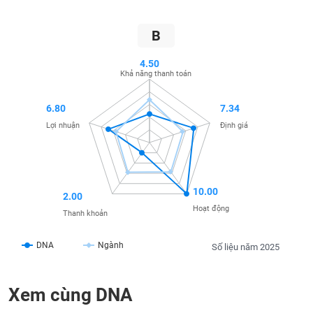
SÓC
SỨC
B
KHỎE
4.50
Khả năng thanh toán
TÀI
6.80
7.34
CHÍNH
Lợi nhuận
Định giá
CÔNG
10.00
2.00
NGHỆ
Hoạt động
Thanh khoản
THÔNG
TIN
DNA
Ngành
Số liệu năm 2025
Xem cùng DNA
DỊCH