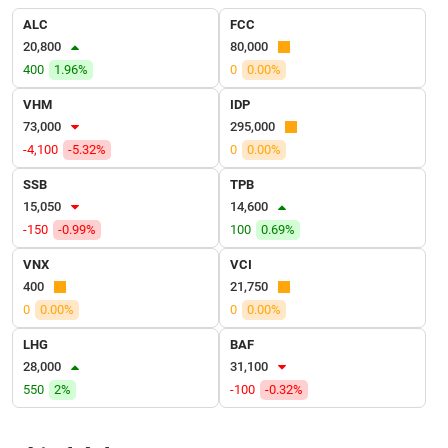
VỤ
ALC
FCC
TRUYỀN
20,800
80,000
THÔNG
400
1.96%
0
0.00%
VHM
IDP
73,000
295,000
TIỆN
-4,100
-5.32%
0
0.00%
ÍCH
SSB
TPB
15,050
14,600
-150
-0.99%
100
0.69%
VNX
VCI
BẤT
400
21,750
ĐỘNG
0
0.00%
0
0.00%
SẢN
LHG
BAF
Mã
28,000
31,100
chứng
550
2%
-100
-0.32%
khoán
(-)