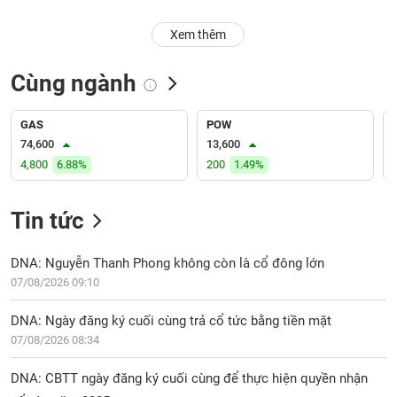
PHIẾU
Hủy
niêm
Xem thêm
yết
Theo
Cùng ngành
CÔNG
dõi
CỤ
đặc
ĐẦU
biệt
GAS
POW
TƯ
74,600
13,600
Không
4,800
6.88%
200
1.49%
được
ký
XUẤT
quỹ
Tin tức
DỮ
LIỆU
Danh
mục
DNA: Nguyễn Thanh Phong không còn là cổ đông lớn
ETF
07/08/2026 09:10
TIN
Cổ
MỚI
DNA: Ngày đăng ký cuối cùng trả cổ tức bằng tiền mặt
phiếu
07/08/2026 08:34
chi
Ngành
tiết
(-)
DNA: CBTT ngày đăng ký cuối cùng để thực hiện quyền nhận