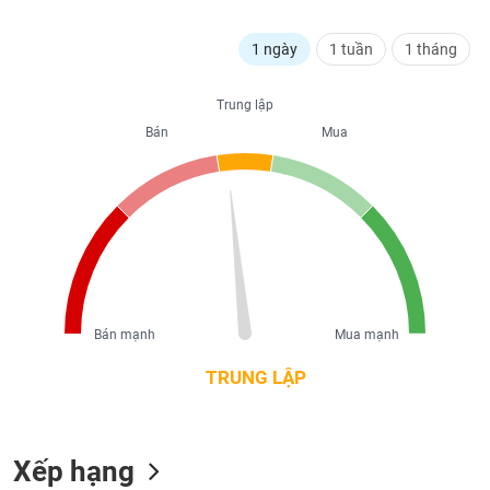
liệu
1 ngày
1 tuần
1 tháng
Tâm
lý
TIÊU
Trung lập
thị
DÙNG
trường
Bán
Mua
KHÔNG
THIẾT
YẾU
TIÊU
DÙNG
Bán mạnh
Mua mạnh
THIẾT
YẾU
TRUNG LẬP
Xếp hạng
CHĂM