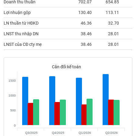
Doanh thu thuần
702.07
654.85
6
phân
tích
(-)
Lợi nhuận gộp
130.40
113.11
1
LN thuần từ HĐKD
46.36
32.70
Thuật
LNST thu nhập DN
38.46
28.01
ngữ
(-)
LNST của CĐ cty mẹ
38.46
28.01
Dịch
vụ
Cân đối kế toán
(-)
1500
Đào
tạo
1000
500
Sách
0
tài
Q3/2025
Q4/2025
Q1/2026
Q2/2026