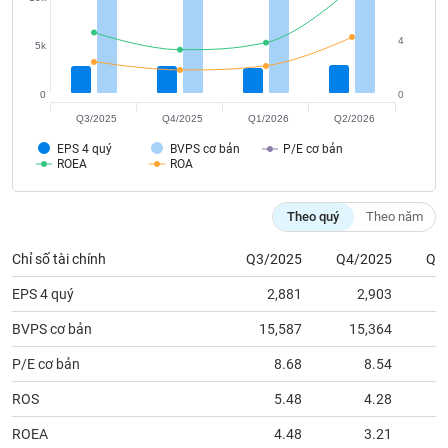
tài
chính
4
5k
0
0
Q3/2025
Q4/2025
Q1/2026
Q2/2026
EPS 4 quý
BVPS cơ bản
P/E cơ bản
ROEA
ROA
Theo quý
Theo năm
Chỉ số tài chính
Q3/2025
Q4/2025
Q1
EPS 4 quý
2,881
2,903
BVPS cơ bản
15,587
15,364
1
P/E cơ bản
8.68
8.54
ROS
5.48
4.28
ROEA
4.48
3.21