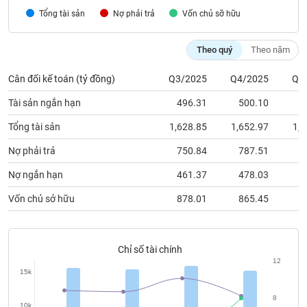
chính
Tổng tài sản
Nợ phải trả
Vốn chủ sỡ hữu
Theo quý
Theo năm
Công
Cân đối kế toán (tỷ đồng)
Q3/2025
Q4/2025
Q1
cụ
đầu
Tài sản ngắn hạn
496.31
500.10
4
tư
Tổng tài sản
1,628.85
1,652.97
1,5
Nợ phải trả
750.84
787.51
7
Truyền
Nợ ngắn hạn
461.37
478.03
3
thông
Vốn chủ sở hữu
878.01
865.45
8
tài
chính
Chỉ số tài chính
12
15k
Dữ
liệu
8
10k