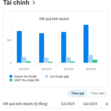
Tài chính
Tất cả
Cổ phiếu
Chỉ số
Chứng chỉ quỹ
Chứng q
Lãnh
đạo
Kết quả kinh doanh
(-)
Tất cả
Người nội bộ
Người liên quan
Cổ đông lớn
500
Tin
tức
(-)
0
Bài
Q3/2025
Q4/2025
Q1/2026
Q2/2026
viết
Doanh thu thuần
Lợi nhuận gộp
của
LNST thu nhập DN
tác
giả
(-)
Theo quý
Theo năm
Kết quả kinh doanh (tỷ đồng)
Q3/2025
Q4/2025
Q1
Báo
cáo