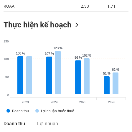
ROAA
2.33
1.71
Thực hiện kế hoạch
150
123 %
123 %
108 %
108 %
107 %
107 %
102 %
102 %
96 %
96 %
100
62 %
62 %
51 %
51 %
50
0
2023
2024
2025
2026
Doanh thu
Lợi nhuận trước thuế
Doanh thu
Lợi nhuận