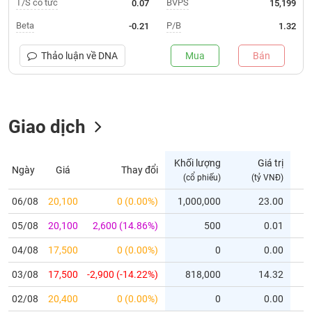
T/S cổ tức
BVPS
0.07
15,199
Trạng
Beta
P/B
-0.21
1.32
thái
NGÀNH
cổ
Thảo luận về
DNA
Mua
Bán
phiếu
Quy
DOANH
mô
Giao dịch
NGHIỆP
thị
trường
Niêm
Khối lượng
Giá trị
Ngày
Giá
Thay đổi
CỔ
yết
(cổ phiếu)
(tỷ VNĐ)
PHIẾU
Niêm
06/08
20,100
0 (0.00%)
1,000,000
23.00
yết
05/08
20,100
2,600 (14.86%)
500
0.01
mới
PHÁI
Niêm
SINH
04/08
17,500
0 (0.00%)
0
0.00
yết
03/08
17,500
-2,900 (-14.22%)
818,000
14.32
bổ
sung
TRÁI
02/08
20,400
0 (0.00%)
0
0.00