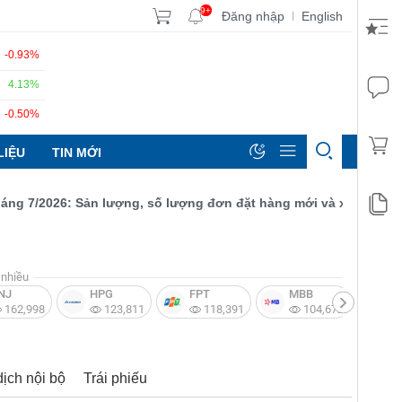
9+
Đăng nhập
English
|
-0.93%
4.13%
-0.50%
LIỆU
TIN MỚI
7/2026: Sản lượng, số lượng đơn đặt hàng mới và xuất khẩu đều t
nhiều
NJ
HPG
FPT
MBB
V
162,998
123,811
118,391
104,672
dịch nội bộ
Trái phiếu