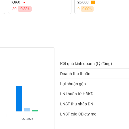
7,860
26,000
-30
-0.38%
0
0.00%
Kết quả kinh doanh (tỷ đồng)
Doanh thu thuần
Lợi nhuận gộp
LN thuần từ HĐKD
LNST thu nhập DN
LNST của CĐ cty mẹ
Q2/2026