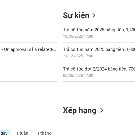
Sự kiện
Trả cổ tức năm 2025 bằng tiền, 1,4
13/05/2026 17:00
DM7: Công bố về việc thông qua giao dịch với người có liên quan - On approval of a related-party transaction
Trả cổ tức năm 2025 bằng tiền, 1,0
21/12/2025 17:00
n
Trả cổ tức đợt 2/2024 bằng tiền, 7
05/06/2025 17:00
Xếp hạng
ngày
1 tuần
1 tháng