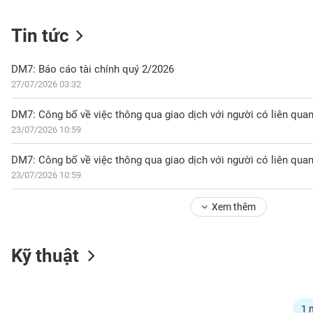
Tin tức
NGÀNH
DM7: Báo cáo tài chính quý 2/2026
27/07/2026 03:32
DOANH
NGHIỆP
23/07/2026 10:59
DM7: Công bố về việc thông qua giao dịch với người có liên qua
23/07/2026 10:59
CỔ
PHIẾU
Xem thêm
PHÁI
Kỹ thuật
SINH
TRÁI
1 