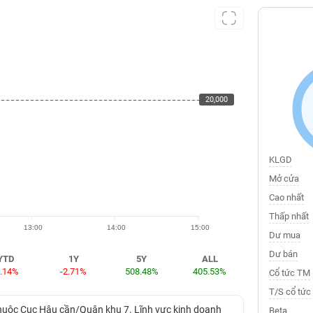
20,000
20,000
KLGD
Mở cửa
Cao nhất
Thấp nhất
13:00
14:00
15:00
Dư mua
Dư bán
YTD
1Y
5Y
ALL
2.14%
-2.71%
508.48%
405.53%
Cổ tức TM
T/S cổ tức
thuộc Cục Hậu cần/Quân khu 7. Lĩnh vực kinh doanh
Beta