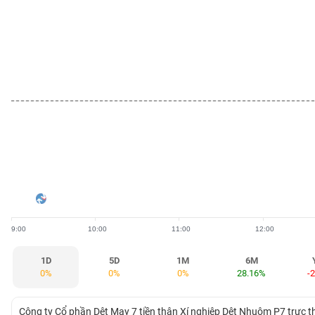
BẤT
ĐỘNG
SẢN
TÀI
CHÍNH
HÀNG
HÓA
9:00
10:00
11:00
12:00
KINH
TẾ
1D
5D
1M
6M
0%
0%
0%
28.16%
-
THẾ
Công ty Cổ phần Dệt May 7 tiền thân Xí nghiệp Dệt Nhuộm P7 trực 