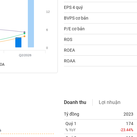
EPS 4 quý
12
BVPS cơ bản
P/E cơ bản
6
ROS
0
ROEA
Q2/2026
ROAA
ROA
Doanh thu
Lợi nhuận
Tỷ đồng
2023
Quý 1
174
% YoY
-23.44%
%
%