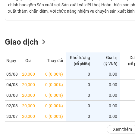
GIỚI
chính bao gồm Sản xuất sợi; Sản xuất vải dệt thoi; Hoàn thiện sản 
xuất thảm, chăn đệm. Với chức năng nhiệm vụ chuyên sản xuất kinh
khí cung cấp cho Quốc phòng An Ninh và tham gia thị trường trong,
ĐÔNG
Doanh trại và Bộ Công an.
DƯƠNG
Giao dịch
TÀI
CHÍNH
Khối lượng
Giá trị
Dư
Ngày
Giá
Thay đổi
CÁ
(cổ phiếu)
(tỷ VNĐ)
(cổ 
NHÂN
05/08
20,000
0 (0.00%)
0
0.00
04/08
20,000
0 (0.00%)
0
0.00
PHÂN
TÍCH
03/08
20,000
0 (0.00%)
0
0.00
VIETSTOCKFINANCE
02/08
20,000
0 (0.00%)
0
0.00
30/07
20,000
0 (0.00%)
0
0.00
VĨ
Xem thêm
MÔ