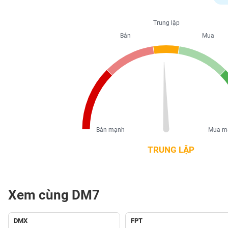
PHIẾU
Trung lập
Bán
Mua
CÔNG
CỤ
ĐẦU
TƯ
XUẤT
DỮ
Bán mạnh
Mua m
LIỆU
TRUNG LẬP
TIN
MỚI
Xem cùng DM7
Ngành
(-)
DMX
FPT