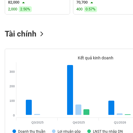
82,000
70,700
VS-
2,000
2.50%
400
0.57%
SECTOR
Tài chính
NĂNG
LƯỢNG
Kết quả kinh doanh
300
NGUYÊN
200
VẬT
LIỆU
100
0
Q3/2025
Q4/2025
Q1/2026
CÔNG
NGHIỆP
Doanh thu thuần
Lợi nhuận gộp
LNST thu nhập DN