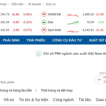
khoán
Diễn đàn
IR Awards
Dịch vụ
,764.78
-11.68
-0.66%
VN30F1M
1,896.00
-17.80
292.64
-0.95
-0.32%
Dầu
78.09
3.10
o
Tin tức
Báo cáo phân tích
Thuật ngữ
Dịch vụ
442.05
-2.98
-0.67%
Spot Gold
4,243.91
-21.41
PHÁI SINH
TRÁI PHIẾU
CÔNG CỤ ĐẦU TƯ
XUẤT DỮ 
Chỉ số PMI ngành sản xuất Việt Nam tháng 
Xem 
P
 thúc phiên
 trang và hàng lâu bền
Thời trang và dệt may
Hồ sơ
Tin tức & Sự kiện
Cùng ngành
Tài liệu
Giao 