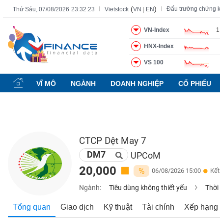
(
)
Đấu trường chứng 
Thứ Sáu, 07/08/2026
23:32:24
Vietstock
VN
|
EN
VN-Index
1
HNX-Index
Tất cả
Tính năng
Ngành
Mã chứng khoán
Lãnh đạ
VS 100
Tính
năng
VĨ MÔ
NGÀNH
DOANH NGHIỆP
CỔ PHIẾU
(-)
VIETSTOCK
CTCP Dệt May 7
DM7
CHỨNG
UPCoM
KHOÁN
20,000
%
06/08/2026 15:00
Kết
Ngành:
Tiêu dùng không thiết yếu
Thời
DOANH
Tổng quan
Giao dịch
Kỹ thuật
Tài chính
Xếp hạng
NGHIỆP