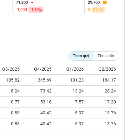
71,200
29,700
-1,000
-1.39%
0
0.00%
Theo quý
Theo năm
Q3/2025
Q4/2025
Q1/2026
Q2/2026
105.82
345.69
101.23
184.17
8.24
73.42
13.24
28.24
0.77
53.18
7.57
17.20
0.83
40.42
5.97
13.76
0.83
40.42
5.97
13.76