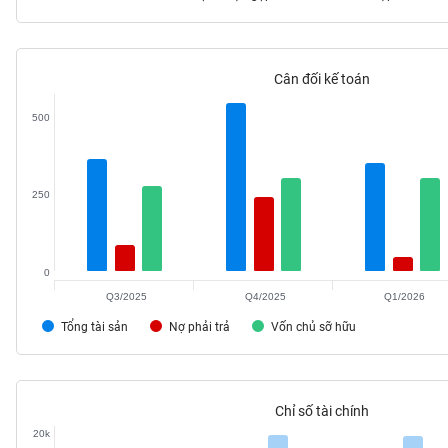
Cân đối kế toán
TIÊU
DÙNG
500
KHÔNG
THIẾT
YẾU
250
0
TIÊU
DÙNG
Q3/2025
Q4/2025
Q1/2026
THIẾT
Tổng tài sản
Nợ phải trả
Vốn chủ sỡ hữu
YẾU
Chỉ số tài chính
20k
CHĂM