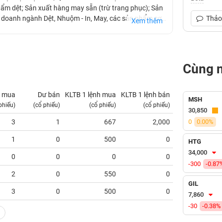
phẩm dệt; Sản xuất hàng may sẵn (trừ trang phục); Sản
 doanh ngành Dệt, Nhuộm - In, May, các sản phẩm cơ
Thảo 
Xem thêm
 ngoài nước. DM7 là đối tác lớn của Cục Quân nhu, Cục
Cùng 
 mua
Dư bán
KLTB 1 lệnh mua
KLTB 1 lệnh bán
NN mua
MSH
phiếu)
(cổ phiếu)
(cổ phiếu)
(cổ phiếu)
(tỷ VNĐ)
30,850
3
1
667
2,000
0
0.00%
0.00
1
0
500
0
0.00
HTG
34,000
0
0
0
0
0.00
-300
-0.87
2
0
550
0
0.00
GIL
3
0
500
0
0.00
7,860
-30
-0.38%