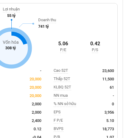
Lợi nhuận
55 tỷ
Doanh thu
741 tỷ
Vốn hóa
5.06
0.42
308 tỷ
P/E
P/S
Cao 52T
-
23,600
Thấp 52T
20,000
11,500
KLBQ 52T
20,000
61
NN mua
20,000
-
% NN sở hữu
2,000
0
EPS
2,000
3,956
F P/E
2,400
5.10
BVPS
0.12
18,773
P/B
-0.04
1.07