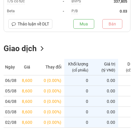
T/S cổ tức
BVPS
-
337,805
Trạng
Beta
P/B
-
0.03
thái
NGÀNH
cổ
Thảo luận về
DLT
Mua
Bán
phiếu
Quy
Giao dịch
DOANH
mô
NGHIỆP
thị
trường
Khối lượng
Giá trị
Dư
Ngày
Giá
Thay đổi
Niêm
(cổ phiếu)
(tỷ VNĐ)
(cổ 
CỔ
yết
PHIẾU
06/08
8,600
0 (0.00%)
0
0.00
Niêm
05/08
yết
8,600
0 (0.00%)
0
0.00
mới
PHÁI
04/08
8,600
0 (0.00%)
0
0.00
Niêm
SINH
03/08
8,600
0 (0.00%)
0
0.00
yết
bổ
02/08
8,600
0 (0.00%)
0
0.00
sung
TRÁI