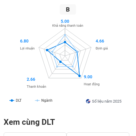
SÓC
SỨC
B
KHỎE
5.00
Khả năng thanh toán
6.80
4.66
TÀI
Lợi nhuận
Định giá
CHÍNH
9.00
2.66
CÔNG
Hoạt động
Thanh khoản
NGHỆ
THÔNG
DLT
Ngành
TIN
Số liệu năm 2025
Xem cùng DLT
DỊCH