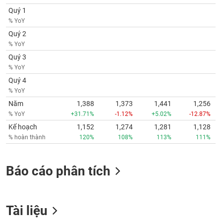
Quý 1
% YoY
Quý 2
% YoY
Quý 3
% YoY
Quý 4
% YoY
Năm
1,388
1,373
1,441
1,256
% YoY
+31.71%
-1.12%
+5.02%
-12.87%
Kế hoạch
1,152
1,274
1,281
1,128
% hoàn thành
120%
108%
113%
111%
Báo cáo phân tích
Tài liệu