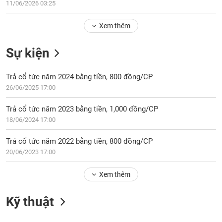
Tổng
11/06/2026 03:25
VS-
quan
SECTOR
Xem thêm
Giao
dịch
Sự kiện
Tài
chính
NĂNG
Trả cổ tức năm 2024 bằng tiền, 800 đồng/CP
Phân
LƯỢNG
26/06/2025 17:00
tích
kỹ
Trả cổ tức năm 2023 bằng tiền, 1,000 đồng/CP
thuật
18/06/2024 17:00
Hồ
NGUYÊN
sơ
Trả cổ tức năm 2022 bằng tiền, 800 đồng/CP
VẬT
doanh
20/06/2023 17:00
LIỆU
nghiệp
Tin
Xem thêm
tức
sự
Kỹ thuật
CÔNG
kiện
NGHIỆP
Tài