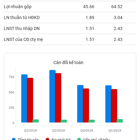
phân
Lợi nhuận gộp
45.66
64.52
tích
(-)
LN thuần từ HĐKD
1.89
3.04
LNST thu nhập DN
1.51
2.43
Thuật
ngữ
LNST của CĐ cty mẹ
1.51
2.43
(-)
Dịch
Cân đối kế toán
vụ
(-)
750
Đào
500
tạo
250
0
Sách
Q1/2018
Q2/2018
Q3/2018
Q1/2019
tài
Tổng tài sản