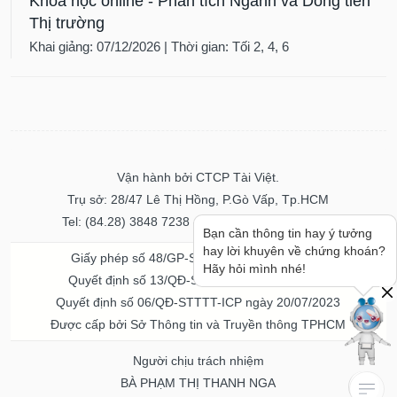
Khóa học online - Phân tích Ngành và Dòng tiền
Thị trường
Khai giảng: 07/12/2026 | Thời gian: Tối 2, 4, 6
Vận hành bởi CTCP Tài Việt.
Trụ sở: 28/47 Lê Thị Hồng, P.Gò Vấp, Tp.HCM
Tel: (84.28) 3848 7238 - Fax: (84.28) 3848 7237
Bạn cần thông tin hay ý tưởng
hay lời khuyên về chứng khoán?
Giấy phép số 48/GP-STTTT ngày 04/11/2016
Hãy hỏi mình nhé!
Quyết định số 13/QĐ-STTTT ngày 02/11/2017
Quyết định số 06/QĐ-STTTT-ICP ngày 20/07/2023
Được cấp bởi Sở Thông tin và Truyền thông TPHCM
Người chịu trách nhiệm
BÀ PHẠM THỊ THANH NGA