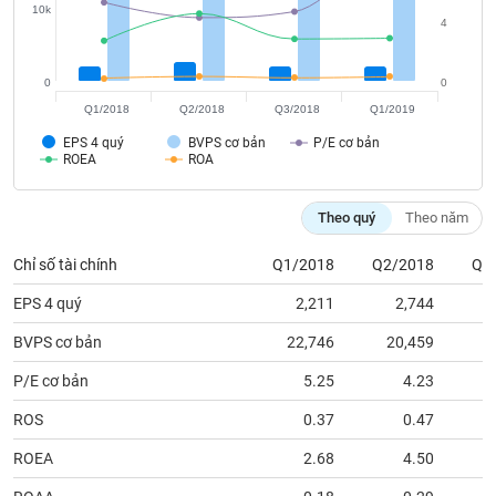
tài
10k
chính
4
0
0
Q1/2018
Q2/2018
Q3/2018
Q1/2019
EPS 4 quý
BVPS cơ bản
P/E cơ bản
ROEA
ROA
Theo quý
Theo năm
Chỉ số tài chính
Q1/2018
Q2/2018
Q3
EPS 4 quý
2,211
2,744
BVPS cơ bản
22,746
20,459
2
P/E cơ bản
5.25
4.23
ROS
0.37
0.47
ROEA
2.68
4.50