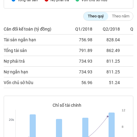
Nợ phải trả
Vốn chủ sỡ hữu
chính
Theo quý
Theo năm
Cân đối kế toán (tỷ đồng)
Q1/2018
Q2/2018
Q3
Công
cụ
Tài sản ngắn hạn
756.98
828.04
5
đầu
tư
Tổng tài sản
791.89
862.49
6
Nợ phải trả
734.93
811.25
5
Nợ ngắn hạn
734.93
811.25
5
Truyền
Vốn chủ sở hữu
56.96
51.24
thông
tài
chính
Chỉ số tài chính
12
20k
Dữ
8
liệu