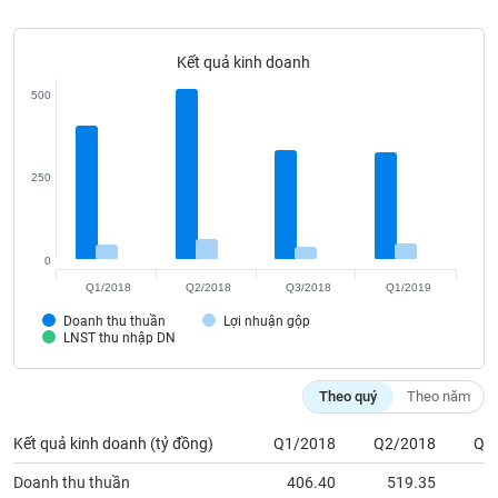
Tất cả
Cổ phiếu
Chỉ số
Chứng chỉ quỹ
Chứng q
Kết quả kinh doanh
Lãnh
đạo
500
(-)
Tất cả
Người nội bộ
Người liên quan
Cổ đông lớn
250
Tin
tức
(-)
0
Q1/2018
Q2/2018
Q3/2018
Q1/2019
Bài
Doanh thu thuần
Lợi nhuận gộp
viết
LNST thu nhập DN
của
tác
giả
Theo quý
Theo năm
(-)
Kết quả kinh doanh (tỷ đồng)
Q1/2018
Q2/2018
Q3
Báo
Doanh thu thuần
406.40
519.35
3
cáo