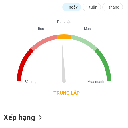
liệu
1 ngày
1 tuần
1 tháng
Tâm
lý
Trung lập
TIÊU
thị
Bán
Mua
DÙNG
trường
KHÔNG
THIẾT
YẾU
TIÊU
Bán mạnh
Mua mạnh
DÙNG
THIẾT
TRUNG LẬP
YẾU
Xếp hạng
CHĂM