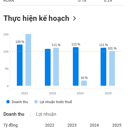
ROAA
0.18
0.29
Thực hiện kế hoạch
150
120 %
120 %
113 %
113 %
111 %
111 %
111 %
111 %
101 %
101 %
100
50
16 %
16 %
0
2022
2023
2024
2025
Doanh thu
Lợi nhuận trước thuế
Doanh thu
Lợi nhuận
Tỷ đồng
2022
2023
2024
2025