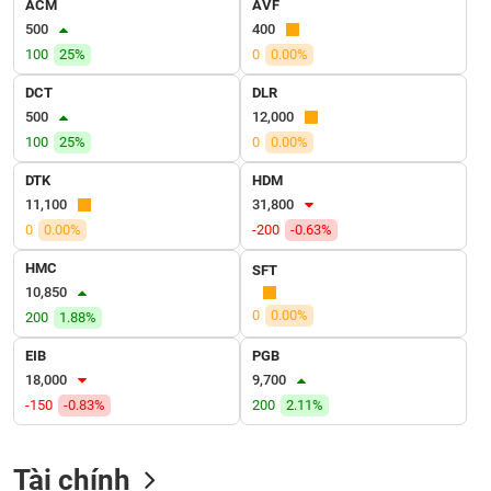
ACM
AVF
VỤ
500
400
TRUYỀN
THÔNG
100
25%
0
0.00%
DCT
DLR
500
12,000
100
25%
0
0.00%
TIỆN
DTK
HDM
ÍCH
11,100
31,800
0
0.00%
-200
-0.63%
HMC
SFT
10,850
BẤT
0
0.00%
200
1.88%
ĐỘNG
SẢN
EIB
PGB
18,000
9,700
Mã
-150
-0.83%
200
2.11%
chứng
khoán
(-)
Tài chính