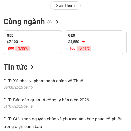
PHIẾU
Hủy
Xem thêm
niêm
yết
Cùng ngành
Theo
CÔNG
dõi
CỤ
đặc
GEE
GEX
ĐẦU
biệt
67,100
24,550
TƯ
-800
-1.18%
-100
-0.41%
Không
được
ký
Tin tức
XUẤT
quỹ
DỮ
LIỆU
Danh
DLT: Xử phạt vi phạm hành chính về Thuế
mục
06/08/2026 09:15
ETF
TIN
DLT: Báo cáo quản trị công ty bán niên 2026
Cổ
MỚI
31/07/2026 09:49
phiếu
chi
Ngành
DLT: Giải trình nguyên nhân và phương án khắc phục cổ phiếu
tiết
(-)
trong diện cảnh báo