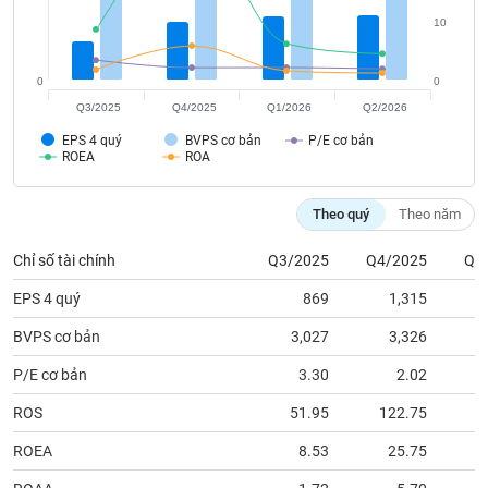
tài
chính
10
0
0
Q3/2025
Q4/2025
Q1/2026
Q2/2026
EPS 4 quý
BVPS cơ bản
P/E cơ bản
ROEA
ROA
Theo quý
Theo năm
Chỉ số tài chính
Q3/2025
Q4/2025
Q1
EPS 4 quý
869
1,315
BVPS cơ bản
3,027
3,326
P/E cơ bản
3.30
2.02
ROS
51.95
122.75
ROEA
8.53
25.75