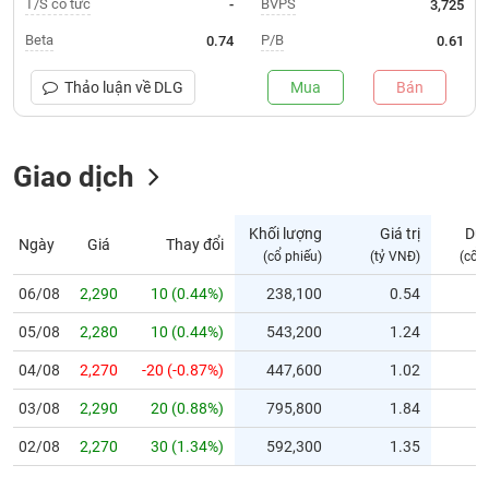
T/S cổ tức
BVPS
-
3,725
Trạng
Beta
P/B
0.74
0.61
thái
NGÀNH
cổ
Thảo luận về
DLG
Mua
Bán
phiếu
Quy
Giao dịch
DOANH
mô
NGHIỆP
thị
trường
Khối lượng
Giá trị
Dư
Ngày
Giá
Thay đổi
Niêm
(cổ phiếu)
(tỷ VNĐ)
(cổ 
CỔ
yết
PHIẾU
06/08
2,290
10 (0.44%)
238,100
0.54
Niêm
05/08
yết
2,280
10 (0.44%)
543,200
1.24
mới
PHÁI
04/08
2,270
-20 (-0.87%)
447,600
1.02
Niêm
SINH
03/08
2,290
20 (0.88%)
795,800
1.84
yết
bổ
02/08
2,270
30 (1.34%)
592,300
1.35
sung
TRÁI