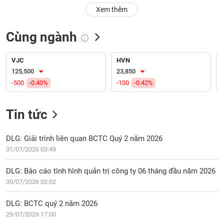
PHIẾU
Hủy
Xem thêm
niêm
yết
Cùng ngành
Theo
CÔNG
dõi
CỤ
đặc
VJC
HVN
ĐẦU
biệt
125,500
23,850
TƯ
-500
-0.40%
-100
-0.42%
Không
được
ký
Tin tức
XUẤT
quỹ
DỮ
LIỆU
Danh
DLG: Giải trình liên quan BCTC Quý 2 năm 2026
mục
31/07/2026 03:49
ETF
TIN
DLG: Báo cáo tình hình quản trị công ty 06 tháng đầu năm 2026
Cổ
MỚI
30/07/2026 02:02
phiếu
chi
Ngành
DLG: BCTC quý 2 năm 2026
tiết
(-)
29/07/2026 17:00