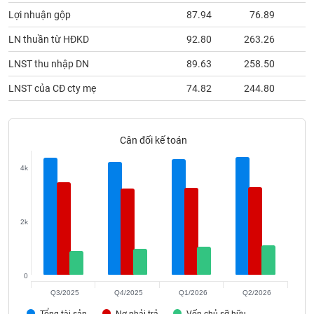
phân
Lợi nhuận gộp
87.94
76.89
tích
(-)
LN thuần từ HĐKD
92.80
263.26
LNST thu nhập DN
89.63
258.50
Thuật
ngữ
LNST của CĐ cty mẹ
74.82
244.80
(-)
Dịch
Cân đối kế toán
vụ
(-)
4k
Đào
tạo
2k
0
Sách
Q3/2025
Q4/2025
Q1/2026
Q2/2026
tài
Tổng tài sản