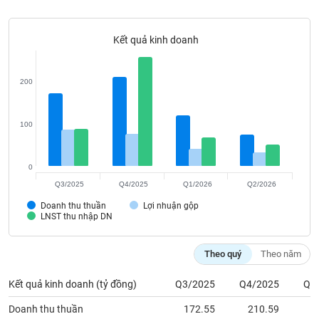
Tất cả
Cổ phiếu
Chỉ số
Chứng chỉ quỹ
Chứng q
Kết quả kinh doanh
Lãnh
đạo
(-)
200
Tất cả
Người nội bộ
Người liên quan
Cổ đông lớn
100
Tin
tức
(-)
0
Q3/2025
Q4/2025
Q1/2026
Q2/2026
Bài
Doanh thu thuần
Lợi nhuận gộp
viết
LNST thu nhập DN
của
tác
giả
Theo quý
Theo năm
(-)
Kết quả kinh doanh (tỷ đồng)
Q3/2025
Q4/2025
Q1
Báo
Doanh thu thuần
172.55
210.59
1
cáo