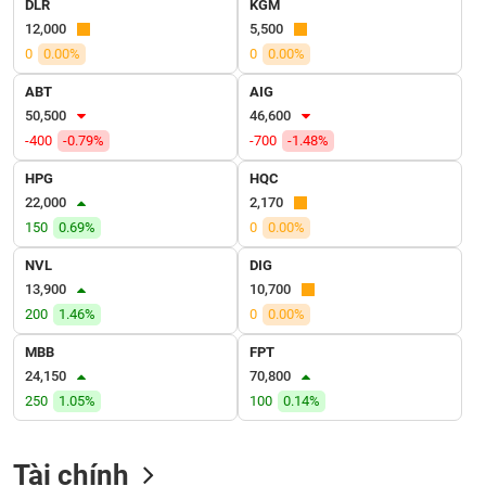
DLR
KGM
VỤ
12,000
5,500
TRUYỀN
THÔNG
0
0.00%
0
0.00%
ABT
AIG
50,500
46,600
-400
-0.79%
-700
-1.48%
TIỆN
HPG
HQC
ÍCH
22,000
2,170
150
0.69%
0
0.00%
NVL
DIG
13,900
10,700
BẤT
200
1.46%
0
0.00%
ĐỘNG
SẢN
MBB
FPT
24,150
70,800
Mã
250
1.05%
100
0.14%
chứng
khoán
(-)
Tài chính