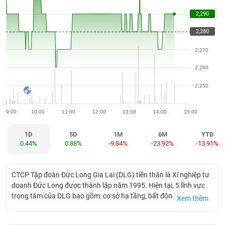
khoản
lai
dịch
lỗ
Phân
Vĩ
Thống
2,290
2,290
Định
tích
mô
BẤT
Chứng
IR
Giao
kê
Chứng
giá
kỹ
ĐỘNG
quyền
Awards
2,280
2,280
dịch
giao
quyền
thuật
SẢN
Nước
nội
dịch
Trái
2,270
ngoài
Tổng
bộ
Bảng
phiếu
Tin
quan
giá
Đào
doanh
2,260
Tự
Niên
tức
TÀI
trực
tạo
nghiệp
doanh
Thống
giám
CHÍNH
2,250
tuyến
kê
Top
Tài
giao
Bộ
cổ
liệu
9:00
10:00
11:00
12:00
13:00
14:00
15:00
dịch
Dịch
lọc
phiếu
cổ
HÀNG
vụ
cổ
Định
đông
HÓA
Bản
1D
5D
1M
6M
YTD
phiếu
giá
0.44%
0.88%
-9.84%
-23.92%
-13.91%
đồ
So
ngành
sánh
KINH
cổ
Thống
CTCP Tập đoàn Đức Long Gia Lai (DLG) tiền thân là Xí nghiệp tư
TẾ
phiếu
kê
doanh Đức Long được thành lập năm 1995. Hiện tại, 5 lĩnh vực
giao
trọng tâm của DLG bao gồm: cơ sở hạ tầng, bất động sản, năng
Xem thêm
Báo
dịch
lượng, sản xuất linh kiện điện tử, nông nghiệp. Ngoài ra, Công ty
cáo
THẾ
còn tập trung vào lĩnh vực đầu tư xây dựng dân dụng - cầu
phân
GIỚI