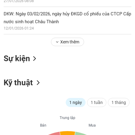
PHIẾU
27/01/2026 08:08
Hủy
niêm
DKW: Ngày 03/02/2026, ngày hủy ĐKGD cổ phiếu của CTCP Cấp
yết
nước sinh hoạt Châu Thành
Theo
CÔNG
12/01/2026 01:24
dõi
CỤ
đặc
ĐẦU
Xem thêm
biệt
TƯ
Không
Sự kiện
được
ký
XUẤT
quỹ
DỮ
LIỆU
Kỹ thuật
Danh
mục
ETF
TIN
1 ngày
1 tuần
1 tháng
Cổ
MỚI
phiếu
chi
Trung lập
Ngành
tiết
Bán
Mua
(-)