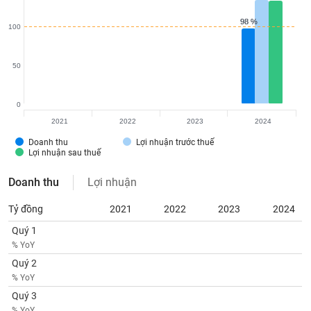
VỤ
TRUYỀN
98 %
98 %
100
THÔNG
50
TIỆN
0
ÍCH
2021
2022
2023
2024
Doanh thu
Lợi nhuận trước thuế
Lợi nhuận sau thuế
Doanh thu
Lợi nhuận
BẤT
ĐỘNG
Tỷ đồng
2021
2022
2023
2024
SẢN
Quý 1
% YoY
Mã
Quý 2
chứng
khoán
% YoY
(-)
Quý 3
% YoY