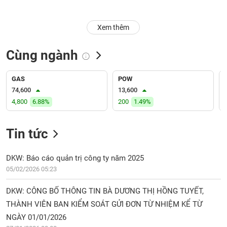
Trạng
Xem thêm
thái
NGÀNH
cổ
phiếu
Cùng ngành
Quy
DOANH
mô
GAS
POW
NGHIỆP
thị
74,600
13,600
trường
4,800
6.88%
200
1.49%
Niêm
CỔ
yết
Tin tức
PHIẾU
Niêm
yết
DKW: Báo cáo quản trị công ty năm 2025
mới
05/02/2026 05:23
PHÁI
Niêm
SINH
DKW: CÔNG BỐ THÔNG TIN BÀ DƯƠNG THỊ HỒNG TUYẾT,
yết
bổ
THÀNH VIÊN BAN KIỂM SOÁT GỬI ĐƠN TỪ NHIỆM KỂ TỪ
sung
NGÀY 01/01/2026
TRÁI