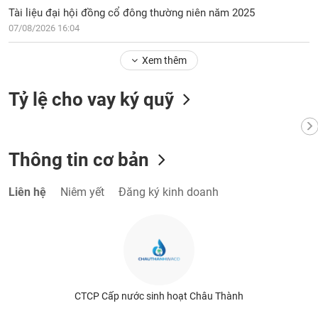
phân
Tài liệu đại hội đồng cổ đông thường niên năm 2025
tích
07/08/2026 16:04
(-)
Xem thêm
Thuật
ngữ
Tỷ lệ cho vay ký quỹ
(-)
Dịch
vụ
Thông tin cơ bản
(-)
Liên hệ
Niêm yết
Đăng ký kinh doanh
Đào
tạo
Sách
CTCP Cấp nước sinh hoạt Châu Thành
tài