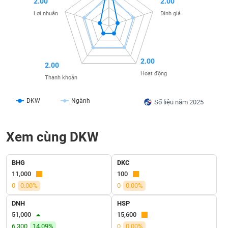
2.00
2.00
liệu
Lợi nhuận
Định giá
Tâm
lý
TIÊU
thị
DÙNG
trường
2.00
KHÔNG
2.00
THIẾT
Hoạt động
Thanh khoản
YẾU
DKW
Ngành
Số liệu năm 2025
Xem cùng DKW
TIÊU
DÙNG
THIẾT
BHG
DKC
YẾU
11,000
100
0
0.00%
0
0.00%
DNH
HSP
51,000
15,600
CHĂM
6,300
14.09%
0
0.00%