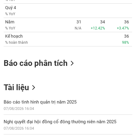
Tất cả
Cổ phiếu
Chỉ số
Chứng chỉ quỹ
Chứng q
Quý 4
% YoY
Lãnh
Năm
31
34
36
đạo
(-)
% YoY
N/A
+12.42%
+3.47%
Kế hoạch
36
Tất cả
Người nội bộ
Người liên quan
Cổ đông lớn
% hoàn thành
98%
Tin
tức
Báo cáo phân tích
(-)
Bài
Tài liệu
viết
của
tác
Báo cáo tình hình quản trị năm 2025
giả
07/08/2026 16:04
(-)
Nghị quyết đại hội đồng cổ đông thường niên năm 2025
Báo
07/08/2026 16:04
cáo