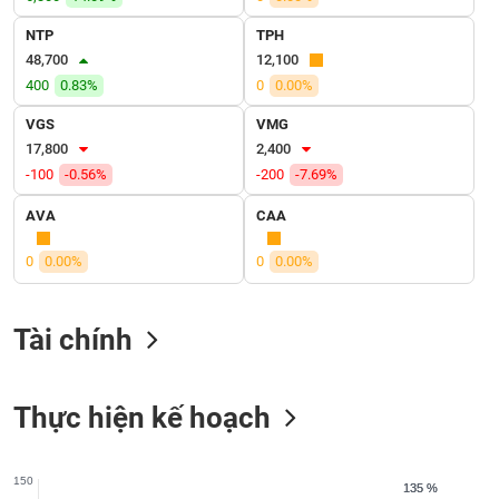
SÓC
SỨC
NTP
TPH
KHỎE
48,700
12,100
400
0.83%
0
0.00%
VGS
VMG
17,800
2,400
TÀI
-100
-0.56%
-200
-7.69%
CHÍNH
AVA
CAA
0
0.00%
0
0.00%
CÔNG
NGHỆ
Tài chính
THÔNG
TIN
Thực hiện kế hoạch
DỊCH
150
135 %
135 %