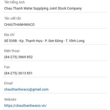
chính
Tên tiếng Anh
Chau Thanh Water Supplying Joint Stock Company
Tên viết tắt
Công
CHAUTHANHWACO
cụ
đầu
Địa chỉ
tư
Số 539B - Kp. Thạnh Hựu - P. Sơn Đông - T. Vĩnh Long
Điện thoại
(84-275) 3869 852
Truyền
Fax
thông
tài
(84-275) 3613 851
chính
Email
chauthanhwaco@gmail.com
Website
Dữ
https://chauthanhwaco.vn/
liệu