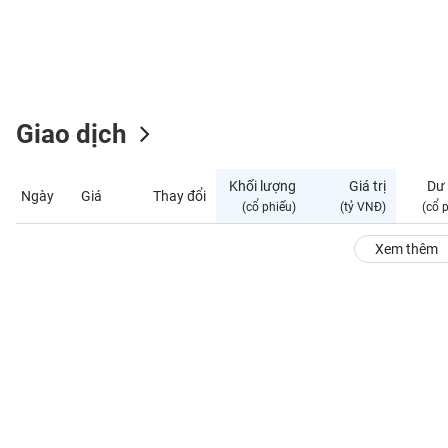
GIỚI
ĐÔNG
DƯƠNG
Giao dịch
TÀI
CHÍNH
Khối lượng
Giá trị
Dư
Ngày
Giá
Thay đổi
CÁ
(cổ phiếu)
(tỷ VNĐ)
(cổ 
NHÂN
Xem thêm
PHÂN
TÍCH
VIETSTOCKFINANCE
VĨ
MÔ