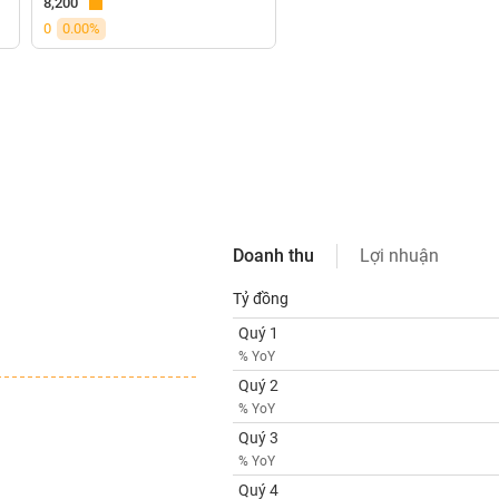
8,200
0
0.00%
Doanh thu
Lợi nhuận
Tỷ đồng
Quý 1
% YoY
Quý 2
% YoY
Quý 3
% YoY
Quý 4