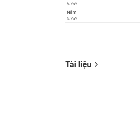
% YoY
Năm
% YoY
Tài liệu