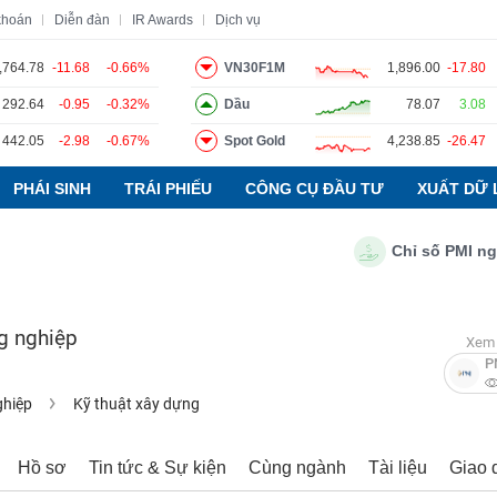
khoán
Diễn đàn
IR Awards
Dịch vụ
,764.78
-11.68
-0.66%
VN30F1M
1,896.00
-17.80
292.64
-0.95
-0.32%
Dầu
78.07
3.08
o
Tin tức
Báo cáo phân tích
Thuật ngữ
Dịch vụ
442.05
-2.98
-0.67%
Spot Gold
4,238.85
-26.47
PHÁI SINH
TRÁI PHIẾU
CÔNG CỤ ĐẦU TƯ
XUẤT DỮ 
Chỉ số PMI ngành 
g nghiệp
Xem 
P
ghiệp
Kỹ thuật xây dựng
Hồ sơ
Tin tức & Sự kiện
Cùng ngành
Tài liệu
Giao 