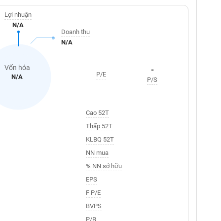
Lợi nhuận
N/A
Doanh thu
N/A
Vốn hóa
-
P/E
N/A
P/S
Cao 52T
Thấp 52T
KLBQ 52T
NN mua
% NN sở hữu
EPS
F P/E
BVPS
P/B