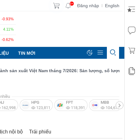
9+
Đăng nhập
English
|
-0.93%
4.11%
-0.62%
LIỆU
TIN MỚI
sản xuất Việt Nam tháng 7/2026: Sản lượng, số lượng đơn đặt hàn
nhiều
NJ
HPG
FPT
MBB
V
162,998
123,811
118,391
104,672
dịch nội bộ
Trái phiếu