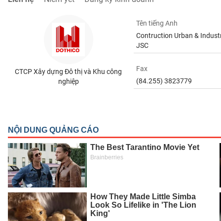
SÓC
SỨC
Tên tiếng Anh
KHỎE
Contruction Urban & Industr
JSC
Fax
CTCP Xây dựng Đô thị và Khu công
TÀI
(84.255) 3823779
nghiệp
CHÍNH
CÔNG
NGHỆ
THÔNG
TIN
DỊCH