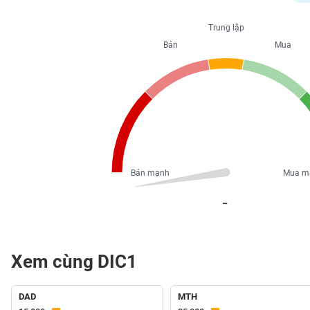
PHIẾU
Trung lập
Bán
Mua
CÔNG
CỤ
ĐẦU
TƯ
XUẤT
DỮ
Bán mạnh
Mua m
LIỆU
_
TIN
MỚI
Xem cùng DIC1
Ngành
(-)
DAD
MTH