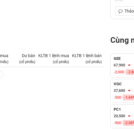
Thảo 
Cùng 
 mua
Dư bán
KLTB 1 lệnh mua
KLTB 1 lệnh bán
NN mua
GEE
phiếu)
(cổ phiếu)
(cổ phiếu)
(cổ phiếu)
(tỷ VNĐ)
67,900
-2,000
-2.
VGC
37,600
-550
-1.44
PC1
20,500
-500
-2.38