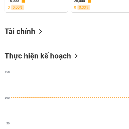
15,000
25,000
VS-
0
0.00%
0
0.00%
SECTOR
Tài chính
NĂNG
LƯỢNG
Thực hiện kế hoạch
150
NGUYÊN
VẬT
LIỆU
100
CÔNG
50
NGHIỆP