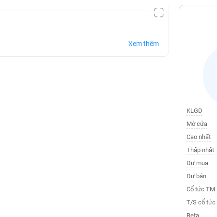
Xem thêm
KLGD
Mở cửa
Cao nhất
Thấp nhất
Dư mua
Dư bán
Cổ tức TM
T/S cổ tức
Beta