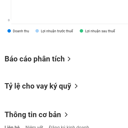
0
TIÊU
Doanh thu
Lợi nhuận trước thuế
Lợi nhuận sau thuế
DÙNG
KHÔNG
THIẾT
YẾU
Báo cáo phân tích
TIÊU
Tỷ lệ cho vay ký quỹ
DÙNG
THIẾT
YẾU
Thông tin cơ bản
CHĂM
Liên hệ
Niêm yết
Đăng ký kinh doanh