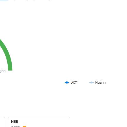
ạnh
DIC1
Ngành
NBE