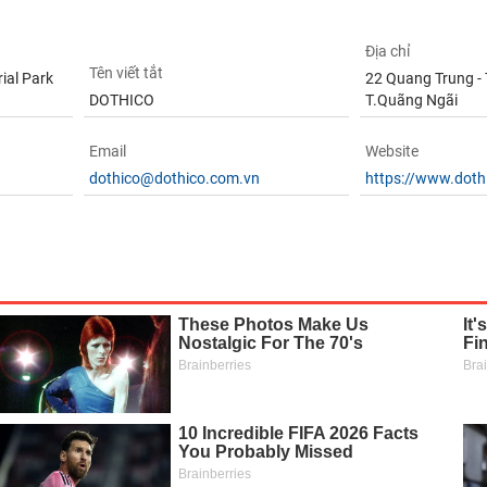
Địa chỉ
Tên viết tắt
ial Park
22 Quang Trung - 
DOTHICO
T.Quãng Ngãi
Email
Website
dothico@dothico.com.vn
https://www.doth