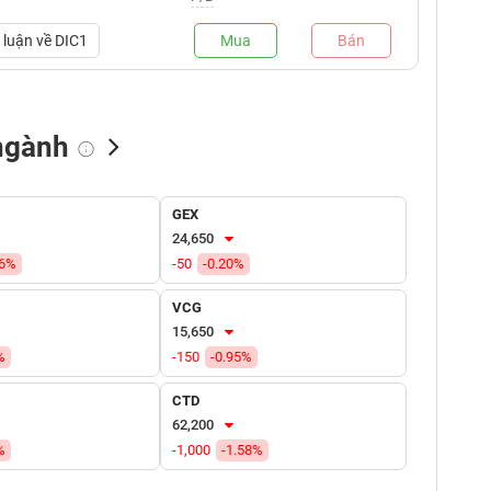
luận về
DIC1
Mua
Bán
ngành
NN bán
Tự doanh mua
Tự doanh bán
GEX
(tỷ VNĐ)
(tỷ VNĐ)
(tỷ VNĐ)
24,650
86%
-50
-0.20%
VCG
15,650
%
-150
-0.95%
CTD
62,200
%
-1,000
-1.58%