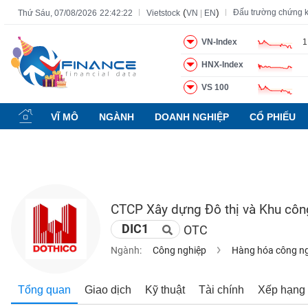
(
)
Đấu trường chứng 
Thứ Sáu, 07/08/2026
22:42:23
Vietstock
VN
|
EN
VN-Index
1
HNX-Index
Tất cả
Tính năng
Ngành
Mã chứng khoán
Lãnh đạ
VS 100
Tính
năng
VĨ MÔ
NGÀNH
DOANH NGHIỆP
CỔ PHIẾU
(-)
VIETSTOCK
CTCP Xây dựng Đô thị và Khu côn
CHỨNG
DIC1
OTC
KHOÁN
Ngành:
Công nghiệp
Hàng hóa công n
DOANH
Tổng quan
Giao dịch
Kỹ thuật
Tài chính
Xếp hạng
NGHIỆP