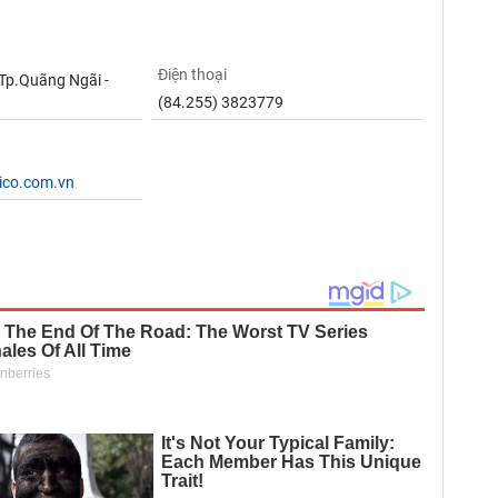
Điện thoại
Tp.Quãng Ngãi -
(84.255) 3823779
ico.com.vn