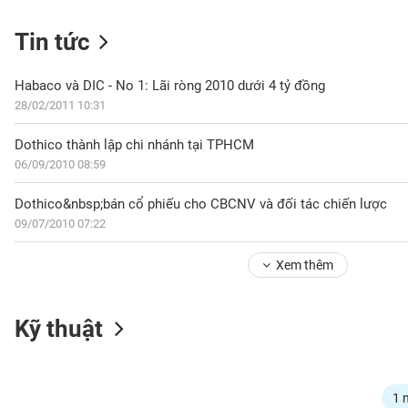
Tin tức
NGÀNH
Habaco và DIC - No 1: Lãi ròng 2010 dưới 4 tỷ đồng
28/02/2011 10:31
Dothico thành lập chi nhánh tại TPHCM
DOANH
06/09/2010 08:59
NGHIỆP
Dothico&nbsp;bán cổ phiếu cho CBCNV và đối tác chiến lược
09/07/2010 07:22
CỔ
PHIẾU
Xem thêm
PHÁI
Kỹ thuật
SINH
TRÁI
1 