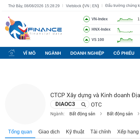
(
)
Đấu trường chứng 
Thứ Bảy, 08/08/2026
15:28:30
Vietstock
VN
|
EN
VN-Index
1
HNX-Index
Tất cả
Tính năng
Ngành
Mã chứng khoán
Lãnh đạ
VS 100
Tính
năng
VĨ MÔ
NGÀNH
DOANH NGHIỆP
CỔ PHIẾU
(-)
VIETSTOCK
CTCP Xây dựng và Kinh doanh Địa 
CHỨNG
DIAOC3
OTC
KHOÁN
Ngành:
Bất động sản
Bất động sản
DOANH
Tổng quan
Giao dịch
Kỹ thuật
Tài chính
Xếp hạng
NGHIỆP