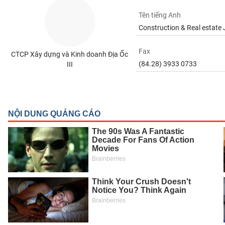
SÓC
Tên tiếng Anh
SỨC
Construction & Real estate
KHỎE
Fax
CTCP Xây dựng và Kinh doanh Địa Ốc
(84.28) 3933 0733
III
TÀI
CHÍNH
CÔNG
NGHỆ
THÔNG
TIN
DỊCH