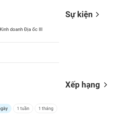
Sự kiện
inh doanh Địa ốc III
Xếp hạng
ngày
1 tuần
1 tháng