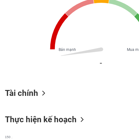
PHIẾU
CÔNG
CỤ
ĐẦU
TƯ
Bán mạnh
Mua m
_
XUẤT
DỮ
LIỆU
Tài chính
TIN
MỚI
Thực hiện kế hoạch
Ngành
(-)
150