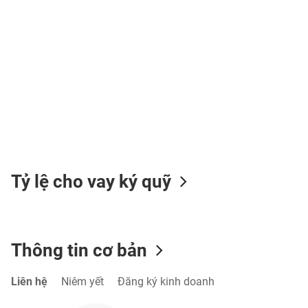
TIÊU
DÙNG
KHÔNG
THIẾT
YẾU
Tỷ lệ cho vay ký quỹ
TIÊU
DÙNG
THIẾT
YẾU
Thông tin cơ bản
Liên hệ
Niêm yết
Đăng ký kinh doanh
CHĂM