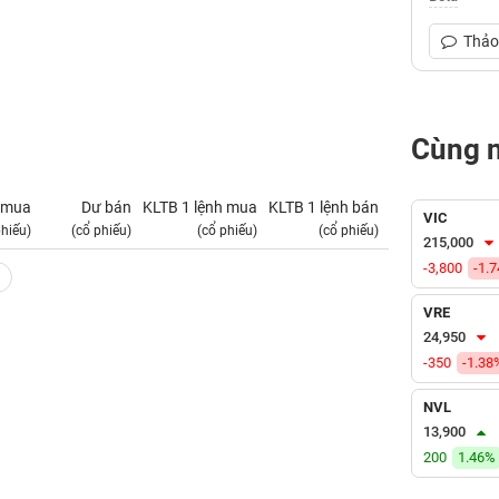
Thảo 
Cùng 
 mua
Dư bán
KLTB 1 lệnh mua
KLTB 1 lệnh bán
NN mua
VIC
phiếu)
(cổ phiếu)
(cổ phiếu)
(cổ phiếu)
(tỷ VNĐ)
215,000
-3,800
-1.
VRE
24,950
-350
-1.38
NVL
13,900
200
1.46%