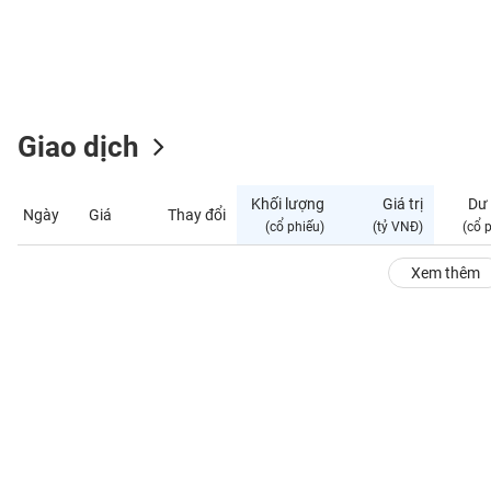
GIỚI
ĐÔNG
DƯƠNG
Giao dịch
TÀI
CHÍNH
Khối lượng
Giá trị
Dư
Ngày
Giá
Thay đổi
CÁ
(cổ phiếu)
(tỷ VNĐ)
(cổ 
NHÂN
Xem thêm
PHÂN
TÍCH
VIETSTOCKFINANCE
VĨ
MÔ