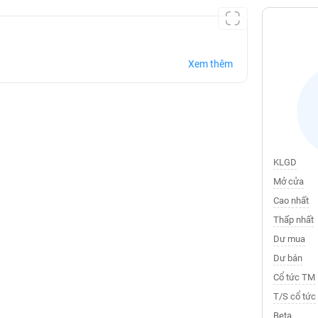
Xem thêm
KLGD
Mở cửa
Cao nhất
Thấp nhất
Dư mua
Dư bán
Cổ tức TM
T/S cổ tức
Beta