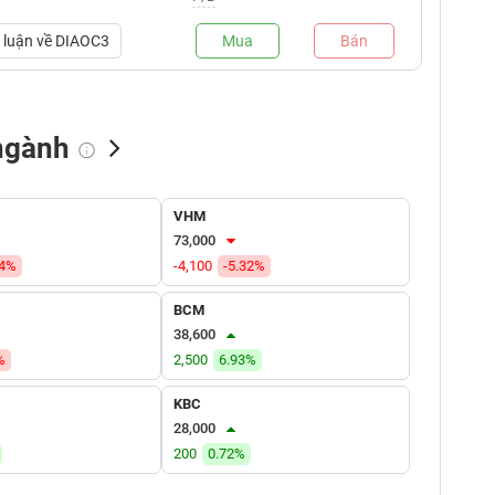
luận về
DIAOC3
Mua
Bán
ngành
NN bán
Tự doanh mua
Tự doanh bán
VHM
(tỷ VNĐ)
(tỷ VNĐ)
(tỷ VNĐ)
73,000
74%
-4,100
-5.32%
BCM
38,600
%
2,500
6.93%
KBC
28,000
200
0.72%