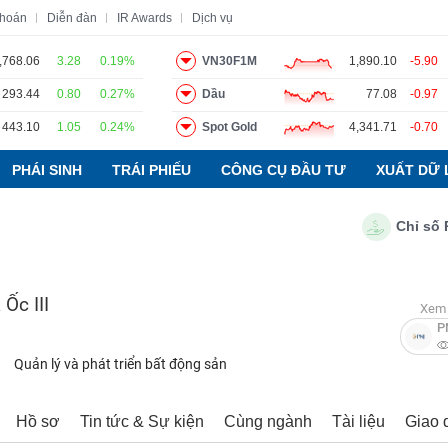
khoán
Diễn đàn
IR Awards
Dịch vụ
,768.06
3.28
0.19%
VN30F1M
1,890.10
-5.90
293.44
0.80
0.27%
Dầu
77.08
-0.97
o
Tin tức
Báo cáo phân tích
Thuật ngữ
Dịch vụ
443.10
1.05
0.24%
Spot Gold
4,341.71
-0.70
PHÁI SINH
TRÁI PHIẾU
CÔNG CỤ ĐẦU TƯ
XUẤT DỮ 
Chỉ số PMI 
Ốc III
Xem 
P
Quản lý và phát triển bất động sản
Hồ sơ
Tin tức & Sự kiện
Cùng ngành
Tài liệu
Giao 