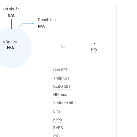
Lợi nhuận
N/A
Doanh thu
N/A
Vốn hóa
-
P/E
N/A
P/S
Cao 52T
Thấp 52T
KLBQ 52T
NN mua
% NN sở hữu
EPS
F P/E
BVPS
P/B