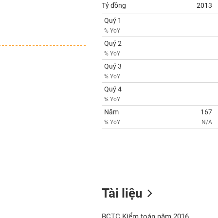
Tỷ đồng
2013
Quý 1
% YoY
Quý 2
% YoY
Quý 3
% YoY
Quý 4
% YoY
Năm
167
% YoY
N/A
Tài liệu
BCTC Kiểm toán năm 2016