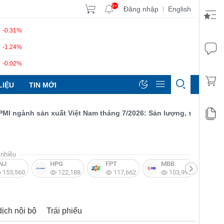
9+
Đăng nhập
English
|
-0.31%
-1.24%
-0.02%
LIỆU
TIN MỚI
ngành sản xuất Việt Nam tháng 7/2026: Sản lượng, số lượng đơn đ
nhiều
NJ
HPG
FPT
MBB
V
153,560
122,188
117,662
103,997
dịch nội bộ
Trái phiếu