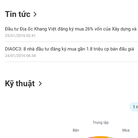
Tin tức
NGÀNH
Đầu tư Địa ốc Khang Việt đăng ký mua 26% vốn của Xây dựng và K
25/01/2016 02:41
DIAOC3: 8 nhà đầu tư đăng ký mua gần 1.8 triệu cp bán đấu giá
DOANH
24/01/2016 06:34
NGHIỆP
CỔ
Kỹ thuật
PHIẾU
PHÁI
1 
SINH
Trung lập
Bán
Mua
TRÁI