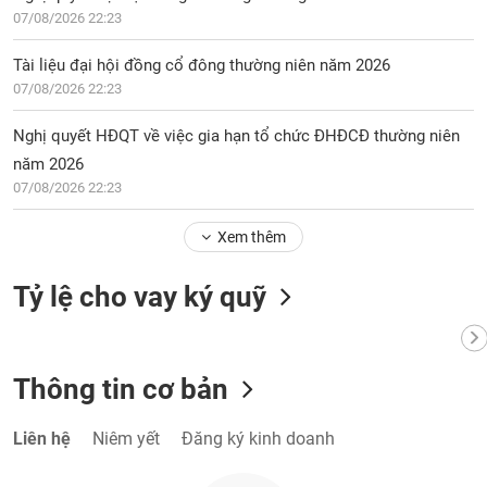
chính
07/08/2026 22:23
Tài liệu đại hội đồng cổ đông thường niên năm 2026
07/08/2026 22:23
Công
cụ
Nghị quyết HĐQT về việc gia hạn tổ chức ĐHĐCĐ thường niên
đầu
năm 2026
tư
07/08/2026 22:23
Xem thêm
Truyền
Tỷ lệ cho vay ký quỹ
thông
tài
chính
Thông tin cơ bản
Liên hệ
Niêm yết
Đăng ký kinh doanh
Dữ
liệu