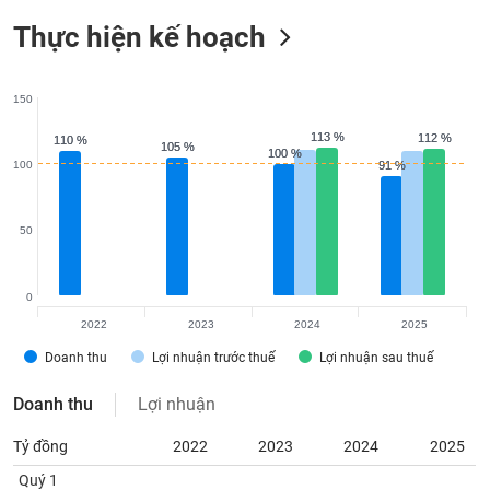
Tất cả
Cổ phiếu
Chỉ số
Chứng chỉ quỹ
Chứng q
Thực hiện kế hoạch
Lãnh
đạo
(-)
150
113 %
113 %
112 %
112 %
110 %
110 %
Tất cả
Người nội bộ
Người liên quan
Cổ đông lớn
105 %
105 %
100 %
100 %
100
91 %
91 %
Tin
tức
50
(-)
0
Bài
viết
2022
2023
2024
2025
của
Doanh thu
Lợi nhuận trước thuế
Lợi nhuận sau thuế
tác
giả
(-)
Doanh thu
Lợi nhuận
Tỷ đồng
2022
2023
2024
2025
Báo
Quý 1
cáo