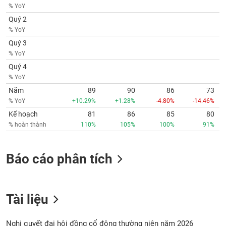
phân
% YoY
tích
Quý 2
(-)
% YoY
Quý 3
Thuật
% YoY
ngữ
Quý 4
(-)
% YoY
Năm
89
90
86
73
Dịch
% YoY
+10.29%
+1.28%
-4.80%
-14.46%
vụ
Kế hoạch
81
86
85
80
(-)
% hoàn thành
110%
105%
100%
91%
Đào
Báo cáo phân tích
tạo
Tài liệu
Sách
tài
Nghị quyết đại hội đồng cổ đông thường niên năm 2026