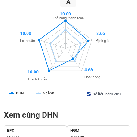
A
SÓC
SỨC
10.00
KHỎE
Khả năng thanh toán
10.00
8.66
Lợi nhuận
Định giá
TÀI
CHÍNH
4.66
10.00
Hoạt động
Thanh khoản
CÔNG
NGHỆ
DHN
Ngành
Số liệu năm 2025
THÔNG
TIN
Xem cùng DHN
BFC
HGM
DỊCH