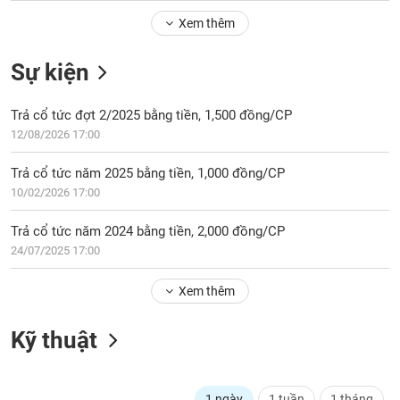
Tổng
VS-
quan
Xem thêm
SECTOR
Giao
Sự kiện
dịch
Tài
Trả cổ tức đợt 2/2025 bằng tiền, 1,500 đồng/CP
chính
NĂNG
12/08/2026 17:00
Phân
LƯỢNG
tích
Trả cổ tức năm 2025 bằng tiền, 1,000 đồng/CP
kỹ
10/02/2026 17:00
thuật
Hồ
Trả cổ tức năm 2024 bằng tiền, 2,000 đồng/CP
NGUYÊN
sơ
24/07/2025 17:00
VẬT
doanh
LIỆU
nghiệp
Xem thêm
Tin
tức
Kỹ thuật
sự
CÔNG
kiện
NGHIỆP
Tài
1 ngày
1 tuần
1 tháng