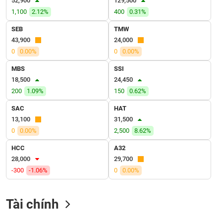
52,900
129,500
VỤ
1,100
2.12%
400
0.31%
TRUYỀN
THÔNG
SEB
TMW
43,900
24,000
0
0.00%
0
0.00%
MBS
SSI
TIỆN
18,500
24,450
ÍCH
200
1.09%
150
0.62%
SAC
HAT
13,100
31,500
0
0.00%
2,500
8.62%
BẤT
ĐỘNG
HCC
A32
SẢN
28,000
29,700
-300
-1.06%
0
0.00%
Mã
chứng
khoán
Tài chính
(-)