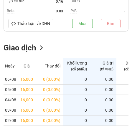
T/S cổ tức
BVPS
0.16
Trạng
Beta
P/B
0.03
-
thái
NGÀNH
cổ
Thảo luận về
DHN
Mua
Bán
phiếu
Quy
Giao dịch
DOANH
mô
NGHIỆP
thị
trường
Khối lượng
Giá trị
Dư
Ngày
Giá
Thay đổi
Niêm
(cổ phiếu)
(tỷ VNĐ)
(cổ 
CỔ
yết
PHIẾU
06/08
16,000
0 (0.00%)
0
0.00
Niêm
05/08
yết
16,000
0 (0.00%)
0
0.00
mới
PHÁI
04/08
16,000
0 (0.00%)
0
0.00
Niêm
SINH
03/08
16,000
0 (0.00%)
0
0.00
yết
bổ
02/08
16,000
0 (0.00%)
0
0.00
sung
TRÁI