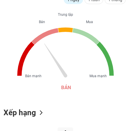
liệu
Trung lập
Tâm
Bán
Mua
lý
TIÊU
thị
DÙNG
trường
KHÔNG
THIẾT
YẾU
Bán mạnh
Mua mạnh
TIÊU
DÙNG
BÁN
THIẾT
YẾU
Xếp hạng
CHĂM