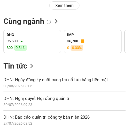
PHIẾU
Hủy
Xem thêm
niêm
yết
Cùng ngành
Theo
CÔNG
dõi
CỤ
đặc
DHG
IMP
ĐẦU
biệt
95,600
36,700
TƯ
800
0.84%
0
0.00%
Không
được
ký
Tin tức
XUẤT
quỹ
DỮ
LIỆU
Danh
DHN: Ngày đăng ký cuối cùng trả cổ tức bằng tiền mặt
mục
03/08/2026 08:06
ETF
TIN
DHN: Nghị quyết Hội đồng quản trị
Cổ
MỚI
30/07/2026 09:23
phiếu
chi
Ngành
DHN: Báo cáo quản trị công ty bán niên 2026
tiết
(-)
27/07/2026 08:52