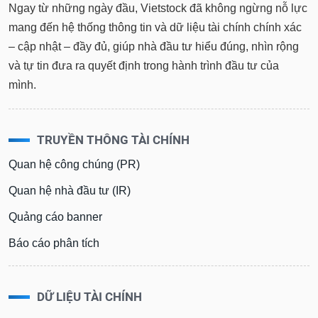
Tổng
VS-
Ngay từ những ngày đầu, Vietstock đã không ngừng nỗ lực
quan
SECTOR
mang đến hệ thống thông tin và dữ liệu tài chính chính xác
Giao
– cập nhật – đầy đủ, giúp nhà đầu tư hiểu đúng, nhìn rộng
dịch
và tự tin đưa ra quyết định trong hành trình đầu tư của
Tài
mình.
chính
NĂNG
Phân
LƯỢNG
tích
TRUYỀN THÔNG TÀI CHÍNH
kỹ
thuật
Quan hệ công chúng (PR)
Hồ
NGUYÊN
Quan hệ nhà đầu tư (IR)
sơ
VẬT
doanh
Quảng cáo banner
LIỆU
nghiệp
Báo cáo phân tích
Tin
tức
sự
CÔNG
kiện
DỮ LIỆU TÀI CHÍNH
NGHIỆP
Tài