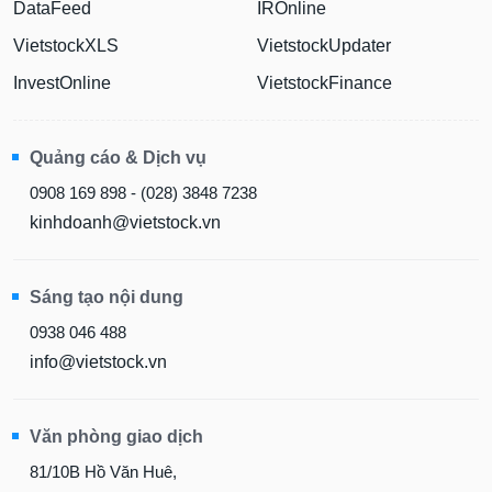
DataFeed
IROnline
liệu
VietstockXLS
VietstockUpdater
Tâm
InvestOnline
VietstockFinance
lý
TIÊU
thị
DÙNG
trường
KHÔNG
Quảng cáo & Dịch vụ
THIẾT
YẾU
0908 169 898 - (028) 3848 7238
kinhdoanh@vietstock.vn
TIÊU
Sáng tạo nội dung
DÙNG
0938 046 488
THIẾT
info@vietstock.vn
YẾU
Văn phòng giao dịch
81/10B Hồ Văn Huê,
CHĂM