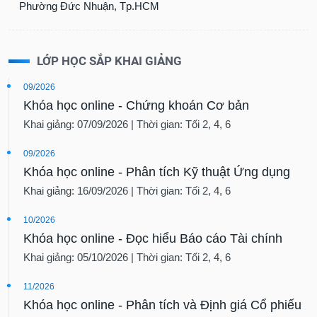
SÓC
Phường Đức Nhuận, Tp.HCM
SỨC
KHỎE
LỚP HỌC SẮP KHAI GIẢNG
09/2026
Khóa học online - Chứng khoán Cơ bản
TÀI
CHÍNH
Khai giảng: 07/09/2026 | Thời gian: Tối 2, 4, 6
09/2026
Khóa học online - Phân tích Kỹ thuật Ứng dụng
Khai giảng: 16/09/2026 | Thời gian: Tối 2, 4, 6
CÔNG
NGHỆ
10/2026
THÔNG
TIN
Khóa học online - Đọc hiểu Báo cáo Tài chính
Khai giảng: 05/10/2026 | Thời gian: Tối 2, 4, 6
11/2026
Khóa học online - Phân tích và Định giá Cổ phiếu
DỊCH