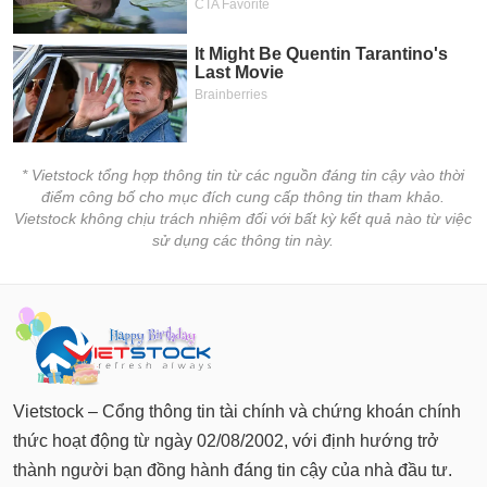
PHIẾU
Hủy
niêm
yết
Theo
CÔNG
dõi
CỤ
đặc
ĐẦU
biệt
TƯ
* Vietstock tổng hợp thông tin từ các nguồn đáng tin cậy vào thời
Không
điểm công bố cho mục đích cung cấp thông tin tham khảo.
được
Vietstock không chịu trách nhiệm đối với bất kỳ kết quả nào từ việc
ký
sử dụng các thông tin này.
XUẤT
quỹ
DỮ
LIỆU
Danh
mục
ETF
TIN
Cổ
MỚI
phiếu
Vietstock – Cổng thông tin tài chính và chứng khoán chính
chi
Ngành
thức hoạt động từ ngày 02/08/2002, với định hướng trở
tiết
(-)
thành người bạn đồng hành đáng tin cậy của nhà đầu tư.