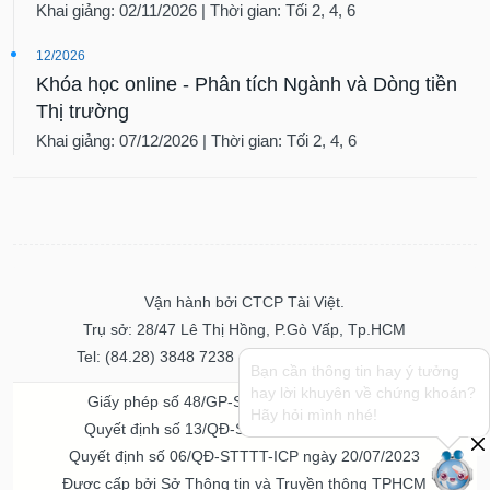
VỤ
Khai giảng: 02/11/2026 | Thời gian: Tối 2, 4, 6
TRUYỀN
THÔNG
12/2026
Khóa học online - Phân tích Ngành và Dòng tiền
Thị trường
Khai giảng: 07/12/2026 | Thời gian: Tối 2, 4, 6
TIỆN
ÍCH
BẤT
Vận hành bởi CTCP Tài Việt.
ĐỘNG
Trụ sở: 28/47 Lê Thị Hồng, P.Gò Vấp, Tp.HCM
SẢN
Tel: (84.28) 3848 7238 - Fax: (84.28) 3848 7237
Bạn cần thông tin hay ý tưởng
hay lời khuyên về chứng khoán?
Mã
Giấy phép số 48/GP-STTTT ngày 04/11/2016
Hãy hỏi mình nhé!
chứng
Quyết định số 13/QĐ-STTTT ngày 02/11/2017
khoán
(-)
Quyết định số 06/QĐ-STTTT-ICP ngày 20/07/2023
Được cấp bởi Sở Thông tin và Truyền thông TPHCM