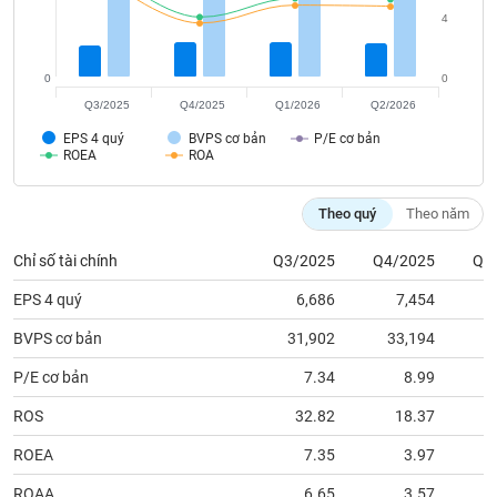
tài
4
chính
0
0
Q3/2025
Q4/2025
Q1/2026
Q2/2026
EPS 4 quý
BVPS cơ bản
P/E cơ bản
ROEA
ROA
Theo quý
Theo năm
Chỉ số tài chính
Q3/2025
Q4/2025
Q1
EPS 4 quý
6,686
7,454
BVPS cơ bản
31,902
33,194
3
P/E cơ bản
7.34
8.99
ROS
32.82
18.37
ROEA
7.35
3.97
ROAA
6.65
3.57