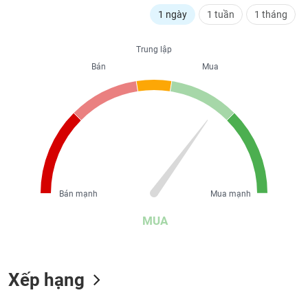
liệu
1 ngày
1 tuần
1 tháng
Tâm
Trung lập
lý
TIÊU
thị
Bán
Mua
DÙNG
trường
KHÔNG
THIẾT
YẾU
TIÊU
Bán mạnh
Mua mạnh
DÙNG
THIẾT
MUA
YẾU
Xếp hạng
CHĂM