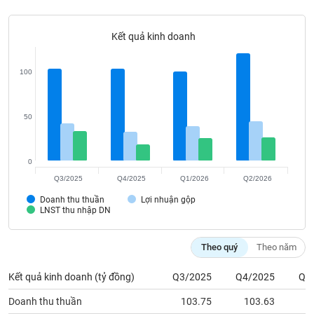
Tất cả
Cổ phiếu
Chỉ số
Chứng chỉ quỹ
Chứng q
Kết quả kinh doanh
Lãnh
đạo
(-)
100
Tất cả
Người nội bộ
Người liên quan
Cổ đông lớn
50
Tin
tức
(-)
0
Q3/2025
Q4/2025
Q1/2026
Q2/2026
Bài
Doanh thu thuần
Lợi nhuận gộp
viết
LNST thu nhập DN
của
tác
giả
Theo quý
Theo năm
(-)
Kết quả kinh doanh (tỷ đồng)
Q3/2025
Q4/2025
Q1
Báo
Doanh thu thuần
103.75
103.63
1
cáo