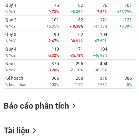
Quý 1
75
82
76
101
% YoY
-9.73%
+8.36%
-7.36%
+33.79%
Quý 2
101
82
121
121
% YoY
+5.35%
-18.38%
+47.18%
+0.30%
Quý 3
90
62
104
% YoY
-2.47%
-30.91%
+67.68%
Quý 4
110
71
104
% YoY
-5.32%
-35.78%
+46.93%
Năm
375
296
404
% YoY
-3.20%
-21.10%
+36.39%
Kế hoạch
365
268
316
386
% hoàn thành
103%
111%
128%
0%
Báo cáo phân tích
Tài liệu