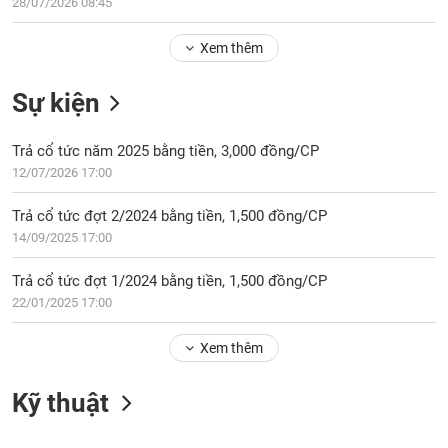
Tổng
28/07/2026 08:45
VS-
quan
SECTOR
Xem thêm
Giao
dịch
Sự kiện
Tài
chính
NĂNG
Trả cổ tức năm 2025 bằng tiền, 3,000 đồng/CP
Phân
LƯỢNG
12/07/2026 17:00
tích
kỹ
Trả cổ tức đợt 2/2024 bằng tiền, 1,500 đồng/CP
thuật
14/09/2025 17:00
Hồ
NGUYÊN
sơ
Trả cổ tức đợt 1/2024 bằng tiền, 1,500 đồng/CP
VẬT
doanh
22/01/2025 17:00
LIỆU
nghiệp
Xem thêm
Tin
tức
sự
Kỹ thuật
CÔNG
kiện
NGHIỆP
Tài