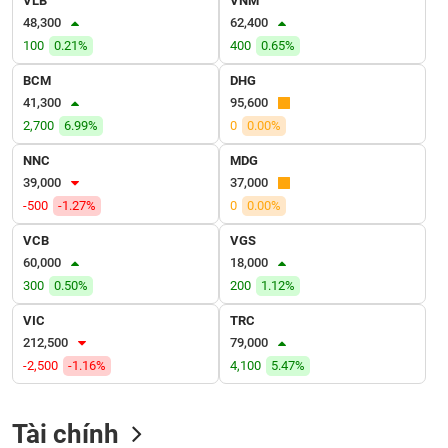
VLB
VNM
VỤ
48,300
62,400
TRUYỀN
100
0.21%
400
0.65%
THÔNG
BCM
DHG
41,300
95,600
2,700
6.99%
0
0.00%
TIỆN
NNC
MDG
ÍCH
39,000
37,000
-500
-1.27%
0
0.00%
VCB
VGS
60,000
18,000
BẤT
300
0.50%
200
1.12%
ĐỘNG
SẢN
VIC
TRC
212,500
79,000
Mã
-2,500
-1.16%
4,100
5.47%
chứng
khoán
(-)
Tài chính