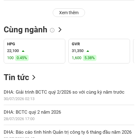
PHIẾU
Hủy
niêm
Xem thêm
yết
Theo
Cùng ngành
CÔNG
dõi
CỤ
đặc
ĐẦU
biệt
HPG
GVR
TƯ
22,100
31,350
Không
100
0.45%
1,600
5.38%
được
ký
XUẤT
quỹ
DỮ
Tin tức
LIỆU
Danh
mục
DHA: Giải trình BCTC quý 2/2026 so với cùng kỳ năm trước
ETF
30/07/2026 02:13
TIN
Cổ
MỚI
DHA: BCTC quý 2 năm 2026
phiếu
28/07/2026 17:00
chi
Ngành
tiết
(-)
DHA: Báo cáo tình hình Quản trị công ty 6 tháng đầu năm 2026