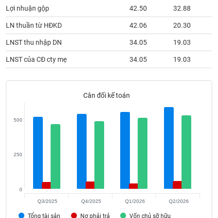
phân
Lợi nhuận gộp
42.50
32.88
tích
(-)
LN thuần từ HĐKD
42.06
20.30
LNST thu nhập DN
34.05
19.03
Thuật
ngữ
LNST của CĐ cty mẹ
34.05
19.03
(-)
Cân đối kế toán
Dịch
vụ
(-)
500
Đào
tạo
250
0
Sách
Q3/2025
Q4/2025
Q1/2026
Q2/2026
tài
Tổng tài sản
Nợ phải trả
Vốn chủ sỡ hữu