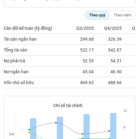
chính
Theo quý
Theo năm
Cân đối kế toán (tỷ đồng)
Q3/2025
Q4/2025
Q1
Công
cụ
Tài sản ngắn hạn
299.68
326.39
3
đầu
tư
Tổng tài sản
522.17
542.97
5
Nợ phải trả
52.55
54.31
Nợ ngắn hạn
45.04
46.50
Truyền
Vốn chủ sở hữu
469.63
488.66
5
thông
tài
chính
Chỉ số tài chính
12
Dữ
8
liệu
20k