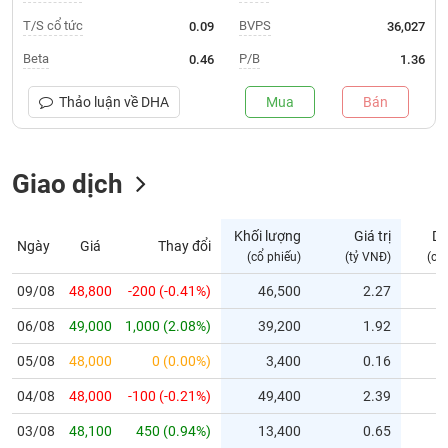
T/S cổ tức
BVPS
0.09
36,027
Trạng
thái
Beta
P/B
0.46
1.36
NGÀNH
cổ
phiếu
Thảo luận về
DHA
Mua
Bán
Quy
DOANH
mô
NGHIỆP
Giao dịch
thị
trường
Niêm
Khối lượng
Giá trị
D
Ngày
Giá
Thay đổi
CỔ
yết
(cổ phiếu)
(tỷ VNĐ)
(cổ
PHIẾU
Niêm
09/08
48,800
-200 (-0.41%)
46,500
2.27
yết
mới
06/08
49,000
1,000 (2.08%)
39,200
1.92
PHÁI
Niêm
SINH
05/08
48,000
0 (0.00%)
3,400
0.16
yết
04/08
48,000
-100 (-0.21%)
49,400
2.39
bổ
sung
TRÁI
03/08
48,100
450 (0.94%)
13,400
0.65