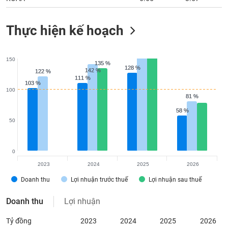
Thực hiện kế hoạch
150
135 %
135 %
128 %
128 %
142 %
142 %
122 %
122 %
111 %
111 %
103 %
103 %
100
81 %
81 %
58 %
58 %
50
0
2023
2024
2025
2026
Doanh thu
Lợi nhuận trước thuế
Lợi nhuận sau thuế
Doanh thu
Lợi nhuận
Tỷ đồng
2023
2024
2025
2026