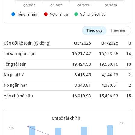
chính
Q3/2025
Q4/2025
Q1/2026
Q2/2026
Tổng tài sản
Nợ phải trả
Vốn chủ sỡ hữu
Công
Theo quý
Theo năm
cụ
đầu
Cân đối kế toán (tỷ đồng)
Q3/2025
Q4/2025
Q1
tư
Tài sản ngắn hạn
16,217.42
16,123.56
14,4
Tổng tài sản
19,424.38
19,550.16
18,0
Nợ phải trả
3,413.45
4,144.13
2,2
Truyền
thông
Nợ ngắn hạn
3,348.81
4,080.51
2,1
tài
chính
Vốn chủ sở hữu
16,010.93
15,406.03
15,8
Chỉ số tài chính
Dữ
12
40k
liệu