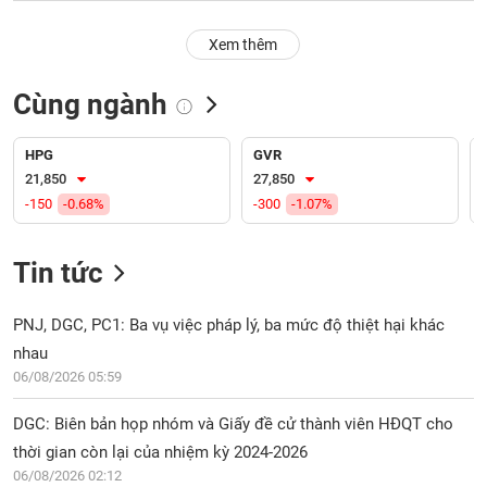
PHIẾU
Hủy
niêm
Xem thêm
yết
Theo
Cùng ngành
CÔNG
dõi
CỤ
đặc
ĐẦU
biệt
HPG
GVR
TƯ
21,850
27,850
Không
-150
-0.68%
-300
-1.07%
được
ký
XUẤT
quỹ
DỮ
Tin tức
LIỆU
Danh
mục
PNJ, DGC, PC1: Ba vụ việc pháp lý, ba mức độ thiệt hại khác
ETF
nhau
TIN
06/08/2026 05:59
Cổ
MỚI
phiếu
DGC: Biên bản họp nhóm và Giấy đề cử thành viên HĐQT cho
chi
Ngành
tiết
thời gian còn lại của nhiệm kỳ 2024-2026
(-)
06/08/2026 02:12