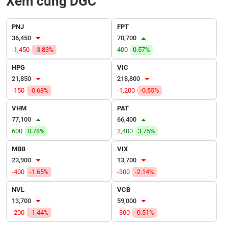
Xem cùng DGC
VỤ
TRUYỀN
THÔNG
PNJ
FPT
36,450
70,700
-1,450
-3.83%
400
0.57%
HPG
VIC
TIỆN
21,850
218,800
ÍCH
-150
-0.68%
-1,200
-0.55%
VHM
PAT
77,100
66,400
600
0.78%
2,400
3.75%
BẤT
ĐỘNG
MBB
VIX
SẢN
23,900
13,700
-400
-1.65%
-300
-2.14%
Mã
NVL
VCB
chứng
13,700
59,000
khoán
(-)
-200
-1.44%
-300
-0.51%