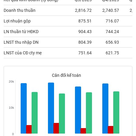
phân
tích
Doanh thu thuần
2,816.72
2,740.57
2,1
(-)
Lợi nhuận gộp
875.51
716.07
4
Thuật
LN thuần từ HĐKD
904.43
744.24
5
ngữ
(-)
LNST thu nhập DN
804.39
656.93
4
LNST của CĐ cty mẹ
751.64
621.75
4
Dịch
vụ
(-)
Cân đối kế toán
20k
Đào
tạo
10k
Sách
tài
0