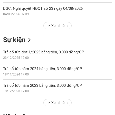
Tổng
VS-
quan
SECTOR
DGC: Nghị quyết HĐQT số 23 ngày 04/08/2026
Giao
04/08/2026 07:39
dịch
Xem thêm
Tài
chính
NĂNG
Sự kiện
Phân
LƯỢNG
tích
Trả cổ tức đợt 1/2025 bằng tiền, 3,000 đồng/CP
kỹ
thuật
23/12/2025 17:00
Hồ
NGUYÊN
Trả cổ tức năm 2024 bằng tiền, 3,000 đồng/CP
sơ
VẬT
18/11/2024 17:00
doanh
LIỆU
nghiệp
Trả cổ tức năm 2023 bằng tiền, 3,000 đồng/CP
Tin
18/12/2023 17:00
tức
sự
Xem thêm
CÔNG
kiện
NGHIỆP
Tài