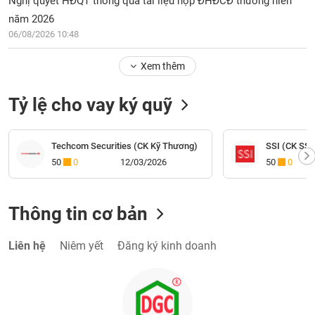
Nghị quyết HĐQT thông qua tài liệu họp ĐHĐCĐ thường niên
năm 2026
06/08/2026 10:48
Xem thêm
Tỷ lệ cho vay ký quỹ
Techcom Securities (CK Kỹ Thương)
SSI (CK SSI
50
0
12/03/2026
50
0
Thông tin cơ bản
Liên hệ
Niêm yết
Đăng ký kinh doanh