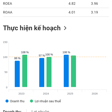
ROEA
4.82
3.96
ROAA
4.01
3.19
Thực hiện kế hoạch
150
108 %
108 %
108 %
108 %
100 %
100 %
97 %
97 %
100
88 %
88 %
50
0
2023
2024
2025
2026
Doanh thu
Lợi nhuận sau thuế
Doanh thu
Lợi nhuận