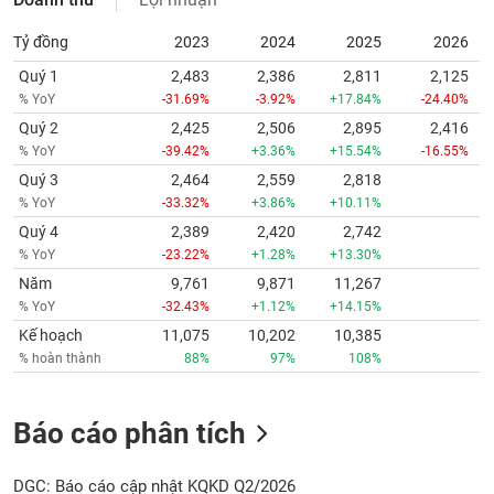
Tỷ đồng
2023
2024
2025
2026
Quý 1
2,483
2,386
2,811
2,125
% YoY
-31.69%
-3.92%
+17.84%
-24.40%
Quý 2
2,425
2,506
2,895
2,416
% YoY
-39.42%
+3.36%
+15.54%
-16.55%
Quý 3
2,464
2,559
2,818
% YoY
-33.32%
+3.86%
+10.11%
Quý 4
2,389
2,420
2,742
% YoY
-23.22%
+1.28%
+13.30%
Năm
9,761
9,871
11,267
% YoY
-32.43%
+1.12%
+14.15%
Kế hoạch
11,075
10,202
10,385
% hoàn thành
88%
97%
108%
Báo cáo phân tích
DGC: Báo cáo cập nhật KQKD Q2/2026