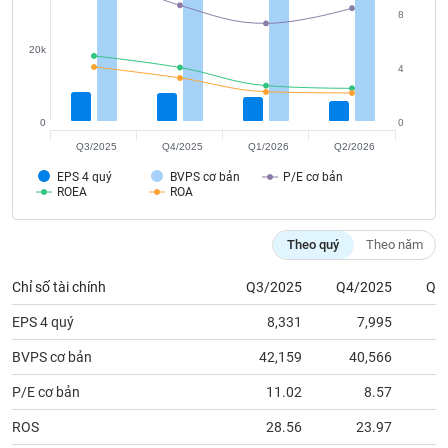
tài
8
chính
20k
4
0
0
Q3/2025
Q4/2025
Q1/2026
Q2/2026
EPS 4 quý
BVPS cơ bản
P/E cơ bản
ROEA
ROA
Theo quý
Theo năm
Chỉ số tài chính
Q3/2025
Q4/2025
Q1
EPS 4 quý
8,331
7,995
BVPS cơ bản
42,159
40,566
4
P/E cơ bản
11.02
8.57
ROS
28.56
23.97