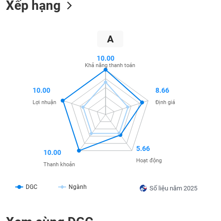
Xếp hạng
SÓC
SỨC
KHỎE
A
10.00
Khả năng thanh toán
TÀI
CHÍNH
10.00
8.66
Lợi nhuận
Định giá
CÔNG
NGHỆ
5.66
10.00
THÔNG
Hoạt động
TIN
Thanh khoản
DGC
Ngành
Số liệu năm 2025
DỊCH