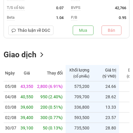
T/S cổ tức
BVPS
0.07
42,766
Trạng
thái
Beta
P/B
1.04
0.95
NGÀNH
cổ
phiếu
Thảo luận về
DGC
Mua
Bán
Quy
DOANH
mô
NGHIỆP
Giao dịch
thị
trường
Niêm
Khối lượng
Giá trị
D
Ngày
Giá
Thay đổi
CỔ
yết
(cổ phiếu)
(tỷ VNĐ)
(cổ
PHIẾU
Niêm
05/08
43,350
2,800 (6.91%)
575,200
24.66
yết
mới
04/08
40,550
950 (2.40%)
709,700
28.62
PHÁI
Niêm
SINH
03/08
39,600
200 (0.51%)
336,800
13.33
yết
02/08
39,400
300 (0.77%)
593,500
23.57
bổ
sung
TRÁI
30/07
39,100
50 (0.13%)
735,500
28.80