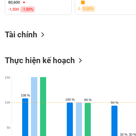
80,600
VS-
0
0.00%
-1,500
-1.83%
SECTOR
Tài chính
NĂNG
LƯỢNG
Thực hiện kế hoạch
150
NGUYÊN
VẬT
108 %
108 %
LIỆU
100 %
100 %
99 %
99 %
100
94 %
94 %
CÔNG
50
NGHIỆP
30 %
30 %
30 
30 