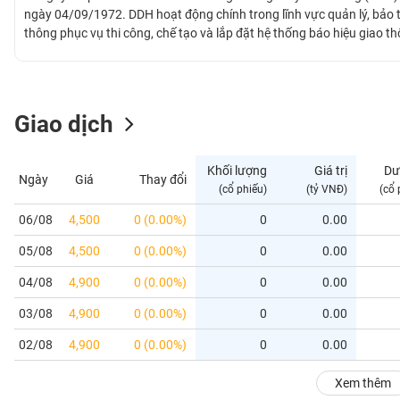
GIỚI
ngày 04/09/1972. DDH hoạt động chính trong lĩnh vực quản lý, bảo tr
thông phục vụ thi công, chế tạo và lắp đặt hệ thống báo hiệu giao 
chính thức hoạt động dưới hình thức Công ty cổ phần từ 2016. Công
ĐÔNG
thông suốt, an toàn cho các phương tiện và hành khách qua lại các 
DƯƠNG
phao sông Hóa. DDH được giao dịch trên thị trường UPCOM từ thán
Giao dịch
TÀI
CHÍNH
Khối lượng
Giá trị
Dư
Ngày
Giá
Thay đổi
CÁ
(cổ phiếu)
(tỷ VNĐ)
(cổ 
NHÂN
06/08
4,500
0 (0.00%)
0
0.00
05/08
4,500
0 (0.00%)
0
0.00
PHÂN
TÍCH
04/08
4,900
0 (0.00%)
0
0.00
VIETSTOCKFINANCE
03/08
4,900
0 (0.00%)
0
0.00
02/08
4,900
0 (0.00%)
0
0.00
VĨ
Xem thêm
MÔ