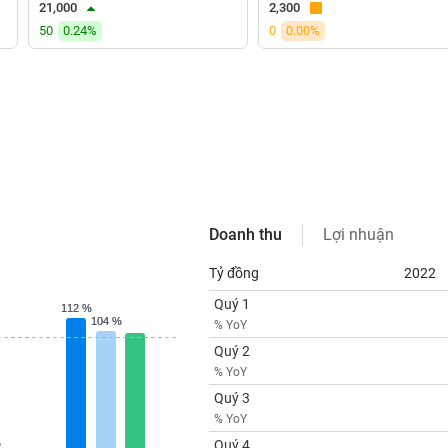
21,000
2,300
50
0.24%
0
0.00%
Doanh thu
Lợi nhuận
Tỷ đồng
2022
Quý 1
112 %
112 %
104 %
104 %
% YoY
Quý 2
% YoY
Quý 3
% YoY
%
%
Quý 4