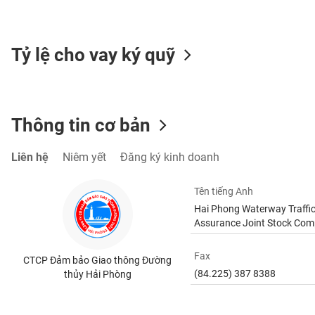
SÓC
SỨC
KHỎE
Tỷ lệ cho vay ký quỹ
TÀI
Thông tin cơ bản
CHÍNH
Liên hệ
Niêm yết
Đăng ký kinh doanh
Tên tiếng Anh
CÔNG
Hai Phong Waterway Traffi
NGHỆ
Assurance Joint Stock Co
THÔNG
TIN
Fax
CTCP Đảm bảo Giao thông Đường
(84.225) 387 8388
thủy Hải Phòng
DỊCH