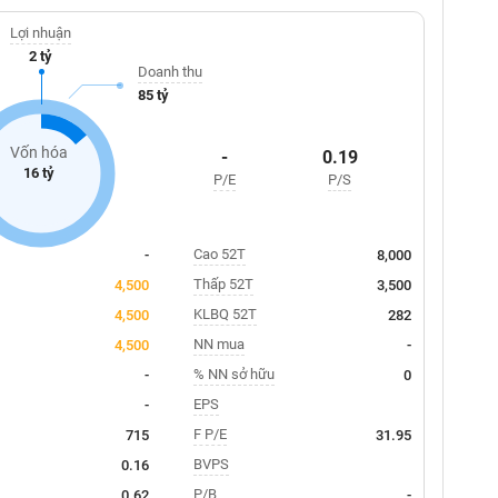
Lợi nhuận
2 tỷ
Doanh thu
85 tỷ
Vốn hóa
-
0.19
16 tỷ
P/E
P/S
Cao 52T
-
8,000
Thấp 52T
4,500
3,500
KLBQ 52T
4,500
282
NN mua
4,500
-
% NN sở hữu
-
0
EPS
-
F P/E
715
31.95
BVPS
0.16
P/B
0.62
-