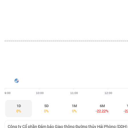
BẤT
ĐỘNG
SẢN
TÀI
CHÍNH
HÀNG
HÓA
9:00
10:00
11:00
12:00
KINH
TẾ
1D
5D
1M
6M
0%
0%
0%
-22.22%
-2
THẾ
Công ty Cổ phần Đảm bảo Giao thông Đường thủy Hải Phòng (DDH) có 