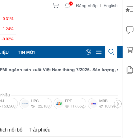
9+
Đăng nhập
English
|
-0.31%
-1.24%
-0.02%
LIỆU
TIN MỚI
ngành sản xuất Việt Nam tháng 7/2026: Sản lượng, số lượng đơn đ
nhiều
NJ
HPG
FPT
MBB
V
153,560
122,188
117,662
103,997
dịch nội bộ
Trái phiếu