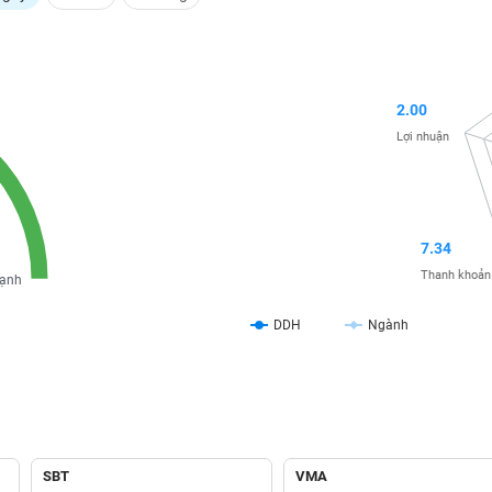
2.00
Lợi nhuận
7.34
Thanh khoản
ạnh
DDH
Ngành
SBT
VMA