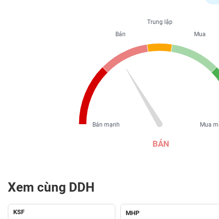
PHIẾU
Trung lập
Bán
Mua
CÔNG
CỤ
ĐẦU
TƯ
XUẤT
DỮ
Bán mạnh
Mua m
LIỆU
BÁN
TIN
MỚI
Xem cùng DDH
Ngành
(-)
KSF
MHP