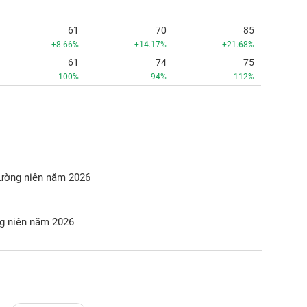
61
70
85
+8.66%
+14.17%
+21.68%
61
74
75
100%
94%
112%
hường niên năm 2026
ng niên năm 2026