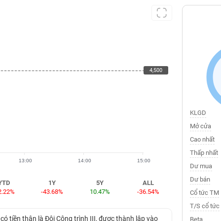
4,500
4,500
KLGD
Mở cửa
Cao nhất
Thấp nhất
13:00
14:00
15:00
Dư mua
Dư bán
YTD
1Y
5Y
ALL
2.22%
-43.68%
10.47%
-36.54%
Cổ tức TM
T/S cổ tức
tiền thân là Đội Công trình III, được thành lập vào
Beta