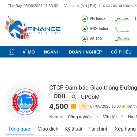
(
)
Đấu trường chứng 
Thứ Bảy, 08/08/2026
11:33:53
Vietstock
VN
|
EN
VN-Index
1
HNX-Index
Tất cả
Tính năng
Ngành
Mã chứng khoán
Lãnh đạ
VS 100
Tính
năng
VĨ MÔ
NGÀNH
DOANH NGHIỆP
CỔ PHIẾU
(-)
VIETSTOCK
CTCP Đảm bảo Giao thông Đường
DDH
CHỨNG
UPCoM
KHOÁN
4,500
%
07/08/2026 15:00
Kết t
Ngành:
Công nghiệp
Vận tải
Hạ t
DOANH
Tổng quan
Giao dịch
Kỹ thuật
Tài chính
Xếp hạng
NGHIỆP