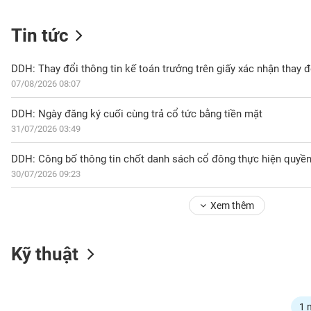
Tin tức
NGÀNH
07/08/2026 08:07
DOANH
DDH: Ngày đăng ký cuối cùng trả cổ tức bằng tiền mặt
NGHIỆP
31/07/2026 03:49
30/07/2026 09:23
CỔ
PHIẾU
Xem thêm
PHÁI
Kỹ thuật
SINH
TRÁI
1 