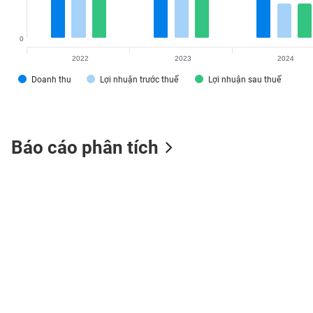
0
2022
2023
2024
TIÊU
DÙNG
Doanh thu
Lợi nhuận trước thuế
Lợi nhuận sau thuế
KHÔNG
THIẾT
YẾU
Báo cáo phân tích
TIÊU
DÙNG
THIẾT
YẾU
CHĂM