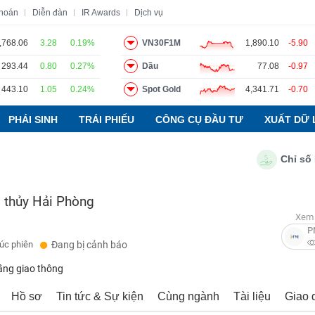
khoán
Diễn đàn
IR Awards
Dịch vụ
,768.06
3.28
0.19%
VN30F1M
1,890.10
-5.90
293.44
0.80
0.27%
Dầu
77.08
-0.97
o
Tin tức
Báo cáo phân tích
Thuật ngữ
Dịch vụ
443.10
1.05
0.24%
Spot Gold
4,341.71
-0.70
PHÁI SINH
TRÁI PHIẾU
CÔNG CỤ ĐẦU TƯ
XUẤT DỮ 
Chỉ số PMI 
 thủy Hải Phòng
Xem 
P
húc phiên
Đang bị cảnh báo
ầng giao thông
Hồ sơ
Tin tức & Sự kiện
Cùng ngành
Tài liệu
Giao 