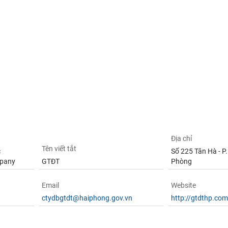
Địa chỉ
Tên viết tắt
c
Số 225 Tân Hà - P.
mpany
GTĐT
Phòng
Email
Website
ctydbgtdt@haiphong.gov.vn
http://gtdthp.com