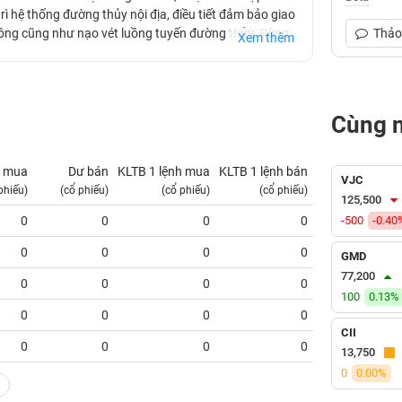
ì hệ thống đường thủy nội địa, điều tiết đảm bảo giao
thông cũng như nạo vét luồng tuyến đường thủy. Công ty
Thảo 
Xem thêm
 ty tham gia tổ chức quản lý, đảm bảo giao thông
bến phà, cầu phao: Bến phà Đình, bến phà Gót, cầu
g 06/2016.
Cùng 
 mua
Dư bán
KLTB 1 lệnh mua
KLTB 1 lệnh bán
NN mua
VJC
phiếu)
(cổ phiếu)
(cổ phiếu)
(cổ phiếu)
(tỷ VNĐ)
125,500
0
0
0
0
-500
0.00
-0.40
0
0
0
0
0.00
GMD
77,200
0
0
0
0
0.00
100
0.13%
0
0
0
0
0.00
CII
0
0
0
0
0.00
13,750
0
0.00%