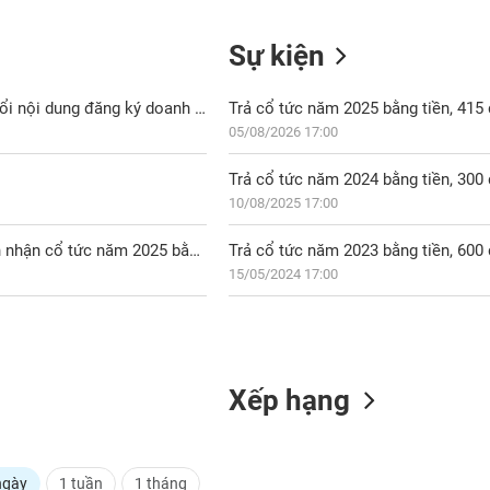
Sự kiện
DDH: Thay đổi thông tin kế toán trưởng trên giấy xác nhận thay đổi nội dung đăng ký doanh nghiệp
Trả cổ tức năm 2025 bằng tiền, 41
05/08/2026 17:00
Trả cổ tức năm 2024 bằng tiền, 30
10/08/2025 17:00
DDH: Công bố thông tin chốt danh sách cổ đông thực hiện quyền nhận cổ tức năm 2025 bằng tiền
Trả cổ tức năm 2023 bằng tiền, 60
15/05/2024 17:00
Xếp hạng
ngày
1 tuần
1 tháng