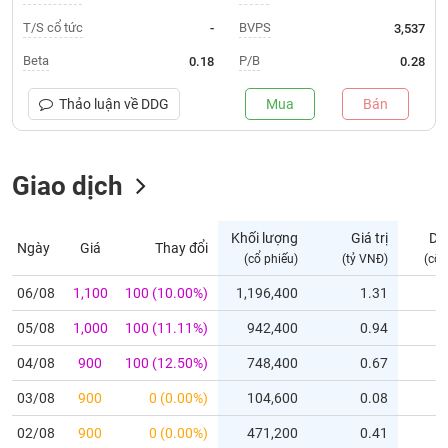
T/S cổ tức
BVPS
-
3,537
Trạng
thái
Beta
P/B
0.18
0.28
NGÀNH
cổ
phiếu
Thảo luận về
DDG
Mua
Bán
Quy
DOANH
mô
NGHIỆP
thị
Giao dịch
trường
Niêm
Khối lượng
Giá trị
Dư
CỔ
Ngày
Giá
Thay đổi
yết
(cổ phiếu)
(tỷ VNĐ)
(cổ 
PHIẾU
Niêm
06/08
1,100
100 (10.00%)
1,196,400
1.31
yết
mới
05/08
1,000
100 (11.11%)
942,400
0.94
PHÁI
Niêm
SINH
04/08
900
100 (12.50%)
748,400
0.67
yết
03/08
900
0 (0.00%)
104,600
0.08
bổ
sung
TRÁI
02/08
900
0 (0.00%)
471,200
0.41