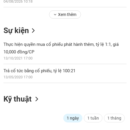
Tổng
04/08/2026 10:18
VS-
quan
SECTOR
Xem thêm
Giao
dịch
Sự kiện
Tài
chính
NĂNG
Thực hiện quyền mua cổ phiếu phát hành thêm, tỷ lệ 1:1, giá
Phân
LƯỢNG
10,000 đồng/CP
tích
13/10/2021 17:00
kỹ
thuật
Trả cổ tức bằng cổ phiếu, tỷ lệ 100:21
Hồ
NGUYÊN
13/05/2020 17:00
sơ
VẬT
doanh
LIỆU
nghiệp
Kỹ thuật
Tin
tức
sự
1 ngày
1 tuần
1 tháng
CÔNG
kiện
NGHIỆP
Tài