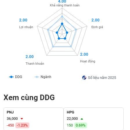
4.00
SÓC
Khả năng thanh toán
SỨC
KHỎE
2.00
2.00
Lợi nhuận
Định giá
TÀI
CHÍNH
2.00
2.00
Hoạt động
Thanh khoản
DDG
Ngành
Số liệu năm 2025
CÔNG
NGHỆ
THÔNG
Xem cùng DDG
TIN
PNJ
HPG
36,000
22,000
-450
-1.23%
150
0.69%
DỊCH