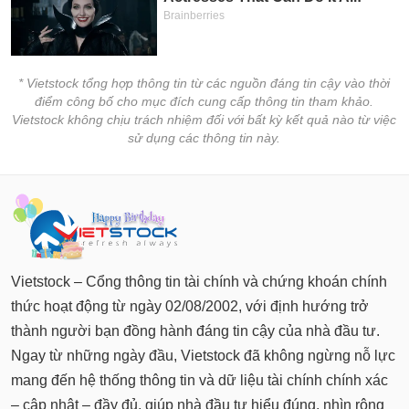
* Vietstock tổng hợp thông tin từ các nguồn đáng tin cậy vào thời
điểm công bố cho mục đích cung cấp thông tin tham khảo.
Vietstock không chịu trách nhiệm đối với bất kỳ kết quả nào từ việc
sử dụng các thông tin này.
Vietstock – Cổng thông tin tài chính và chứng khoán chính
thức hoạt động từ ngày 02/08/2002, với định hướng trở
thành người bạn đồng hành đáng tin cậy của nhà đầu tư.
Ngay từ những ngày đầu, Vietstock đã không ngừng nỗ lực
mang đến hệ thống thông tin và dữ liệu tài chính chính xác
– cập nhật – đầy đủ, giúp nhà đầu tư hiểu đúng, nhìn rộng