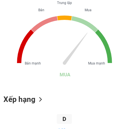
Trung lập
liệu
Bán
Mua
Tâm
lý
TIÊU
thị
DÙNG
trường
KHÔNG
THIẾT
YẾU
Bán mạnh
Mua mạnh
MUA
TIÊU
DÙNG
THIẾT
YẾU
Xếp hạng
D
CHĂM