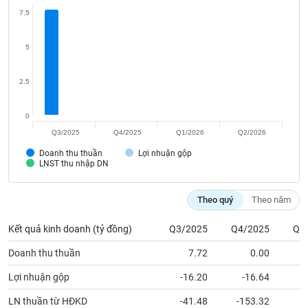
Tất cả
Cổ phiếu
Chỉ số
Chứng chỉ quỹ
Chứng q
7.5
Lãnh
5
đạo
(-)
2.5
Tất cả
Người nội bộ
Người liên quan
Cổ đông lớn
0
Tin
Q3/2025
Q4/2025
Q1/2026
Q2/2026
tức
(-)
Doanh thu thuần
Lợi nhuận gộp
LNST thu nhập DN
Bài
Theo quý
Theo năm
viết
của
tác
Kết quả kinh doanh (tỷ đồng)
Q3/2025
Q4/2025
Q1
giả
(-)
Doanh thu thuần
7.72
0.00
Lợi nhuận gộp
-16.20
-16.64
Báo
LN thuần từ HĐKD
-41.48
-153.32
cáo