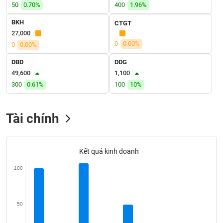
VỤ
50
0.70%
400
1.96%
TRUYỀN
BKH
CTGT
THÔNG
27,000
0
0.00%
0
0.00%
DBD
DDG
49,600
1,100
TIỆN
300
0.61%
100
10%
ÍCH
Tài chính
BẤT
ĐỘNG
Kết quả kinh doanh
SẢN
100
Mã
chứng
khoán
(-)
50