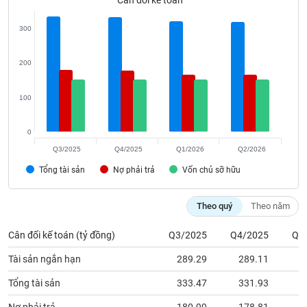
Cân đối kế toán
phân
tích
(-)
300
200
Thuật
ngữ
(-)
100
0
Dịch
vụ
Q3/2025
Q4/2025
Q1/2026
Q2/2026
(-)
Tổng tài sản
Nợ phải trả
Vốn chủ sỡ hữu
Đào
Theo quý
Theo năm
tạo
Cân đối kế toán (tỷ đồng)
Q3/2025
Q4/2025
Q1
Tài sản ngắn hạn
289.29
289.11
2
Sách
Tổng tài sản
333.47
331.93
3
tài