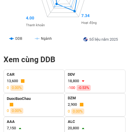
SÓC
SỨC
KHỎE
7.34
4.00
Hoạt động
Thanh khoản
DDB
Ngành
Số liệu năm 2025
TÀI
CHÍNH
Xem cùng DDB
CAR
DDV
CÔNG
13,600
18,800
NGHỆ
0
0.00%
-100
-0.53%
THÔNG
DZM
TIN
DuocBaoChau
2,900
0
0.00%
0
0.00%
AAA
ALC
DỊCH
7,150
20,800