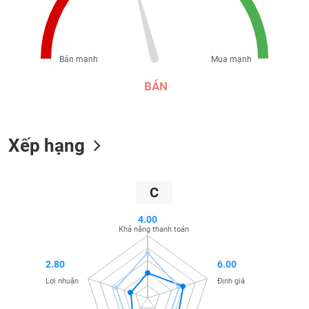
liệu
Tâm
lý
TIÊU
Bán mạnh
Mua mạnh
thị
DÙNG
trường
BÁN
KHÔNG
THIẾT
YẾU
Xếp hạng
TIÊU
C
DÙNG
THIẾT
4.00
YẾU
Khả năng thanh toán
2.80
6.00
Lợi nhuận
Định giá
CHĂM