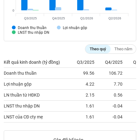
Tất cả
Cổ phiếu
Chỉ số
Chứng chỉ quỹ
Chứng q
0
Lãnh
Q3/2025
Q4/2025
Q1/2026
Q2/2026
đạo
(-)
Doanh thu thuần
Lợi nhuận gộp
LNST thu nhập DN
Tất cả
Người nội bộ
Người liên quan
Cổ đông lớn
Theo quý
Theo năm
Tin
Kết quả kinh doanh (tỷ đồng)
Q3/2025
Q4/2025
Q1
tức
(-)
Doanh thu thuần
99.56
106.72
Lợi nhuận gộp
4.22
7.70
Bài
viết
LN thuần từ HĐKD
2.15
0.56
của
tác
LNST thu nhập DN
1.61
-0.04
giả
(-)
LNST của CĐ cty mẹ
1.61
-0.04
Báo
cáo