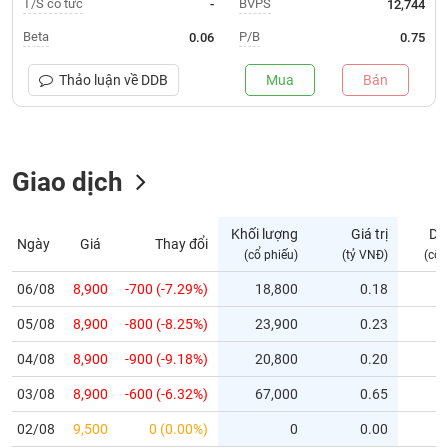
T/S cổ tức
BVPS
-
12,744
Trạng
Beta
P/B
0.06
0.75
thái
NGÀNH
cổ
Thảo luận về
DDB
Mua
Bán
phiếu
Quy
DOANH
mô
Giao dịch
NGHIỆP
thị
trường
Niêm
Khối lượng
Giá trị
Dư
Ngày
Giá
Thay đổi
CỔ
yết
(cổ phiếu)
(tỷ VNĐ)
(cổ 
PHIẾU
Niêm
06/08
8,900
-700 (-7.29%)
18,800
0.18
yết
05/08
8,900
-800 (-8.25%)
23,900
0.23
mới
PHÁI
Niêm
SINH
04/08
8,900
-900 (-9.18%)
20,800
0.20
yết
03/08
8,900
-600 (-6.32%)
67,000
0.65
bổ
sung
TRÁI
02/08
9,500
0 (0.00%)
0
0.00