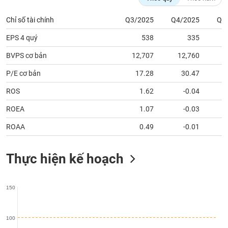
tài
chính
Chỉ số tài chính
Q3/2025
Q4/2025
Q1
EPS 4 quý
538
335
BVPS cơ bản
12,707
12,760
1
P/E cơ bản
17.28
30.47
ROS
1.62
-0.04
ROEA
1.07
-0.03
ROAA
0.49
-0.01
Thực hiện kế hoạch
150
100