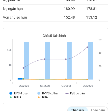
Nợ phải trả
180.99
178.81
1
chính
Nợ ngắn hạn
180.99
178.81
1
Vốn chủ sở hữu
152.48
153.12
1
Công
cụ
đầu
Chỉ số tài chính
tư
60
10k
40
Truyền
5k
20
thông
tài
chính
0
0
Q3/2025
Q4/2025
Q1/2026
Q2/2026
EPS 4 quý
BVPS cơ bản
P/E cơ bản
ROEA
ROA
Dữ
liệu
Theo quý
Theo năm