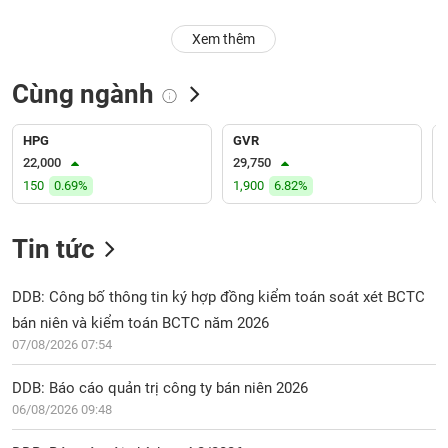
PHIẾU
Hủy
niêm
Xem thêm
yết
Theo
Cùng ngành
CÔNG
dõi
CỤ
đặc
ĐẦU
biệt
HPG
GVR
TƯ
22,000
29,750
Không
150
0.69%
1,900
6.82%
được
ký
XUẤT
quỹ
Tin tức
DỮ
LIỆU
Danh
mục
DDB: Công bố thông tin ký hợp đồng kiểm toán soát xét BCTC
ETF
bán niên và kiểm toán BCTC năm 2026
TIN
07/08/2026 07:54
Cổ
MỚI
phiếu
DDB: Báo cáo quản trị công ty bán niên 2026
chi
Ngành
06/08/2026 09:48
tiết
(-)