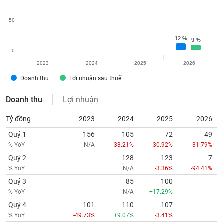
50
12 %
12 %
9 %
9 %
0
2023
2024
2025
2026
Doanh thu
Lợi nhuận sau thuế
Doanh thu
Lợi nhuận
Tỷ đồng
2023
2024
2025
2026
Quý 1
156
105
72
49
% YoY
N/A
-33.21%
-30.92%
-31.79%
Quý 2
128
123
7
% YoY
N/A
-3.36%
-94.41%
Quý 3
85
100
% YoY
N/A
+17.29%
Quý 4
101
110
107
% YoY
-49.73%
+9.07%
-3.41%