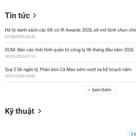
Tin tức
NGÀNH
Hé lộ danh sách các Đề cử IR Awards 2026, sẽ mở bình chọn chí
07/08/2026 04:42
DOANH
DCM: Báo cáo tình hình quản trị công ty 06 tháng đầu năm 2026
NGHIỆP
30/07/2026 07:13
Quý 2 lãi ngàn tỷ, Phân bón Cà Mau sớm vượt xa kế hoạch năm
30/07/2026 05:00
CỔ
PHIẾU
Xem thêm
PHÁI
Kỹ thuật
SINH
TRÁI
1 