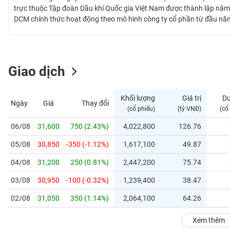
GIỚI
trực thuộc Tập đoàn Dầu khí Quốc gia Việt Nam được thành lập nă
DCM chính thức hoạt động theo mô hình công ty cổ phần từ đầu nă
đục, phân phối chính tại khu vực Tây Nam Bộ, Đông Nam Bộ và Đồn
ĐÔNG
DƯƠNG
Giao dịch
TÀI
CHÍNH
Khối lượng
Giá trị
D
Ngày
Giá
Thay đổi
CÁ
(cổ phiếu)
(tỷ VNĐ)
(cổ
NHÂN
06/08
31,600
750 (2.43%)
4,022,800
126.76
05/08
30,850
-350 (-1.12%)
1,617,100
49.87
PHÂN
TÍCH
04/08
31,200
250 (0.81%)
2,447,200
75.74
VIETSTOCKFINANCE
03/08
30,950
-100 (-0.32%)
1,239,400
38.47
02/08
31,050
350 (1.14%)
2,064,100
64.26
VĨ
Xem thêm
MÔ