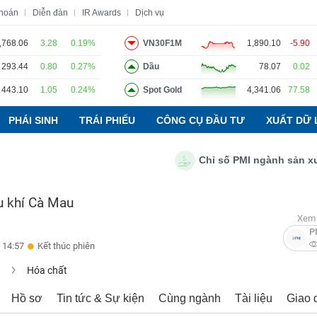
khoán
Diễn đàn
IR Awards
Dịch vụ
,768.06
3.28
0.19%
VN30F1M
1,890.10
-5.90
293.44
0.80
0.27%
Dầu
78.07
0.02
o
Tin tức
Báo cáo phân tích
Thuật ngữ
Dịch vụ
443.10
1.05
0.24%
Spot Gold
4,341.06
77.58
PHÁI SINH
TRÁI PHIẾU
CÔNG CỤ ĐẦU TƯ
XUẤT DỮ 
Chỉ số PMI ngành sản xuất Vi
u khí Cà Mau
Xem 
P
 14:57
Kết thúc phiên
u
Hóa chất
Hồ sơ
Tin tức & Sự kiện
Cùng ngành
Tài liệu
Giao 