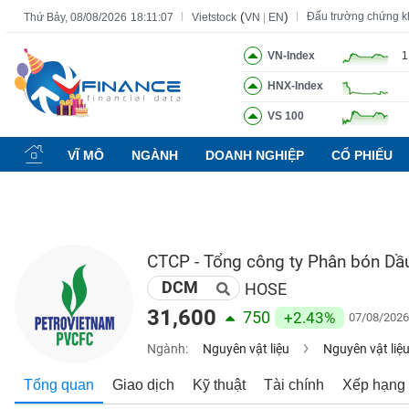
(
)
Đấu trường chứng 
Thứ Bảy, 08/08/2026
18:11:08
Vietstock
VN
|
EN
VN-Index
1
HNX-Index
Tất cả
Tính năng
Ngành
Mã chứng khoán
Lãnh đạ
VS 100
Tính
năng
VĨ MÔ
NGÀNH
DOANH NGHIỆP
CỔ PHIẾU
(-)
VIETSTOCK
CTCP - Tổng công ty Phân bón Dầ
DCM
CHỨNG
HOSE
KHOÁN
31,600
750
+2.43%
07/08/2026
Ngành:
Nguyên vật liệu
Nguyên vật liệ
DOANH
Tổng quan
Giao dịch
Kỹ thuật
Tài chính
Xếp hạng
NGHIỆP