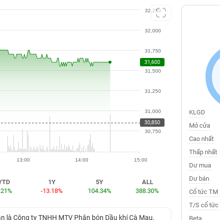
32,250
32,000
31,750
31,600
31,500
31,250
31,000
KLGD
30,850
Mở cửa
30,750
Cao nhất
Thấp nhất
13:00
14:00
15:00
Dư mua
Dư bán
YTD
1Y
5Y
ALL
.21%
-13.18%
104.34%
388.30%
Cổ tức TM
T/S cổ tức
hân là Công ty TNHH MTV Phân bón Dầu khí Cà Mau,
Beta