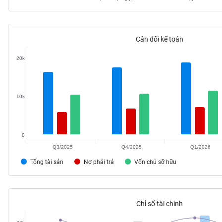
Cân đối kế toán
TIÊU
DÙNG
20k
KHÔNG
THIẾT
YẾU
10k
0
TIÊU
DÙNG
Q3/2025
Q4/2025
Q1/2026
THIẾT
Tổng tài sản
Nợ phải trả
Vốn chủ sỡ hữu
YẾU
Chỉ số tài chính
CHĂM