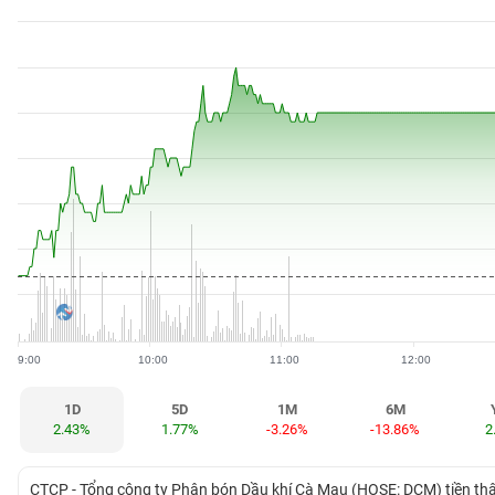
BẤT
ĐỘNG
SẢN
TÀI
CHÍNH
HÀNG
HÓA
9:00
10:00
11:00
12:00
KINH
TẾ
1D
5D
1M
6M
2.43%
1.77%
-3.26%
-13.86%
2
THẾ
CTCP - Tổng công ty Phân bón Dầu khí Cà Mau (HOSE: DCM) tiền t