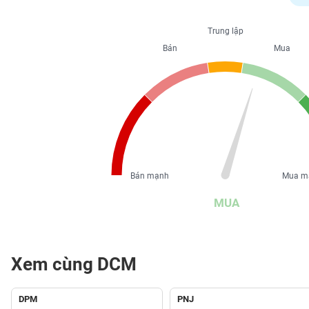
PHIẾU
Trung lập
Bán
Mua
CÔNG
CỤ
ĐẦU
TƯ
XUẤT
DỮ
Bán mạnh
Mua m
LIỆU
MUA
TIN
MỚI
Xem cùng DCM
Ngành
(-)
DPM
PNJ