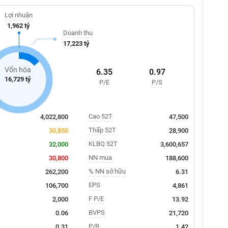
Lợi nhuận
1,962 tỷ
Doanh thu
17,223 tỷ
Vốn hóa
6.35
0.97
16,729 tỷ
P/E
P/S
Cao 52T
4,022,800
47,500
Thấp 52T
30,850
28,900
KLBQ 52T
32,000
3,600,657
NN mua
30,800
188,600
% NN sở hữu
262,200
6.31
EPS
106,700
4,861
F P/E
2,000
13.92
BVPS
0.06
21,720
P/B
0.31
1.42