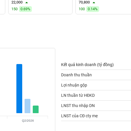
22,000
70,800
150
0.69%
100
0.14%
Kết quả kinh doanh (tỷ đồng)
Doanh thu thuần
Lợi nhuận gộp
LN thuần từ HĐKD
LNST thu nhập DN
LNST của CĐ cty mẹ
Q2/2026