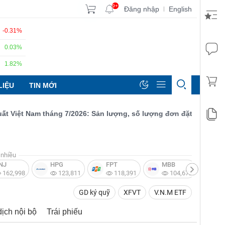
9+
Đăng nhập
English
|
-0.31%
0.03%
1.82%
LIỆU
TIN MỚI
ệt Nam tháng 7/2026: Sản lượng, số lượng đơn đặt hàng mới và xu
nhiều
NJ
HPG
FPT
MBB
V
162,998
123,811
118,391
104,672
GD ký quỹ
XFVT
V.N.M ETF
dịch nội bộ
Trái phiếu