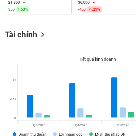
21,850
36,000
VS-
350
1.63%
-450
-1.23%
SECTOR
Tài chính
NĂNG
LƯỢNG
Kết quả kinh doanh
5k
NGUYÊN
VẬT
LIỆU
2.5k
0
Q3/2025
Q4/2025
Q1/2026
CÔNG
NGHIỆP
Doanh thu thuần
Lợi nhuận gộp
LNST thu nhập DN