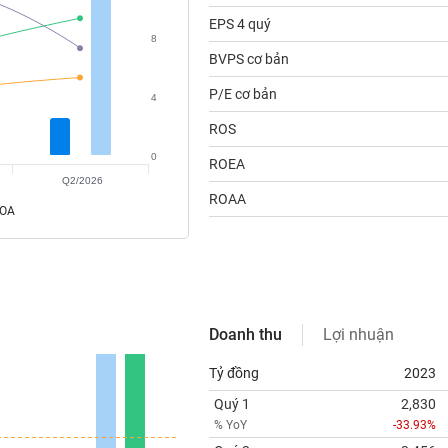
EPS 4 quý
8
BVPS cơ bản
P/E cơ bản
4
ROS
0
ROEA
Q2/2026
ROAA
ROA
Doanh thu
Lợi nhuận
Tỷ đồng
2023
Quý 1
2,830
% YoY
-33.93%