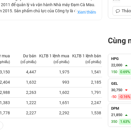
m 2011 để quản lý và vận hành Nhà máy Đạm Cà Mau.
m 2015. Sản phẩm chủ lực của Công ty là đạm urea hạt
Thảo 
Xem thêm
g bằng sông Cửu Long.
Cùng 
ư mua
Dư bán
KLTB 1 lệnh mua
KLTB 1 lệnh bán
NN mua
HPG
 phiếu)
(cổ phiếu)
(cổ phiếu)
(cổ phiếu)
(tỷ VNĐ)
22,000
3,150
4,447
1,975
1,541
150
5.95
0.69%
2,404
1,632
993
2,185
0.66
GEL
30,750
2,988
2,263
1,602
1,791
5.23
-50
-0.16%
1,383
1,222
1,651
2,247
2.02
DPM
1,778
2,227
2,292
1,538
12.44
21,850
350
1.63%