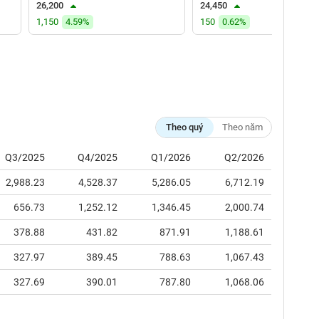
26,200
24,450
1,150
4.59%
150
0.62%
Theo quý
Theo năm
Q3/2025
Q4/2025
Q1/2026
Q2/2026
2,988.23
4,528.37
5,286.05
6,712.19
656.73
1,252.12
1,346.45
2,000.74
378.88
431.82
871.91
1,188.61
327.97
389.45
788.63
1,067.43
327.69
390.01
787.80
1,068.06