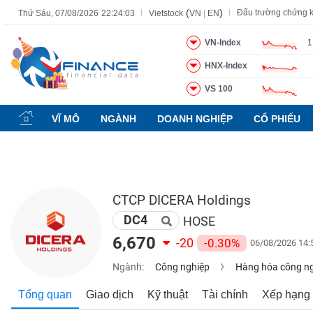
(
)
Đấu trường chứng 
Thứ Sáu, 07/08/2026
22:24:04
Vietstock
VN
|
EN
VN-Index
1
HNX-Index
Tất cả
Tính năng
Ngành
Mã chứng khoán
Lãnh đạ
VS 100
Tính
năng
VĨ MÔ
NGÀNH
DOANH NGHIỆP
CỔ PHIẾU
(-)
VIETSTOCK
CTCP DICERA Holdings
DC4
CHỨNG
HOSE
KHOÁN
6,670
-20
-0.30%
06/08/2026 14:
Ngành:
Công nghiệp
Hàng hóa công n
DOANH
Tổng quan
Giao dịch
Kỹ thuật
Tài chính
Xếp hạng
NGHIỆP