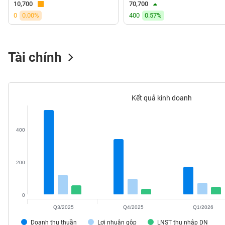
10,700
70,700
VS-
0
0.00%
400
0.57%
SECTOR
Tài chính
NĂNG
LƯỢNG
Kết quả kinh doanh
400
NGUYÊN
VẬT
LIỆU
200
0
Q3/2025
Q4/2025
Q1/2026
CÔNG
NGHIỆP
Doanh thu thuần
Lợi nhuận gộp
LNST thu nhập DN