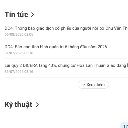
Tin tức
NGÀNH
DC4: Thông báo giao dịch cổ phiếu của người nội bộ Chu Văn T
06/08/2026 08:05
DOANH
DC4: Báo cáo tình hình quản trị 6 tháng đầu năm 2026
NGHIỆP
31/07/2026 03:16
Lãi quý 2 DICERA tăng 40%, chung cư Hòa Lân Thuận Giao đang 
31/07/2026 03:16
CỔ
PHIẾU
Xem thêm
PHÁI
Kỹ thuật
SINH
TRÁI
1 