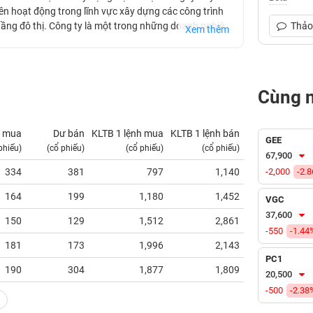
ên hoạt động trong lĩnh vực xây dựng các công trình
tầng đô thị. Công ty là một trong những doanh nghiệp
Thảo 
Xem thêm
àu và là một trong những đơn vị mạnh ở khu vực Đông
Cùng 
 mua
Dư bán
KLTB 1 lệnh mua
KLTB 1 lệnh bán
NN mua
GEE
phiếu)
(cổ phiếu)
(cổ phiếu)
(cổ phiếu)
(tỷ VNĐ)
67,900
334
381
797
1,140
-2,000
0.00
-2.
164
199
1,180
1,452
0.00
VGC
37,600
150
129
1,512
2,861
0.00
-550
-1.44
181
173
1,996
2,143
0.04
PC1
190
304
1,877
1,809
0.00
20,500
-500
-2.38