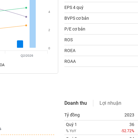
EPS 4 quý
4
BVPS cơ bản
P/E cơ bản
2
ROS
0
ROEA
Q2/2026
ROAA
ROA
Doanh thu
Lợi nhuận
Tỷ đồng
2023
Quý 1
36
%
%
% YoY
-52.72%