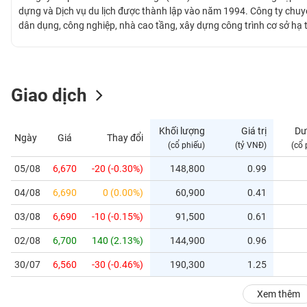
GIỚI
dựng và Dịch vụ du lịch được thành lập vào năm 1994. Công ty chuy
dân dụng, công nghiệp, nhà cao tầng, xây dựng công trình cơ sở hạ 
hàng đầu trong lĩnh vực xây dựng nhà cao tầng tại Bà Rịa - Vũng T
ĐÔNG
Nam Bộ.
DƯƠNG
Giao dịch
TÀI
CHÍNH
Khối lượng
Giá trị
Dư
Ngày
Giá
Thay đổi
CÁ
(cổ phiếu)
(tỷ VNĐ)
(cổ 
NHÂN
05/08
6,670
-20 (-0.30%)
148,800
0.99
04/08
6,690
0 (0.00%)
60,900
0.41
PHÂN
TÍCH
03/08
6,690
-10 (-0.15%)
91,500
0.61
VIETSTOCKFINANCE
02/08
6,700
140 (2.13%)
144,900
0.96
30/07
6,560
-30 (-0.46%)
190,300
1.25
VĨ
Xem thêm
MÔ