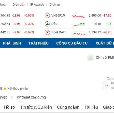
khoán
Diễn đàn
IR Awards
Dịch vụ
,764.78
-11.68
-0.66%
VN30F1M
1,896.00
-17.80
292.64
-0.95
-0.32%
Dầu
78.10
3.11
o
Tin tức
Báo cáo phân tích
Thuật ngữ
Dịch vụ
442.05
-2.98
-0.67%
Spot Gold
4,239.12
-26.20
PHÁI SINH
TRÁI PHIẾU
CÔNG CỤ ĐẦU TƯ
XUẤT DỮ 
Chỉ số PMI ngàn
Xem 
P
58
Kết thúc phiên
ghiệp
Kỹ thuật xây dựng
Hồ sơ
Tin tức & Sự kiện
Cùng ngành
Tài liệu
Giao 