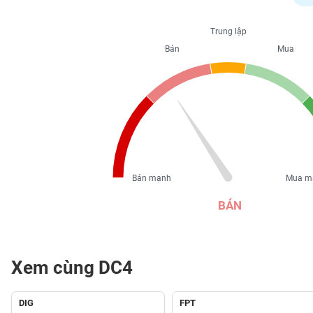
PHIẾU
Trung lập
Bán
Mua
CÔNG
CỤ
ĐẦU
TƯ
XUẤT
DỮ
Bán mạnh
Mua m
LIỆU
BÁN
TIN
MỚI
Xem cùng DC4
Ngành
(-)
DIG
FPT