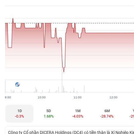
BẤT
ĐỘNG
SẢN
TÀI
CHÍNH
HÀNG
HÓA
9:00
10:00
11:00
12:00
KINH
TẾ
1D
5D
1M
6M
-0.3%
1.68%
-4.03%
-28.74%
-2
THẾ
Công ty Cổ phần DICERA Holdings (DC4) có tiền thân là Xí Nghiệp K