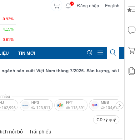
9+
Đăng nhập
English
|
-0.93%
4.15%
-0.61%
LIỆU
TIN MỚI
h sản xuất Việt Nam tháng 7/2026: Sản lượng, số lượng đơn đặt 
nhiều
NJ
HPG
FPT
MBB
V
162,998
123,811
118,391
104,672
GD ký quỹ
dịch nội bộ
Trái phiếu