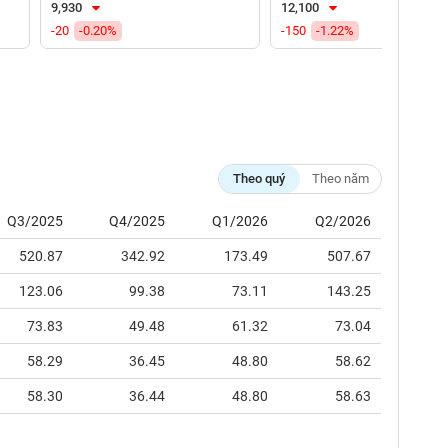
9,930
12,100
-20
-0.20%
-150
-1.22%
Theo quý
Theo năm
Q3/2025
Q4/2025
Q1/2026
Q2/2026
520.87
342.92
173.49
507.67
123.06
99.38
73.11
143.25
73.83
49.48
61.32
73.04
58.29
36.45
48.80
58.62
58.30
36.44
48.80
58.63