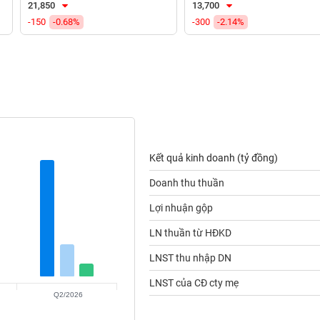
21,850
13,700
-150
-0.68%
-300
-2.14%
Kết quả kinh doanh (tỷ đồng)
Doanh thu thuần
Lợi nhuận gộp
LN thuần từ HĐKD
LNST thu nhập DN
LNST của CĐ cty mẹ
Q2/2026