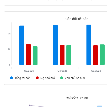
Cân đối kế toán
TIÊU
DÙNG
KHÔNG
2k
THIẾT
YẾU
1k
0
TIÊU
DÙNG
Q3/2025
Q4/2025
Q1/2026
THIẾT
Tổng tài sản
Nợ phải trả
Vốn chủ sỡ hữu
YẾU
Chỉ số tài chính
CHĂM