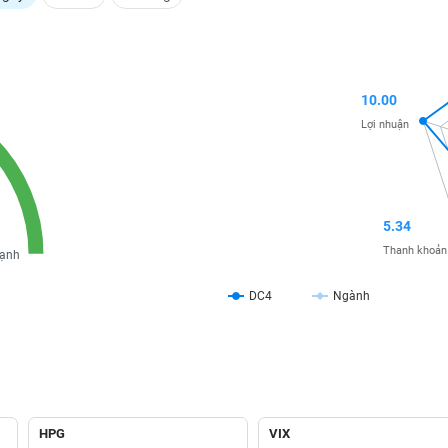
10.00
Lợi nhuận
5.34
Thanh khoản
ạnh
DC4
Ngành
HPG
VIX