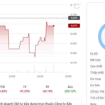
6,725
6,700
6,690
6,675
6,670
6,650
6,625
6,600
KLGD
Mở cửa
6,575
Cao nhất
Thấp nhất
13:00
14:00
15:00
Dư mua
Dư bán
YTD
1Y
5Y
ALL
9.43%
-41.05%
-26.14%
220.12%
Cổ tức TM
T/S cổ tức
inh doanh Vật tư Xây dựng trực thuộc Công ty Xây
Beta