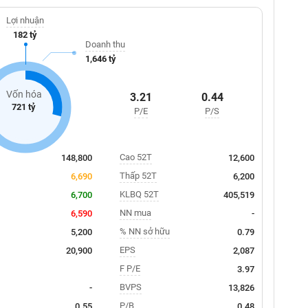
Lợi nhuận
182 tỷ
Doanh thu
1,646 tỷ
Vốn hóa
3.21
0.44
721 tỷ
P/E
P/S
Cao 52T
148,800
12,600
Thấp 52T
6,690
6,200
KLBQ 52T
6,700
405,519
NN mua
6,590
-
% NN sở hữu
5,200
0.79
EPS
20,900
2,087
F P/E
3.97
BVPS
-
13,826
P/B
0.55
0.48