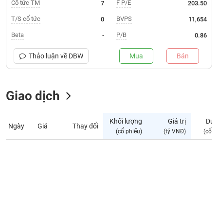
Giá
Cổ tức TM
F P/E
7
203.50
tích
Đặt
T/S cổ tức
BVPS
0
11,654
Biểu
lệnh
đồ
ĐÔNG
Beta
P/B
-
0.86
Nước
tài
DƯƠNG
ngoài
chính
Thảo luận về
DBW
Mua
Bán
Tự
TÀI
doanh
CHÍNH
Giao dịch
Ảnh
CÁ
hưởng
NHÂN
chỉ
Khối lượng
Giá trị
Dư 
số
Ngày
Giá
Thay đổi
(cổ phiếu)
(tỷ VNĐ)
(cổ p
Biến
PHÂN
động
TÍCH
cổ
VIETSTOCKFINANCE
phiếu
Giao
dịch
VĨ
nội
MÔ
bộ