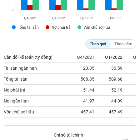
Tất cả
Cổ phiếu
Chỉ số
Chứng chỉ quỹ
Chứng q
0
Lãnh
Q4/2021
Q1/2022
Q2/2022
Q3/2022
đạo
Tổng tài sản
Nợ phải trả
Vốn chủ sỡ hữu
(-)
Tất cả
Người nội bộ
Người liên quan
Cổ đông lớn
Theo quý
Theo năm
Cân đối kế toán (tỷ đồng)
Q4/2021
Q1/2022
Q2
Tin
tức
(-)
Tài sản ngắn hạn
23.85
30.59
Tổng tài sản
508.85
509.68
4
Bài
Nợ phải trả
51.44
52.19
viết
của
Nợ ngắn hạn
41.97
44.09
tác
giả
Vốn chủ sở hữu
457.41
457.49
4
(-)
Báo
Chỉ số tài chính
cáo