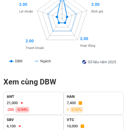
2.00
2.00
liệu
Lợi nhuận
Định giá
Tâm
lý
TIÊU
thị
DÙNG
trường
KHÔNG
2.00
2.00
THIẾT
Hoạt động
Thanh khoản
YẾU
DBW
Ngành
Số liệu năm 2025
TIÊU
Xem cùng DBW
DÙNG
THIẾT
YẾU
ANT
HAN
21,000
7,400
-200
-0.94%
0
0.00%
SBV
VTC
CHĂM
6,100
10,000