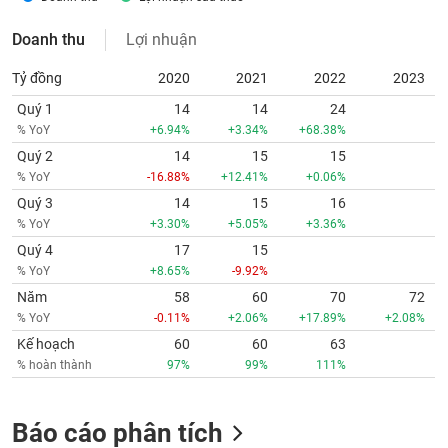
tài
chính
Doanh thu
Lợi nhuận
Tỷ đồng
2020
2021
2022
2023
Quý 1
14
14
24
% YoY
+6.94%
+3.34%
+68.38%
Quý 2
14
15
15
% YoY
-16.88%
+12.41%
+0.06%
Quý 3
14
15
16
% YoY
+3.30%
+5.05%
+3.36%
Quý 4
17
15
% YoY
+8.65%
-9.92%
Năm
58
60
70
72
% YoY
-0.11%
+2.06%
+17.89%
+2.08%
Kế hoạch
60
60
63
% hoàn thành
97%
99%
111%
Báo cáo phân tích