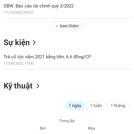
PHIẾU
Hủy
DBW: Báo cáo tài chính quý 3/2022
niêm
17/10/2022 09:57
yết
Theo
Xem thêm
CÔNG
dõi
CỤ
đặc
ĐẦU
Sự kiện
biệt
TƯ
Không
Trả cổ tức năm 2021 bằng tiền, 6.6 đồng/CP
được
11/08/2022 17:00
ký
XUẤT
quỹ
DỮ
LIỆU
Danh
Kỹ thuật
mục
ETF
TIN
Cổ
1 ngày
1 tuần
1 tháng
MỚI
phiếu
chi
Ngành
Trung lập
tiết
(-)
Bán
Mua