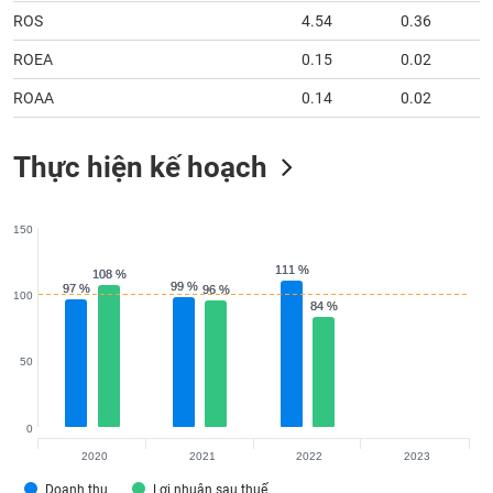
chính
ROS
4.54
0.36
ROEA
0.15
0.02
ROAA
0.14
0.02
Công
cụ
đầu
Thực hiện kế hoạch
tư
150
111 %
111 %
108 %
108 %
Truyền
99 %
99 %
97 %
97 %
96 %
96 %
100
thông
84 %
84 %
tài
chính
50
0
Dữ
2020
2021
2022
2023
liệu
Doanh thu
Lợi nhuận sau thuế