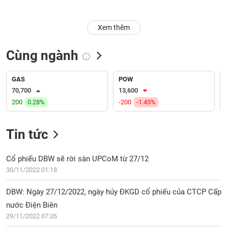
Trạng
Xem thêm
thái
NGÀNH
cổ
phiếu
Cùng ngành
Quy
DOANH
mô
GAS
POW
NGHIỆP
thị
70,700
13,600
trường
200
0.28%
-200
-1.45%
Niêm
CỔ
yết
Tin tức
PHIẾU
Niêm
yết
Cổ phiếu DBW sẽ rời sàn UPCoM từ 27/12
mới
30/11/2022 01:18
PHÁI
Niêm
SINH
DBW: Ngày 27/12/2022, ngày hủy ĐKGD cổ phiếu của CTCP Cấp
yết
bổ
nước Điện Biên
sung
29/11/2022 07:26
TRÁI