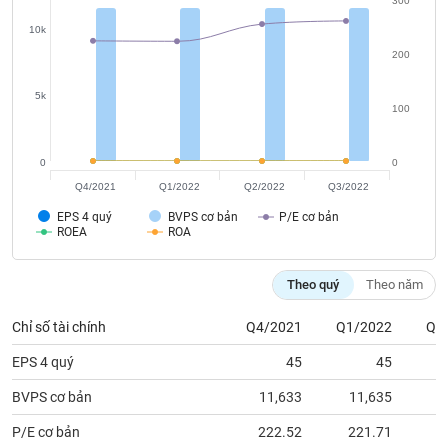
300
phân
tích
10k
(-)
200
5k
Thuật
100
ngữ
(-)
0
0
Q4/2021
Q1/2022
Q2/2022
Q3/2022
Dịch
vụ
EPS 4 quý
BVPS cơ bản
P/E cơ bản
(-)
ROEA
ROA
Theo quý
Theo năm
Đào
tạo
Chỉ số tài chính
Q4/2021
Q1/2022
Q2
EPS 4 quý
45
45
BVPS cơ bản
11,633
11,635
1
Sách
tài
P/E cơ bản
222.52
221.71
2