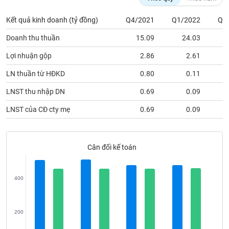
VỤ
TRUYỀN
Kết quả kinh doanh (tỷ đồng)
Q4/2021
Q1/2022
Q2
THÔNG
Doanh thu thuần
15.09
24.03
Lợi nhuận gộp
2.86
2.61
LN thuần từ HĐKD
0.80
0.11
TIỆN
ÍCH
LNST thu nhập DN
0.69
0.09
LNST của CĐ cty mẹ
0.69
0.09
BẤT
Cân đối kế toán
ĐỘNG
SẢN
400
Mã
chứng
khoán
(-)
200