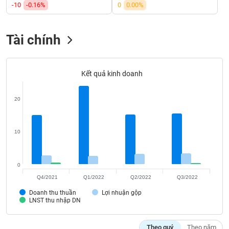
SÓC
-10
-0.16%
0
0.00%
SỨC
KHỎE
Tài chính
Kết quả kinh doanh
TÀI
CHÍNH
20
10
CÔNG
NGHỆ
THÔNG
0
TIN
Q4/2021
Q1/2022
Q2/2022
Q3/2022
Doanh thu thuần
Lợi nhuận gộp
LNST thu nhập DN
DỊCH
Theo quý
Theo năm