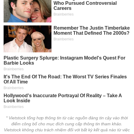
* Vietstock tổng hợp thông tin từ các nguồn đáng tin cậy vào thời
điểm công bố cho mục đích cung cấp thông tin tham khảo.
Vietstock không chịu trách nhiệm đối với bất kỳ kết quả nào từ việc