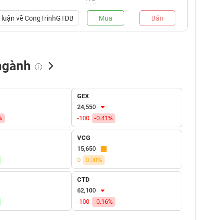
luận về
CongTrinhGTDB
Mua
Bán
ngành
NN bán
Tự doanh mua
Tự doanh bán
GEX
(tỷ VNĐ)
(tỷ VNĐ)
(tỷ VNĐ)
24,550
%
-100
-0.41%
VCG
15,650
0
0.00%
CTD
62,100
-100
-0.16%