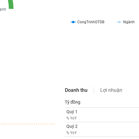
ạnh
CongTrinhGTDB
Ngành
Doanh thu
Lợi nhuận
Tỷ đồng
Quý 1
% YoY
Quý 2
% YoY