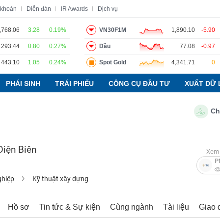
 khoán
Diễn đàn
IR Awards
Dịch vụ
,768.06
3.28
0.19%
VN30F1M
1,890.10
-5.90
293.44
0.80
0.27%
Dầu
77.08
-0.97
o
Tin tức
Báo cáo phân tích
Thuật ngữ
Dịch vụ
443.10
1.05
0.24%
Spot Gold
4,341.71
0
PHÁI SINH
TRÁI PHIẾU
CÔNG CỤ ĐẦU TƯ
XUẤT DỮ 
Chỉ số 
Điện Biên
Xem 
P
ghiệp
Kỹ thuật xây dựng
Hồ sơ
Tin tức & Sự kiện
Cùng ngành
Tài liệu
Giao 