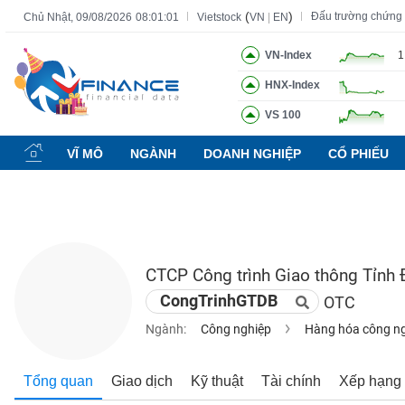
(
)
Đấu trường chứng
Chủ Nhật, 09/08/2026
08:01:02
Vietstock
VN
|
EN
VN-Index
1
HNX-Index
Tất cả
Tính năng
Ngành
Mã chứng khoán
Lãnh đạ
VS 100
Tính
năng
VĨ MÔ
NGÀNH
DOANH NGHIỆP
CỔ PHIẾU
(-)
VIETSTOCK
CTCP Công trình Giao thông Tỉnh 
CHỨNG
CongTrinhGTDB
OTC
KHOÁN
Ngành:
Công nghiệp
Hàng hóa công n
DOANH
Tổng quan
Giao dịch
Kỹ thuật
Tài chính
Xếp hạng
NGHIỆP