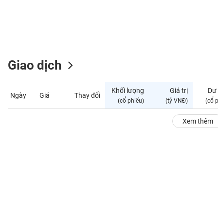
GIỚI
ĐÔNG
DƯƠNG
Giao dịch
TÀI
CHÍNH
Khối lượng
Giá trị
Dư
Ngày
Giá
Thay đổi
CÁ
(cổ phiếu)
(tỷ VNĐ)
(cổ 
NHÂN
Xem thêm
PHÂN
TÍCH
VIETSTOCKFINANCE
VĨ
MÔ