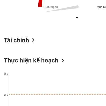
PHIẾU
Bán mạnh
Mua m
_
CÔNG
CỤ
ĐẦU
TƯ
Tài chính
XUẤT
Thực hiện kế hoạch
DỮ
LIỆU
150
TIN
MỚI
100
Ngành
(-)