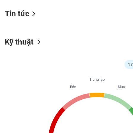
Tin tức
NGÀNH
Kỹ thuật
DOANH
NGHIỆP
1 
CỔ
Trung lập
PHIẾU
Bán
Mua
PHÁI
SINH
TRÁI