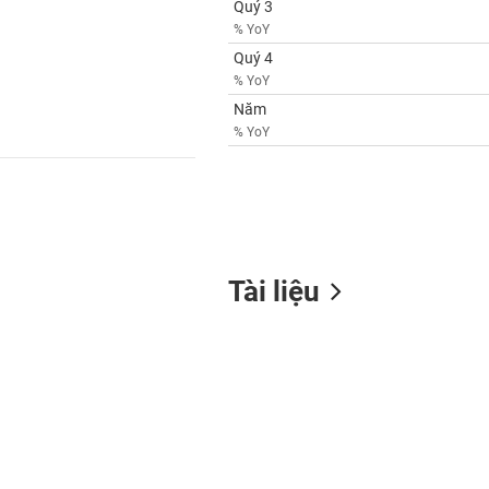
Quý 3
% YoY
Quý 4
% YoY
Năm
% YoY
Tài liệu