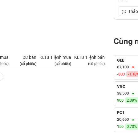
Thảo 
Cùng 
 mua
Dư bán
KLTB 1 lệnh mua
KLTB 1 lệnh bán
NN mua
GEE
phiếu)
(cổ phiếu)
(cổ phiếu)
(cổ phiếu)
(tỷ VNĐ)
67,100
-800
-1.18
VGC
38,500
900
2.39%
PC1
20,650
150
0.73%