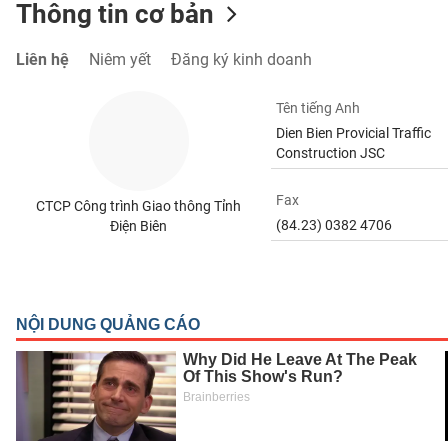
Thông tin cơ bản
Liên hệ
Niêm yết
Đăng ký kinh doanh
TIÊU
Tên tiếng Anh
DÙNG
Dien Bien Provicial Traffic
KHÔNG
Construction JSC
THIẾT
YẾU
Fax
CTCP Công trình Giao thông Tỉnh
(84.23) 0382 4706
Điện Biên
TIÊU
DÙNG
THIẾT
YẾU
CHĂM