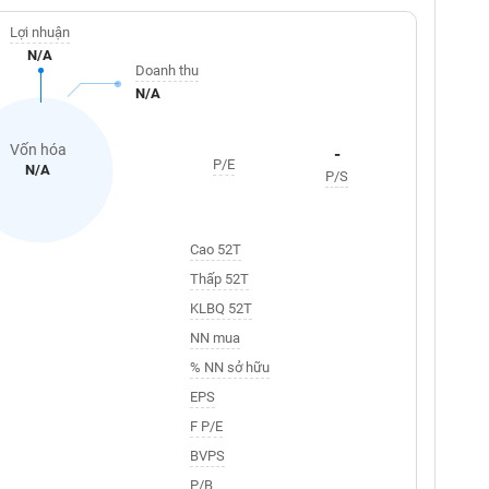
Lợi nhuận
N/A
Doanh thu
N/A
Vốn hóa
-
P/E
N/A
P/S
Cao 52T
Thấp 52T
KLBQ 52T
NN mua
% NN sở hữu
EPS
F P/E
BVPS
P/B