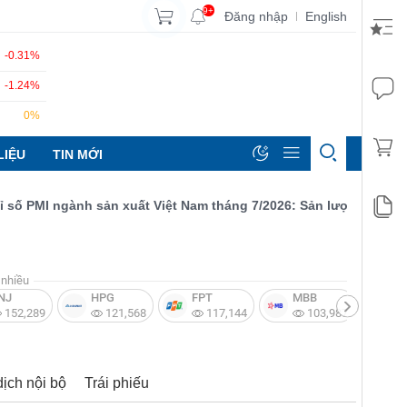
9+
Đăng nhập
English
|
-0.31%
-1.24%
0%
LIỆU
TIN MỚI
PMI ngành sản xuất Việt Nam tháng 7/2026: Sản lượng, số lượng đ
nhiều
NJ
HPG
FPT
MBB
V
152,289
121,568
117,144
103,987
dịch nội bộ
Trái phiếu