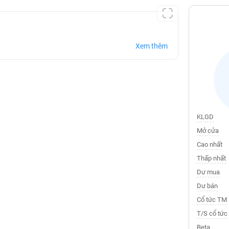
Xem thêm
KLGD
Mở cửa
Cao nhất
Thấp nhất
Dư mua
Dư bán
Cổ tức TM
T/S cổ tức
Beta