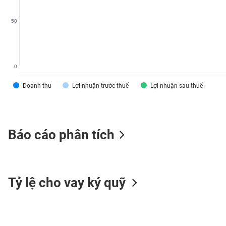
VS-
SECTOR
50
0
NĂNG
Doanh thu
Lợi nhuận trước thuế
Lợi nhuận sau thuế
LƯỢNG
Báo cáo phân tích
NGUYÊN
VẬT
LIỆU
Tỷ lệ cho vay ký quỹ
CÔNG
NGHIỆP