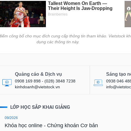
i điểm công bố cho mục đích cung cấp thông tin tham khảo. Vietstock kh
dụng các thông tin này.
Quảng cáo & Dịch vụ
Sáng tạo n
0908 169 898 - (028) 3848 7238
0938 046 48
kinhdoanh@vietstock.vn
info@vietstoc
LỚP HỌC SẮP KHAI GIẢNG
09/2026
Khóa học online - Chứng khoán Cơ bản