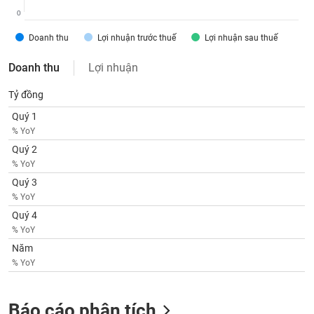
SÓC
0
SỨC
KHỎE
Doanh thu
Lợi nhuận trước thuế
Lợi nhuận sau thuế
Doanh thu
Lợi nhuận
Tỷ đồng
TÀI
Quý 1
CHÍNH
% YoY
Quý 2
% YoY
Quý 3
CÔNG
% YoY
NGHỆ
Quý 4
THÔNG
% YoY
TIN
Năm
% YoY
DỊCH
Báo cáo phân tích