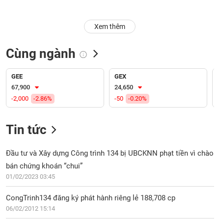
Trạng
Xem thêm
thái
NGÀNH
cổ
phiếu
Cùng ngành
Quy
DOANH
mô
GEE
GEX
NGHIỆP
thị
67,900
24,650
trường
-2,000
-2.86%
-50
-0.20%
Niêm
CỔ
yết
Tin tức
PHIẾU
Niêm
yết
Đầu tư và Xây dựng Công trình 134 bị UBCKNN phạt tiền vì chào
mới
bán chứng khoán “chui”
PHÁI
Niêm
SINH
01/02/2023 03:45
yết
bổ
CongTrinh134 đăng ký phát hành riêng lẻ 188,708 cp
sung
06/02/2012 15:14
TRÁI