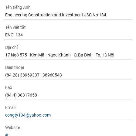
Tất cả
Cổ phiếu
Chỉ số
Chứng chỉ quỹ
Chứng q
Tên tiếng Anh
Engineering Construction and Investment JSC No 134
Lãnh
đạo
(-)
Tên viết tắt
ENCI 134
Tất cả
Người nội bộ
Người liên quan
Cổ đông lớn
Địa chỉ
17 Ngõ 575 - Kim Mã - Ngọc Khánh - Q.Ba Đình - Tp.Hà Nội
Tin
tức
(-)
Điện thoại
(84.28) 38969337 - 38960543
Bài
Fax
viết
của
(84.4) 38317658
tác
giả
Email
(-)
congty134@yahoo.com
Website
Báo
cáo
#