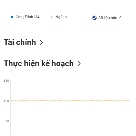
liệu
Tâm
CongTrinh134
Ngành
Số liệu năm 0
lý
TIÊU
thị
DÙNG
trường
KHÔNG
Tài chính
THIẾT
YẾU
Thực hiện kế hoạch
TIÊU
150
DÙNG
THIẾT
YẾU
100
50
CHĂM