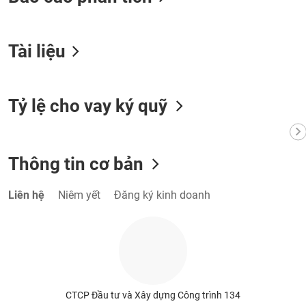
VỤ
TRUYỀN
THÔNG
Tài liệu
Tỷ lệ cho vay ký quỹ
TIỆN
ÍCH
Thông tin cơ bản
BẤT
Liên hệ
Niêm yết
Đăng ký kinh doanh
ĐỘNG
SẢN
Mã
chứng
khoán
(-)
CTCP Đầu tư và Xây dựng Công trình 134