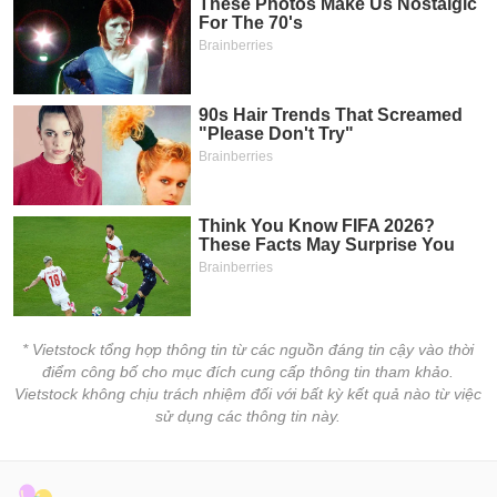
chính
Công
cụ
đầu
tư
Truyền
thông
tài
chính
* Vietstock tổng hợp thông tin từ các nguồn đáng tin cậy vào thời
điểm công bố cho mục đích cung cấp thông tin tham khảo.
Vietstock không chịu trách nhiệm đối với bất kỳ kết quả nào từ việc
sử dụng các thông tin này.
Dữ
liệu