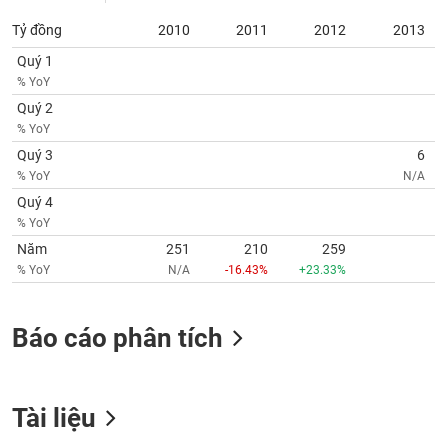
chính
Tỷ đồng
2010
2011
2012
2013
Quý 1
% YoY
Công
Quý 2
cụ
% YoY
đầu
Quý 3
6
tư
% YoY
N/A
Quý 4
% YoY
Năm
251
210
259
Truyền
% YoY
N/A
-16.43%
+23.33%
thông
tài
chính
Báo cáo phân tích
Dữ
Tài liệu
liệu