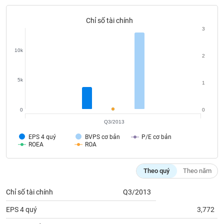
Tất cả
Cổ phiếu
Chỉ số
Chứng chỉ quỹ
Chứng q
Chỉ số tài chính
Lãnh
3
đạo
(-)
10k
2
Tất cả
Người nội bộ
Người liên quan
Cổ đông lớn
5k
1
Tin
tức
(-)
0
0
Q3/2013
EPS 4 quý
BVPS cơ bản
P/E cơ bản
Bài
ROEA
ROA
viết
của
tác
Theo quý
Theo năm
giả
(-)
Chỉ số tài chính
Q3/2013
EPS 4 quý
3,772
Báo
cáo