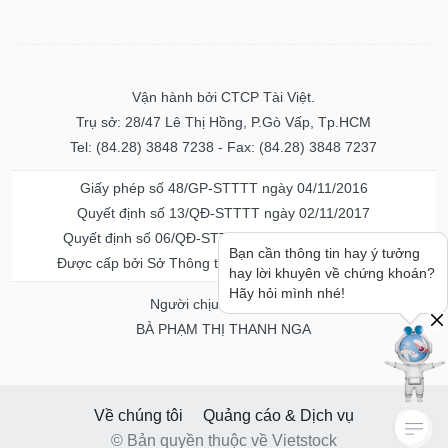
Vận hành bởi CTCP Tài Việt.
Trụ sở: 28/47 Lê Thị Hồng, P.Gò Vấp, Tp.HCM
Tel: (84.28) 3848 7238 - Fax: (84.28) 3848 7237
Giấy phép số 48/GP-STTTT ngày 04/11/2016
Quyết định số 13/QĐ-STTTT ngày 02/11/2017
Quyết định số 06/QĐ-STTTT-ICP ngày 20/07/2023
Bạn cần thông tin hay ý tưởng
Được cấp bởi Sở Thông tin và Truyền thông TPHCM
hay lời khuyên về chứng khoán?
Hãy hỏi mình nhé!
Người chịu trách nhiệm
BÀ PHẠM THỊ THANH NGA
Về chúng tôi
Quảng cáo & Dịch vụ
© Bản quyền thuộc về Vietstock