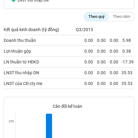
LNST thu nhập DN
SÓC
SỨC
KHỎE
Theo quý
Theo năm
Kết quả kinh doanh (tỷ đồng)
Q3/2013
Doanh thu thuần
0.00
0.00
0.00
5.98
TÀI
Lợi nhuận gộp
0.00
0.00
0.00
0.38
CHÍNH
LN thuần từ HĐKD
0.00
0.00
0.00
-17.39
LNST thu nhập DN
0.00
0.00
0.00
35.53
CÔNG
LNST của CĐ cty mẹ
0.00
0.00
0.00
35.53
NGHỆ
THÔNG
TIN
Cân đối kế toán
200
DỊCH