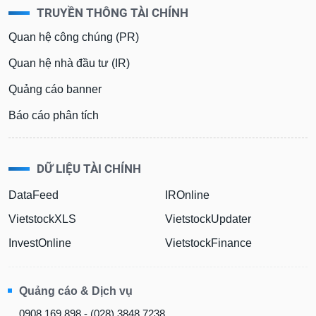
TRUYỀN THÔNG TÀI CHÍNH
Quan hệ công chúng (PR)
Quan hệ nhà đầu tư (IR)
Quảng cáo banner
Báo cáo phân tích
DỮ LIỆU TÀI CHÍNH
DataFeed
IROnline
VietstockXLS
VietstockUpdater
InvestOnline
VietstockFinance
Quảng cáo & Dịch vụ
0908 169 898 - (028) 3848 7238