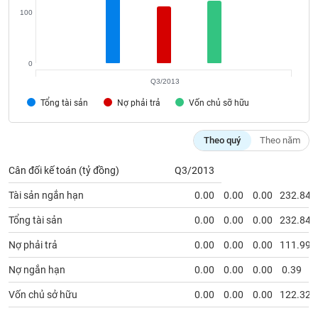
VỤ
100
TRUYỀN
THÔNG
0
Q3/2013
Tổng tài sản
Nợ phải trả
Vốn chủ sỡ hữu
TIỆN
ÍCH
Theo quý
Theo năm
Cân đối kế toán (tỷ đồng)
Q3/2013
BẤT
Tài sản ngắn hạn
0.00
0.00
0.00
232.84
ĐỘNG
Tổng tài sản
0.00
0.00
0.00
232.84
SẢN
Nợ phải trả
0.00
0.00
0.00
111.99
Mã
chứng
Nợ ngắn hạn
0.00
0.00
0.00
0.39
khoán
(-)
Vốn chủ sở hữu
0.00
0.00
0.00
122.32