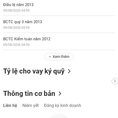
tài
Điều lệ năm 2013
chính
09/08/2026 04:59
BCTC quý 3 năm 2013
09/08/2026 04:59
BCTC Kiểm toán năm 2012
09/08/2026 04:59
Xem thêm
Tỷ lệ cho vay ký quỹ
Thông tin cơ bản
Liên hệ
Niêm yết
Đăng ký kinh doanh