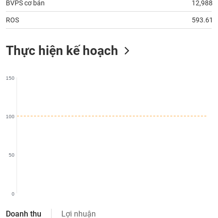
BVPS cơ bản
12,988
phân
tích
(-)
ROS
593.61
Thực hiện kế hoạch
Thuật
ngữ
(-)
150
Dịch
vụ
(-)
100
Đào
tạo
50
0
Sách
tài
Doanh thu
Lợi nhuận