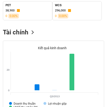
liệu
PET
WCS
38,900
296,000
Tâm
0
0.00%
0
0.00%
lý
TIÊU
thị
DÙNG
trường
KHÔNG
Tài chính
THIẾT
YẾU
Kết quả kinh doanh
TIÊU
DÙNG
20
THIẾT
YẾU
0
Q3/2013
CHĂM
Doanh thu thuần
Lợi nhuận gộp