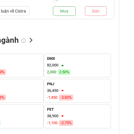
luận về
Cistra
Mua
Bán
ngành
NN bán
Tự doanh mua
Tự doanh bán
DMX
(tỷ VNĐ)
(tỷ VNĐ)
(tỷ VNĐ)
82,000
39%
2,000
2.50%
PNJ
36,450
15%
-1,450
-3.83%
PET
38,900
-1,100
-2.75%