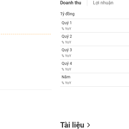
Doanh thu
Lợi nhuận
Tỷ đồng
Quý 1
% YoY
Quý 2
% YoY
Quý 3
% YoY
Quý 4
% YoY
Năm
% YoY
Tài liệu