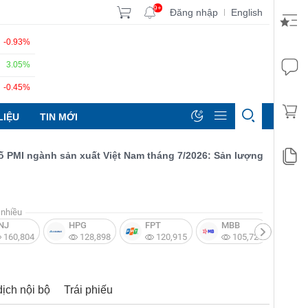
9+
Đăng nhập
English
|
-0.93%
3.05%
-0.45%
LIỆU
TIN MỚI
 ngành sản xuất Việt Nam tháng 7/2026: Sản lượng, số lượng đơn
nhiều
NJ
HPG
FPT
MBB
V
160,804
128,898
120,915
105,721
dịch nội bộ
Trái phiếu