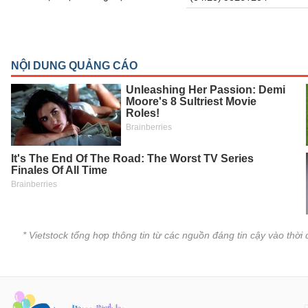
SÓC
SỨC
KHỎE
TÀI
CHÍNH
CÔNG
NGHỆ
THÔNG
* Vietstock tổng hợp thông tin từ các nguồn đáng tin cậy vào thờ
TIN
DỊCH