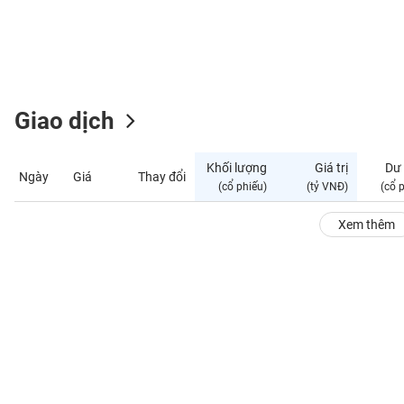
GIỚI
ĐÔNG
DƯƠNG
Giao dịch
TÀI
CHÍNH
Khối lượng
Giá trị
Dư
Ngày
Giá
Thay đổi
CÁ
(cổ phiếu)
(tỷ VNĐ)
(cổ 
NHÂN
Xem thêm
PHÂN
TÍCH
VIETSTOCKFINANCE
VĨ
MÔ