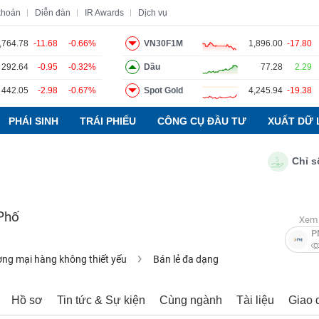
khoán
Diễn đàn
IR Awards
Dịch vụ
,764.78
-11.68
-0.66%
VN30F1M
1,896.00
-17.80
292.64
-0.95
-0.32%
Dầu
77.28
2.29
o
Tin tức
Báo cáo phân tích
Thuật ngữ
Dịch vụ
442.05
-2.98
-0.67%
Spot Gold
4,245.94
-19.38
PHÁI SINH
TRÁI PHIẾU
CÔNG CỤ ĐẦU TƯ
XUẤT DỮ 
Chỉ số PMI
Phố
Xem 
P
ng mại hàng không thiết yếu
Bán lẻ đa dạng
Hồ sơ
Tin tức & Sự kiện
Cùng ngành
Tài liệu
Giao 