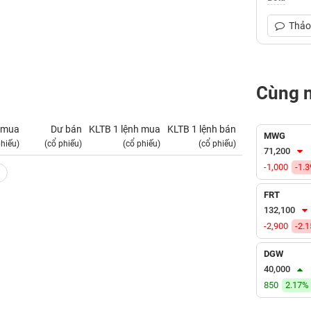
Thảo 
Cùng 
 mua
Dư bán
KLTB 1 lệnh mua
KLTB 1 lệnh bán
NN mua
MWG
phiếu)
(cổ phiếu)
(cổ phiếu)
(cổ phiếu)
(tỷ VNĐ)
71,200
-1,000
-1.
FRT
132,100
-2,900
-2.
DGW
40,000
850
2.17%