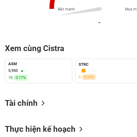
PHIẾU
Bán mạnh
Mua m
_
CÔNG
CỤ
ĐẦU
Xem cùng Cistra
TƯ
ASM
STRC
XUẤT
5,950
DỮ
0
0.00%
10
0.17%
LIỆU
Tài chính
TIN
MỚI
Ngành
Thực hiện kế hoạch
(-)