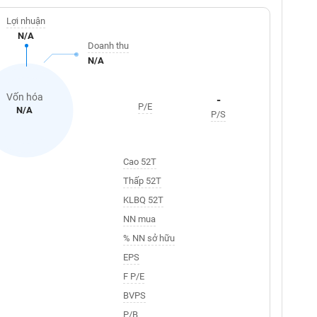
Lợi nhuận
N/A
Doanh thu
N/A
Vốn hóa
-
P/E
N/A
P/S
Cao 52T
Thấp 52T
KLBQ 52T
NN mua
% NN sở hữu
EPS
F P/E
BVPS
P/B