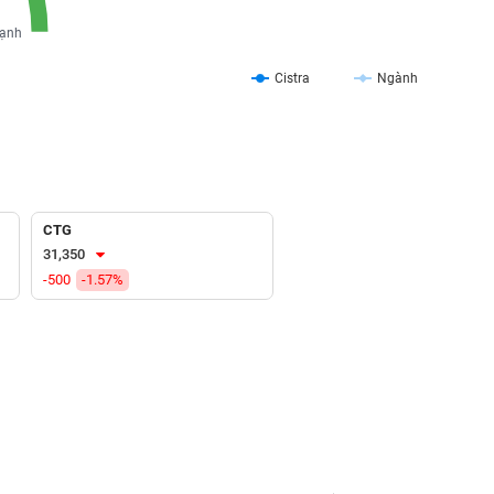
ạnh
Cistra
Ngành
CTG
31,350
-500
-1.57%