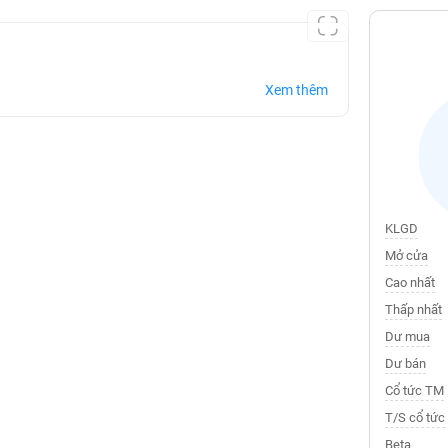
Xem thêm
KLGD
Mở cửa
Cao nhất
Thấp nhất
Dư mua
Dư bán
Cổ tức TM
T/S cổ tức
Beta