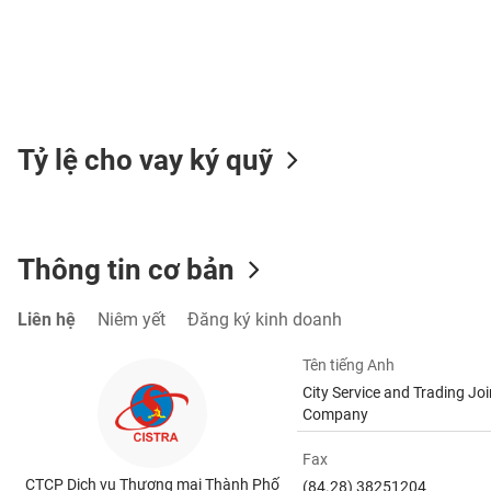
TIÊU
DÙNG
KHÔNG
Tỷ lệ cho vay ký quỹ
THIẾT
YẾU
Thông tin cơ bản
TIÊU
Liên hệ
Niêm yết
Đăng ký kinh doanh
DÙNG
THIẾT
Tên tiếng Anh
YẾU
City Service and Trading Joi
Company
Fax
CTCP Dịch vụ Thương mại Thành Phố
CHĂM
(84.28) 38251204