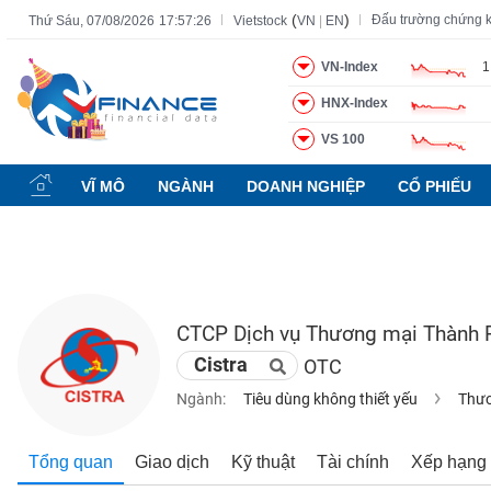
(
)
Đấu trường chứng 
Thứ Sáu, 07/08/2026
17:57:27
Vietstock
VN
|
EN
VN-Index
1
HNX-Index
Tất cả
Tính năng
Ngành
Mã chứng khoán
Lãnh đạ
VS 100
Tính
năng
VĨ MÔ
NGÀNH
DOANH NGHIỆP
CỔ PHIẾU
(-)
VIETSTOCK
CTCP Dịch vụ Thương mại Thành 
CHỨNG
Cistra
OTC
KHOÁN
Ngành:
Tiêu dùng không thiết yếu
Thươ
DOANH
Tổng quan
Giao dịch
Kỹ thuật
Tài chính
Xếp hạng
NGHIỆP