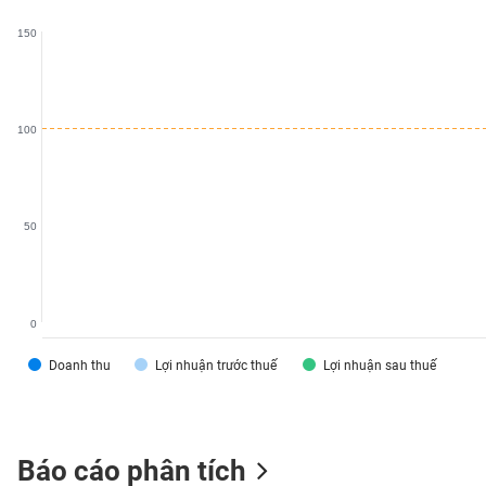
VS-
150
SECTOR
100
NĂNG
LƯỢNG
50
NGUYÊN
VẬT
0
LIỆU
Doanh thu
Lợi nhuận trước thuế
Lợi nhuận sau thuế
CÔNG
Báo cáo phân tích
NGHIỆP