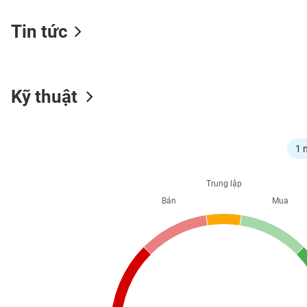
Tin tức
NGÀNH
Kỹ thuật
DOANH
NGHIỆP
1 
CỔ
Trung lập
PHIẾU
Bán
Mua
PHÁI
SINH
TRÁI