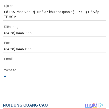
Tất cả
Cổ phiếu
Chỉ số
Chứng chỉ quỹ
Chứng q
Địa chỉ
Số 18A Phan Văn Trị - Nhà A6 khu nhà quân đội - P.7 - Q.Gò Vấp -
Lãnh
TP.HCM
đạo
(-)
Điện thoại
Tất cả
Người nội bộ
Người liên quan
Cổ đông lớn
(84.28) 5446 0999
Fax
Tin
tức
(84.28) 5446 1999
(-)
Email
Bài
Website
viết
của
#
tác
giả
(-)
Báo
cáo