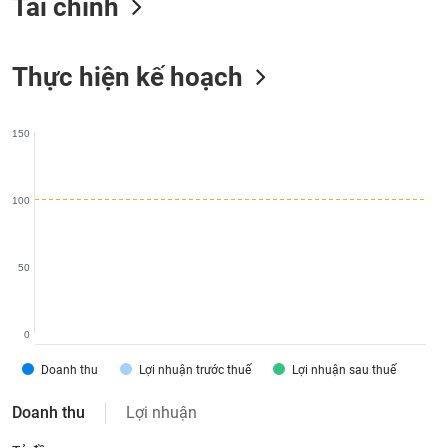
Tài chính
liệu
Tâm
Thực hiện kế hoạch
lý
TIÊU
thị
DÙNG
trường
KHÔNG
150
THIẾT
YẾU
100
TIÊU
50
DÙNG
THIẾT
YẾU
0
Doanh thu
Lợi nhuận trước thuế
Lợi nhuận sau thuế
Doanh thu
Lợi nhuận
CHĂM