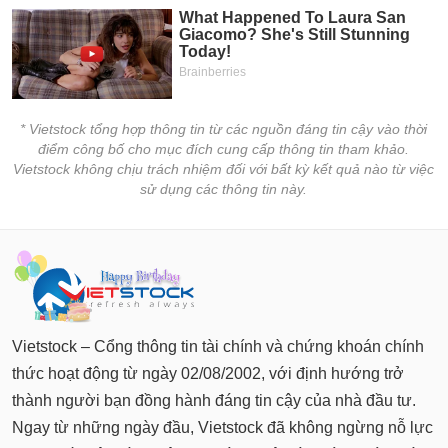
chính
Công
cụ
* Vietstock tổng hợp thông tin từ các nguồn đáng tin cậy vào thời
đầu
điểm công bố cho mục đích cung cấp thông tin tham khảo.
tư
Vietstock không chịu trách nhiệm đối với bất kỳ kết quả nào từ việc
sử dụng các thông tin này.
Truyền
thông
tài
chính
Vietstock – Cổng thông tin tài chính và chứng khoán chính
thức hoạt động từ ngày 02/08/2002, với định hướng trở
thành người bạn đồng hành đáng tin cậy của nhà đầu tư.
Dữ
Ngay từ những ngày đầu, Vietstock đã không ngừng nỗ lực
liệu