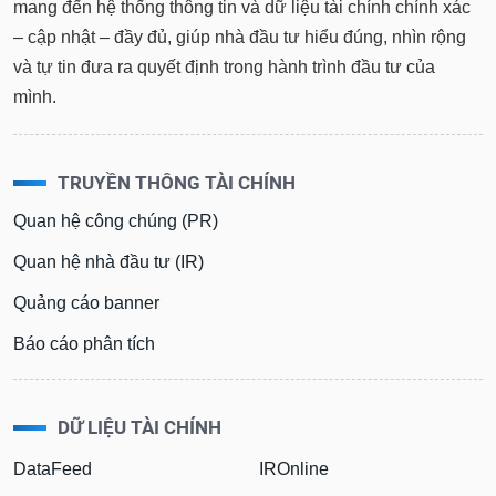
tài
mang đến hệ thống thông tin và dữ liệu tài chính chính xác
chính
– cập nhật – đầy đủ, giúp nhà đầu tư hiểu đúng, nhìn rộng
và tự tin đưa ra quyết định trong hành trình đầu tư của
mình.
TRUYỀN THÔNG TÀI CHÍNH
Quan hệ công chúng (PR)
Quan hệ nhà đầu tư (IR)
Quảng cáo banner
Báo cáo phân tích
DỮ LIỆU TÀI CHÍNH
DataFeed
IROnline