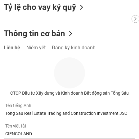
VỤ
Tỷ lệ cho vay ký quỹ
TRUYỀN
THÔNG
Thông tin cơ bản
TIỆN
Liên hệ
Niêm yết
Đăng ký kinh doanh
ÍCH
BẤT
ĐỘNG
CTCP Đầu tư Xây dựng và Kinh doanh Bất động sản Tổng Sáu
SẢN
Tên tiếng Anh
Mã
Tong Sau Real Estate Trading and Construction Investment JSC
chứng
khoán
Tên viết tắt
(-)
CIENCOLAND