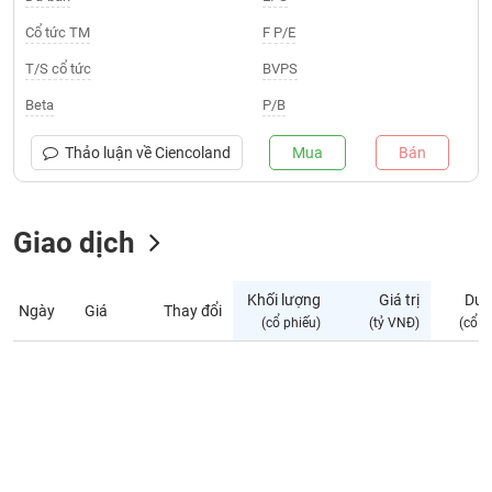
Giá
tích
Cổ tức TM
F P/E
Đặt
Biểu
lệnh
T/S cổ tức
BVPS
đồ
ĐÔNG
Nước
tài
DƯƠNG
Beta
P/B
ngoài
chính
Tự
Thảo luận về
Ciencoland
Mua
Bán
TÀI
doanh
CHÍNH
Ảnh
CÁ
hưởng
Giao dịch
NHÂN
chỉ
số
Khối lượng
Giá trị
Dư 
Ngày
Giá
Thay đổi
Biến
PHÂN
(cổ phiếu)
(tỷ VNĐ)
(cổ p
động
TÍCH
cổ
VIETSTOCKFINANCE
phiếu
Giao
dịch
VĨ
nội
MÔ
bộ