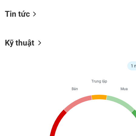
Tin tức
NGÀNH
Kỹ thuật
DOANH
NGHIỆP
1 
CỔ
Trung lập
PHIẾU
Bán
Mua
PHÁI
SINH
TRÁI