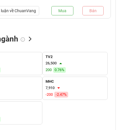
luận về
ChuanVang
Mua
Bán
ngành
NN bán
Tự doanh mua
Tự doanh bán
TV2
(tỷ VNĐ)
(tỷ VNĐ)
(tỷ VNĐ)
26,500
200
0.76%
MHC
7,910
-200
-2.47%