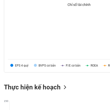
Chỉ số tài chính
TIÊU
DÙNG
KHÔNG
THIẾT
YẾU
EPS 4 quý
BVPS cơ bản
P/E cơ bản
ROEA
TIÊU
DÙNG
THIẾT
YẾU
Thực hiện kế hoạch
150
CHĂM