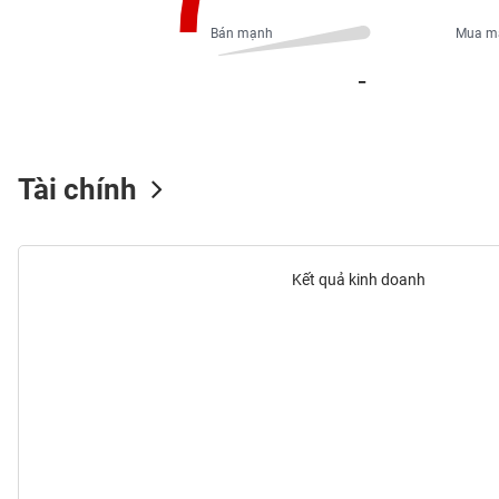
PHIẾU
Bán mạnh
Mua m
_
CÔNG
CỤ
ĐẦU
TƯ
Tài chính
XUẤT
DỮ
Kết quả kinh doanh
LIỆU
TIN
MỚI
Ngành
(-)