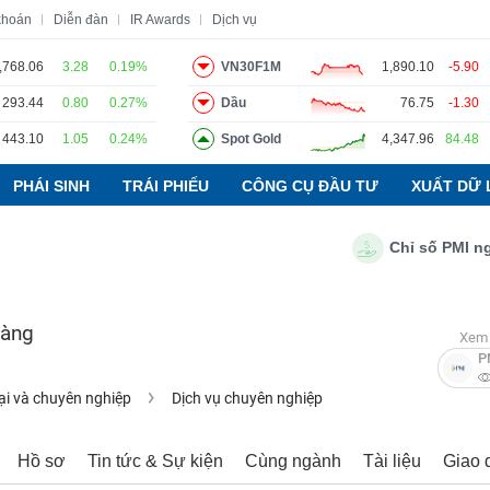
khoán
Diễn đàn
IR Awards
Dịch vụ
,768.06
3.28
0.19%
VN30F1M
1,890.10
-5.90
293.44
0.80
0.27%
Dầu
76.75
-1.30
o
Tin tức
Báo cáo phân tích
Thuật ngữ
Dịch vụ
443.10
1.05
0.24%
Spot Gold
4,347.96
84.48
PHÁI SINH
TRÁI PHIẾU
CÔNG CỤ ĐẦU TƯ
XUẤT DỮ 
Chỉ số PMI ngành 
Vàng
Xem 
P
ại và chuyên nghiệp
Dịch vụ chuyên nghiệp
Hồ sơ
Tin tức & Sự kiện
Cùng ngành
Tài liệu
Giao 