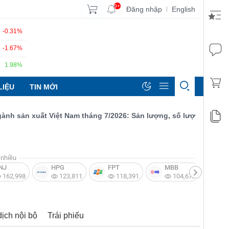
9+
Đăng nhập
English
|
-0.31%
-1.67%
1.98%
LIỆU
TIN MỚI
sản xuất Việt Nam tháng 7/2026: Sản lượng, số lượng đơn đặt hà
nhiều
NJ
HPG
FPT
MBB
V
162,998
123,811
118,391
104,672
dịch nội bộ
Trái phiếu