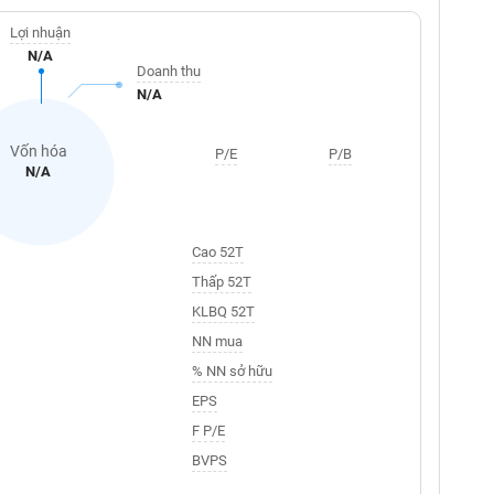
Lợi nhuận
N/A
Doanh thu
N/A
Vốn hóa
P/E
P/B
N/A
Cao 52T
Thấp 52T
KLBQ 52T
NN mua
% NN sở hữu
EPS
F P/E
BVPS