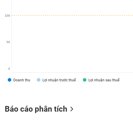
SÓC
SỨC
100
KHỎE
50
TÀI
CHÍNH
0
Doanh thu
Lợi nhuận trước thuế
Lợi nhuận sau thuế
CÔNG
NGHỆ
THÔNG
TIN
Báo cáo phân tích
DỊCH