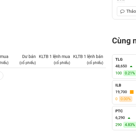
Thảo 
Cùng 
 mua
Dư bán
KLTB 1 lệnh mua
KLTB 1 lệnh bán
NN mua
TLG
phiếu)
(cổ phiếu)
(cổ phiếu)
(cổ phiếu)
(tỷ VNĐ)
48,650
100
0.21%
ILB
19,700
0
0.00%
PTC
6,290
290
4.83%