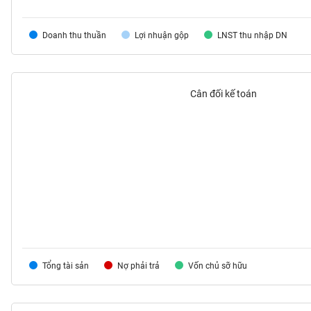
VS-
SECTOR
Doanh thu thuần
Lợi nhuận gộp
LNST thu nhập DN
Cân đối kế toán
NĂNG
LƯỢNG
NGUYÊN
VẬT
LIỆU
Tổng tài sản
Nợ phải trả
Vốn chủ sỡ hữu
CÔNG
NGHIỆP