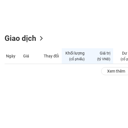
GIỚI
ĐÔNG
DƯƠNG
Giao dịch
TÀI
CHÍNH
Khối lượng
Giá trị
Dư
Ngày
Giá
Thay đổi
CÁ
(cổ phiếu)
(tỷ VNĐ)
(cổ 
NHÂN
Xem thêm
PHÂN
TÍCH
VIETSTOCKFINANCE
VĨ
MÔ