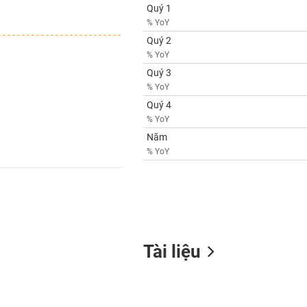
Quý 1
% YoY
Quý 2
% YoY
Quý 3
% YoY
Quý 4
% YoY
Năm
% YoY
Tài liệu