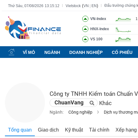
(
)
Đấu trường chứng 
Thứ Sáu, 07/08/2026
13:15:13
Vietstock
VN
|
EN
VN-Index
1
HNX-Index
Tất cả
Tính năng
Ngành
Mã chứng khoán
Lãnh đạ
VS 100
Tính
năng
VĨ MÔ
NGÀNH
DOANH NGHIỆP
CỔ PHIẾU
(-)
VIETSTOCK
Công ty TNHH Kiểm toán Chuẩn 
CHỨNG
ChuanVang
Khác
KHOÁN
Ngành:
Công nghiệp
Dịch vụ thương m
DOANH
Tổng quan
Giao dịch
Kỹ thuật
Tài chính
Xếp hạng
NGHIỆP