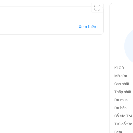
Xem thêm
KLGD
Mở cửa
Cao nhất
Thấp nhất
Dư mua
Dư bán
Cổ tức TM
T/S cổ tức
Beta