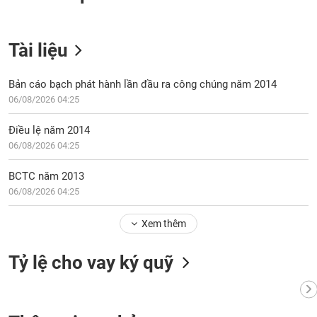
VỤ
TRUYỀN
THÔNG
Tài liệu
Bản cáo bạch phát hành lần đầu ra công chúng năm 2014
06/08/2026 04:25
TIỆN
ÍCH
Điều lệ năm 2014
06/08/2026 04:25
BCTC năm 2013
06/08/2026 04:25
BẤT
ĐỘNG
SẢN
Xem thêm
Mã
Tỷ lệ cho vay ký quỹ
chứng
khoán
(-)