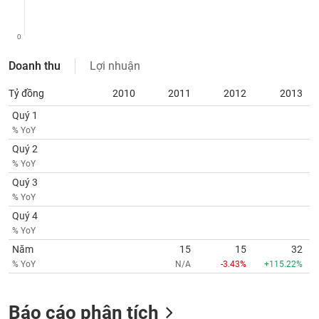
SÓC
SỨC
KHỎE
0
Doanh thu
Lợi nhuận
Tỷ đồng
2010
2011
2012
2013
TÀI
Quý 1
CHÍNH
% YoY
Quý 2
% YoY
Quý 3
CÔNG
% YoY
NGHỆ
Quý 4
THÔNG
% YoY
TIN
Năm
15
15
32
% YoY
N/A
-3.43%
+115.22%
Báo cáo phân tích
DỊCH