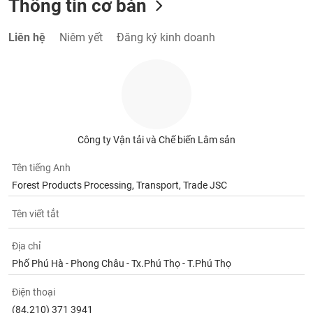
Thông tin cơ bản
Tất cả
Cổ phiếu
Chỉ số
Chứng chỉ quỹ
Chứng q
Liên hệ
Niêm yết
Đăng ký kinh doanh
Lãnh
đạo
(-)
Tất cả
Người nội bộ
Người liên quan
Cổ đông lớn
Tin
Công ty Vận tải và Chế biến Lâm sản
tức
(-)
Tên tiếng Anh
Forest Products Processing, Transport, Trade JSC
Bài
viết
Tên viết tắt
của
tác
giả
Địa chỉ
(-)
Phố Phú Hà - Phong Châu - Tx.Phú Thọ - T.Phú Thọ
Điện thoại
Báo
cáo
(84.210) 371 3941