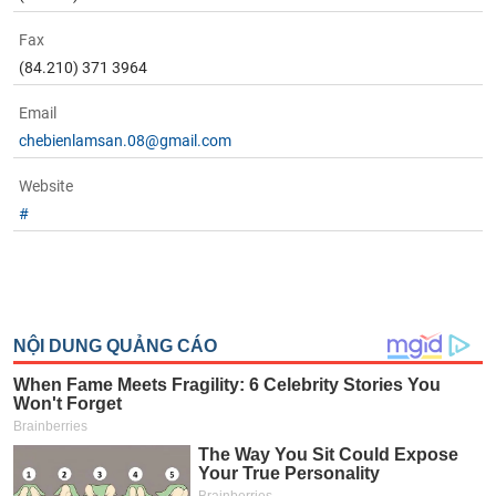
phân
tích
Fax
(-)
(84.210) 371 3964
Email
Thuật
ngữ
chebienlamsan.08@gmail.com
(-)
Website
#
Dịch
vụ
(-)
Đào
tạo
Sách
tài