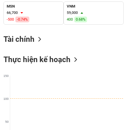
liệu
MSN
VNM
66,700
59,000
Tâm
-500
-0.74%
400
0.68%
lý
TIÊU
thị
DÙNG
trường
KHÔNG
Tài chính
THIẾT
YẾU
Thực hiện kế hoạch
150
TIÊU
DÙNG
THIẾT
YẾU
100
50
CHĂM