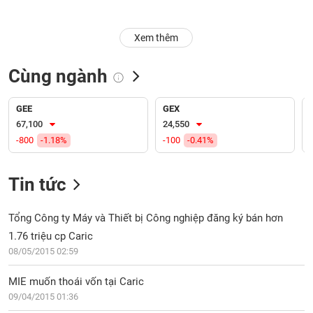
Trạng
Xem thêm
thái
NGÀNH
cổ
phiếu
Cùng ngành
Quy
DOANH
mô
GEE
GEX
NGHIỆP
thị
67,100
24,550
trường
-800
-1.18%
-100
-0.41%
Niêm
CỔ
yết
Tin tức
PHIẾU
Niêm
yết
Tổng Công ty Máy và Thiết bị Công nghiệp đăng ký bán hơn
mới
1.76 triệu cp Caric
PHÁI
Niêm
SINH
08/05/2015 02:59
yết
bổ
MIE muốn thoái vốn tại Caric
sung
09/04/2015 01:36
TRÁI