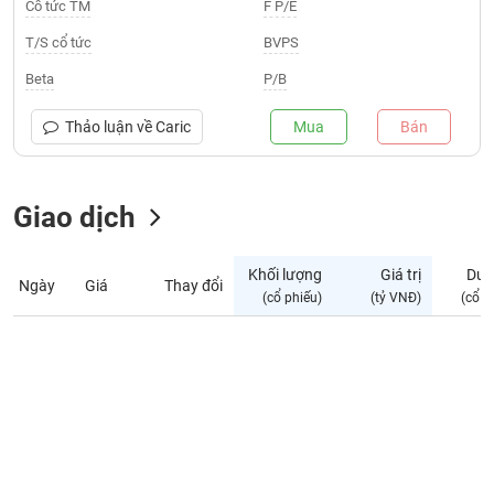
Giá
Cổ tức TM
F P/E
tích
Đặt
T/S cổ tức
BVPS
Biểu
lệnh
đồ
ĐÔNG
Beta
P/B
Nước
tài
DƯƠNG
ngoài
chính
Thảo luận về
Caric
Mua
Bán
Tự
TÀI
doanh
CHÍNH
Giao dịch
Ảnh
CÁ
hưởng
NHÂN
chỉ
Khối lượng
Giá trị
Dư 
số
Ngày
Giá
Thay đổi
(cổ phiếu)
(tỷ VNĐ)
(cổ p
Biến
PHÂN
động
TÍCH
cổ
VIETSTOCKFINANCE
phiếu
Giao
dịch
VĨ
nội
MÔ
bộ