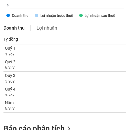
SÓC
0
SỨC
KHỎE
Doanh thu
Lợi nhuận trước thuế
Lợi nhuận sau thuế
Doanh thu
Lợi nhuận
Tỷ đồng
TÀI
Quý 1
CHÍNH
% YoY
Quý 2
% YoY
Quý 3
CÔNG
% YoY
NGHỆ
Quý 4
THÔNG
% YoY
TIN
Năm
% YoY
DỊCH
Báo cáo phân tích