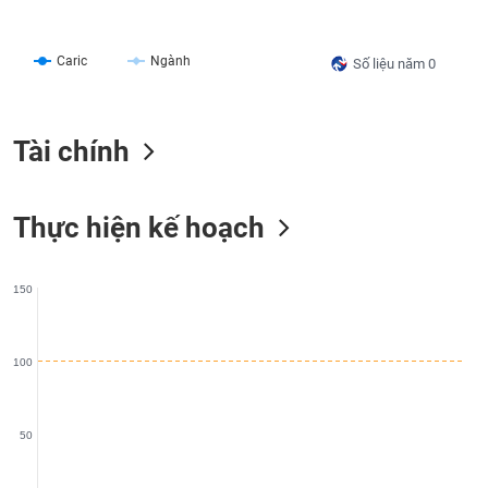
liệu
Tâm
Caric
Ngành
Số liệu năm 0
lý
TIÊU
thị
DÙNG
trường
KHÔNG
Tài chính
THIẾT
YẾU
Thực hiện kế hoạch
TIÊU
150
DÙNG
THIẾT
YẾU
100
50
CHĂM