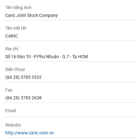
Tất cả
Cổ phiếu
Chỉ số
Chứng chỉ quỹ
Chứng q
Tên tiếng Anh
Caric Joint Stock Company
Lãnh
đạo
(-)
Tên viết tắt
CARIC
Tất cả
Người nội bộ
Người liên quan
Cổ đông lớn
Địa chỉ
Số 16 Đào Trí - P.Phú Nhuận - Q.7 - Tp.HCM
Tin
tức
(-)
Điện thoại
(84.28) 3785 3332
Bài
Fax
viết
của
(84.28) 3785 2638
tác
giả
Email
(-)
Website
Báo
http://www.caric.com.vn
cáo