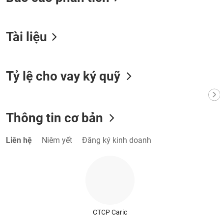
VỤ
TRUYỀN
THÔNG
Tài liệu
Tỷ lệ cho vay ký quỹ
TIỆN
ÍCH
Thông tin cơ bản
BẤT
Liên hệ
Niêm yết
Đăng ký kinh doanh
ĐỘNG
SẢN
Mã
chứng
khoán
(-)
CTCP Caric