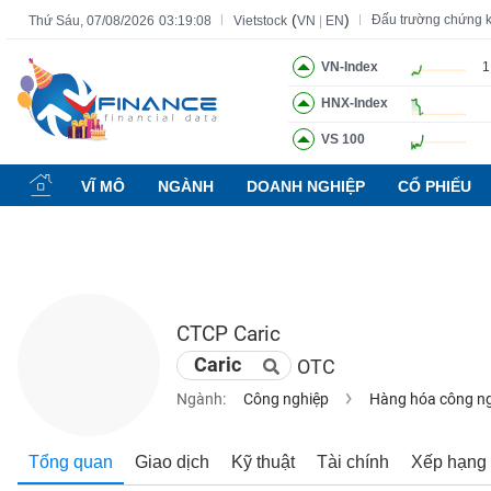
(
)
Đấu trường chứng 
Thứ Sáu, 07/08/2026
03:19:09
Vietstock
VN
|
EN
VN-Index
1
HNX-Index
Tất cả
Tính năng
Ngành
Mã chứng khoán
Lãnh đạ
VS 100
Tính
năng
VĨ MÔ
NGÀNH
DOANH NGHIỆP
CỔ PHIẾU
(-)
VIETSTOCK
CTCP Caric
CHỨNG
Caric
OTC
KHOÁN
Ngành:
Công nghiệp
Hàng hóa công n
DOANH
Tổng quan
Giao dịch
Kỹ thuật
Tài chính
Xếp hạng
NGHIỆP