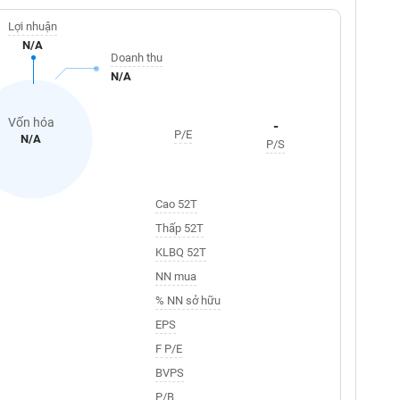
Lợi nhuận
N/A
Doanh thu
N/A
Vốn hóa
-
P/E
N/A
P/S
Cao 52T
Thấp 52T
KLBQ 52T
NN mua
% NN sở hữu
EPS
F P/E
BVPS
P/B