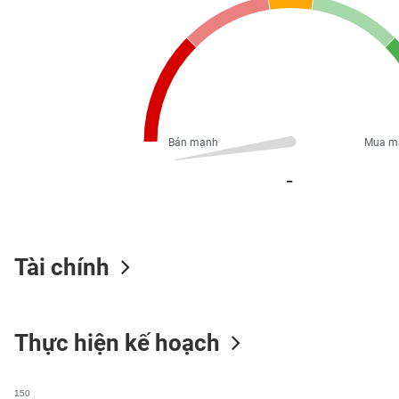
PHIẾU
CÔNG
CỤ
ĐẦU
TƯ
Bán mạnh
Mua m
_
XUẤT
DỮ
LIỆU
Tài chính
TIN
MỚI
Thực hiện kế hoạch
Ngành
(-)
150