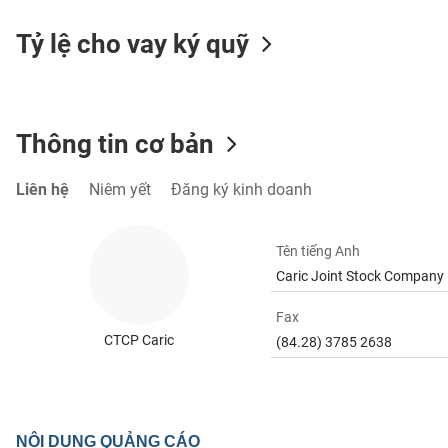
Tỷ lệ cho vay ký quỹ
TIÊU
DÙNG
KHÔNG
Thông tin cơ bản
THIẾT
YẾU
Liên hệ
Niêm yết
Đăng ký kinh doanh
Tên tiếng Anh
Caric Joint Stock Company
TIÊU
DÙNG
Fax
THIẾT
CTCP Caric
YẾU
(84.28) 3785 2638
CHĂM