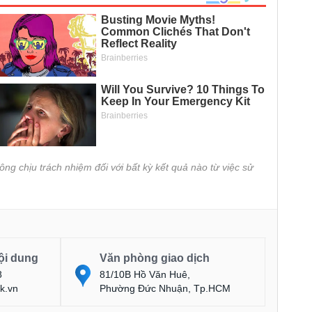
ông chịu trách nhiệm đối với bất kỳ kết quả nào từ việc sử
ội dung
Văn phòng giao dịch
8
81/10B Hồ Văn Huê,
k.vn
Phường Đức Nhuận, Tp.HCM