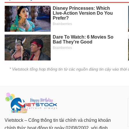
SÓC
SỨC
KHỎE
TÀI
CHÍNH
* Vietstock tổng hợp thông tin từ các nguồn đáng tin cậy vào thờ
CÔNG
NGHỆ
THÔNG
TIN
Vietstock – Cổng thông tin tài chính và chứng khoán
chính thức hoạt động từ ngày 02/08/2002, với định
DỊCH