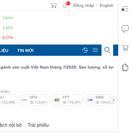
9+
Đăng nhập
English
|
0.60%
3.92%
-0.27%
LIỆU
TIN MỚI
h sản xuất Việt Nam tháng 7/2026: Sản lượng, số lượng đơn đặt h
nhiều
NJ
HPG
FPT
MBB
V
162,998
123,811
118,391
104,672
dịch nội bộ
Trái phiếu