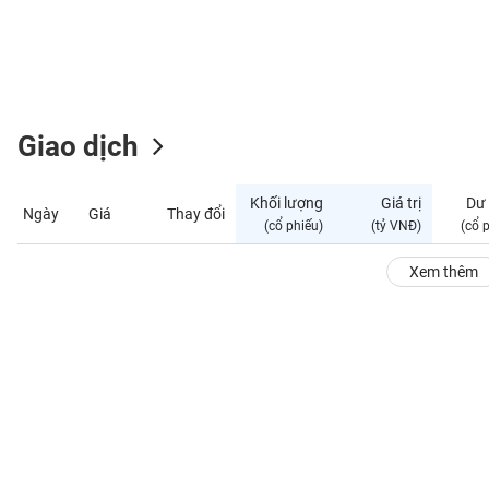
GIỚI
ĐÔNG
DƯƠNG
Giao dịch
TÀI
CHÍNH
Khối lượng
Giá trị
Dư
Ngày
Giá
Thay đổi
CÁ
(cổ phiếu)
(tỷ VNĐ)
(cổ 
NHÂN
Xem thêm
PHÂN
TÍCH
VIETSTOCKFINANCE
VĨ
MÔ