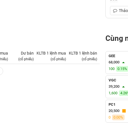
Thảo 
Cùng 
 mua
Dư bán
KLTB 1 lệnh mua
KLTB 1 lệnh bán
NN mua
GEE
phiếu)
(cổ phiếu)
(cổ phiếu)
(cổ phiếu)
(tỷ VNĐ)
68,000
100
0.15%
VGC
39,200
1,600
4.2
PC1
20,500
0
0.00%