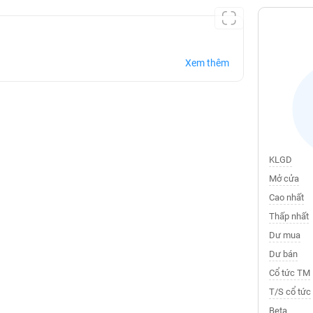
Xem thêm
KLGD
Mở cửa
Cao nhất
Thấp nhất
Dư mua
Dư bán
Cổ tức TM
T/S cổ tức
Beta