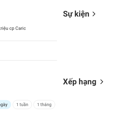
Sự kiện
riệu cp Caric
Xếp hạng
ngày
1 tuần
1 tháng