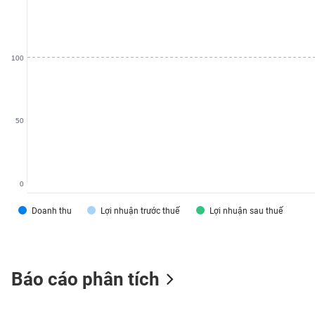
VS-
SECTOR
100
NĂNG
50
LƯỢNG
0
NGUYÊN
VẬT
Doanh thu
Lợi nhuận trước thuế
Lợi nhuận sau thuế
LIỆU
Báo cáo phân tích
CÔNG
NGHIỆP