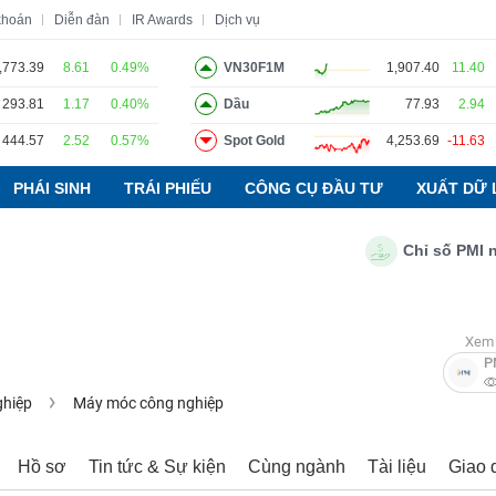
khoán
Diễn đàn
IR Awards
Dịch vụ
,773.39
8.61
0.49%
VN30F1M
1,907.40
11.40
293.81
1.17
0.40%
Dầu
77.93
2.94
o
Tin tức
Báo cáo phân tích
Thuật ngữ
Dịch vụ
444.57
2.52
0.57%
Spot Gold
4,253.69
-11.63
PHÁI SINH
TRÁI PHIẾU
CÔNG CỤ ĐẦU TƯ
XUẤT DỮ 
Chỉ số PMI ngàn
Xem 
P
ghiệp
Máy móc công nghiệp
Hồ sơ
Tin tức & Sự kiện
Cùng ngành
Tài liệu
Giao 