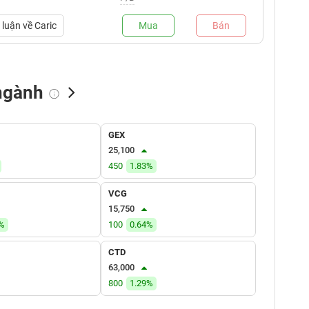
luận về
Caric
Mua
Bán
ngành
NN bán
Tự doanh mua
Tự doanh bán
GEX
(tỷ VNĐ)
(tỷ VNĐ)
(tỷ VNĐ)
25,100
450
1.83%
VCG
15,750
6%
100
0.64%
CTD
63,000
800
1.29%