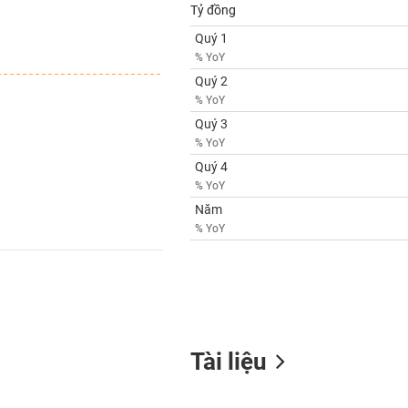
Tỷ đồng
Quý 1
% YoY
Quý 2
% YoY
Quý 3
% YoY
Quý 4
% YoY
Năm
% YoY
Tài liệu