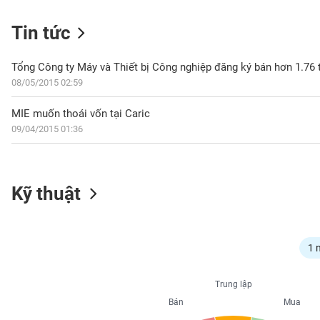
Tin tức
NGÀNH
Tổng Công ty Máy và Thiết bị Công nghiệp đăng ký bán hơn 1.76 t
08/05/2015 02:59
MIE muốn thoái vốn tại Caric
DOANH
09/04/2015 01:36
NGHIỆP
CỔ
Kỹ thuật
PHIẾU
PHÁI
1 
SINH
Trung lập
Bán
Mua
TRÁI