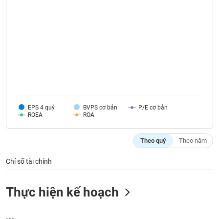
VỤ
TRUYỀN
THÔNG
TIỆN
ÍCH
EPS 4 quý
BVPS cơ bản
P/E cơ bản
ROEA
ROA
BẤT
Theo quý
Theo năm
ĐỘNG
SẢN
Chỉ số tài chính
Mã
chứng
Thực hiện kế hoạch
khoán
(-)