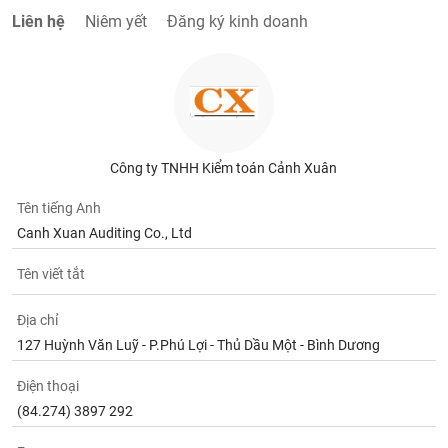
chính
Liên hệ
Niêm yết
Đăng ký kinh doanh
Công
cụ
đầu
tư
Công ty TNHH Kiểm toán Cảnh Xuân
Tên tiếng Anh
Canh Xuan Auditing Co., Ltd
Truyền
Tên viết tắt
thông
tài
chính
Địa chỉ
127 Huỳnh Văn Luỹ - P.Phú Lợi - Thủ Dầu Một - Bình Dương
Điện thoại
Dữ
(84.274) 3897 292
liệu