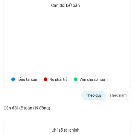
SÓC
Cân đối kế toán
SỨC
KHỎE
TÀI
CHÍNH
Tổng tài sản
Nợ phải trả
Vốn chủ sỡ hữu
CÔNG
NGHỆ
THÔNG
Theo quý
Theo năm
TIN
Cân đối kế toán (tỷ đồng)
DỊCH
Chỉ số tài chính