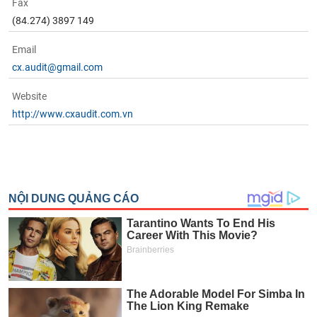
tài
Fax
chính
(84.274) 3897 149
Email
cx.audit@gmail.com
Website
http://www.cxaudit.com.vn