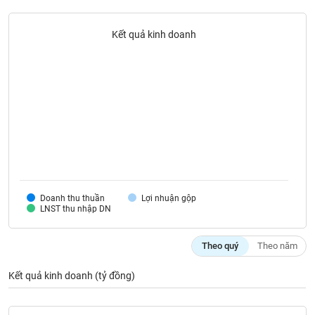
liệu
Kết quả kinh doanh
Tâm
lý
TIÊU
thị
DÙNG
trường
KHÔNG
THIẾT
YẾU
TIÊU
Doanh thu thuần
Lợi nhuận gộp
DÙNG
LNST thu nhập DN
THIẾT
YẾU
Theo quý
Theo năm
Kết quả kinh doanh (tỷ đồng)
CHĂM