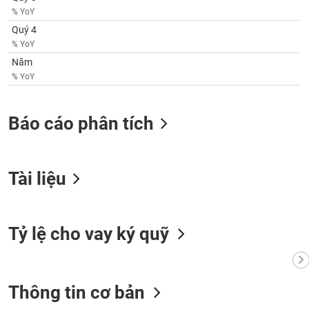
phân
% YoY
tích
(-)
Quý 4
% YoY
Năm
Thuật
% YoY
ngữ
(-)
Báo cáo phân tích
Dịch
vụ
(-)
Tài liệu
Đào
tạo
Tỷ lệ cho vay ký quỹ
Sách
Thông tin cơ bản
tài