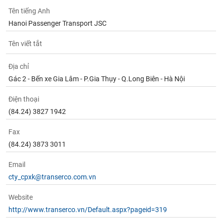
chính
Tên tiếng Anh
Hanoi Passenger Transport JSC
Tên viết tắt
Công
cụ
Địa chỉ
đầu
tư
Gác 2 - Bến xe Gia Lâm - P.Gia Thụy - Q.Long Biên - Hà Nội
Điện thoại
(84.24) 3827 1942
Truyền
Fax
thông
(84.24) 3873 3011
tài
chính
Email
cty_cpxk@transerco.com.vn
Website
Dữ
http://www.transerco.vn/Default.aspx?pageid=319
liệu