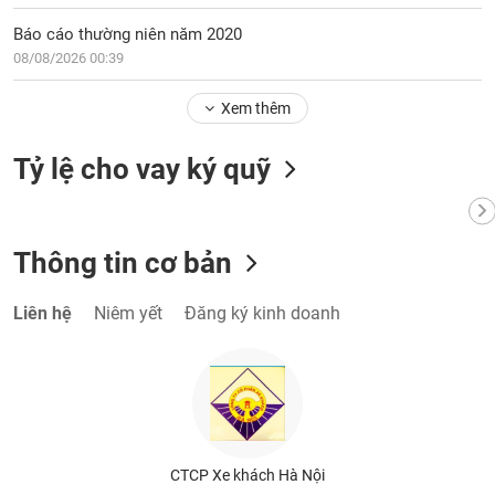
phân
tích
Báo cáo thường niên năm 2020
(-)
08/08/2026 00:39
Xem thêm
Thuật
ngữ
(-)
Tỷ lệ cho vay ký quỹ
Dịch
vụ
(-)
Thông tin cơ bản
Liên hệ
Niêm yết
Đăng ký kinh doanh
Đào
tạo
Sách
CTCP Xe khách Hà Nội
tài