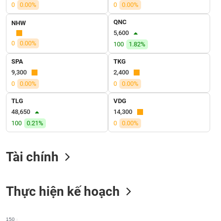
SÓC
0
0.00%
0
0.00%
SỨC
QNC
NHW
KHỎE
5,600
0
0.00%
100
1.82%
SPA
TKG
9,300
2,400
TÀI
CHÍNH
0
0.00%
0
0.00%
TLG
VDG
48,650
14,300
100
0.21%
0
0.00%
CÔNG
NGHỆ
Tài chính
THÔNG
TIN
Thực hiện kế hoạch
DỊCH
150