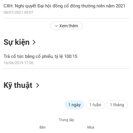
PHIẾU
Hủy
CXH: Nghị quyết Đại hội đồng cổ đông thường niên năm 2021
niêm
08/07/2021 09:07
yết
Theo
Xem thêm
CÔNG
dõi
CỤ
đặc
ĐẦU
Sự kiện
biệt
TƯ
Không
Trả cổ tức bằng cổ phiếu, tỷ lệ 100:15
được
16/06/2019 17:00
ký
XUẤT
quỹ
DỮ
LIỆU
Danh
Kỹ thuật
mục
ETF
TIN
Cổ
1 ngày
1 tuần
1 tháng
MỚI
phiếu
chi
Ngành
Trung lập
tiết
(-)
Bán
Mua