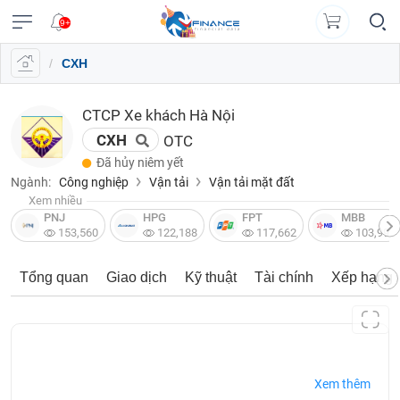
9+
/
CXH
VĨ
NGÀNH
DOANH
CỔ
PHÁI
TRÁI
CÔNG
XUẤT
TIN
©
Chăm
Vietstock
MÔ
NGHIỆP
PHIẾU
SINH
PHIẾU
CỤ
DỮ
MỚI
Bản
sóc
Tất cả
Tính năng
Ngành
Mã chứng khoán
Lãnh đạ
ĐẦU
LIỆU
Dữ
(
quyền
khách
CTCP Xe khách Hà Nội
Đăng
TƯ
Dữ
liệu
Doanh
Thị
Hợp
Tổng
Tin
thuộc
hàng
VN
Tính
nhập
CXH
OTC
liệu
ngành
nghiệp
trường
đồng
quan
Tổng
tức
về
năng
|
Vietstock
A-
cổ
tương
Danh
hợp
Đã hủy niêm yết
(-)
0908
Báo
Ngành
Tổ
EN
Công
Z
phiếu
lai
mục
doanh
Ngành:
Công nghiệp
Vận tải
Vận tải mặt đất
16
cáo
chi
chức
bố
)
VIETSTOCK
theo
nghiệp
Xem nhiều
98
phân
tiết
Hồ
phát
Bản
VN30
thông
dõi
PNJ
HPG
FPT
MBB
98
tích
sơ
hành
Báo
đồ
tin
153,560
122,188
117,662
103,997
Đấu
VN100
lãnh
Bản
cáo
thị
trường
Thuật
Trái
data@vietstock.vn
đạo
đồ
tài
HOSE
trường
Trái
chứng
CHỨNG
ngữ
phiếu
Tổng quan
Giao dịch
Kỹ thuật
Tài chính
Xếp hạng
thị
chính
phiếu
KHOÁN
khoán
Lịch
A-
HNX
Tổng
trường
Tin
chính
sự
Z
Báo
hợp
tức
UPCoM
phủ
kiện
Sức
cáo
thị
Trái
mạnh
tài
Hợp
trường
DOANH
Thống
Diễn
Cập
phiếu
giá
chính
đồng
NGHIỆP
kê
đàn
nhật
chi
Thanh
Xem thêm
RRG
ngành
tương
giao
lãi
tiết