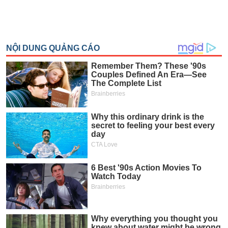
tài
chính