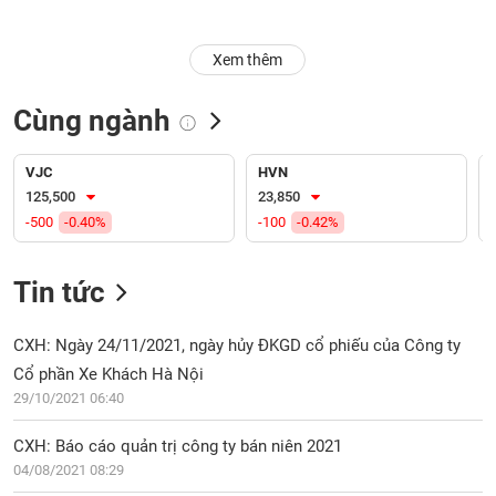
Trạng
Xem thêm
thái
NGÀNH
cổ
phiếu
Cùng ngành
Quy
DOANH
mô
VJC
HVN
NGHIỆP
thị
125,500
23,850
trường
-500
-0.40%
-100
-0.42%
Niêm
CỔ
yết
Tin tức
PHIẾU
Niêm
yết
CXH: Ngày 24/11/2021, ngày hủy ĐKGD cổ phiếu của Công ty
mới
Cổ phần Xe Khách Hà Nội
PHÁI
Niêm
SINH
29/10/2021 06:40
yết
bổ
CXH: Báo cáo quản trị công ty bán niên 2021
sung
04/08/2021 08:29
TRÁI