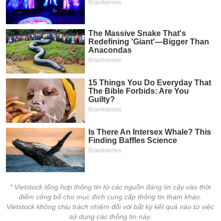
chính
Công
cụ
đầu
tư
Truyền
thông
tài
chính
* Vietstock tổng hợp thông tin từ các nguồn đáng tin cậy vào thời
điểm công bố cho mục đích cung cấp thông tin tham khảo.
Dữ
Vietstock không chịu trách nhiệm đối với bất kỳ kết quả nào từ việc
liệu
sử dụng các thông tin này.