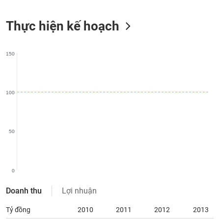
liệu
Thực hiện kế hoạch
Tâm
lý
TIÊU
thị
DÙNG
150
trường
KHÔNG
THIẾT
YẾU
100
TIÊU
50
DÙNG
THIẾT
YẾU
0
Doanh thu
Lợi nhuận
Tỷ đồng
2010
2011
2012
2013
CHĂM