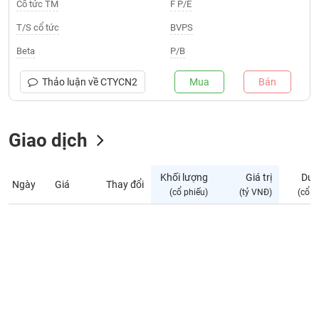
Giá
Cổ tức TM
F P/E
tích
Đặt
T/S cổ tức
BVPS
Biểu
lệnh
đồ
ĐÔNG
Beta
P/B
Nước
tài
DƯƠNG
ngoài
chính
Thảo luận về
CTYCN2
Mua
Bán
Tự
TÀI
doanh
CHÍNH
Giao dịch
Ảnh
CÁ
hưởng
NHÂN
chỉ
Khối lượng
Giá trị
Dư 
số
Ngày
Giá
Thay đổi
(cổ phiếu)
(tỷ VNĐ)
(cổ p
Biến
PHÂN
động
TÍCH
cổ
VIETSTOCKFINANCE
phiếu
Giao
dịch
VĨ
nội
MÔ
bộ