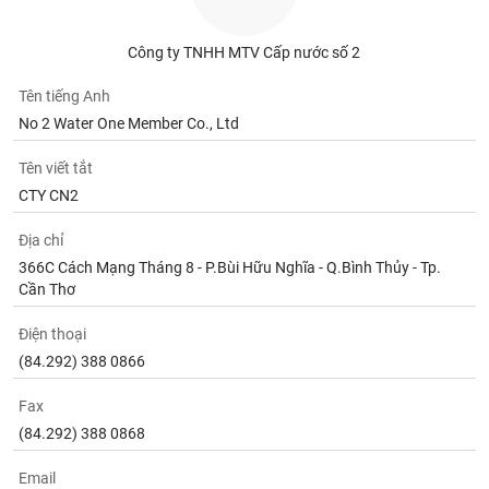
Tất cả
Cổ phiếu
Chỉ số
Chứng chỉ quỹ
Chứng q
Công ty TNHH MTV Cấp nước số 2
Lãnh
đạo
Tên tiếng Anh
(-)
No 2 Water One Member Co., Ltd
Tất cả
Người nội bộ
Người liên quan
Cổ đông lớn
Tên viết tắt
CTY CN2
Tin
tức
(-)
Địa chỉ
366C Cách Mạng Tháng 8 - P.Bùi Hữu Nghĩa - Q.Bình Thủy - Tp.
Cần Thơ
Bài
viết
Điện thoại
của
tác
(84.292) 388 0866
giả
(-)
Fax
(84.292) 388 0868
Báo
Email
cáo