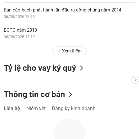
VỤ
TRUYỀN
Bản cáo bạch phát hành lần đầu ra công chúng năm 2014
THÔNG
06/08/2026 13:13
BCTC năm 2013
06/08/2026 13:13
TIỆN
Xem thêm
ÍCH
Tỷ lệ cho vay ký quỹ
BẤT
ĐỘNG
Thông tin cơ bản
SẢN
Liên hệ
Niêm yết
Đăng ký kinh doanh
Mã
chứng
khoán
(-)