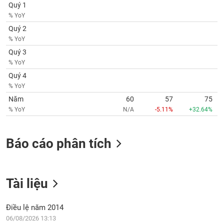
SÓC
Quý 1
SỨC
% YoY
KHỎE
Quý 2
% YoY
Quý 3
% YoY
TÀI
Quý 4
CHÍNH
% YoY
Năm
60
57
75
% YoY
N/A
-5.11%
+32.64%
CÔNG
Báo cáo phân tích
NGHỆ
THÔNG
TIN
Tài liệu
Điều lệ năm 2014
DỊCH
06/08/2026 13:13