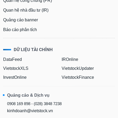
Quan hệ công chúng (PR)
Quan hệ nhà đầu tư (IR)
Quảng cáo banner
Báo cáo phân tích
DỮ LIỆU TÀI CHÍNH
DataFeed
IROnline
VietstockXLS
VietstockUpdater
InvestOnline
VietstockFinance
Quảng cáo & Dịch vụ
0908 169 898 - (028) 3848 7238
kinhdoanh@vietstock.vn