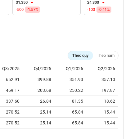
31,350
24,300
-500
-1.57%
-100
-0.41%
Theo quý
Theo năm
Q3/2025
Q4/2025
Q1/2026
Q2/2026
652.91
399.88
351.93
357.10
469.17
203.68
250.22
197.87
337.60
26.84
81.35
18.62
270.52
25.14
65.84
15.44
270.52
25.14
65.84
15.44