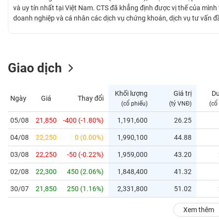
GIỚI
và uy tín nhất tại Việt Nam. CTS đã khẳng định được vị thế của mìn
doanh nghiệp và cá nhân các dịch vụ chứng khoán, dịch vụ tư vấn đầ
nghiệp và toàn diện. Bên cạnh đó, Công ty cũng được biết đến là một 
ĐÔNG
động xúc tiến đầu tư nhằm cung cấp giải pháp tài chính toàn diện c
DƯƠNG
Giao dịch
TÀI
CHÍNH
Khối lượng
Giá trị
D
Ngày
Giá
Thay đổi
CÁ
(cổ phiếu)
(tỷ VNĐ)
(cổ
NHÂN
05/08
21,850
-400 (-1.80%)
1,191,600
26.25
04/08
22,250
0 (0.00%)
1,990,100
44.88
PHÂN
TÍCH
03/08
22,250
-50 (-0.22%)
1,959,000
43.20
VIETSTOCKFINANCE
02/08
22,300
450 (2.06%)
1,848,400
41.32
30/07
21,850
250 (1.16%)
2,331,800
51.02
VĨ
Xem thêm
MÔ