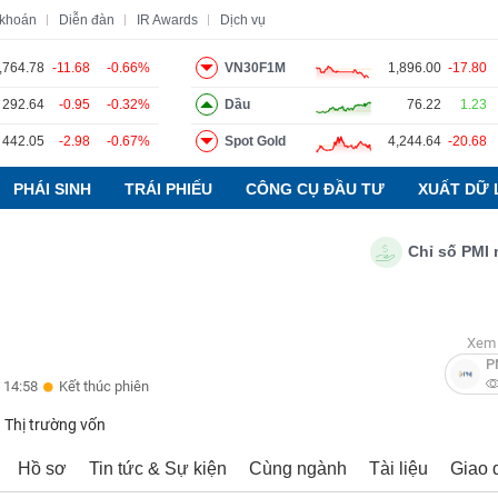
 khoán
Diễn đàn
IR Awards
Dịch vụ
,764.78
-11.68
-0.66%
VN30F1M
1,896.00
-17.80
292.64
-0.95
-0.32%
Dầu
76.22
1.23
o
Tin tức
Báo cáo phân tích
Thuật ngữ
Dịch vụ
442.05
-2.98
-0.67%
Spot Gold
4,244.64
-20.68
PHÁI SINH
TRÁI PHIẾU
CÔNG CỤ ĐẦU TƯ
XUẤT DỮ 
Chỉ số PMI ngành
Xem 
P
 14:58
Kết thúc phiên
Thị trường vốn
Hồ sơ
Tin tức & Sự kiện
Cùng ngành
Tài liệu
Giao 