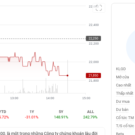
22,600
22,400
22,250
22,200
22,000
KLGD
21,850
Mở cửa
21,800
Cao nhất
Thấp nhất
13:00
14:00
15:00
Dư mua
Dư bán
YTD
1Y
5Y
ALL
5.72%
-31.01%
148.91%
242.79%
Cổ tức TM
T/S cổ tức
0, là một trong những Công ty chứng khoán lâu đời
Beta