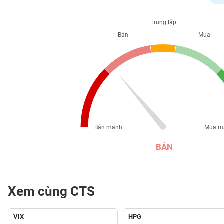
PHIẾU
Trung lập
Bán
Mua
CÔNG
CỤ
ĐẦU
TƯ
XUẤT
DỮ
Bán mạnh
Mua m
LIỆU
BÁN
TIN
MỚI
Xem cùng CTS
Ngành
(-)
VIX
HPG