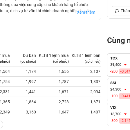
h thông qua việc cung cấp cho khách hàng tổ chức,
u tư, dịch vụ tư vấn tài chính doanh nghiệp chuyên
Thảo 
Xem thêm
đơn vị kết nối có cơ hội hợp tác, tham gia vào các hoạt
ho doanh nghiệp.
Cùng 
ư mua
Dư bán
KLTB 1 lệnh mua
KLTB 1 lệnh bán
NN mua
TCX
 phiếu)
(cổ phiếu)
(cổ phiếu)
(cổ phiếu)
(tỷ VNĐ)
39,400
1,564
1,174
1,656
2,107
-200
0.37
-0.51
1,754
1,997
1,787
1,837
0.40
SSI
24,300
2,331
1,441
1,671
2,094
3.62
-100
-0.41
1,365
1,864
2,728
1,671
1.28
VIX
2,349
3,160
1,647
1,407
4.90
13,700
-300
-2.14