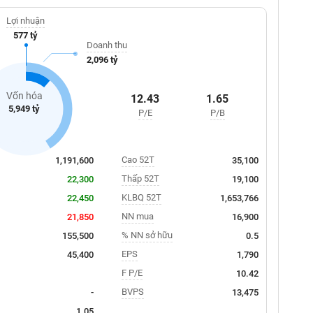
Lợi nhuận
577 tỷ
Doanh thu
2,096 tỷ
Vốn hóa
12.43
1.65
5,949 tỷ
P/E
P/B
Cao 52T
1,191,600
35,100
Thấp 52T
22,300
19,100
KLBQ 52T
22,450
1,653,766
NN mua
21,850
16,900
% NN sở hữu
155,500
0.5
EPS
45,400
1,790
F P/E
10.42
BVPS
-
13,475
1.05