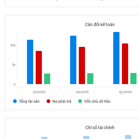
Cân đối kế toán
TIÊU
DÙNG
KHÔNG
10k
THIẾT
YẾU
5k
0
TIÊU
DÙNG
Q3/2025
Q4/2025
Q1/2026
THIẾT
Tổng tài sản
Nợ phải trả
Vốn chủ sỡ hữu
YẾU
Chỉ số tài chính
CHĂM