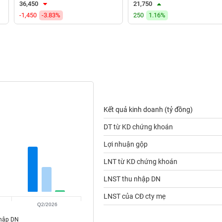
36,450
21,750
-1,450
-3.83%
250
1.16%
Kết quả kinh doanh (tỷ đồng)
DT từ KD chứng khoán
Lợi nhuận gộp
LNT từ KD chứng khoán
LNST thu nhập DN
LNST của CĐ cty mẹ
Q2/2026
nhập DN