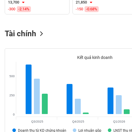
13,700
21,850
VS-
-300
-2.14%
-150
-0.68%
SECTOR
Tài chính
NĂNG
LƯỢNG
Kết quả kinh doanh
500
NGUYÊN
VẬT
LIỆU
250
0
Q3/2025
Q4/2025
Q1/2026
CÔNG
NGHIỆP
Doanh thu từ KD chứng khoán
Lợi nhuận gộp
LNST thu 