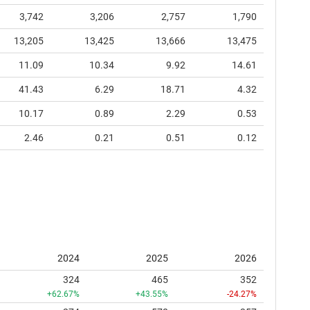
3,742
3,206
2,757
1,790
13,205
13,425
13,666
13,475
11.09
10.34
9.92
14.61
41.43
6.29
18.71
4.32
10.17
0.89
2.29
0.53
2.46
0.21
0.51
0.12
2024
2025
2026
324
465
352
+62.67%
+43.55%
-24.27%