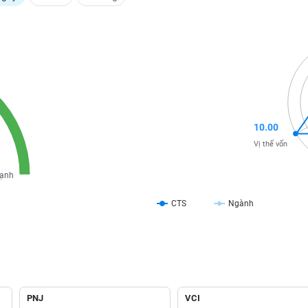
10.00
Vị thế vốn
ạnh
CTS
Ngành
PNJ
VCI