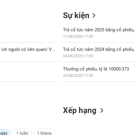
Sự kiện
Trả cổ tức năm 2025 bằng cổ phiếu, 
11/06/2026 17:00
CTS: VBSE: CBTT Nghị quyết Hội đồng quản trị về việc Giao dịch với người có liên quan/ VBSE: Discloses the Resolution of the Board of Directors regarding Transaction with related persons
Trả cổ tức năm 2024 bằng cổ phiếu, 
04/06/2025 17:00
Thưởng cổ phiếu, tỷ lệ 10000:373
23/08/2022 17:00
Xếp hạng
ngày
1 tuần
1 tháng