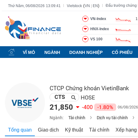
(
)
Đấu trường chứng
Thứ Năm, 06/08/2026
13:09:42
Vietstock
VN
|
EN
VN-Index
1
HNX-Index
Tất cả
Tính năng
Ngành
Mã chứng khoán
Lãnh đạ
VS 100
Tính
năng
VĨ MÔ
NGÀNH
DOANH NGHIỆP
CỔ PHIẾU
(-)
VIETSTOCK
CTCP Chứng khoán VietinBank
CTS
CHỨNG
HOSE
KHOÁN
21,850
-400
-1.80%
06/08/2026
Ngành:
Tài chính
Dịch vụ tài chính
DOANH
Tổng quan
Giao dịch
Kỹ thuật
Tài chính
Xếp hạng
NGHIỆP