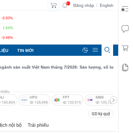
9+
Đăng nhập
English
|
-0.93%
1.64%
-0.48%
LIỆU
TIN MỚI
 sản xuất Việt Nam tháng 7/2026: Sản lượng, số lượng đơn đặt h
nhiều
NJ
HPG
FPT
MBB
V
160,804
128,898
120,915
105,721
GD ký quỹ
dịch nội bộ
Trái phiếu