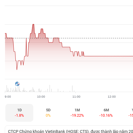
BẤT
ĐỘNG
SẢN
TÀI
CHÍNH
HÀNG
HÓA
9:00
10:00
11:00
12:00
KINH
TẾ
1D
5D
1M
6M
-1.8%
0%
-19.22%
-10.16%
-1
THẾ
CTCP Chứng khoán VietinBank (HOSE: CTS), được thành lập năm 200