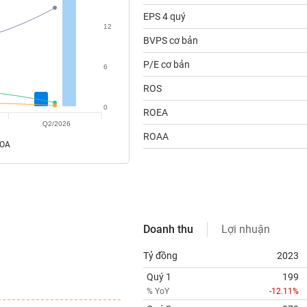
EPS 4 quý
12
BVPS cơ bản
P/E cơ bản
6
ROS
0
ROEA
Q2/2026
ROAA
ROA
Doanh thu
Lợi nhuận
Tỷ đồng
2023
Quý 1
199
% YoY
-12.11%