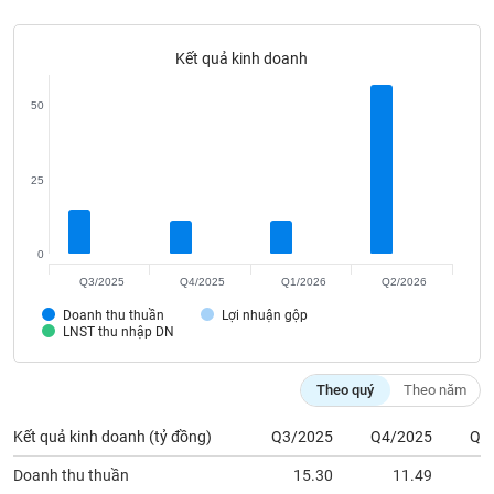
Tất cả
Cổ phiếu
Chỉ số
Chứng chỉ quỹ
Chứng q
Kết quả kinh doanh
Lãnh
đạo
(-)
50
Tất cả
Người nội bộ
Người liên quan
Cổ đông lớn
25
Tin
tức
(-)
0
Q3/2025
Q4/2025
Q1/2026
Q2/2026
Bài
Doanh thu thuần
Lợi nhuận gộp
viết
LNST thu nhập DN
của
tác
giả
Theo quý
Theo năm
(-)
Kết quả kinh doanh (tỷ đồng)
Q3/2025
Q4/2025
Q1
Báo
Doanh thu thuần
15.30
11.49
cáo