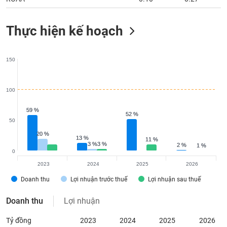
Thực hiện kế hoạch
150
100
59 %
59 %
52 %
52 %
50
20 %
20 %
13 %
13 %
11 %
11 %
3 %
3 %
3 %
3 %
2 %
2 %
1 %
1 %
0
2023
2024
2025
2026
Doanh thu
Lợi nhuận trước thuế
Lợi nhuận sau thuế
Doanh thu
Lợi nhuận
Tỷ đồng
2023
2024
2025
2026