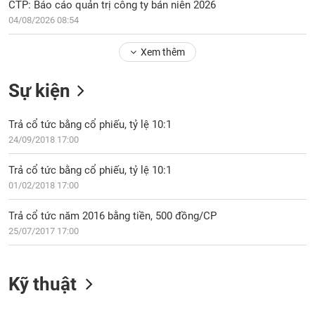
Tổng
CTP: Báo cáo quản trị công ty bán niên 2026
VS-
quan
SECTOR
04/08/2026 08:54
Giao
Xem thêm
dịch
Tài
Sự kiện
chính
NĂNG
Phân
LƯỢNG
Trả cổ tức bằng cổ phiếu, tỷ lệ 10:1
tích
24/09/2018 17:00
kỹ
thuật
Trả cổ tức bằng cổ phiếu, tỷ lệ 10:1
Hồ
01/02/2018 17:00
NGUYÊN
sơ
VẬT
doanh
Trả cổ tức năm 2016 bằng tiền, 500 đồng/CP
LIỆU
nghiệp
25/07/2017 17:00
Tin
tức
sự
Kỹ thuật
CÔNG
kiện
NGHIỆP
Tài