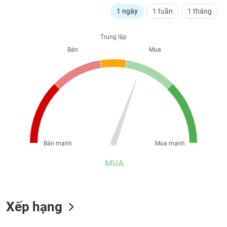
liệu
1 ngày
1 tuần
1 tháng
Tâm
Trung lập
lý
TIÊU
thị
Bán
Mua
DÙNG
trường
KHÔNG
THIẾT
YẾU
TIÊU
Bán mạnh
Mua mạnh
DÙNG
THIẾT
MUA
YẾU
Xếp hạng
CHĂM