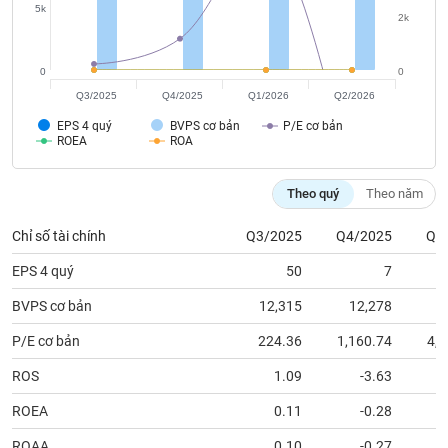
tài
5k
2k
chính
0
0
Q3/2025
Q4/2025
Q1/2026
Q2/2026
EPS 4 quý
BVPS cơ bản
P/E cơ bản
ROEA
ROA
Theo quý
Theo năm
Chỉ số tài chính
Q3/2025
Q4/2025
Q1
EPS 4 quý
50
7
BVPS cơ bản
12,315
12,278
1
P/E cơ bản
224.36
1,160.74
4,8
ROS
1.09
-3.63
ROEA
0.11
-0.28
ROAA
0.10
-0.27