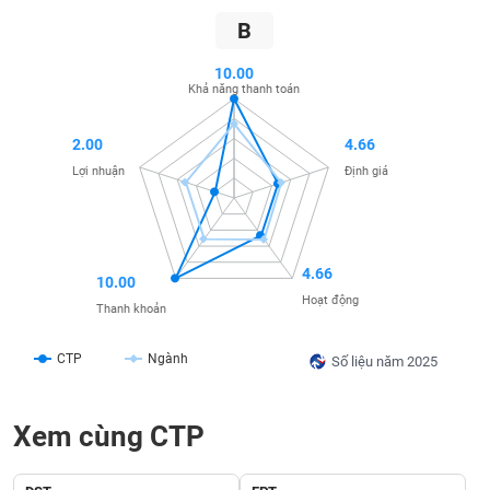
SÓC
B
SỨC
KHỎE
10.00
Khả năng thanh toán
2.00
4.66
TÀI
Lợi nhuận
Định giá
CHÍNH
4.66
10.00
CÔNG
Hoạt động
Thanh khoản
NGHỆ
THÔNG
CTP
Ngành
Số liệu năm 2025
TIN
Xem cùng CTP
DỊCH