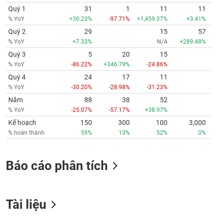
Quý 1
31
1
11
11
% YoY
+30.23%
-97.71%
+1,459.37%
+3.41%
Quý 2
29
15
57
% YoY
+7.33%
N/A
+289.48%
Quý 3
5
20
15
% YoY
-86.22%
+346.79%
-24.86%
Quý 4
24
17
11
% YoY
-30.20%
-28.98%
-31.23%
Năm
88
38
52
% YoY
-25.07%
-57.17%
+38.97%
Kế hoạch
150
300
100
3,000
% hoàn thành
59%
13%
52%
0%
Báo cáo phân tích
Tài liệu