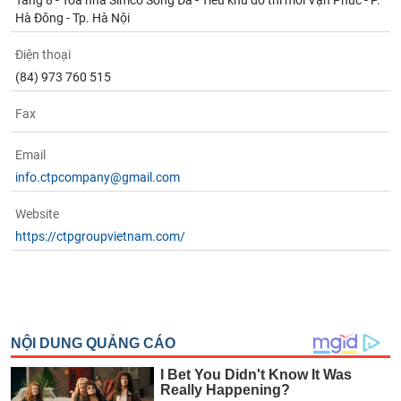
Tầng 8 - Tòa nhà Simco Sông Đà - Tiểu khu đô thi mới Vạn Phúc - P.
Hà Đông - Tp. Hà Nội
Điện thoại
(84) 973 760 515
Fax
Email
info.ctpcompany@gmail.com
Website
https://ctpgroupvietnam.com/