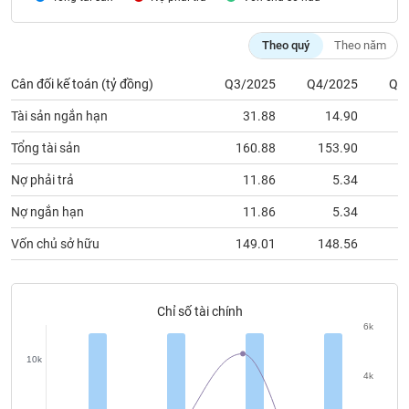
chính
Theo quý
Theo năm
Cân đối kế toán (tỷ đồng)
Q3/2025
Q4/2025
Q1
Công
cụ
Tài sản ngắn hạn
31.88
14.90
đầu
tư
Tổng tài sản
160.88
153.90
1
Nợ phải trả
11.86
5.34
Nợ ngắn hạn
11.86
5.34
Truyền
Vốn chủ sở hữu
149.01
148.56
1
thông
tài
chính
Chỉ số tài chính
6k
10k
Dữ
4k
liệu