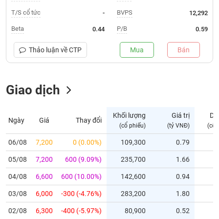
T/S cổ tức
BVPS
-
12,292
Trạng
thái
Beta
P/B
0.44
0.59
NGÀNH
cổ
phiếu
Thảo luận về
CTP
Mua
Bán
Quy
DOANH
mô
NGHIỆP
Giao dịch
thị
trường
Niêm
Khối lượng
Giá trị
Dư
Ngày
Giá
Thay đổi
CỔ
yết
(cổ phiếu)
(tỷ VNĐ)
(cổ 
PHIẾU
Niêm
06/08
7,200
0 (0.00%)
109,300
0.79
yết
mới
05/08
7,200
600 (9.09%)
235,700
1.66
PHÁI
Niêm
SINH
04/08
6,600
600 (10.00%)
142,600
0.94
yết
03/08
6,000
-300 (-4.76%)
283,200
1.80
bổ
sung
TRÁI
02/08
6,300
-400 (-5.97%)
80,900
0.52