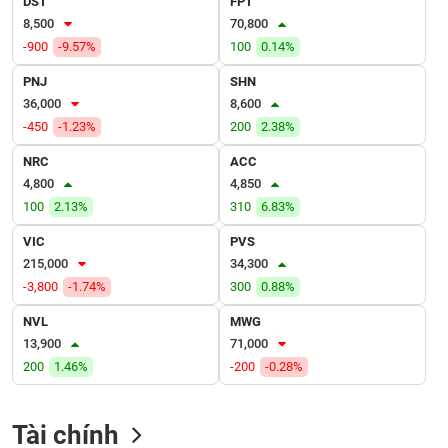
DST
FPT
VỤ
8,500
70,800
TRUYỀN
-900
-9.57%
100
0.14%
THÔNG
PNJ
SHN
36,000
8,600
-450
-1.23%
200
2.38%
TIỆN
NRC
ACC
ÍCH
4,800
4,850
100
2.13%
310
6.83%
VIC
PVS
215,000
34,300
BẤT
-3,800
-1.74%
300
0.88%
ĐỘNG
SẢN
NVL
MWG
13,900
71,000
Mã
200
1.46%
-200
-0.28%
chứng
khoán
(-)
Tài chính