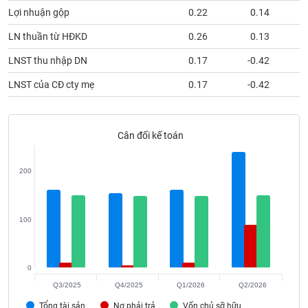
phân
Lợi nhuận gộp
0.22
0.14
tích
(-)
LN thuần từ HĐKD
0.26
0.13
LNST thu nhập DN
0.17
-0.42
Thuật
ngữ
LNST của CĐ cty mẹ
0.17
-0.42
(-)
Dịch
Cân đối kế toán
vụ
(-)
200
Đào
tạo
100
0
Sách
Q3/2025
Q4/2025
Q1/2026
Q2/2026
tài
Tổng tài sản
Nợ phải trả
Vốn chủ sỡ hữu