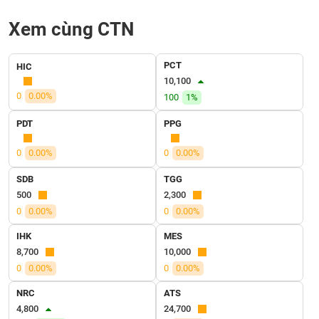
SÓC
SỨC
Xem cùng CTN
KHỎE
PCT
HIC
10,100
0
0.00%
100
1%
TÀI
CHÍNH
PDT
PPG
0
0.00%
0
0.00%
SDB
TGG
CÔNG
500
2,300
NGHỆ
0
0.00%
0
0.00%
THÔNG
IHK
MES
TIN
8,700
10,000
0
0.00%
0
0.00%
NRC
ATS
DỊCH
4,800
24,700