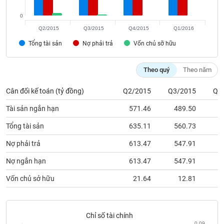
phân
tích
0
(-)
Q2/2015
Q3/2015
Q4/2015
Q1/2016
Tổng tài sản
Nợ phải trả
Vốn chủ sỡ hữu
Thuật
ngữ
(-)
Theo quý
Theo năm
Cân đối kế toán (tỷ đồng)
Q2/2015
Q3/2015
Q4
Dịch
vụ
Tài sản ngắn hạn
571.46
489.50
4
(-)
Tổng tài sản
635.11
560.73
5
Nợ phải trả
613.47
547.91
5
Đào
tạo
Nợ ngắn hạn
613.47
547.91
5
Vốn chủ sở hữu
21.64
12.81
Sách
tài
Chỉ số tài chính
0.09