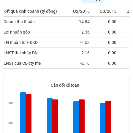
Tất cả
Cổ phiếu
Chỉ số
Chứng chỉ quỹ
Chứng q
Kết quả kinh doanh (tỷ đồng)
Q2/2015
Q3/2015
Q4
Lãnh
Doanh thu thuần
14.84
0.00
2
đạo
(-)
Lợi nhuận gộp
2.36
0.00
Tất cả
Người nội bộ
Người liên quan
Cổ đông lớn
LN thuần từ HĐKD
-2.53
0.00
LNST thu nhập DN
-2.16
0.00
Tin
tức
LNST của CĐ cty mẹ
-2.16
0.00
(-)
Bài
Cân đối kế toán
viết
của
tác
giả
500
(-)
250
Báo
cáo