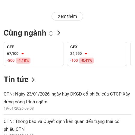
Trạng
Xem thêm
thái
NGÀNH
cổ
phiếu
Cùng ngành
Quy
DOANH
mô
GEE
GEX
NGHIỆP
thị
67,100
24,550
trường
-800
-1.18%
-100
-0.41%
Niêm
CỔ
yết
Tin tức
PHIẾU
Niêm
yết
CTN: Ngày 23/01/2026, ngày hủy ĐKGD cổ phiếu của CTCP Xây
mới
dựng công trình ngầm
PHÁI
Niêm
SINH
19/01/2026 09:08
yết
bổ
CTN: Thông báo và Quyết định liên quan đến trạng thái cổ
sung
phiếu CTN
TRÁI