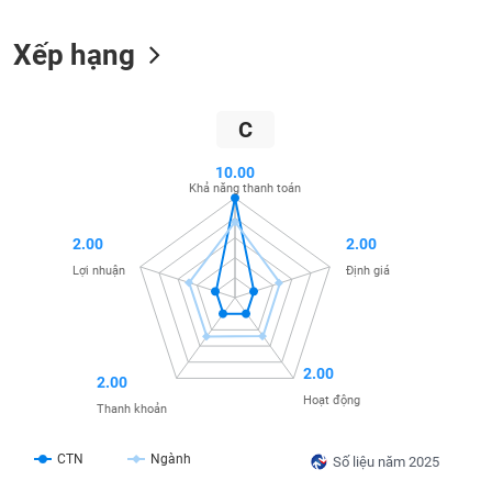
liệu
Xếp hạng
Tâm
lý
TIÊU
thị
DÙNG
C
trường
KHÔNG
THIẾT
10.00
YẾU
Khả năng thanh toán
2.00
2.00
Lợi nhuận
Định giá
TIÊU
DÙNG
THIẾT
YẾU
2.00
2.00
Hoạt động
Thanh khoản
CTN
Ngành
Số liệu năm 2025
CHĂM