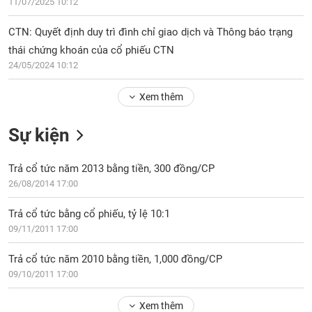
PHIẾU
11/07/2025 10:12
Hủy
niêm
CTN: Quyết định duy trì đình chỉ giao dịch và Thông báo trạng
yết
thái chứng khoán của cổ phiếu CTN
Theo
CÔNG
24/05/2024 10:12
dõi
CỤ
đặc
ĐẦU
Xem thêm
biệt
TƯ
Không
Sự kiện
được
ký
XUẤT
quỹ
Trả cổ tức năm 2013 bằng tiền, 300 đồng/CP
DỮ
LIỆU
26/08/2014 17:00
Danh
mục
Trả cổ tức bằng cổ phiếu, tỷ lệ 10:1
ETF
09/11/2011 17:00
TIN
Cổ
MỚI
phiếu
Trả cổ tức năm 2010 bằng tiền, 1,000 đồng/CP
chi
09/10/2011 17:00
Ngành
tiết
(-)
Xem thêm