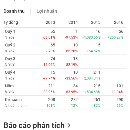
Doanh thu
Lợi nhuận
Tỷ đồng
2013
2014
2015
2016
Quý 1
55
1
16
56
% YoY
-56.01%
-97.53%
+1,080.56%
+250.27%
Quý 2
65
10
15
% YoY
-2.70%
-85.26%
+54.52%
Quý 3
74
13
% YoY
-16.06%
-82.19%
Quý 4
15
10
211
% YoY
-77.74%
-33.56%
+2,084.34%
Năm
211
34
215
191
% YoY
-38.96%
-83.95%
+534.68%
-11.04%
Kế hoạch
208
272
261
290
% hoàn thành
101%
12%
82%
66%
Báo cáo phân tích