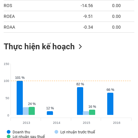
tài
ROS
-14.56
0.00
chính
ROEA
-9.51
0.00
ROAA
-0.34
0.00
Thực hiện kế hoạch
150
101 %
101 %
100
82 %
82 %
66 %
66 %
50
24 %
24 %
16 %
16 %
12 %
12 %
0
2013
2014
2015
2016
Doanh thu
Lợi nhuận trước thuế
Lợi nhuận sau thuế