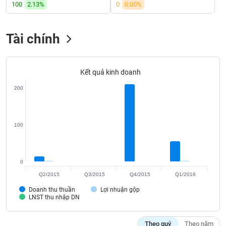
VỤ
100
2.13%
0
0.00%
TRUYỀN
THÔNG
Tài chính
Kết quả kinh doanh
TIỆN
ÍCH
200
100
BẤT
ĐỘNG
SẢN
0
Q2/2015
Q3/2015
Q4/2015
Q1/2016
Mã
Doanh thu thuần
Lợi nhuận gộp
chứng
LNST thu nhập DN
khoán
(-)
Theo quý
Theo năm