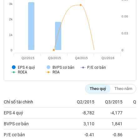
chính
3k
0.06
2k
Công
0.03
1k
cụ
đầu
tư
0
0
Q2/2015
Q3/2015
Q4/2015
Q1/2016
EPS 4 quý
BVPS cơ bản
P/E cơ bản
ROEA
ROA
Truyền
thông
Theo quý
Theo năm
tài
chính
Chỉ số tài chính
Q2/2015
Q3/2015
Q4
EPS 4 quý
-8,782
-4,177
BVPS cơ bản
3,110
1,841
Dữ
liệu
P/E cơ bản
-0.41
-0.86