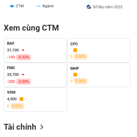
SÓC
CTM
Ngành
Số liệu năm 2025
SỨC
KHỎE
Xem cùng CTM
BAF
CFC
TÀI
31,100
CHÍNH
0
0.00%
-100
-0.32%
FMC
MHP
33,700
0
0.00%
-200
-0.59%
CÔNG
NGHỆ
SSM
THÔNG
4,500
TIN
0
0.00%
Tài chính
DỊCH