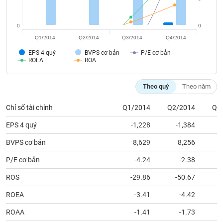
chính
0
0
Q1/2014
Q2/2014
Q3/2014
Q4/2014
Công
EPS 4 quý
BVPS cơ bản
P/E cơ bản
cụ
ROEA
ROA
đầu
tư
Theo quý
Theo năm
Chỉ số tài chính
Q1/2014
Q2/2014
Q3
EPS 4 quý
-1,228
-1,384
Truyền
thông
BVPS cơ bản
8,629
8,256
tài
chính
P/E cơ bản
-4.24
-2.38
ROS
-29.86
-50.67
ROEA
-3.41
-4.42
Dữ
ROAA
-1.41
-1.73
liệu