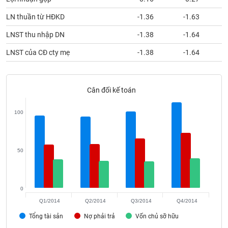
Tất cả
Cổ phiếu
Chỉ số
Chứng chỉ quỹ
Chứng q
LN thuần từ HĐKD
-1.36
-1.63
Lãnh
LNST thu nhập DN
-1.38
-1.64
đạo
(-)
LNST của CĐ cty mẹ
-1.38
-1.64
Tất cả
Người nội bộ
Người liên quan
Cổ đông lớn
Cân đối kế toán
Tin
tức
(-)
100
Bài
viết
50
của
tác
giả
(-)
0
Q1/2014
Q2/2014
Q3/2014
Q4/2014
Báo
Tổng tài sản
Nợ phải trả
Vốn chủ sỡ hữu
cáo