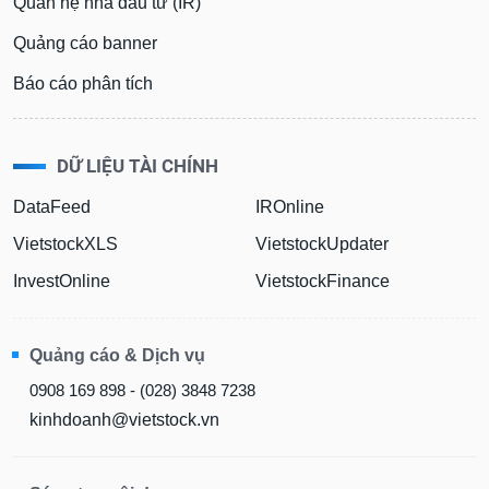
Quan hệ nhà đầu tư (IR)
Quảng cáo banner
Báo cáo phân tích
DỮ LIỆU TÀI CHÍNH
DataFeed
IROnline
VietstockXLS
VietstockUpdater
InvestOnline
VietstockFinance
Quảng cáo & Dịch vụ
0908 169 898 - (028) 3848 7238
kinhdoanh@vietstock.vn