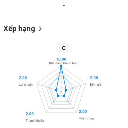
_
liệu
Tâm
lý
TIÊU
Xếp hạng
thị
DÙNG
trường
KHÔNG
THIẾT
C
YẾU
10.00
Khả năng thanh toán
TIÊU
2.00
2.00
DÙNG
Lợi nhuận
Định giá
THIẾT
YẾU
2.00
2.00
Hoạt động
Thanh khoản
CHĂM