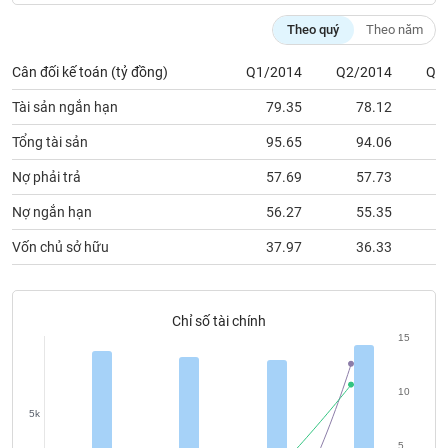
phân
tích
Theo quý
Theo năm
(-)
Cân đối kế toán (tỷ đồng)
Q1/2014
Q2/2014
Q3
Thuật
Tài sản ngắn hạn
79.35
78.12
ngữ
(-)
Tổng tài sản
95.65
94.06
1
Nợ phải trả
57.69
57.73
Dịch
Nợ ngắn hạn
56.27
55.35
vụ
(-)
Vốn chủ sở hữu
37.97
36.33
Đào
tạo
Chỉ số tài chính
15
10
Sách
5k
tài
5