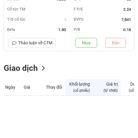
Giá
tích
Cổ tức TM
F P/E
2.24
Đặt
Biểu
lệnh
T/S cổ tức
BVPS
-
7,841
đồ
ĐÔNG
Nước
tài
DƯƠNG
Beta
P/B
1.80
0.18
ngoài
chính
Tự
Thảo luận về
CTM
Mua
Bán
TÀI
doanh
CHÍNH
Ảnh
CÁ
hưởng
Giao dịch
NHÂN
chỉ
số
Khối lượng
Giá trị
Dư 
Ngày
Giá
Thay đổi
Biến
PHÂN
(cổ phiếu)
(tỷ VNĐ)
(cổ p
động
TÍCH
cổ
VIETSTOCKFINANCE
phiếu
Giao
dịch
VĨ
nội
MÔ
bộ