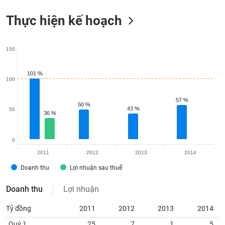
tài
chính
Thực hiện kế hoạch
150
101 %
101 %
100
57 %
57 %
50 %
50 %
43 %
43 %
50
36 %
36 %
0
2011
2012
2013
2014
Doanh thu
Lợi nhuận sau thuế
Doanh thu
Lợi nhuận
Tỷ đồng
2011
2012
2013
2014
Quý 1
25
7
1
5