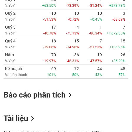
% YoY
+63.50%
-73.39%
-81.24%
+273.73%
Quý 2
10
10
10
3
% YoY
-51.53%
-0.72%
+0.45%
-68.69%
Quý 3
17
4
1
7
% YoY
-40.78%
-75.13%
-86.34%
+1,072.85%
Quý 4
18
15
7
15
% YoY
-19.06%
-14.98%
-51.53%
+106.95%
Năm
70
36
19
26
% YoY
-19.97%
-48.31%
-47.57%
+36.29%
Kế hoạch
69
72
44
45
% hoàn thành
101%
50%
43%
57%
Báo cáo phân tích
Tài liệu