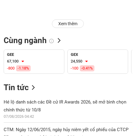
Trạng
thái
NGÀNH
cổ
Xem thêm
phiếu
Cùng ngành
Quy
DOANH
mô
NGHIỆP
thị
GEE
GEX
trường
67,100
24,550
-800
-1.18%
-100
-0.41%
Niêm
CỔ
yết
PHIẾU
Tin tức
Niêm
yết
mới
Hé lộ danh sách các Đề cử IR Awards 2026, sẽ mở bình chọn
PHÁI
Niêm
SINH
chính thức từ 10/8
yết
07/08/2026 04:42
bổ
sung
CTM: Ngày 12/06/2015, ngày hủy niêm yết cổ phiếu của CTCP
TRÁI