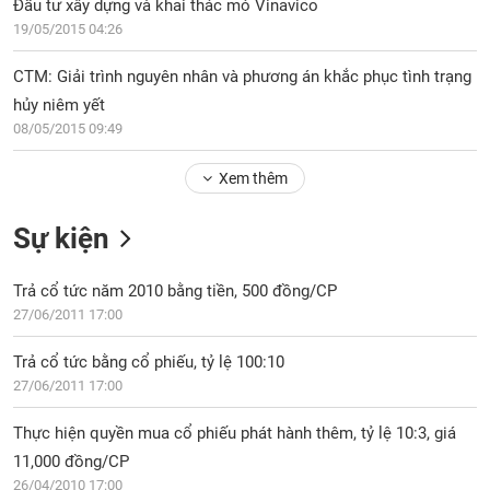
PHIẾU
Đầu tư xây dựng và khai thác mỏ Vinavico
Hủy
niêm
19/05/2015 04:26
yết
CTM: Giải trình nguyên nhân và phương án khắc phục tình trạng
Theo
CÔNG
hủy niêm yết
dõi
CỤ
08/05/2015 09:49
đặc
ĐẦU
biệt
TƯ
Xem thêm
Không
được
Sự kiện
ký
XUẤT
quỹ
DỮ
LIỆU
Trả cổ tức năm 2010 bằng tiền, 500 đồng/CP
Danh
27/06/2011 17:00
mục
ETF
Trả cổ tức bằng cổ phiếu, tỷ lệ 100:10
TIN
Cổ
27/06/2011 17:00
MỚI
phiếu
chi
Thực hiện quyền mua cổ phiếu phát hành thêm, tỷ lệ 10:3, giá
Ngành
tiết
(-)
11,000 đồng/CP
26/04/2010 17:00