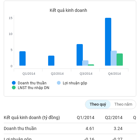
VỤ
TRUYỀN
Kết quả kinh doanh
THÔNG
15
10
TIỆN
5
ÍCH
0
Q1/2014
Q2/2014
Q3/2014
Q4/2014
Doanh thu thuần
Lợi nhuận gộp
BẤT
LNST thu nhập DN
ĐỘNG
SẢN
Theo quý
Theo năm
Mã
Kết quả kinh doanh (tỷ đồng)
Q1/2014
Q2/2014
Q3
chứng
khoán
Doanh thu thuần
4.61
3.24
(-)
Lợi nhuận gộp
-0.16
-0.27