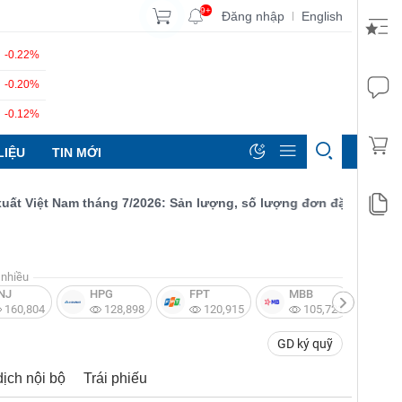
9+
Đăng nhập
English
|
-0.22%
-0.20%
-0.12%
LIỆU
TIN MỚI
ệt Nam tháng 7/2026: Sản lượng, số lượng đơn đặt hàng mới và x
nhiều
NJ
HPG
FPT
MBB
V
160,804
128,898
120,915
105,721
GD ký quỹ
dịch nội bộ
Trái phiếu