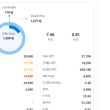
Lợi nhuận
175 tỷ
Doanh thu
1,477 tỷ
Vốn hóa
7.46
0.81
1,200 tỷ
P/E
P/S
Cao 52T
20,900
27,700
Thấp 52T
19,150
18,200
KLBQ 52T
19,150
655,188
NN mua
19,050
4,800
% NN sở hữu
24,500
0.38
EPS
3,400
2,568
F P/E
10.62
BVPS
-
31,235
P/B
0.41
0.61