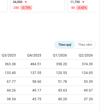
34,000
11,750
-250
-0.73%
-50
-0.42%
Theo quý
Theo năm
Q3/2025
Q4/2025
Q1/2026
Q2/2026
363.38
484.51
358.20
374.39
133.40
137.55
120.55
124.05
67.77
58.60
51.78
53.39
44.26
49.17
45.63
49.67
38.54
45.75
40.20
37.29