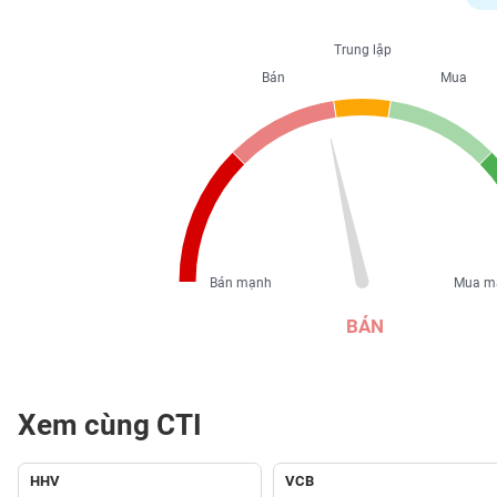
PHIẾU
Trung lập
Bán
Mua
CÔNG
CỤ
ĐẦU
TƯ
XUẤT
DỮ
Bán mạnh
Mua m
LIỆU
BÁN
TIN
MỚI
Xem cùng CTI
Ngành
(-)
HHV
VCB