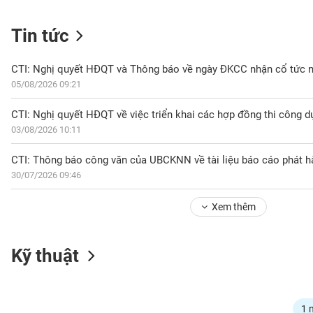
Tin tức
NGÀNH
CTI: Nghị quyết HĐQT và Thông báo về ngày ĐKCC nhận cổ tức 
05/08/2026 09:21
DOANH
CTI: Nghị quyết HĐQT về việc triển khai các hợp đồng thi công d
NGHIỆP
03/08/2026 10:11
30/07/2026 09:46
CỔ
PHIẾU
Xem thêm
PHÁI
Kỹ thuật
SINH
TRÁI
1 