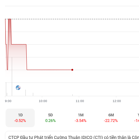
BẤT
ĐỘNG
SẢN
TÀI
CHÍNH
HÀNG
HÓA
9:00
10:00
11:00
12:00
KINH
TẾ
1D
5D
1M
6M
-0.52%
0.26%
-3.54%
-22.72%
-1
THẾ
CTCP Đầu tư Phát triển Cường Thuận IDICO (CTI) có tiền thân là 