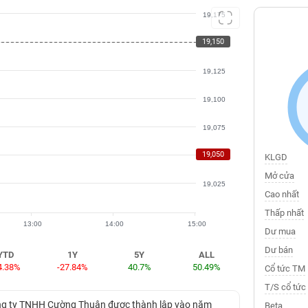
19,175
19,150
19,150
19,125
19,100
19,075
19,050
19,050
KLGD
Mở cửa
19,025
Cao nhất
Thấp nhất
13:00
14:00
15:00
Dư mua
Dư bán
YTD
1Y
5Y
ALL
4.38%
-27.84%
40.7%
50.49%
Cổ tức TM
T/S cổ tức
Công ty TNHH Cường Thuận được thành lập vào năm
Beta