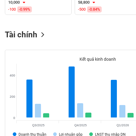
10,000
58,800
VS-
-100
-0.99%
-500
-0.84%
SECTOR
Tài chính
NĂNG
LƯỢNG
Kết quả kinh doanh
400
NGUYÊN
VẬT
LIỆU
200
0
Q3/2025
Q4/2025
Q1/2026
CÔNG
NGHIỆP
Doanh thu thuần
Lợi nhuận gộp
LNST thu nhập DN