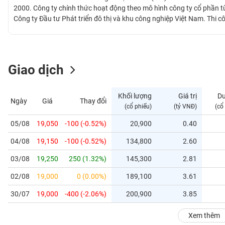
GIỚI
2000. Công ty chính thức hoạt động theo mô hình công ty cổ phần từ
Công ty Đầu tư Phát triển đô thị và khu công nghiệp Việt Nam. Thi cô
thi công nhiều công trình trọng điểm tại tỉnh Đồng Nai và các địa p
ĐÔNG
Nhơn Trạch; Hệ thống thoát nước trung tâm huyện Nhơn Trạch; Hệ 
DƯƠNG
2; Hệ thống đường giao thông khu Công nghiệp Long Thành; Khu Cô
Giao dịch
TÀI
CHÍNH
Khối lượng
Giá trị
D
Ngày
Giá
Thay đổi
CÁ
(cổ phiếu)
(tỷ VNĐ)
(cổ
NHÂN
05/08
19,050
-100 (-0.52%)
20,900
0.40
04/08
19,150
-100 (-0.52%)
134,800
2.60
PHÂN
TÍCH
03/08
19,250
250 (1.32%)
145,300
2.81
VIETSTOCKFINANCE
02/08
19,000
0 (0.00%)
189,100
3.61
30/07
19,000
-400 (-2.06%)
200,900
3.85
VĨ
Xem thêm
MÔ