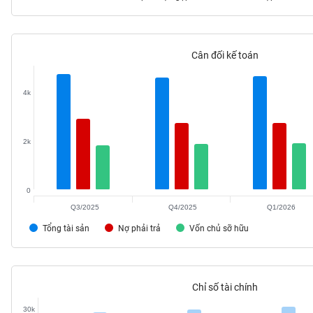
Cân đối kế toán
TIÊU
DÙNG
KHÔNG
4k
THIẾT
YẾU
2k
0
TIÊU
DÙNG
Q3/2025
Q4/2025
Q1/2026
THIẾT
Tổng tài sản
Nợ phải trả
Vốn chủ sỡ hữu
YẾU
Chỉ số tài chính
CHĂM
30k