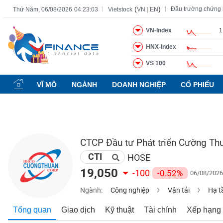
(
)
Đấu trường chứng
Thứ Năm, 06/08/2026
04:23:04
Vietstock
VN
|
EN
VN-Index
1
HNX-Index
Tất cả
Tính năng
Ngành
Mã chứng khoán
Lãnh đạ
VS 100
Tính
năng
VĨ MÔ
NGÀNH
DOANH NGHIỆP
CỔ PHIẾU
(-)
VIETSTOCK
CTCP Đầu tư Phát triển Cường Th
CTI
CHỨNG
HOSE
KHOÁN
19,050
-100
-0.52%
06/08/2026
Ngành:
Công nghiệp
Vận tải
Hạ t
DOANH
Tổng quan
Giao dịch
Kỹ thuật
Tài chính
Xếp hạng
NGHIỆP