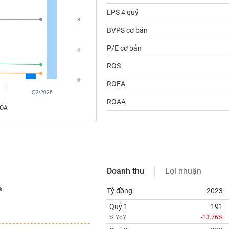
EPS 4 quý
8
BVPS cơ bản
P/E cơ bản
4
ROS
0
ROEA
Q2/2026
ROAA
ROA
Doanh thu
Lợi nhuận
%
%
Tỷ đồng
2023
Quý 1
191
% YoY
-13.76%