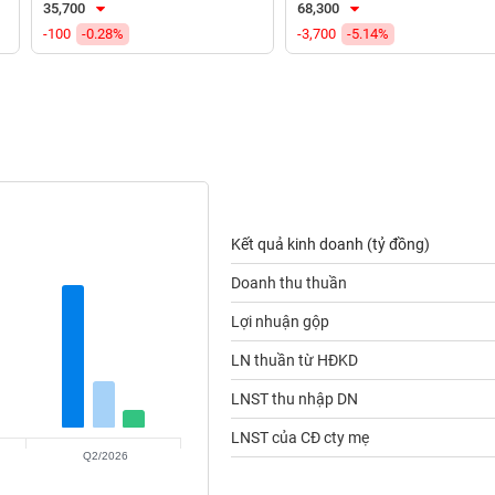
35,700
68,300
-100
-0.28%
-3,700
-5.14%
Kết quả kinh doanh (tỷ đồng)
Doanh thu thuần
Lợi nhuận gộp
LN thuần từ HĐKD
LNST thu nhập DN
LNST của CĐ cty mẹ
Q2/2026