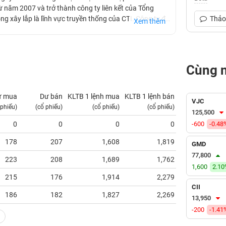
 năm 2007 và trở thành công ty liên kết của Tổng
ng xây lắp là lĩnh vực truyền thống của CTI. Công ty đã
Thảo 
Xem thêm
hương lân cận như: Nút giao thông trung tâm huyện
thống đường giao thông khu Công nghiệp Biên Hoà 1,
ng nghiệp Amata; Quốc lộ 1K - thành phố Biên Hoà.
Cùng 
ư mua
Dư bán
KLTB 1 lệnh mua
KLTB 1 lệnh bán
NN mua
VJC
 phiếu)
(cổ phiếu)
(cổ phiếu)
(cổ phiếu)
(tỷ VNĐ)
125,500
0
0
0
0
-600
0.09
-0.48
178
207
1,608
1,819
0.12
GMD
77,800
223
208
1,689
1,762
0.28
1,600
2.1
215
176
1,914
2,279
0.29
CII
186
182
1,827
2,269
0.15
13,950
-200
-1.41