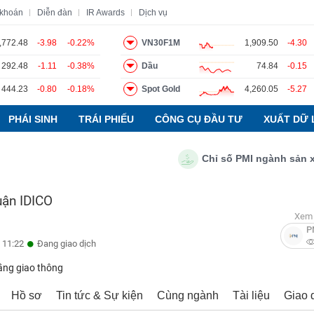
 khoán
Diễn đàn
IR Awards
Dịch vụ
,772.48
-3.98
-0.22%
VN30F1M
1,909.50
-4.30
292.48
-1.11
-0.38%
Dầu
74.84
-0.15
o
Tin tức
Báo cáo phân tích
Thuật ngữ
Dịch vụ
444.23
-0.80
-0.18%
Spot Gold
4,260.05
-5.27
PHÁI SINH
TRÁI PHIẾU
CÔNG CỤ ĐẦU TƯ
XUẤT DỮ 
Chỉ số PMI ngành sản xuất Vi
uận IDICO
Xem 
P
 11:22
Đang giao dịch
ầng giao thông
Hồ sơ
Tin tức & Sự kiện
Cùng ngành
Tài liệu
Giao 