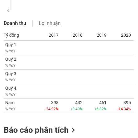
VỤ
TRUYỀN
0
THÔNG
Doanh thu
Lợi nhuận
Tỷ đồng
2017
2018
2019
2020
Quý 1
TIỆN
% YoY
ÍCH
Quý 2
% YoY
Quý 3
% YoY
BẤT
Quý 4
ĐỘNG
% YoY
SẢN
Năm
398
432
461
395
% YoY
-24.92%
+8.40%
+6.82%
-14.34%
Mã
chứng
khoán
(-)
Báo cáo phân tích