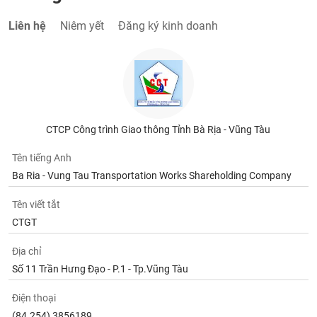
phân
tích
Liên hệ
Niêm yết
Đăng ký kinh doanh
(-)
Thuật
ngữ
(-)
CTCP Công trình Giao thông Tỉnh Bà Rịa - Vũng Tàu
Dịch
vụ
Tên tiếng Anh
(-)
Ba Ria - Vung Tau Transportation Works Shareholding Company
Tên viết tắt
Đào
CTGT
tạo
Địa chỉ
Số 11 Trần Hưng Đạo - P.1 - Tp.Vũng Tàu
Sách
Điện thoại
tài
(84.254) 3856189