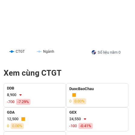
liệu
Tâm
lý
TIÊU
thị
DÙNG
trường
KHÔNG
THIẾT
YẾU
CTGT
Ngành
Số liệu năm 0
Xem cùng CTGT
TIÊU
DÙNG
DDB
DuocBaoChau
THIẾT
8,900
YẾU
0
0.00%
-700
-7.29%
GDA
GEX
12,500
24,550
0
0.00%
-100
-0.41%
CHĂM