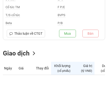
Giá
tích
Cổ tức TM
F P/E
Đặt
Biểu
lệnh
T/S cổ tức
BVPS
đồ
ĐÔNG
Nước
tài
DƯƠNG
Beta
P/B
ngoài
chính
Tự
Thảo luận về
CTGT
Mua
Bán
TÀI
doanh
CHÍNH
Ảnh
CÁ
hưởng
Giao dịch
NHÂN
chỉ
số
Khối lượng
Giá trị
Dư 
Ngày
Giá
Thay đổi
Biến
PHÂN
(cổ phiếu)
(tỷ VNĐ)
(cổ p
động
TÍCH
cổ
VIETSTOCKFINANCE
phiếu
Giao
dịch
VĨ
nội
MÔ
bộ