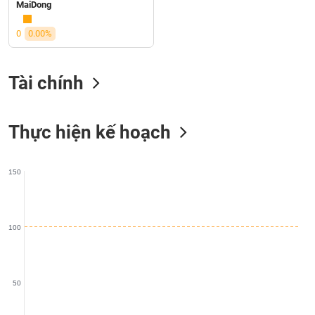
SÓC
MaiDong
SỨC
KHỎE
0
0.00%
Tài chính
TÀI
CHÍNH
Thực hiện kế hoạch
150
CÔNG
NGHỆ
THÔNG
100
TIN
50
DỊCH