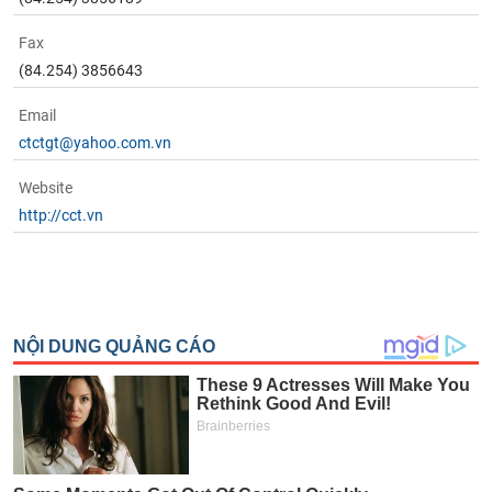
chính
Fax
(84.254) 3856643
Công
Email
cụ
ctctgt@yahoo.com.vn
đầu
tư
Website
http://cct.vn
Truyền
thông
tài
chính
Dữ
liệu