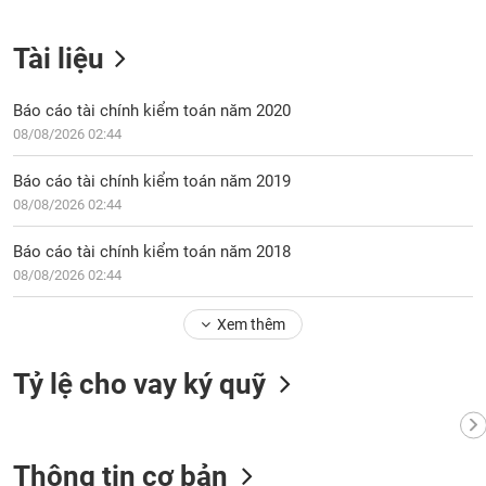
Tất cả
Cổ phiếu
Chỉ số
Chứng chỉ quỹ
Chứng q
Tài liệu
Lãnh
đạo
(-)
Báo cáo tài chính kiểm toán năm 2020
08/08/2026 02:44
Tất cả
Người nội bộ
Người liên quan
Cổ đông lớn
Báo cáo tài chính kiểm toán năm 2019
Tin
08/08/2026 02:44
tức
(-)
Báo cáo tài chính kiểm toán năm 2018
08/08/2026 02:44
Bài
viết
Xem thêm
của
tác
giả
Tỷ lệ cho vay ký quỹ
(-)
Báo
Thông tin cơ bản
cáo