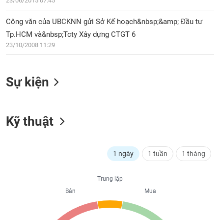
PHIẾU
23/06/2015 07:45
Hủy
niêm
Công văn của UBCKNN gửi Sở Kế hoạch&nbsp;&amp; Đầu tư
yết
Tp.HCM và&nbsp;Tcty Xây dựng CTGT 6
Theo
CÔNG
23/10/2008 11:29
dõi
CỤ
đặc
ĐẦU
biệt
TƯ
Sự kiện
Không
được
ký
XUẤT
quỹ
Kỹ thuật
DỮ
LIỆU
Danh
mục
ETF
1 ngày
1 tuần
1 tháng
TIN
Cổ
MỚI
Trung lập
phiếu
chi
Bán
Mua
Ngành
tiết
(-)