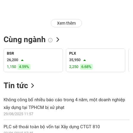
Trạng
thái
NGÀNH
cổ
Xem thêm
phiếu
Cùng ngành
Quy
DOANH
mô
NGHIỆP
thị
BSR
PLX
trường
26,200
35,950
1,150
4.59%
2,250
6.68%
Niêm
CỔ
yết
PHIẾU
Tin tức
Niêm
yết
mới
Không công bố nhiều báo cáo trong 4 năm, một doanh nghiệp
PHÁI
Niêm
SINH
xây dựng tại TPHCM bị xử phạt
yết
29/08/2025 11:57
bổ
sung
PLC sẽ thoái toàn bộ vốn tại Xây dựng CTGT 810
TRÁI