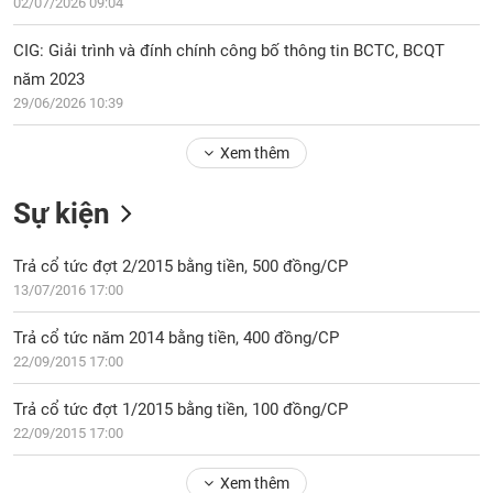
PHIẾU
02/07/2026 09:04
Hủy
niêm
CIG: Giải trình và đính chính công bố thông tin BCTC, BCQT
yết
năm 2023
Theo
CÔNG
29/06/2026 10:39
dõi
CỤ
đặc
ĐẦU
Xem thêm
biệt
TƯ
Không
Sự kiện
được
ký
XUẤT
quỹ
Trả cổ tức đợt 2/2015 bằng tiền, 500 đồng/CP
DỮ
LIỆU
13/07/2016 17:00
Danh
mục
Trả cổ tức năm 2014 bằng tiền, 400 đồng/CP
ETF
22/09/2015 17:00
TIN
Cổ
MỚI
phiếu
Trả cổ tức đợt 1/2015 bằng tiền, 100 đồng/CP
chi
22/09/2015 17:00
Ngành
tiết
(-)
Xem thêm