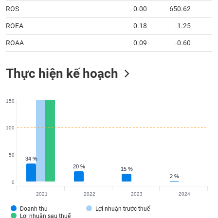
tài
ROS
0.00
-650.62
chính
ROEA
0.18
-1.25
ROAA
0.09
-0.60
Thực hiện kế hoạch
150
100
50
34 %
34 %
20 %
20 %
15 %
15 %
2 %
2 %
0
2021
2022
2023
2024
Doanh thu
Lợi nhuận trước thuế
Lợi nhuận sau thuế