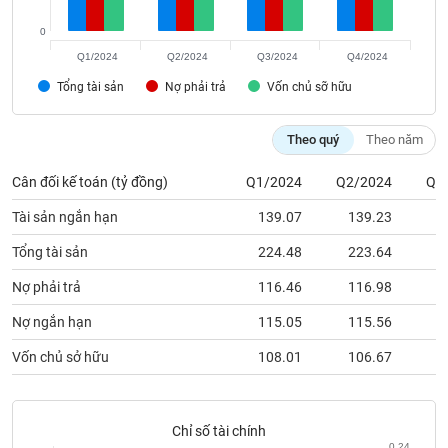
phân
tích
0
(-)
Q1/2024
Q2/2024
Q3/2024
Q4/2024
Tổng tài sản
Nợ phải trả
Vốn chủ sỡ hữu
Thuật
ngữ
(-)
Theo quý
Theo năm
Cân đối kế toán (tỷ đồng)
Q1/2024
Q2/2024
Q3
Dịch
vụ
Tài sản ngắn hạn
139.07
139.23
1
(-)
Tổng tài sản
224.48
223.64
2
Nợ phải trả
116.46
116.98
1
Đào
tạo
Nợ ngắn hạn
115.05
115.56
1
Vốn chủ sở hữu
108.01
106.67
1
Sách
tài
Chỉ số tài chính
0.24