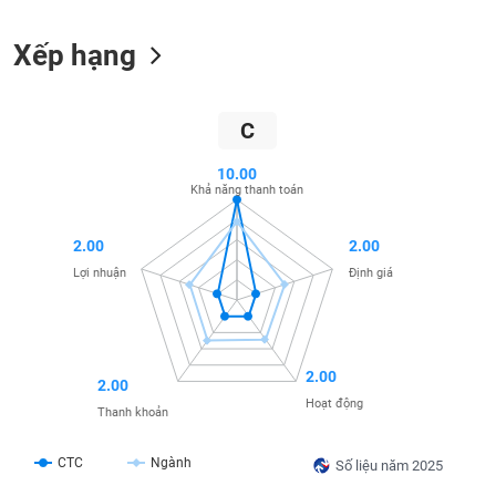
liệu
Xếp hạng
Tâm
lý
TIÊU
thị
DÙNG
C
trường
KHÔNG
THIẾT
10.00
YẾU
Khả năng thanh toán
2.00
2.00
Lợi nhuận
Định giá
TIÊU
DÙNG
THIẾT
YẾU
2.00
2.00
Hoạt động
Thanh khoản
CTC
Ngành
Số liệu năm 2025
CHĂM