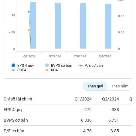
chính
5k
0.16
Công
2.5k
0.08
cụ
đầu
tư
0
0
Q1/2024
Q2/2024
Q3/2024
Q4/2024
EPS 4 quý
BVPS cơ bản
P/E cơ bản
ROEA
ROA
Truyền
thông
Theo quý
Theo năm
tài
chính
Chỉ số tài chính
Q1/2024
Q2/2024
Q3
EPS 4 quý
-272
-338
BVPS cơ bản
6,836
6,751
Dữ
liệu
P/E cơ bản
-4.78
-3.85