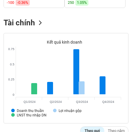
VỤ
-100
-0.36%
250
1.05%
TRUYỀN
THÔNG
Tài chính
Kết quả kinh doanh
TIỆN
0.75
ÍCH
0.5
BẤT
0.25
ĐỘNG
SẢN
0
Q1/2024
Q2/2024
Q3/2024
Q4/2024
Mã
Doanh thu thuần
Lợi nhuận gộp
chứng
LNST thu nhập DN
khoán
(-)
Theo quý
Theo năm