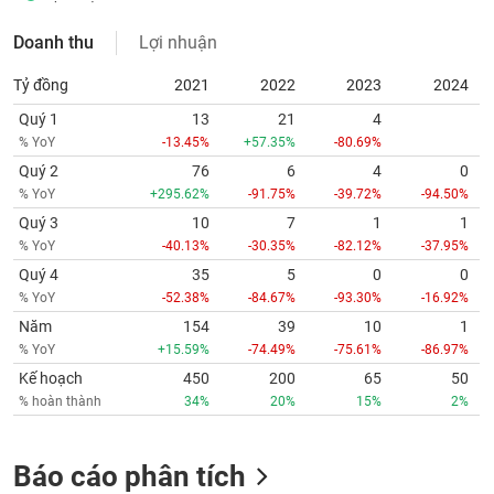
Doanh thu
Lợi nhuận
Tỷ đồng
2021
2022
2023
2024
Quý 1
13
21
4
% YoY
-13.45%
+57.35%
-80.69%
Quý 2
76
6
4
0
% YoY
+295.62%
-91.75%
-39.72%
-94.50%
Quý 3
10
7
1
1
% YoY
-40.13%
-30.35%
-82.12%
-37.95%
Quý 4
35
5
0
0
% YoY
-52.38%
-84.67%
-93.30%
-16.92%
Năm
154
39
10
1
% YoY
+15.59%
-74.49%
-75.61%
-86.97%
Kế hoạch
450
200
65
50
% hoàn thành
34%
20%
15%
2%
Báo cáo phân tích