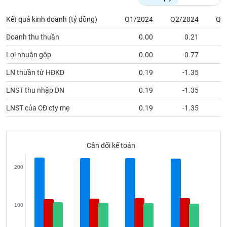
Tất cả
Cổ phiếu
Chỉ số
Chứng chỉ quỹ
Chứng q
Kết quả kinh doanh (tỷ đồng)
Q1/2024
Q2/2024
Q3
Lãnh
Doanh thu thuần
0.00
0.21
đạo
(-)
Lợi nhuận gộp
0.00
-0.77
Tất cả
Người nội bộ
Người liên quan
Cổ đông lớn
LN thuần từ HĐKD
0.19
-1.35
LNST thu nhập DN
0.19
-1.35
Tin
tức
LNST của CĐ cty mẹ
0.19
-1.35
(-)
Bài
Cân đối kế toán
viết
của
tác
200
giả
(-)
100
Báo
cáo