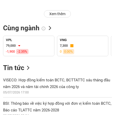
Trạng
Xem thêm
thái
NGÀNH
cổ
phiếu
Cùng ngành
Quy
DOANH
mô
VPL
VNG
NGHIỆP
thị
79,000
7,300
trường
-1,900
-2.35%
0
0.00%
Niêm
CỔ
yết
Tin tức
PHIẾU
Niêm
yết
VISECO: Hợp đồng kiểm toán BCTC, BCTTATTC sáu tháng đầu
mới
năm 2026 và năm tài chính 2026 của công ty
PHÁI
Niêm
SINH
05/07/2026 17:00
yết
bổ
BSI: Thông báo về việc ký hợp đồng với đơn vị kiểm toán BCTC,
sung
Báo cáo TLATTC năm 2026-2028
TRÁI