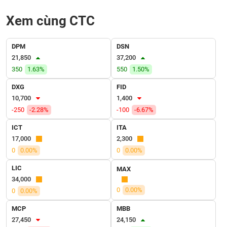
SÓC
SỨC
Xem cùng CTC
KHỎE
DPM
DSN
21,850
37,200
350
1.63%
550
1.50%
TÀI
CHÍNH
DXG
FID
10,700
1,400
-250
-2.28%
-100
-6.67%
ICT
ITA
CÔNG
17,000
2,300
NGHỆ
0
0.00%
0
0.00%
THÔNG
LIC
TIN
MAX
34,000
0
0.00%
0
0.00%
MCP
MBB
DỊCH
27,450
24,150