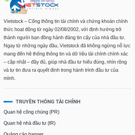
Tất cả
Cổ phiếu
Chỉ số
Chứng chỉ quỹ
Chứng q
Lãnh
Vietstock – Cổng thông tin tài chính và chứng khoán chính
đạo
(-)
thức hoạt động từ ngày 02/08/2002, với định hướng trở
thành người bạn đồng hành đáng tin cậy của nhà đầu tư.
Tất cả
Người nội bộ
Người liên quan
Cổ đông lớn
Ngay từ những ngày đầu, Vietstock đã không ngừng nỗ lực
mang đến hệ thống thông tin và dữ liệu tài chính chính xác
Tin
tức
– cập nhật – đầy đủ, giúp nhà đầu tư hiểu đúng, nhìn rộng
(-)
và tự tin đưa ra quyết định trong hành trình đầu tư của
mình.
Bài
viết
của
tác
TRUYỀN THÔNG TÀI CHÍNH
giả
(-)
Quan hệ công chúng (PR)
Quan hệ nhà đầu tư (IR)
Báo
cáo
Quảng cáo banner