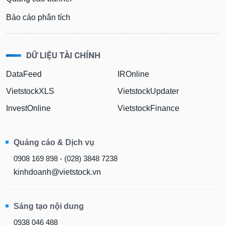
phân
tích
Báo cáo phân tích
(-)
Thuật
DỮ LIỆU TÀI CHÍNH
ngữ
(-)
DataFeed
IROnline
VietstockXLS
VietstockUpdater
Dịch
vụ
InvestOnline
VietstockFinance
(-)
Quảng cáo & Dịch vụ
Đào
0908 169 898 - (028) 3848 7238
tạo
kinhdoanh@vietstock.vn
Sáng tạo nội dung
Sách
tài
0938 046 488