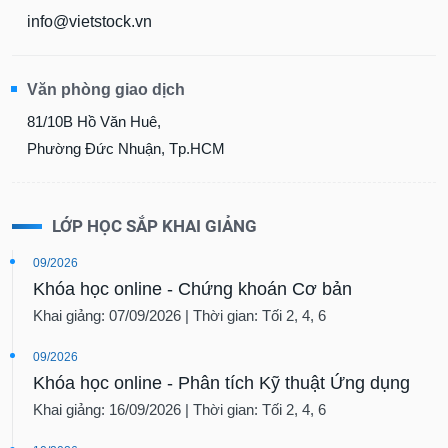
chính
info@vietstock.vn
Văn phòng giao dịch
Công
cụ
81/10B Hồ Văn Huê,
đầu
Phường Đức Nhuận, Tp.HCM
tư
LỚP HỌC SẮP KHAI GIẢNG
Truyền
09/2026
thông
Khóa học online - Chứng khoán Cơ bản
tài
Khai giảng: 07/09/2026 | Thời gian: Tối 2, 4, 6
chính
09/2026
Khóa học online - Phân tích Kỹ thuật Ứng dụng
Khai giảng: 16/09/2026 | Thời gian: Tối 2, 4, 6
Dữ
liệu