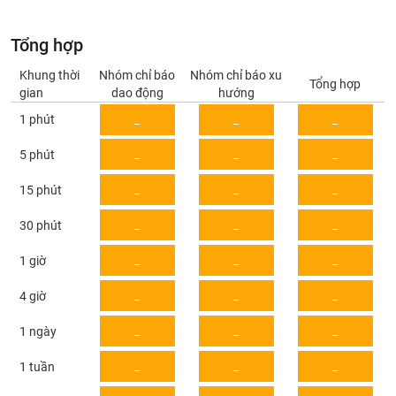
Giá
tích
Đặt
Biểu
Tổng hợp
lệnh
đồ
ĐÔNG
Nước
Khung thời
Nhóm chỉ báo
Nhóm chỉ báo xu
tài
DƯƠNG
Tổng hợp
gian
dao động
hướng
ngoài
chính
1 phút
_
_
_
Tự
TÀI
doanh
_
_
_
5 phút
CHÍNH
Ảnh
CÁ
hưởng
_
_
_
15 phút
NHÂN
chỉ
số
_
_
_
30 phút
Biến
PHÂN
_
_
_
1 giờ
động
TÍCH
cổ
_
_
_
4 giờ
VIETSTOCKFINANCE
phiếu
_
_
_
1 ngày
Giao
dịch
_
_
_
1 tuần
VĨ
nội
MÔ
bộ