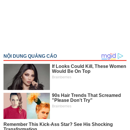
SÓC
SỨC
KHỎE
TÀI
CHÍNH
CÔNG
NGHỆ
THÔNG
TIN
DỊCH