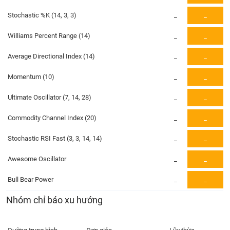
PHIẾU
Hủy
niêm
Stochastic %K (14, 3, 3)
_
_
yết
Williams Percent Range (14)
_
_
Theo
CÔNG
dõi
Average Directional Index (14)
_
_
CỤ
đặc
ĐẦU
biệt
Momentum (10)
_
_
TƯ
Không
Ultimate Oscillator (7, 14, 28)
_
_
được
ký
XUẤT
Commodity Channel Index (20)
_
_
quỹ
DỮ
LIỆU
Danh
Stochastic RSI Fast (3, 3, 14, 14)
_
_
mục
Awesome Oscillator
ETF
_
_
TIN
Cổ
Bull Bear Power
_
_
MỚI
phiếu
Nhóm chỉ báo xu hướng
chi
Ngành
tiết
(-)