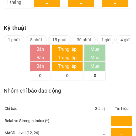
_
_
_
1 tháng
Trạng
thái
NGÀNH
cổ
Kỹ thuật
phiếu
1 phút
5 phút
15 phút
30 phút
1 giờ
4 giờ
Quy
DOANH
mô
Bán
Trung lập
Mua
NGHIỆP
thị
Bán
Trung lập
Mua
0
0
0
trường
Bán
Trung lập
Mua
0
0
0
Niêm
CỔ
0
0
0
yết
PHIẾU
Niêm
Nhóm chỉ báo dao động
yết
mới
PHÁI
Niêm
SINH
Chỉ báo
Giá trị
Tín hiệu
yết
Relative Strength Index
(*)
_
_
bổ
sung
TRÁI
MACD Level (12, 26)
_
_