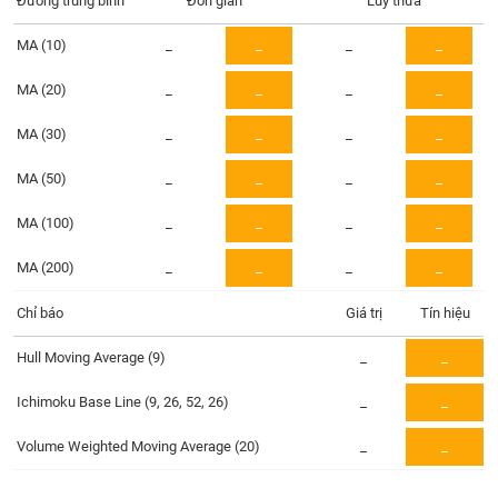
Đường trung bình
Tổng
Đơn giản
Lũy thừa
VS-
quan
SECTOR
MA (10)
_
_
_
_
Giao
dịch
MA (20)
_
_
_
_
Tài
MA (30)
_
_
_
_
chính
NĂNG
Phân
MA (50)
_
_
_
_
LƯỢNG
tích
MA (100)
_
_
_
_
kỹ
thuật
MA (200)
_
_
_
_
Hồ
NGUYÊN
sơ
Chỉ báo
Giá trị
Tín hiệu
VẬT
doanh
LIỆU
nghiệp
Hull Moving Average (9)
_
_
Tin
Ichimoku Base Line (9, 26, 52, 26)
_
_
tức
sự
Volume Weighted Moving Average (20)
_
_
CÔNG
kiện
NGHIỆP
Tài