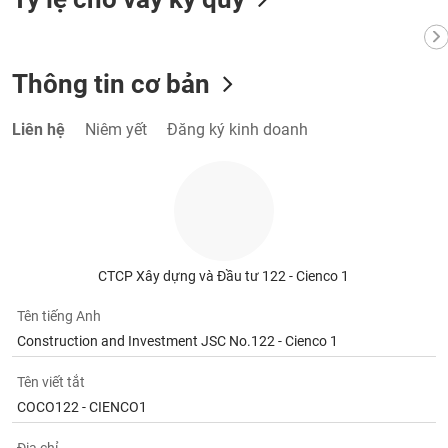
VỤ
TRUYỀN
THÔNG
Thông tin cơ bản
Liên hệ
Niêm yết
Đăng ký kinh doanh
TIỆN
ÍCH
BẤT
CTCP Xây dựng và Đầu tư 122 - Cienco 1
ĐỘNG
SẢN
Tên tiếng Anh
Construction and Investment JSC No.122 - Cienco 1
Mã
chứng
Tên viết tắt
khoán
COCO122 - CIENCO1
(-)