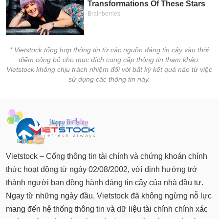
chính
Công
* Vietstock tổng hợp thông tin từ các nguồn đáng tin cậy vào thời
cụ
điểm công bố cho mục đích cung cấp thông tin tham khảo.
đầu
Vietstock không chịu trách nhiệm đối với bất kỳ kết quả nào từ việc
tư
sử dụng các thông tin này.
Truyền
thông
tài
chính
Vietstock – Cổng thông tin tài chính và chứng khoán chính
thức hoạt động từ ngày 02/08/2002, với định hướng trở
thành người bạn đồng hành đáng tin cậy của nhà đầu tư.
Ngay từ những ngày đầu, Vietstock đã không ngừng nỗ lực
Dữ
mang đến hệ thống thông tin và dữ liệu tài chính chính xác
liệu