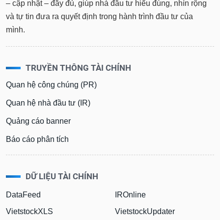
tài
– cập nhật – đầy đủ, giúp nhà đầu tư hiểu đúng, nhìn rộng
chính
và tự tin đưa ra quyết định trong hành trình đầu tư của
mình.
TRUYỀN THÔNG TÀI CHÍNH
Quan hệ công chúng (PR)
Quan hệ nhà đầu tư (IR)
Quảng cáo banner
Báo cáo phân tích
DỮ LIỆU TÀI CHÍNH
DataFeed
IROnline
VietstockXLS
VietstockUpdater