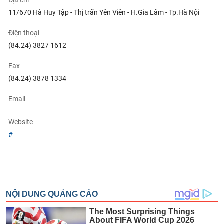
Địa chỉ
Tất cả
Cổ phiếu
Chỉ số
Chứng chỉ quỹ
Chứng q
11/670 Hà Huy Tập - Thị trấn Yên Viên - H.Gia Lâm - Tp.Hà Nội
Lãnh
Điện thoại
đạo
(-)
(84.24) 3827 1612
Tất cả
Người nội bộ
Người liên quan
Cổ đông lớn
Fax
(84.24) 3878 1334
Tin
Email
tức
(-)
Website
#
Bài
viết
của
tác
giả
(-)
Báo
cáo