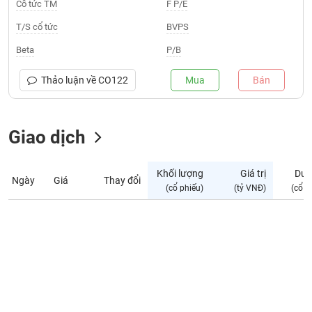
Giá
Cổ tức TM
F P/E
tích
Đặt
T/S cổ tức
BVPS
Biểu
lệnh
đồ
ĐÔNG
Beta
P/B
Nước
tài
DƯƠNG
ngoài
chính
Thảo luận về
CO122
Mua
Bán
Tự
TÀI
doanh
CHÍNH
Giao dịch
Ảnh
CÁ
hưởng
NHÂN
chỉ
Khối lượng
Giá trị
Dư 
số
Ngày
Giá
Thay đổi
(cổ phiếu)
(tỷ VNĐ)
(cổ p
Biến
PHÂN
động
TÍCH
cổ
VIETSTOCKFINANCE
phiếu
Giao
dịch
VĨ
nội
MÔ
bộ