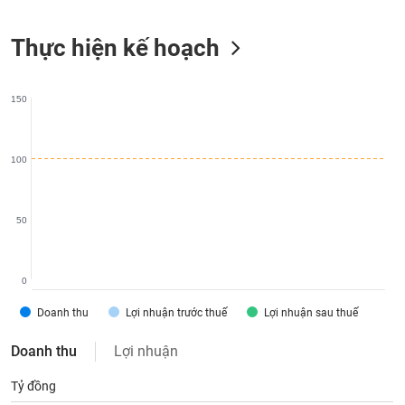
liệu
Thực hiện kế hoạch
Tâm
lý
TIÊU
thị
DÙNG
150
trường
KHÔNG
THIẾT
YẾU
100
50
TIÊU
DÙNG
THIẾT
0
YẾU
Doanh thu
Lợi nhuận trước thuế
Lợi nhuận sau thuế
Doanh thu
Lợi nhuận
Tỷ đồng
CHĂM