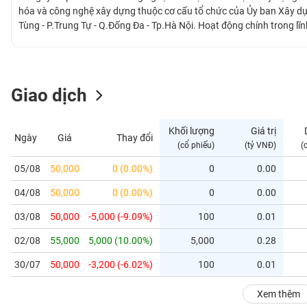
GIỚI
hóa và công nghệ xây dựng thuộc cơ cấu tổ chức của Ủy ban Xây dựn
Tùng - P.Trung Tự - Q.Đống Đa - Tp.Hà Nội. Hoạt động chính trong l
tư vấn đầu tư xây dựng, hoạt động đa lĩnh vực, đa ngành nghề trong
ĐÔNG
hiệu quả với nhiều Công ty và Tập đoàn kinh tế lớn tại Việt Nam và trê
DƯƠNG
Giao dịch
TÀI
CHÍNH
Khối lượng
Giá trị
Ngày
Giá
Thay đổi
CÁ
(cổ phiếu)
(tỷ VNĐ)
(
NHÂN
05/08
50,000
0 (0.00%)
0
0.00
04/08
50,000
0 (0.00%)
0
0.00
PHÂN
TÍCH
03/08
50,000
-5,000 (-9.09%)
100
0.01
VIETSTOCKFINANCE
02/08
55,000
5,000 (10.00%)
5,000
0.28
30/07
50,000
-3,200 (-6.02%)
100
0.01
VĨ
Xem thêm
MÔ