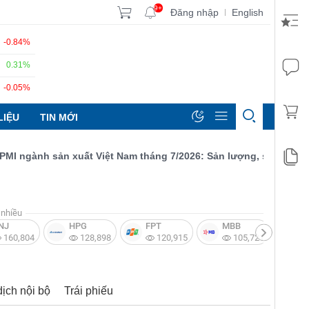
9+
Đăng nhập
English
|
-0.84%
0.31%
-0.05%
LIỆU
TIN MỚI
gành sản xuất Việt Nam tháng 7/2026: Sản lượng, số lượng đơn đ
nhiều
NJ
HPG
FPT
MBB
V
160,804
128,898
120,915
105,721
dịch nội bộ
Trái phiếu