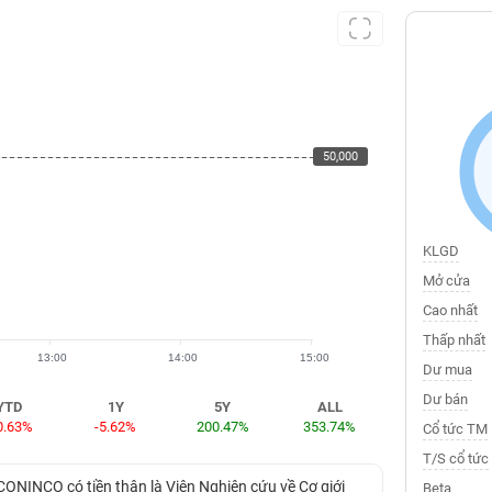
50,000
50,000
KLGD
Mở cửa
Cao nhất
Thấp nhất
13:00
14:00
15:00
Dư mua
Dư bán
YTD
1Y
5Y
ALL
0.63%
-5.62%
200.47%
353.74%
Cổ tức TM
T/S cổ tức
CONINCO có tiền thân là Viện Nghiên cứu về Cơ giới
Beta