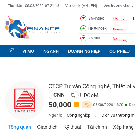
(
)
Đấu trường chứng
Thứ Năm, 06/08/2026
07:21:14
Vietstock
VN
|
EN
VN-Index
1
HNX-Index
Tất cả
Tính năng
Ngành
Mã chứng khoán
Lãnh đạ
VS 100
Tính
năng
VĨ MÔ
NGÀNH
DOANH NGHIỆP
CỔ PHIẾU
(-)
VIETSTOCK
CTCP Tư vấn Công nghệ, Thiết bị 
CNN
CHỨNG
UPCoM
KHOÁN
50,000
%
06/08/2026 14:20
Đan
Ngành:
Công nghiệp
Dịch vụ thương m
DOANH
Tổng quan
Giao dịch
Kỹ thuật
Tài chính
Xếp hạng
NGHIỆP