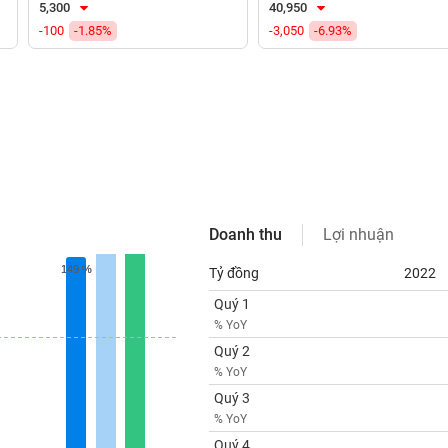
5,300
40,950
-100
-1.85%
-3,050
-6.93%
Doanh thu
Lợi nhuận
149 %
149 %
Tỷ đồng
2022
Quý 1
% YoY
Quý 2
% YoY
Quý 3
% YoY
Quý 4