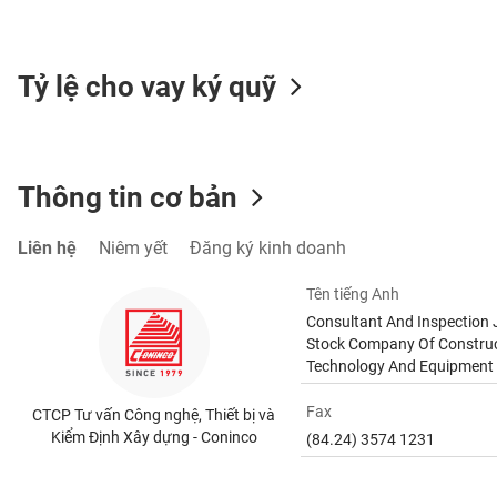
SÓC
SỨC
KHỎE
Tỷ lệ cho vay ký quỹ
TÀI
Thông tin cơ bản
CHÍNH
Liên hệ
Niêm yết
Đăng ký kinh doanh
Tên tiếng Anh
CÔNG
Consultant And Inspection 
NGHỆ
Stock Company Of Constru
THÔNG
Technology And Equipment
TIN
Fax
CTCP Tư vấn Công nghệ, Thiết bị và
Kiểm Định Xây dựng - Coninco
(84.24) 3574 1231
DỊCH