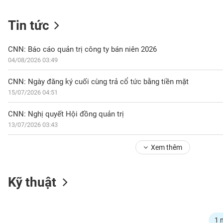
Tin tức
NGÀNH
CNN: Báo cáo quản trị công ty bán niên 2026
04/08/2026 03:49
DOANH
CNN: Ngày đăng ký cuối cùng trả cổ tức bằng tiền mặt
NGHIỆP
15/07/2026 04:51
CNN: Nghị quyết Hội đồng quản trị
13/07/2026 03:43
CỔ
PHIẾU
Xem thêm
PHÁI
Kỹ thuật
SINH
TRÁI
1 