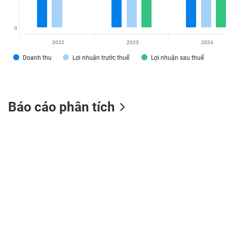
0
2022
2023
2024
TIÊU
DÙNG
Doanh thu
Lợi nhuận trước thuế
Lợi nhuận sau thuế
KHÔNG
THIẾT
YẾU
Báo cáo phân tích
TIÊU
DÙNG
THIẾT
YẾU
CHĂM