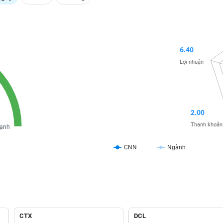
6.40
Lợi nhuận
2.00
Thanh khoản
ạnh
CNN
Ngành
CTX
DCL