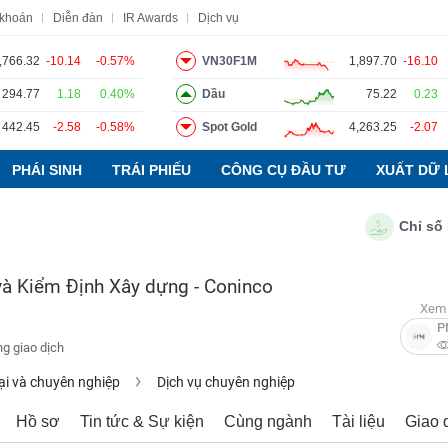
 khoán
Diễn đàn
IR Awards
Dịch vụ
,766.32
-10.14
-0.57%
VN30F1M
1,897.70
-16.10
294.77
1.18
0.40%
Dầu
75.22
0.23
o
Tin tức
Báo cáo phân tích
Thuật ngữ
Dịch vụ
442.45
-2.58
-0.58%
Spot Gold
4,263.25
-2.07
PHÁI SINH
TRÁI PHIẾU
CÔNG CỤ ĐẦU TƯ
XUẤT DỮ 
Chỉ số PMI n
và Kiểm Định Xây dựng - Coninco
Xem 
P
g giao dịch
ại và chuyên nghiệp
Dịch vụ chuyên nghiệp
Hồ sơ
Tin tức & Sự kiện
Cùng ngành
Tài liệu
Giao 