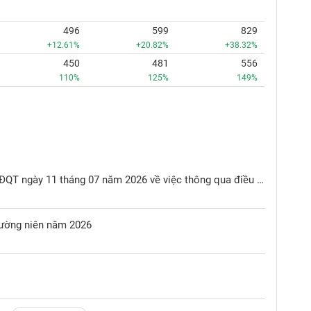
496
599
829
+12.61%
+20.82%
+38.32%
450
481
556
110%
125%
149%
Nghị quyết HĐQT số 07/2026/NQ-HĐQT ngày 11 tháng 07 năm 2026 về việc thông qua điều chỉnh thời điểm chi trả cổ tức năm 2025
hường niên năm 2026