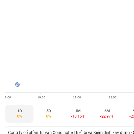
BẤT
ĐỘNG
SẢN
TÀI
CHÍNH
HÀNG
HÓA
9:00
10:00
11:00
12:00
KINH
TẾ
1D
5D
1M
6M
0%
0%
-18.15%
-22.97%
-2
THẾ
Công ty cổ phần Tư vấn Công nghệ Thiết bị và Kiểm định xây dựng - 