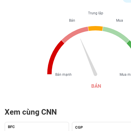
PHIẾU
Trung lập
Bán
Mua
CÔNG
CỤ
ĐẦU
TƯ
XUẤT
DỮ
Bán mạnh
Mua m
LIỆU
BÁN
TIN
MỚI
Xem cùng CNN
Ngành
(-)
BFC
CGP