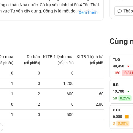
g cơ bản Nhà nước. Có trụ sở chính tại Số 4 Tôn Thất
ĩnh vực Tư vấn xây dựng. Công ty là một doanh nghiệp
Thảo 
Xem thêm
 phạm vi trong nước và quốc tế, hợp tác kinh doanh
n thế giới.
Cùng 
Dư mua
Dư bán
KLTB 1 lệnh mua
KLTB 1 lệnh bán
NN mua
TLG
cổ phiếu)
(cổ phiếu)
(cổ phiếu)
(cổ phiếu)
(tỷ VNĐ)
48,450
0
0
0
0
-150
-0.31
0.00
1
0
1,200
0
0.00
ILB
19,700
1
2
600
600
0.00
50
0.25%
0
2
0
2,800
0.00
PTC
1
0
500
0
0.00
6,000
0
0.00%