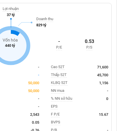
Lợi nhuận
37 tỷ
Doanh thu
829 tỷ
Vốn hóa
-
0.53
440 tỷ
P/E
P/S
Cao 52T
-
71,600
Thấp 52T
-
45,700
KLBQ 52T
50,000
1,156
NN mua
50,000
-
% NN sở hữu
-
0
EPS
-
F P/E
2,543
15.67
BVPS
0.05
P/B
-0.76
-