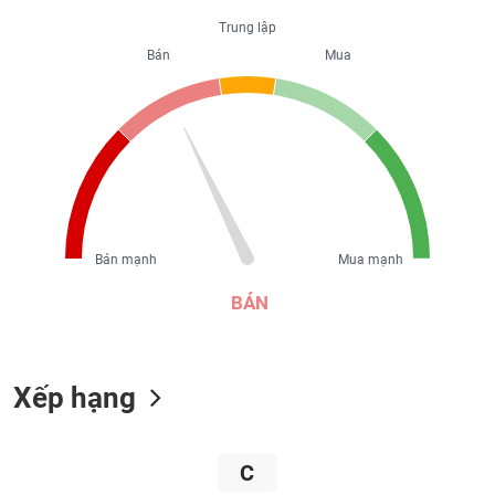
liệu
Trung lập
Bán
Mua
Tâm
lý
TIÊU
thị
DÙNG
trường
KHÔNG
THIẾT
YẾU
Bán mạnh
Mua mạnh
TIÊU
BÁN
DÙNG
THIẾT
YẾU
Xếp hạng
C
CHĂM