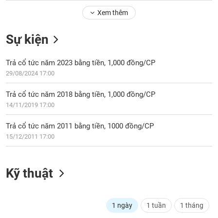
Tổng
VS-
quan
Xem thêm
SECTOR
Giao
Sự kiện
dịch
Tài
Trả cổ tức năm 2023 bằng tiền, 1,000 đồng/CP
chính
NĂNG
29/08/2024 17:00
Phân
LƯỢNG
tích
Trả cổ tức năm 2018 bằng tiền, 1,000 đồng/CP
kỹ
14/11/2019 17:00
thuật
Hồ
Trả cổ tức năm 2011 bằng tiền, 1000 đồng/CP
NGUYÊN
sơ
15/12/2011 17:00
VẬT
doanh
LIỆU
nghiệp
Kỹ thuật
Tin
tức
sự
CÔNG
kiện
1 ngày
1 tuần
1 tháng
NGHIỆP
Tài