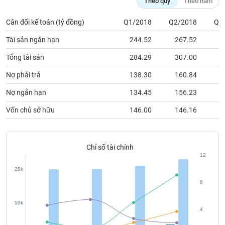
Theo quý
Theo năm
chính
Cân đối kế toán (tỷ đồng)
Q1/2018
Q2/2018
Q3
Tài sản ngắn hạn
244.52
267.52
4
Công
Tổng tài sản
284.29
307.00
4
cụ
đầu
Nợ phải trả
138.30
160.84
2
tư
Nợ ngắn hạn
134.45
156.23
2
Vốn chủ sở hữu
146.00
146.16
1
Truyền
thông
Chỉ số tài chính
tài
12
chính
20k
8
10k
Dữ
4
liệu