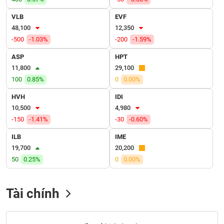
VỤ
TRUYỀN
VLB
EVF
THÔNG
48,100
12,350
-500
-1.03%
-200
-1.59%
ASP
HPT
11,800
29,100
TIỆN
100
0.85%
0
0.00%
ÍCH
HVH
IDI
10,500
4,980
-150
-1.41%
-30
-0.60%
BẤT
ILB
IME
ĐỘNG
19,700
20,200
SẢN
50
0.25%
0
0.00%
Mã
chứng
Tài chính
khoán
(-)