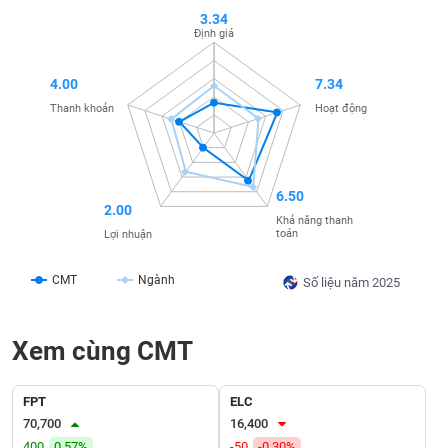
SÓC
3.34
SỨC
Định giá
KHỎE
4.00
7.34
Thanh khoản
Hoạt động
TÀI
CHÍNH
6.50
2.00
Khả năng thanh
toán
Lợi nhuận
CÔNG
CMT
Ngành
Số liệu năm 2025
NGHỆ
THÔNG
TIN
Xem cùng CMT
FPT
ELC
70,700
16,400
DỊCH
400
0.57%
-50
-0.30%