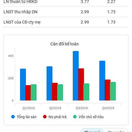
LN thuần từ HĐKD
3.77
2.27
phân
tích
LNST thu nhập DN
2.99
1.73
(-)
LNST của CĐ cty mẹ
2.99
1.73
Thuật
ngữ
(-)
Cân đối kế toán
400
Dịch
vụ
(-)
200
Đào
tạo
0
Q1/2018
Q2/2018
Q3/2018
Q4/2018
Tổng tài sản
Nợ phải trả
Vốn chủ sỡ hữu
Sách
tài