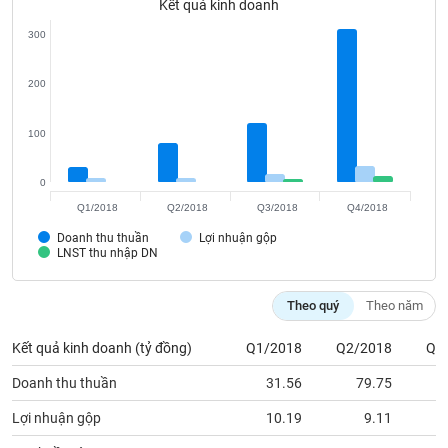
Kết quả kinh doanh
Tất cả
Cổ phiếu
Chỉ số
Chứng chỉ quỹ
Chứng q
300
Lãnh
đạo
200
(-)
Tất cả
Người nội bộ
Người liên quan
Cổ đông lớn
100
Tin
0
tức
Q1/2018
Q2/2018
Q3/2018
Q4/2018
(-)
Doanh thu thuần
Lợi nhuận gộp
LNST thu nhập DN
Bài
viết
Theo quý
Theo năm
của
tác
giả
Kết quả kinh doanh (tỷ đồng)
Q1/2018
Q2/2018
Q3
(-)
Doanh thu thuần
31.56
79.75
1
Lợi nhuận gộp
10.19
9.11
Báo
cáo