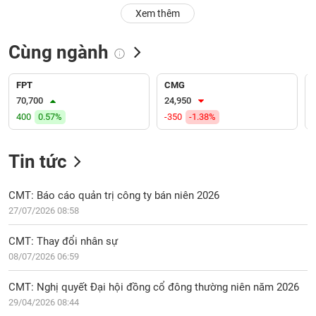
PHIẾU
Hủy
Xem thêm
niêm
yết
Cùng ngành
Theo
CÔNG
dõi
CỤ
đặc
FPT
CMG
ĐẦU
biệt
70,700
24,950
TƯ
400
0.57%
-350
-1.38%
Không
được
ký
Tin tức
XUẤT
quỹ
DỮ
LIỆU
Danh
CMT: Báo cáo quản trị công ty bán niên 2026
mục
27/07/2026 08:58
ETF
TIN
CMT: Thay đổi nhân sự
Cổ
MỚI
08/07/2026 06:59
phiếu
chi
Ngành
CMT: Nghị quyết Đại hội đồng cổ đông thường niên năm 2026
tiết
(-)
29/04/2026 08:44