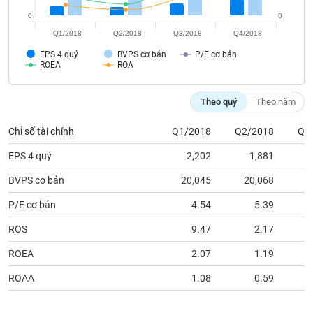
tài
chính
0
0
Q1/2018
Q2/2018
Q3/2018
Q4/2018
EPS 4 quý
BVPS cơ bản
P/E cơ bản
ROEA
ROA
Theo quý
Theo năm
Chỉ số tài chính
Q1/2018
Q2/2018
Q3
EPS 4 quý
2,202
1,881
BVPS cơ bản
20,045
20,068
2
P/E cơ bản
4.54
5.39
ROS
9.47
2.17
ROEA
2.07
1.19
ROAA
1.08
0.59