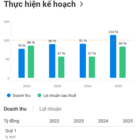
Thực hiện kế hoạch
150
114 %
114 %
100
91 %
91 %
90 %
90 %
86 %
86 %
84 %
84 %
78 %
78 %
57 %
57 %
57 %
57 %
50
0
2022
2023
2024
2025
Doanh thu
Lợi nhuận sau thuế
Doanh thu
Lợi nhuận
Tỷ đồng
2022
2023
2024
2025
Quý 1
% YoY