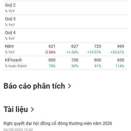
Quý 2
% YoY
Quý 3
% YoY
Quý 4
% YoY
Năm
621
627
725
969
% YoY
-2.56%
+1.06%
+15.57%
+33.67%
Kế hoạch
800
700
800
850
% hoàn thành
78%
90%
91%
114%
Báo cáo phân tích
Tài liệu
Nghị quyết đại hội đồng cổ đông thường niên năm 2026
06/08/2026 10:43