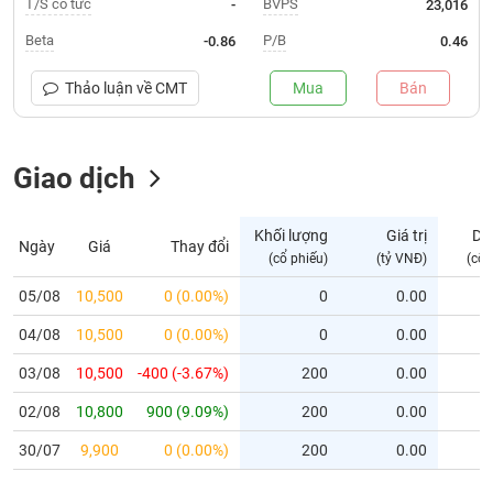
T/S cổ tức
BVPS
-
23,016
Trạng
Beta
P/B
-0.86
0.46
thái
NGÀNH
cổ
Thảo luận về
CMT
Mua
Bán
phiếu
Quy
Giao dịch
DOANH
mô
NGHIỆP
thị
trường
Khối lượng
Giá trị
Dư
Ngày
Giá
Thay đổi
Niêm
(cổ phiếu)
(tỷ VNĐ)
(cổ 
CỔ
yết
PHIẾU
05/08
10,500
0 (0.00%)
0
0.00
Niêm
04/08
yết
10,500
0 (0.00%)
0
0.00
mới
PHÁI
03/08
10,500
-400 (-3.67%)
200
0.00
Niêm
SINH
02/08
10,800
900 (9.09%)
200
0.00
yết
bổ
30/07
9,900
0 (0.00%)
200
0.00
sung
TRÁI