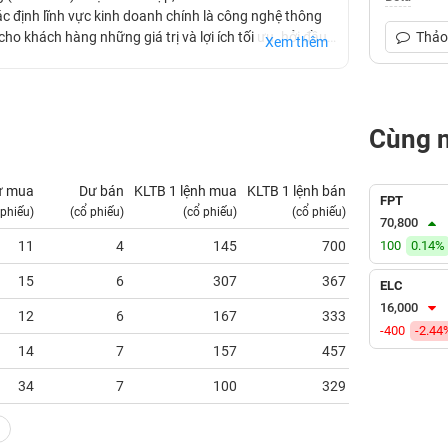
 định lĩnh vực kinh doanh chính là công nghệ thông
ho khách hàng những giá trị và lợi ích tối ưu. hởi đầu
Thảo 
Xem thêm
 điều lệ lên 80 tỷ đồng vào cuối năm 2009. Năm 2010
NFONET chính thức được niêm yết và giao dịch tại sàn
hứng khoán là CMT.
Cùng 
ư mua
Dư bán
KLTB 1 lệnh mua
KLTB 1 lệnh bán
NN mua
FPT
 phiếu)
(cổ phiếu)
(cổ phiếu)
(cổ phiếu)
(tỷ VNĐ)
70,800
11
4
145
700
100
0.00
0.14%
15
6
307
367
0.00
ELC
16,000
12
6
167
333
0.00
-400
-2.44
14
7
157
457
0.00
34
7
100
329
0.00