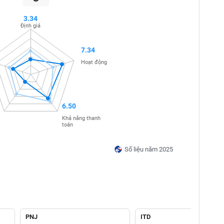
3.34
Định giá
7.34
Hoạt động
6.50
Khả năng thanh
toán
Số liệu năm 2025
PNJ
ITD