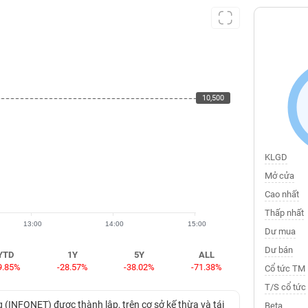
10,500
10,500
KLGD
Mở cửa
Cao nhất
Thấp nhất
13:00
14:00
15:00
Dư mua
Dư bán
YTD
1Y
5Y
ALL
9.85%
-28.57%
-38.02%
-71.38%
Cổ tức TM
T/S cổ tức
INFONET) được thành lập, trên cơ sở kế thừa và tái
Beta