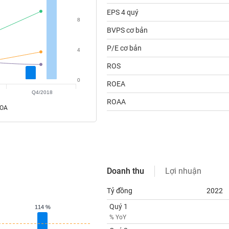
EPS 4 quý
8
BVPS cơ bản
P/E cơ bản
4
ROS
0
ROEA
Q4/2018
ROAA
ROA
Doanh thu
Lợi nhuận
Tỷ đồng
2022
Quý 1
114 %
114 %
% YoY