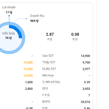
Lợi nhuận
17 tỷ
Doanh thu
969 tỷ
Vốn hóa
2.87
0.08
76 tỷ
P/E
P/S
Cao 52T
-
14,900
Thấp 52T
10,500
9,700
KLBQ 52T
10,500
2,977
NN mua
10,500
-
% NN sở hữu
1,600
3.39
EPS
2,800
3,653
F P/E
7
BVPS
-
23,016
P/B
-0.98
0.46