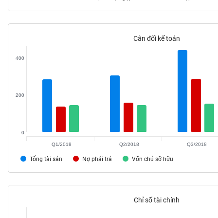
Cân đối kế toán
TIÊU
DÙNG
400
KHÔNG
THIẾT
YẾU
200
0
TIÊU
DÙNG
Q1/2018
Q2/2018
Q3/2018
THIẾT
Tổng tài sản
Nợ phải trả
Vốn chủ sỡ hữu
YẾU
Chỉ số tài chính
CHĂM