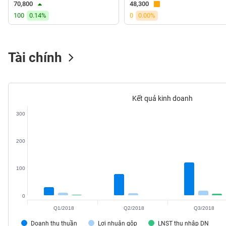
70,800
48,300
VS-
100
0.14%
0
0.00%
SECTOR
Tài chính
NĂNG
LƯỢNG
Kết quả kinh doanh
300
NGUYÊN
200
VẬT
LIỆU
100
0
Q1/2018
Q2/2018
Q3/2018
CÔNG
NGHIỆP
Doanh thu thuần
Lợi nhuận gộp
LNST thu nhập DN