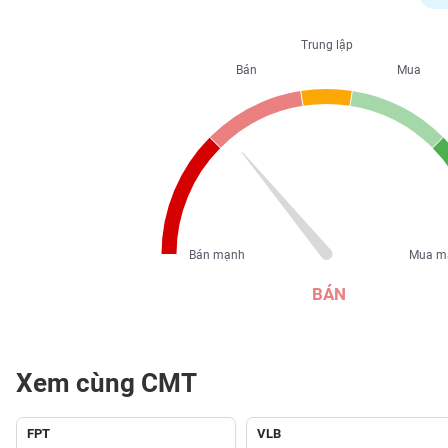
PHIẾU
Trung lập
Bán
Mua
CÔNG
CỤ
ĐẦU
TƯ
XUẤT
DỮ
Bán mạnh
Mua m
LIỆU
BÁN
TIN
MỚI
Xem cùng CMT
Ngành
(-)
FPT
VLB