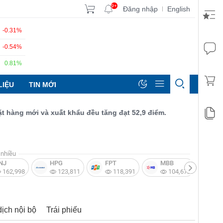
9+
Đăng nhập
English
|
-0.31%
-0.54%
0.81%
LIỆU
TIN MỚI
g mới và xuất khẩu đều tăng đạt 52,9 điểm.
nhiều
NJ
HPG
FPT
MBB
V
162,998
123,811
118,391
104,672
dịch nội bộ
Trái phiếu