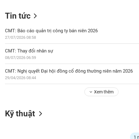
Tin tức
NGÀNH
CMT: Báo cáo quản trị công ty bán niên 2026
27/07/2026 08:58
DOANH
CMT: Thay đổi nhân sự
NGHIỆP
08/07/2026 06:59
CMT: Nghị quyết Đại hội đồng cổ đông thường niên năm 2026
29/04/2026 08:44
CỔ
PHIẾU
Xem thêm
PHÁI
Kỹ thuật
SINH
TRÁI
1 