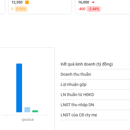
12,350
16,000
0
0.00%
-400
-2.44%
Kết quả kinh doanh (tỷ đồng)
Doanh thu thuần
Lợi nhuận gộp
LN thuần từ HĐKD
LNST thu nhập DN
LNST của CĐ cty mẹ
Q4/2018