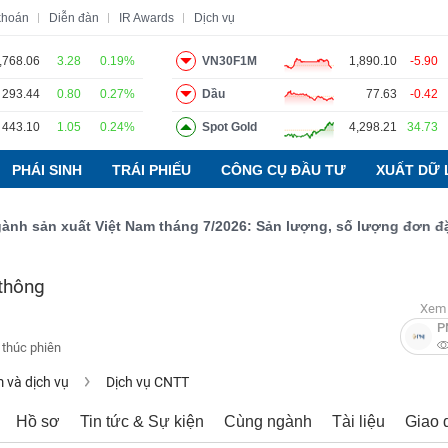
khoán
Diễn đàn
IR Awards
Dịch vụ
,768.06
3.28
0.19%
VN30F1M
1,890.10
-5.90
293.44
0.80
0.27%
Dầu
77.63
-0.42
o
Tin tức
Báo cáo phân tích
Thuật ngữ
Dịch vụ
443.10
1.05
0.24%
Spot Gold
4,298.21
34.73
PHÁI SINH
TRÁI PHIẾU
CÔNG CỤ ĐẦU TƯ
XUẤT DỮ 
sản xuất Việt Nam tháng 7/2026: Sản lượng, số lượng đơn đặt hàn
thông
Xem 
P
 thúc phiên
và dịch vụ
Dịch vụ CNTT
Hồ sơ
Tin tức & Sự kiện
Cùng ngành
Tài liệu
Giao 