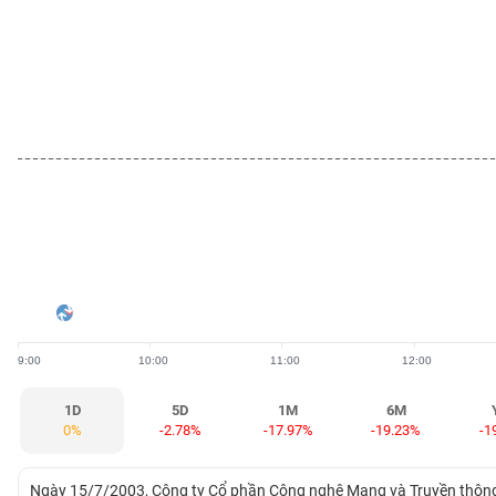
BẤT
ĐỘNG
SẢN
TÀI
CHÍNH
HÀNG
HÓA
9:00
10:00
11:00
12:00
KINH
TẾ
1D
5D
1M
6M
0%
-2.78%
-17.97%
-19.23%
-1
THẾ
Ngày 15/7/2003, Công ty Cổ phần Công nghệ Mạng và Truyền thông (