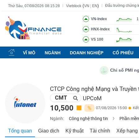
(
)
Đấu trường chứng 
Thứ Sáu, 07/08/2026
08:15:29
Vietstock
VN
|
EN
VN-Index
1
HNX-Index
Tất cả
Tính năng
Ngành
Mã chứng khoán
Lãnh đạ
VS 100
Tính
năng
VĨ MÔ
NGÀNH
DOANH NGHIỆP
CỔ PHIẾU
(-)
Chỉ số PMI ngành 
VIETSTOCK
CTCP Công nghệ Mạng và Truyền 
CMT
CHỨNG
UPCoM
KHOÁN
10,500
%
07/08/2026 15:00
Kết
Ngành:
Công nghệ thông tin
Phần mềm 
DOANH
Tổng quan
Giao dịch
Kỹ thuật
Tài chính
Xếp hạng
NGHIỆP