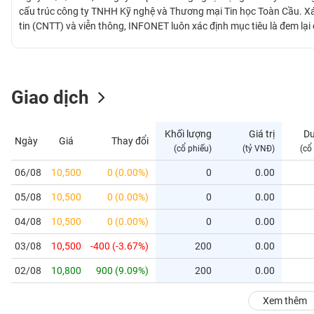
GIỚI
cấu trúc công ty TNHH Kỹ nghệ và Thương mại Tin học Toàn Cầu. Xác
tin (CNTT) và viễn thông, INFONET luôn xác định mục tiêu là đem lại c
với số vốn 03 tỷ đồng, sau bảy năm hoạt động, INFONET đã tăng vốn
ĐÔNG
đánh dấu một bước tiến quan trọng trong quá trình phát triển khi I
DƯƠNG
giao dịch Chứng khoán thành phố Hồ Chí Minh (HOSE) với tên mã c
Giao dịch
TÀI
CHÍNH
Khối lượng
Giá trị
D
Ngày
Giá
Thay đổi
CÁ
(cổ phiếu)
(tỷ VNĐ)
(cổ
NHÂN
06/08
10,500
0 (0.00%)
0
0.00
05/08
10,500
0 (0.00%)
0
0.00
PHÂN
TÍCH
04/08
10,500
0 (0.00%)
0
0.00
VIETSTOCKFINANCE
03/08
10,500
-400 (-3.67%)
200
0.00
02/08
10,800
900 (9.09%)
200
0.00
VĨ
Xem thêm
MÔ