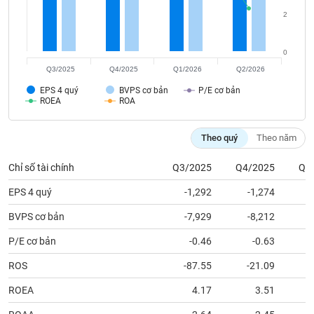
tài
chính
2
0
Q3/2025
Q4/2025
Q1/2026
Q2/2026
EPS 4 quý
BVPS cơ bản
P/E cơ bản
ROEA
ROA
Theo quý
Theo năm
Chỉ số tài chính
Q3/2025
Q4/2025
Q1
EPS 4 quý
-1,292
-1,274
BVPS cơ bản
-7,929
-8,212
P/E cơ bản
-0.46
-0.63
ROS
-87.55
-21.09
ROEA
4.17
3.51