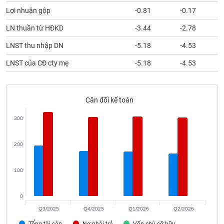
phân
Lợi nhuận gộp
-0.81
-0.17
tích
(-)
LN thuần từ HĐKD
-3.44
-2.78
LNST thu nhập DN
-5.18
-4.53
Thuật
ngữ
LNST của CĐ cty mẹ
-5.18
-4.53
(-)
Dịch
Cân đối kế toán
vụ
(-)
300
200
Đào
tạo
100
0
Sách
Q3/2025
Q4/2025
Q1/2026
Q2/2026
tài
Tổng tài sản