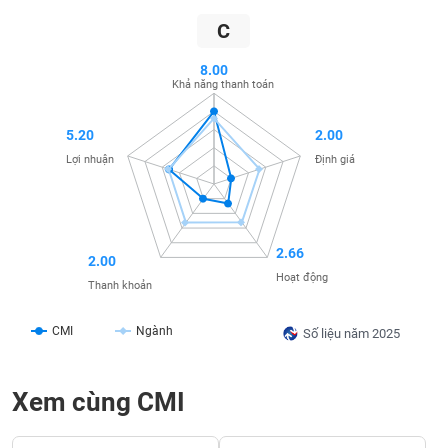
SÓC
SỨC
C
KHỎE
8.00
Khả năng thanh toán
5.20
2.00
TÀI
Lợi nhuận
Định giá
CHÍNH
2.66
2.00
CÔNG
Hoạt động
Thanh khoản
NGHỆ
THÔNG
CMI
Ngành
TIN
Số liệu năm 2025
Xem cùng CMI
DỊCH