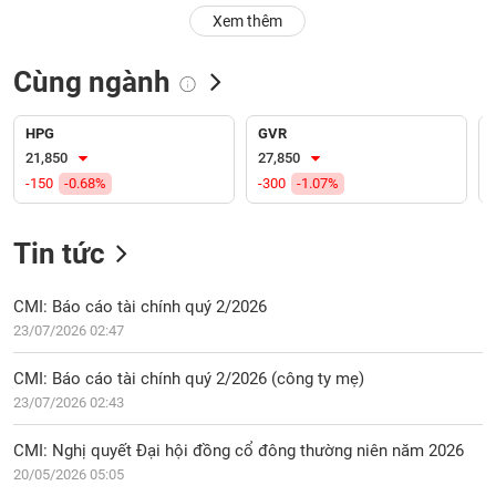
PHIẾU
Hủy
Xem thêm
niêm
yết
Cùng ngành
Theo
CÔNG
dõi
CỤ
đặc
HPG
GVR
ĐẦU
biệt
21,850
27,850
TƯ
-150
-0.68%
-300
-1.07%
Không
được
ký
Tin tức
XUẤT
quỹ
DỮ
LIỆU
Danh
CMI: Báo cáo tài chính quý 2/2026
mục
23/07/2026 02:47
ETF
TIN
CMI: Báo cáo tài chính quý 2/2026 (công ty mẹ)
Cổ
MỚI
23/07/2026 02:43
phiếu
chi
Ngành
CMI: Nghị quyết Đại hội đồng cổ đông thường niên năm 2026
tiết
(-)
20/05/2026 05:05