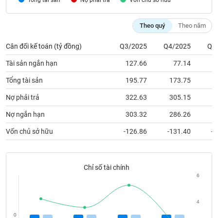
Nợ phải trả
Vốn chủ sỡ hữu
chính
Theo quý
Theo năm
Cân đối kế toán (tỷ đồng)
Q3/2025
Q4/2025
Q1
Công
cụ
Tài sản ngắn hạn
127.66
77.14
đầu
tư
Tổng tài sản
195.77
173.75
1
Nợ phải trả
322.63
305.15
3
Nợ ngắn hạn
303.32
286.26
2
Truyền
Vốn chủ sở hữu
-126.86
-131.40
-1
thông
tài
chính
Chỉ số tài chính
6
Dữ
4
liệu
0