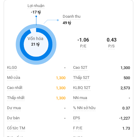
Giá
tích
Lợi nhuận
Đặt
-17 tỷ
Biểu
lệnh
Doanh thu
đồ
ĐÔNG
49 tỷ
Nước
tài
DƯƠNG
ngoài
chính
Vốn hóa
-1.06
0.43
Tự
21 tỷ
P/E
P/S
TÀI
doanh
CHÍNH
Ảnh
CÁ
hưởng
NHÂN
KLGD
Cao 52T
-
1,300
chỉ
số
Mở cửa
Thấp 52T
1,300
500
Biến
Cao nhất
KLBQ 52T
1,300
2,573
PHÂN
động
TÍCH
Thấp nhất
NN mua
1,300
-
cổ
VIETSTOCKFINANCE
phiếu
Dư mua
% NN sở hữu
-
0.37
Giao
Dư bán
EPS
-
-1,227
dịch
Cổ tức TM
F P/E
1.73
VĨ
nội
MÔ
bộ