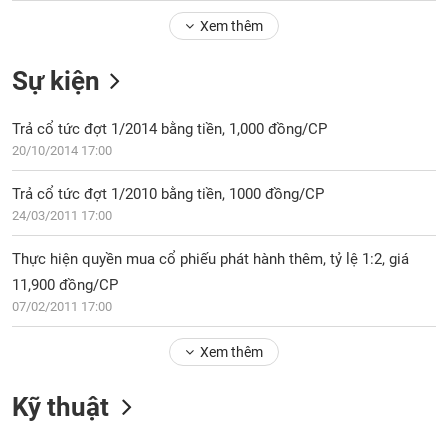
Tổng
VS-
quan
Xem thêm
SECTOR
Giao
Sự kiện
dịch
Tài
Trả cổ tức đợt 1/2014 bằng tiền, 1,000 đồng/CP
chính
NĂNG
20/10/2014 17:00
Phân
LƯỢNG
tích
Trả cổ tức đợt 1/2010 bằng tiền, 1000 đồng/CP
kỹ
24/03/2011 17:00
thuật
Hồ
Thực hiện quyền mua cổ phiếu phát hành thêm, tỷ lệ 1:2, giá
NGUYÊN
sơ
11,900 đồng/CP
VẬT
doanh
07/02/2011 17:00
LIỆU
nghiệp
Tin
Xem thêm
tức
sự
Kỹ thuật
CÔNG
kiện
NGHIỆP
Tài