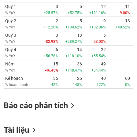
Quý 1
3
5
12
11
% YoY
+25.57%
+52.75%
+131.16%
-9.00%
Quý 2
2
5
9
13
% YoY
+12.20%
+189.62%
+102.06%
+40.52%
Quý 3
3
13
6
% YoY
-82.98%
+289.27%
-53.03%
Quý 4
6
14
22
% YoY
+56.78%
+118.10%
+55.54%
Năm
15
36
49
% YoY
-46.45%
+148.47%
+34.44%
Kế hoạch
35
25
40
60
% hoàn thành
42%
145%
122%
0%
Báo cáo phân tích
Tài liệu