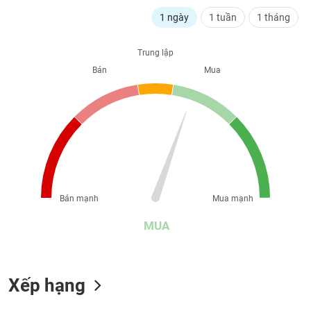
liệu
1 ngày
1 tuần
1 tháng
Tâm
lý
Trung lập
TIÊU
thị
Bán
Mua
DÙNG
trường
KHÔNG
THIẾT
YẾU
TIÊU
Bán mạnh
Mua mạnh
DÙNG
THIẾT
MUA
YẾU
Xếp hạng
CHĂM