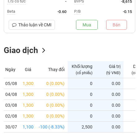
T/S cổ tức
BVPS
-
-8,615
Trạng
Beta
P/B
-0.60
-0.15
thái
NGÀNH
cổ
Thảo luận về
CMI
Mua
Bán
phiếu
Quy
Giao dịch
DOANH
mô
NGHIỆP
thị
trường
Khối lượng
Giá trị
Dư
Ngày
Giá
Thay đổi
Niêm
(cổ phiếu)
(tỷ VNĐ)
(cổ 
CỔ
yết
PHIẾU
05/08
1,300
0 (0.00%)
0
0.00
Niêm
04/08
yết
1,300
0 (0.00%)
0
0.00
mới
PHÁI
03/08
1,300
0 (0.00%)
0
0.00
Niêm
SINH
02/08
1,300
0 (0.00%)
0
0.00
yết
bổ
30/07
1,100
-100 (-8.33%)
2,500
0.00
sung
TRÁI