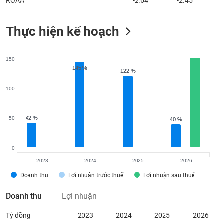
ROAA
-2.64
-2.45
Thực hiện kế hoạch
150
145 %
145 %
122 %
122 %
100
42 %
42 %
50
40 %
40 %
0
2023
2024
2025
2026
Doanh thu
Lợi nhuận trước thuế
Lợi nhuận sau thuế
Doanh thu
Lợi nhuận
Tỷ đồng
2023
2024
2025
2026