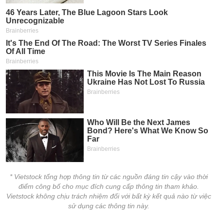
* Vietstock tổng hợp thông tin từ các nguồn đáng tin cậy vào thời
điểm công bố cho mục đích cung cấp thông tin tham khảo.
Vietstock không chịu trách nhiệm đối với bất kỳ kết quả nào từ việc
sử dụng các thông tin này.