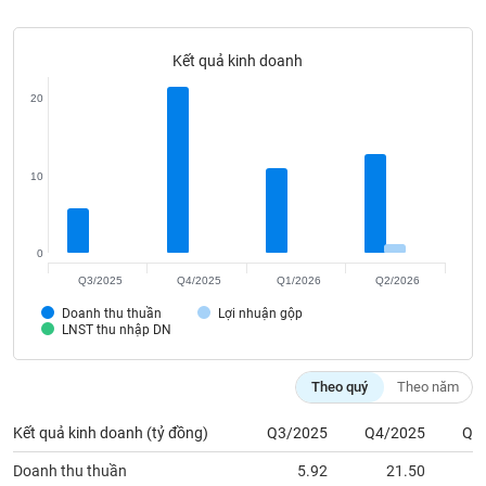
Tất cả
Cổ phiếu
Chỉ số
Chứng chỉ quỹ
Chứng q
Kết quả kinh doanh
Lãnh
đạo
(-)
20
Tất cả
Người nội bộ
Người liên quan
Cổ đông lớn
10
Tin
tức
(-)
0
Q3/2025
Q4/2025
Q1/2026
Q2/2026
Bài
Doanh thu thuần
Lợi nhuận gộp
viết
LNST thu nhập DN
của
tác
giả
Theo quý
Theo năm
(-)
Kết quả kinh doanh (tỷ đồng)
Q3/2025
Q4/2025
Q1
Báo
Doanh thu thuần
5.92
21.50
cáo