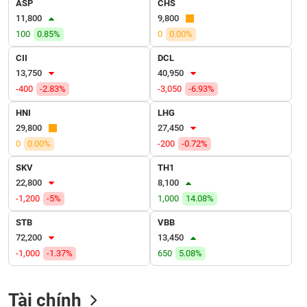
ASP
CHS
VỤ
11,800
9,800
TRUYỀN
THÔNG
100
0.85%
0
0.00%
CII
DCL
13,750
40,950
-400
-2.83%
-3,050
-6.93%
TIỆN
HNI
LHG
ÍCH
29,800
27,450
0
0.00%
-200
-0.72%
SKV
TH1
22,800
8,100
BẤT
-1,200
-5%
1,000
14.08%
ĐỘNG
SẢN
STB
VBB
72,200
13,450
Mã
-1,000
-1.37%
650
5.08%
chứng
khoán
(-)
Tài chính