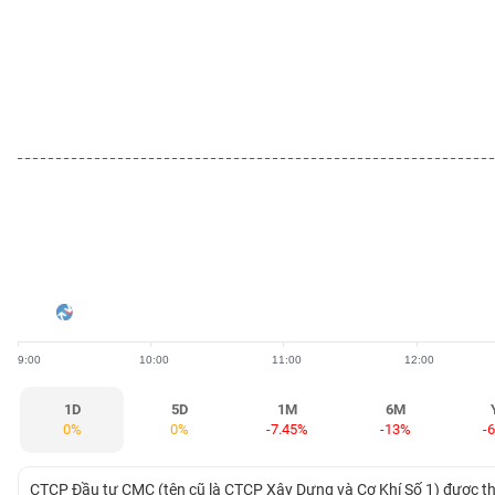
BẤT
ĐỘNG
SẢN
TÀI
CHÍNH
HÀNG
HÓA
9:00
10:00
11:00
12:00
KINH
TẾ
1D
5D
1M
6M
0%
0%
-7.45%
-13%
-
THẾ
CTCP Đầu tư CMC (tên cũ là CTCP Xây Dựng và Cơ Khí Số 1) được t