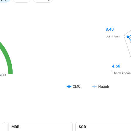
8.40
Lợi nhuận
4.66
Thanh khoản
ạnh
CMC
Ngành
MBB
SGD