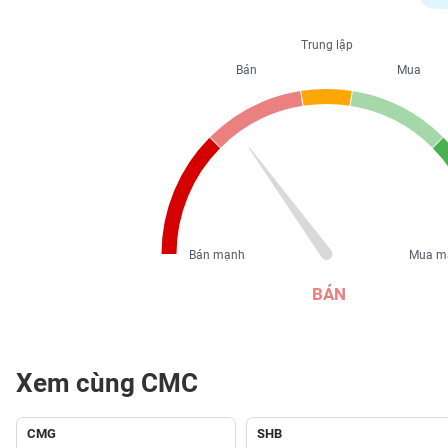
PHIẾU
Trung lập
Bán
Mua
CÔNG
CỤ
ĐẦU
TƯ
XUẤT
DỮ
Bán mạnh
Mua m
LIỆU
BÁN
TIN
MỚI
Xem cùng CMC
Ngành
(-)
CMG
SHB