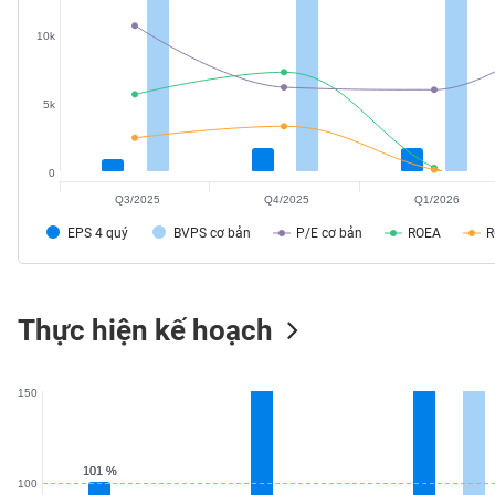
SÓC
10k
SỨC
KHỎE
5k
TÀI
0
CHÍNH
Q3/2025
Q4/2025
Q1/2026
EPS 4 quý
BVPS cơ bản
P/E cơ bản
ROEA
CÔNG
Thực hiện kế hoạch
NGHỆ
THÔNG
TIN
150
101 %
101 %
100
DỊCH