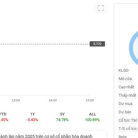
8,700
8,700
KLGD
Mở cửa
Cao nhất
Thấp nhất
13:00
14:00
15:00
Dư mua
Dư bán
YTD
1Y
5Y
ALL
6.45%
-5.43%
74.78%
100.89%
Cổ tức TM
T/S cổ tức
hành lập năm 2005 trên cơ sở cổ phần hóa doanh
Beta