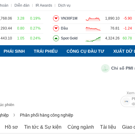
khoán
Diễn đàn
IR Awards
Dịch vụ
,768.06
3.28
0.19%
VN30F1M
1,890.10
-5.90
293.44
0.80
0.27%
Dầu
76.81
-1.24
o
Tin tức
Báo cáo phân tích
Thuật ngữ
Dịch vụ
443.10
1.05
0.24%
Spot Gold
4,324.26
60.78
PHÁI SINH
TRÁI PHIẾU
CÔNG CỤ ĐẦU TƯ
XUẤT DỮ 
Chỉ số PMI ngàn
Xem 
P
húc phiên
ghiệp
Phân phối hàng công nghiệp
Hồ sơ
Tin tức & Sự kiện
Cùng ngành
Tài liệu
Giao 