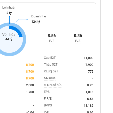
Lợi nhuận
8 tỷ
Doanh thu
124 tỷ
Vốn hóa
8.56
0.36
44 tỷ
P/E
P/S
Cao 52T
-
11,000
Thấp 52T
8,700
7,900
KLBQ 52T
8,700
775
NN mua
8,700
-
% NN sở hữu
2,000
0.26
EPS
1,700
1,016
F P/E
6.54
BVPS
-
13,182
P/B
-0.04
0.66