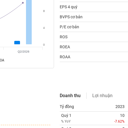
EPS 4 quý
8
BVPS cơ bản
P/E cơ bản
4
ROS
0
ROEA
Q2/2026
ROAA
ROA
Doanh thu
Lợi nhuận
Tỷ đồng
2023
Quý 1
10
% YoY
-7.62%