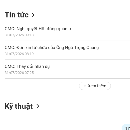
Tin tức
NGÀNH
CMC: Nghị quyết Hội đồng quản trị
31/07/2026 09:13
DOANH
CMC: Đơn xin từ chức của Ông Ngô Trọng Quang
NGHIỆP
31/07/2026 08:19
CMC: Thay đổi nhân sự
31/07/2026 07:25
CỔ
PHIẾU
Xem thêm
PHÁI
Kỹ thuật
SINH
TRÁI
1 