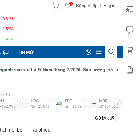
9+
Đăng nhập
English
|
-0.31%
-1.59%
1.43%
LIỆU
TIN MỚI
h sản xuất Việt Nam tháng 7/2026: Sản lượng, số lượng đơn đặt h
nhiều
NJ
HPG
FPT
MBB
V
162,998
123,811
118,391
104,672
GD ký quỹ
dịch nội bộ
Trái phiếu