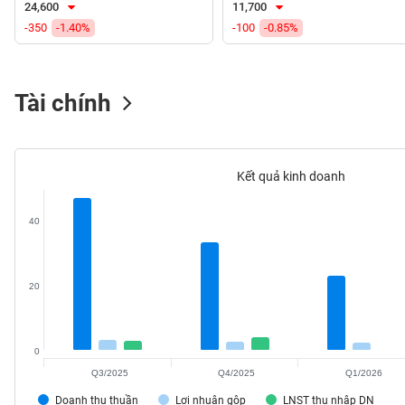
24,600
11,700
VS-
-350
-1.40%
-100
-0.85%
SECTOR
Tài chính
NĂNG
LƯỢNG
Kết quả kinh doanh
40
NGUYÊN
VẬT
LIỆU
20
0
Q3/2025
Q4/2025
Q1/2026
CÔNG
NGHIỆP
Doanh thu thuần
Lợi nhuận gộp
LNST thu nhập DN