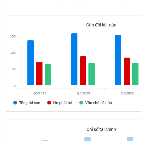
Cân đối kế toán
TIÊU
DÙNG
150
KHÔNG
THIẾT
100
YẾU
50
0
TIÊU
DÙNG
Q3/2025
Q4/2025
Q1/2026
THIẾT
Tổng tài sản
Nợ phải trả
Vốn chủ sỡ hữu
YẾU
Chỉ số tài chính
CHĂM