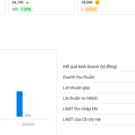
24,150
18,000
250
1.05%
0
0.00%
Kết quả kinh doanh (tỷ đồng)
Doanh thu thuần
Lợi nhuận gộp
LN thuần từ HĐKD
LNST thu nhập DN
LNST của CĐ cty mẹ
Q2/2026