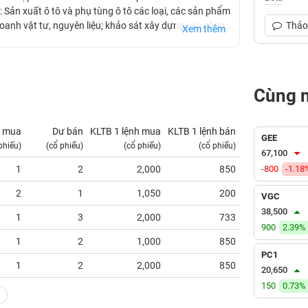
Sản xuất ô tô và phụ tùng ô tô các loại, các sản phẩm
doanh vật tư, nguyên liệu; khảo sát xây dựng các công
Thảo 
Xem thêm
ng có 1 xí nghiệp xây dựng công trình trực thuộc, có thể
trình giao thông, thủy lợi từ khâu đầu đến hoàn thiện.
Cùng 
 mua
Dư bán
KLTB 1 lệnh mua
KLTB 1 lệnh bán
NN mua
GEE
phiếu)
(cổ phiếu)
(cổ phiếu)
(cổ phiếu)
(tỷ VNĐ)
67,100
1
2
2,000
850
-800
0.00
-1.18
2
1
1,050
200
0.00
VGC
38,500
1
3
2,000
733
0.00
900
2.39%
1
2
1,000
850
0.00
PC1
1
2
2,000
850
0.00
20,650
150
0.73%