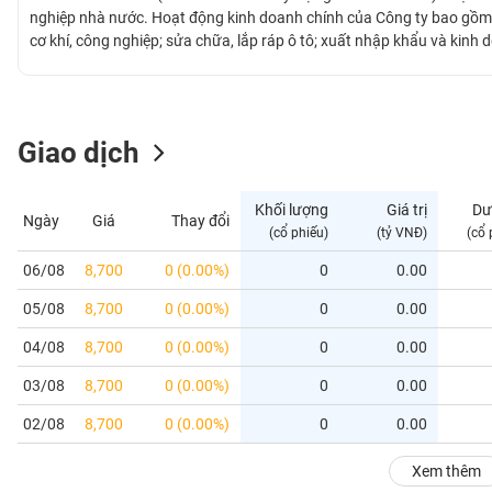
GIỚI
nghiệp nhà nước. Hoạt động kinh doanh chính của Công ty bao gồm: 
cơ khí, công nghiệp; sửa chữa, lắp ráp ô tô; xuất nhập khẩu và kinh 
trình giao thông, thuỷ lợi, dân dụng, công nghiệp.... Công ty hiện cũ
ĐÔNG
thi công hoàn chỉnh những công trình như khu công nghiệp, các công 
DƯƠNG
Giao dịch
TÀI
CHÍNH
Khối lượng
Giá trị
Dư
Ngày
Giá
Thay đổi
CÁ
(cổ phiếu)
(tỷ VNĐ)
(cổ 
NHÂN
06/08
8,700
0 (0.00%)
0
0.00
05/08
8,700
0 (0.00%)
0
0.00
PHÂN
TÍCH
04/08
8,700
0 (0.00%)
0
0.00
VIETSTOCKFINANCE
03/08
8,700
0 (0.00%)
0
0.00
02/08
8,700
0 (0.00%)
0
0.00
VĨ
Xem thêm
MÔ