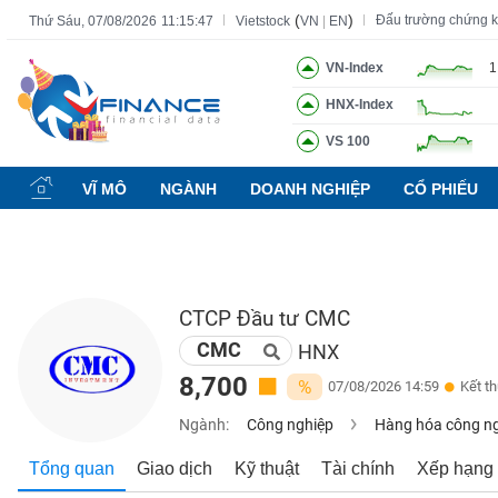
(
)
Đấu trường chứng 
Thứ Sáu, 07/08/2026
11:15:48
Vietstock
VN
|
EN
VN-Index
1
HNX-Index
Tất cả
Tính năng
Ngành
Mã chứng khoán
Lãnh đạ
VS 100
Tính
năng
VĨ MÔ
NGÀNH
DOANH NGHIỆP
CỔ PHIẾU
(-)
VIETSTOCK
CTCP Đầu tư CMC
CMC
CHỨNG
HNX
KHOÁN
8,700
%
07/08/2026 14:59
Kết t
Ngành:
Công nghiệp
Hàng hóa công n
DOANH
Tổng quan
Giao dịch
Kỹ thuật
Tài chính
Xếp hạng
NGHIỆP