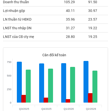
Doanh thu thuần
105.29
91.50
phân
tích
(-)
Lợi nhuận gộp
40.11
30.97
LN thuần từ HĐKD
35.96
23.57
Thuật
LNST thu nhập DN
31.27
19.22
ngữ
(-)
LNST của CĐ cty mẹ
28.80
19.25
Dịch
vụ
Cân đối kế toán
(-)
750
Đào
500
tạo
250
Sách
0
tài
Q3/2025
Q4/2025
Q1/2026
Q2/2026