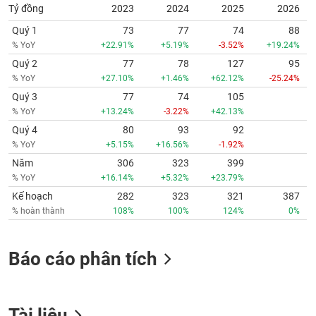
Tỷ đồng
2023
2024
2025
2026
Quý 1
73
77
74
88
% YoY
+22.91%
+5.19%
-3.52%
+19.24%
Quý 2
77
78
127
95
% YoY
+27.10%
+1.46%
+62.12%
-25.24%
Quý 3
77
74
105
% YoY
+13.24%
-3.22%
+42.13%
Quý 4
80
93
92
% YoY
+5.15%
+16.56%
-1.92%
Năm
306
323
399
% YoY
+16.14%
+5.32%
+23.79%
Kế hoạch
282
323
321
387
% hoàn thành
108%
100%
124%
0%
Báo cáo phân tích
Tài liệu