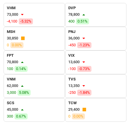
VỤ
VHM
DVP
TRUYỀN
73,000
78,800
THÔNG
-4,100
-5.32%
400
0.51%
MSH
PNJ
30,850
36,000
TIỆN
0
0.00%
-450
-1.23%
ÍCH
FPT
VIX
70,800
13,600
100
0.14%
-100
-0.73%
VNM
TVS
BẤT
62,000
13,350
ĐỘNG
3,000
5.08%
-250
-1.84%
SẢN
SCS
TCW
Mã
45,000
29,400
chứng
300
0.67%
0
0.00%
khoán
(-)