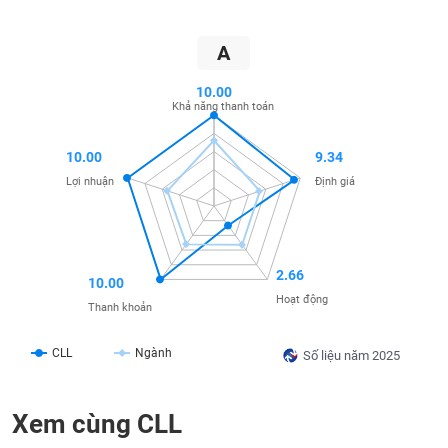
SÓC
SỨC
KHỎE
A
10.00
Khả năng thanh toán
TÀI
10.00
9.34
CHÍNH
Lợi nhuận
Định giá
CÔNG
2.66
10.00
NGHỆ
Hoạt động
Thanh khoản
THÔNG
TIN
CLL
Ngành
Số liệu năm 2025
Xem cùng CLL
DỊCH