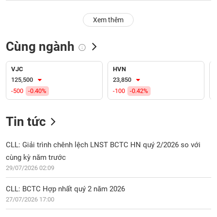
PHIẾU
Hủy
niêm
Xem thêm
yết
Theo
Cùng ngành
CÔNG
dõi
CỤ
đặc
ĐẦU
biệt
VJC
HVN
TƯ
125,500
23,850
Không
-500
-0.40%
-100
-0.42%
được
ký
XUẤT
quỹ
DỮ
Tin tức
LIỆU
Danh
mục
CLL: Giải trình chênh lệch LNST BCTC HN quý 2/2026 so với
ETF
cùng kỳ năm trước
TIN
29/07/2026 02:09
Cổ
MỚI
phiếu
CLL: BCTC Hợp nhất quý 2 năm 2026
chi
Ngành
tiết
27/07/2026 17:00
(-)