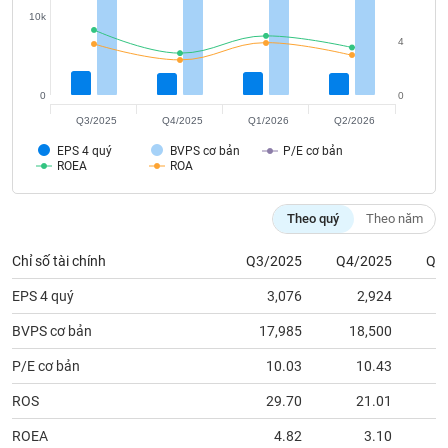
tài
10k
chính
4
0
0
Q3/2025
Q4/2025
Q1/2026
Q2/2026
EPS 4 quý
BVPS cơ bản
P/E cơ bản
ROEA
ROA
Theo quý
Theo năm
Chỉ số tài chính
Q3/2025
Q4/2025
Q1
EPS 4 quý
3,076
2,924
BVPS cơ bản
17,985
18,500
1
P/E cơ bản
10.03
10.43
ROS
29.70
21.01
ROEA
4.82
3.10