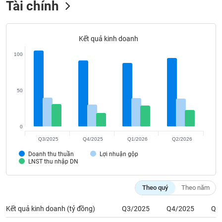
Tài chính
Tất cả
Cổ phiếu
Chỉ số
Chứng chỉ quỹ
Chứng q
Lãnh
đạo
Kết quả kinh doanh
(-)
100
Tất cả
Người nội bộ
Người liên quan
Cổ đông lớn
Tin
50
tức
(-)
0
Bài
Q3/2025
Q4/2025
Q1/2026
Q2/2026
viết
của
Doanh thu thuần
Lợi nhuận gộp
LNST thu nhập DN
tác
giả
(-)
Theo quý
Theo năm
Kết quả kinh doanh (tỷ đồng)
Q3/2025
Q4/2025
Q1
Báo
cáo