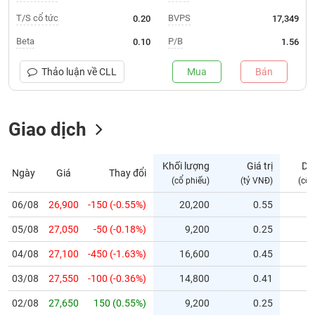
T/S cổ tức
BVPS
0.20
17,349
Trạng
thái
Beta
P/B
0.10
1.56
NGÀNH
cổ
phiếu
Thảo luận về
CLL
Mua
Bán
Quy
DOANH
mô
NGHIỆP
Giao dịch
thị
trường
Niêm
Khối lượng
Giá trị
Dư
Ngày
Giá
Thay đổi
CỔ
yết
(cổ phiếu)
(tỷ VNĐ)
(cổ 
PHIẾU
Niêm
06/08
26,900
-150 (-0.55%)
20,200
0.55
yết
mới
05/08
27,050
-50 (-0.18%)
9,200
0.25
PHÁI
Niêm
SINH
04/08
27,100
-450 (-1.63%)
16,600
0.45
yết
03/08
27,550
-100 (-0.36%)
14,800
0.41
bổ
sung
TRÁI
02/08
27,650
150 (0.55%)
9,200
0.25