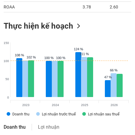
ROAA
3.78
2.60
Thực hiện kế hoạch
150
124 %
124 %
111 %
111 %
108 %
108 %
102 %
102 %
100 %
100 %
100 %
100 %
100
66 %
66 %
47 %
47 %
50
0
2023
2024
2025
2026
Doanh thu
Lợi nhuận trước thuế
Lợi nhuận sau thuế
Doanh thu
Lợi nhuận