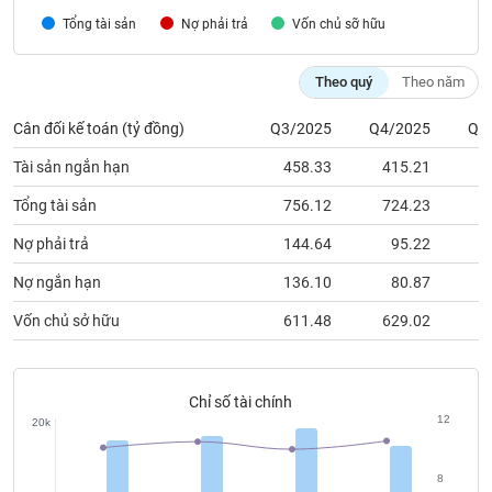
chính
Tổng tài sản
Nợ phải trả
Vốn chủ sỡ hữu
Theo quý
Theo năm
Công
Cân đối kế toán (tỷ đồng)
Q3/2025
Q4/2025
Q1
cụ
đầu
Tài sản ngắn hạn
458.33
415.21
4
tư
Tổng tài sản
756.12
724.23
7
Nợ phải trả
144.64
95.22
Truyền
Nợ ngắn hạn
136.10
80.87
thông
Vốn chủ sở hữu
611.48
629.02
6
tài
chính
Chỉ số tài chính
12
20k
Dữ
liệu
8