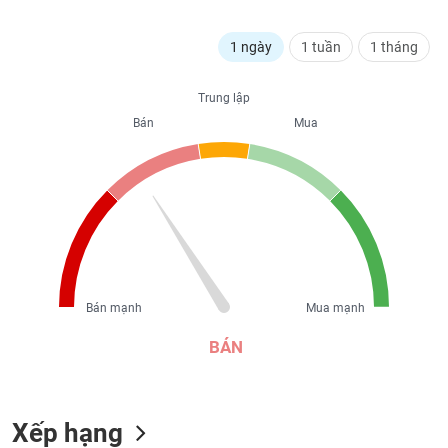
liệu
1 ngày
1 tuần
1 tháng
Tâm
lý
TIÊU
thị
Trung lập
DÙNG
trường
Bán
Mua
KHÔNG
THIẾT
YẾU
TIÊU
DÙNG
Bán mạnh
Mua mạnh
THIẾT
YẾU
BÁN
Xếp hạng
CHĂM