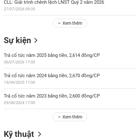
Tổng
CLL: Giải trình chênh lệch LNST Quý 2 năm 2026
VS-
quan
SECTOR
27/07/2026 09:35
Giao
Xem thêm
dịch
Tài
Sự kiện
chính
NĂNG
Phân
LƯỢNG
Trả cổ tức năm 2025 bằng tiền, 2,614 đồng/CP
tích
30/07/2026 17:00
kỹ
thuật
Trả cổ tức năm 2024 bằng tiền, 2,670 đồng/CP
Hồ
15/09/2025 17:00
NGUYÊN
sơ
VẬT
doanh
Trả cổ tức năm 2023 bằng tiền, 2,600 đồng/CP
LIỆU
nghiệp
29/08/2024 17:00
Tin
tức
Xem thêm
sự
CÔNG
kiện
Kỹ thuật
NGHIỆP
Tài