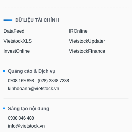
liệu
Tâm
DỮ LIỆU TÀI CHÍNH
lý
TIÊU
thị
DÙNG
DataFeed
IROnline
trường
KHÔNG
VietstockXLS
VietstockUpdater
THIẾT
YẾU
InvestOnline
VietstockFinance
Quảng cáo & Dịch vụ
TIÊU
0908 169 898 - (028) 3848 7238
DÙNG
kinhdoanh@vietstock.vn
THIẾT
YẾU
Sáng tạo nội dung
0938 046 488
info@vietstock.vn
CHĂM