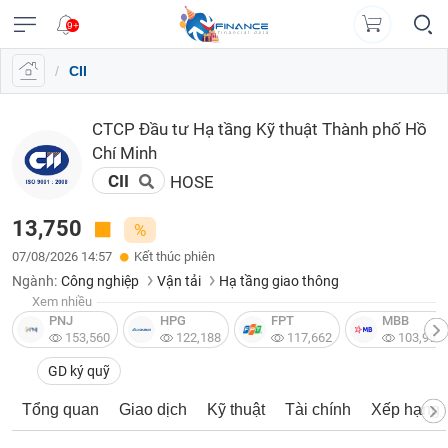
9+
/
CII
VĨ
NGÀNH
DOANH
CỔ
PHÁI
TRÁI
CÔNG
XUẤT
TIN
©
Chăm
Vietstock
MÔ
NGHIỆP
PHIẾU
SINH
PHIẾU
CỤ
DỮ
MỚI
Bản
sóc
Tất cả
Tính năng
Ngành
Mã chứng khoán
Lãnh đạ
ĐẦU
LIỆU
Dữ
(
quyền
khách
CTCP Đầu tư Hạ tầng Kỹ thuật Thành phố Hồ
Đăng
TƯ
Dữ
liệu
Doanh
Thị
Hợp
Tổng
Tin
thuộc
hàng
VN
Tính
nhập
Chí Minh
liệu
ngành
nghiệp
trường
đồng
quan
Tổng
tức
về
năng
|
CII
HOSE
Vietstock
A-
cổ
tương
Danh
hợp
(-)
0908
Báo
Ngành
Tổ
EN
Công
Z
phiếu
lai
mục
doanh
16
cáo
chi
chức
bố
)
VIETSTOCK
theo
nghiệp
13,750
%
98
phân
tiết
Hồ
phát
Bản
VN30
thông
dõi
98
tích
sơ
hành
Báo
07/08/2026 14:57
Kết thúc phiên
đồ
tin
Đấu
VN100
lãnh
Bản
cáo
Ngành:
thị
Công nghiệp
Vận tải
Hạ tầng giao thông
trường
Thuật
Trái
data@vietstock.vn
đạo
đồ
tài
HOSE
trường
Xem nhiều
Trái
chứng
CHỨNG
ngữ
phiếu
thị
chính
PNJ
HPG
FPT
MBB
phiếu
KHOÁN
khoán
Lịch
A-
HNX
Tổng
trường
153,560
122,188
117,662
103,997
Tin
chính
sự
Z
Báo
hợp
tức
UPCoM
phủ
kiện
Sức
cáo
GD ký quỹ
thị
Trái
mạnh
tài
Hợp
trường
DOANH
Thống
Diễn
Cập
phiếu
Tổng quan
Giao dịch
Kỹ thuật
Tài chính
Xếp hạng
giá
chính
đồng
NGHIỆP
kê
đàn
nhật
chi
Thanh
RRG
ngành
tương
giao
lãi
tiết