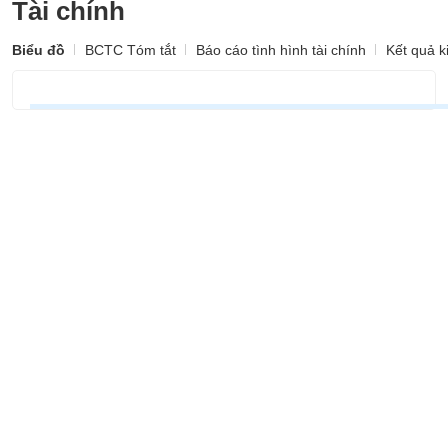
khoản
Tài chính
lai
dịch
lỗ
Phân
Vĩ
Thống
Định
tích
mô
BẤT
Chứng
IR
Giao
kê
Biểu đồ
BCTC Tóm tắt
Báo cáo tình hình tài chính
Kết quả k
Chứng
giá
kỹ
ĐỘNG
quyền
Awards
dịch
giao
quyền
thuật
SẢN
Nước
nội
dịch
Trái
ngoài
Tổng
bộ
Bảng
phiếu
Tin
quan
giá
Đào
doanh
Tự
Niên
tức
TÀI
trực
tạo
nghiệp
doanh
Thống
giám
CHÍNH
tuyến
kê
Top
Tài
giao
Bộ
cổ
liệu
dịch
Dịch
lọc
phiếu
cổ
HÀNG
vụ
cổ
Định
đông
HÓA
Bản
phiếu
giá
đồ
So
ngành
sánh
KINH
cổ
Thống
TẾ
phiếu
kê
giao
Báo
dịch
cáo
THẾ
phân
GIỚI