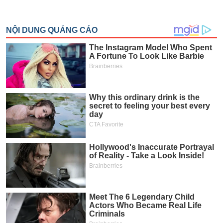
Trạng
thái
NGÀNH
cổ
phiếu
Quy
DOANH
mô
NGHIỆP
thị
trường
Niêm
CỔ
yết
PHIẾU
Niêm
yết
mới
PHÁI
Niêm
SINH
yết
bổ
sung
TRÁI