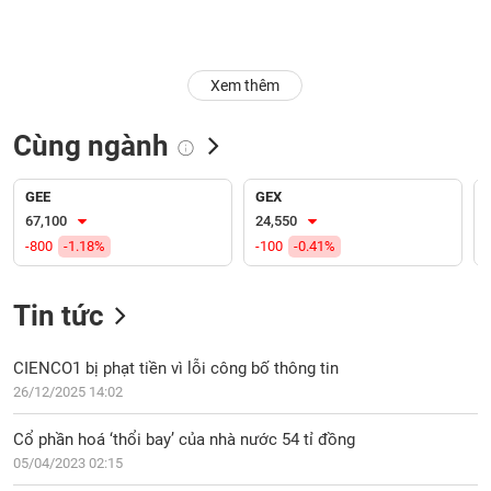
Trạng
thái
NGÀNH
cổ
Xem thêm
phiếu
Cùng ngành
Quy
DOANH
mô
NGHIỆP
thị
GEE
GEX
trường
67,100
24,550
-800
-1.18%
-100
-0.41%
Niêm
CỔ
yết
PHIẾU
Tin tức
Niêm
yết
mới
CIENCO1 bị phạt tiền vì lỗi công bố thông tin
PHÁI
Niêm
SINH
26/12/2025 14:02
yết
bổ
Cổ phần hoá ‘thổi bay’ của nhà nước 54 tỉ đồng
sung
05/04/2023 02:15
TRÁI