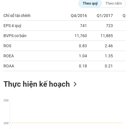
phân
Theo quý
Theo năm
tích
(-)
Chỉ số tài chính
Q4/2016
Q1/2017
Q2
EPS 4 quý
741
723
Thuật
ngữ
BVPS cơ bản
11,760
11,885
1
(-)
ROS
0.83
2.46
ROEA
1.04
1.35
Dịch
vụ
(-)
ROAA
0.18
0.21
Thực hiện kế hoạch
Đào
tạo
150
Sách
100
tài