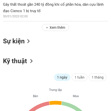
PHIẾU
Hủy
Gây thất thoát gần 240 tỷ đồng khi cổ phần hóa, dàn cựu lãnh
niêm
đạo Cienco 1 bị truy tố
yết
30/01/2023 02:00
Theo
CÔNG
dõi
Xem thêm
CỤ
đặc
ĐẦU
biệt
TƯ
Sự kiện
Không
được
ký
XUẤT
quỹ
Kỹ thuật
DỮ
LIỆU
Danh
mục
ETF
1 ngày
1 tuần
1 tháng
TIN
Cổ
MỚI
Trung lập
phiếu
Bán
Mua
chi
Ngành
tiết
(-)