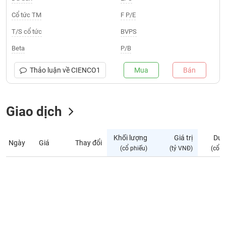
Giá
tích
Cổ tức TM
F P/E
Đặt
Biểu
lệnh
T/S cổ tức
BVPS
đồ
ĐÔNG
Nước
tài
DƯƠNG
Beta
P/B
ngoài
chính
Tự
Thảo luận về
CIENCO1
Mua
Bán
TÀI
doanh
CHÍNH
Ảnh
CÁ
hưởng
Giao dịch
NHÂN
chỉ
số
Khối lượng
Giá trị
Dư 
Ngày
Giá
Thay đổi
Biến
PHÂN
(cổ phiếu)
(tỷ VNĐ)
(cổ p
động
TÍCH
cổ
VIETSTOCKFINANCE
phiếu
Giao
dịch
VĨ
nội
MÔ
bộ