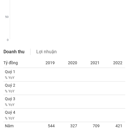
chính
50
Công
cụ
đầu
0
tư
Doanh thu
Lợi nhuận
Tỷ đồng
2019
2020
2021
2022
Quý 1
Truyền
% YoY
thông
tài
Quý 2
chính
% YoY
Quý 3
% YoY
Quý 4
Dữ
% YoY
liệu
Năm
544
327
709
421