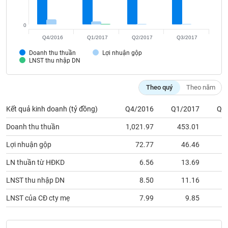
SÓC
SỨC
KHỎE
0
Q4/2016
Q1/2017
Q2/2017
Q3/2017
Doanh thu thuần
Lợi nhuận gộp
LNST thu nhập DN
TÀI
CHÍNH
Theo quý
Theo năm
Kết quả kinh doanh (tỷ đồng)
Q4/2016
Q1/2017
Q2
Doanh thu thuần
1,021.97
453.01
5
CÔNG
Lợi nhuận gộp
72.77
46.46
NGHỆ
THÔNG
LN thuần từ HĐKD
6.56
13.69
TIN
LNST thu nhập DN
8.50
11.16
LNST của CĐ cty mẹ
7.99
9.85
DỊCH