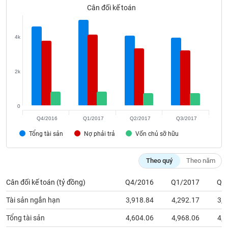
VỤ
Cân đối kế toán
TRUYỀN
THÔNG
4k
2k
TIỆN
ÍCH
0
Q4/2016
Q1/2017
Q2/2017
Q3/2017
Tổng tài sản
Nợ phải trả
Vốn chủ sỡ hữu
BẤT
ĐỘNG
SẢN
Theo quý
Theo năm
Cân đối kế toán (tỷ đồng)
Q4/2016
Q1/2017
Q2
Mã
chứng
Tài sản ngắn hạn
3,918.84
4,292.17
3,4
khoán
(-)
Tổng tài sản
4,604.06
4,968.06
4,0