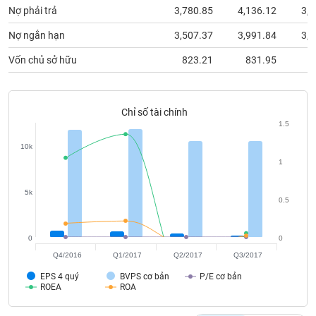
Tất cả
Cổ phiếu
Chỉ số
Chứng chỉ quỹ
Chứng q
Nợ phải trả
3,780.85
4,136.12
3,3
Nợ ngắn hạn
3,507.37
3,991.84
3,2
Lãnh
đạo
Vốn chủ sở hữu
823.21
831.95
7
(-)
Tất cả
Người nội bộ
Người liên quan
Cổ đông lớn
Chỉ số tài chính
1.5
Tin
tức
10k
(-)
1
5k
Bài
0.5
viết
của
tác
0
0
giả
(-)
Q4/2016
Q1/2017
Q2/2017
Q3/2017
EPS 4 quý
BVPS cơ bản
P/E cơ bản
ROEA
ROA
Báo
cáo