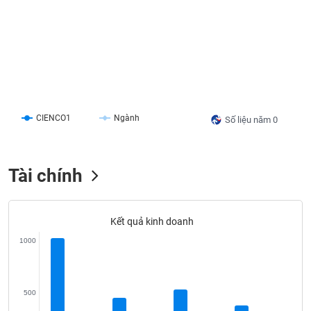
liệu
Tâm
lý
TIÊU
thị
DÙNG
trường
KHÔNG
THIẾT
YẾU
CIENCO1
Ngành
Số liệu năm 0
Tài chính
TIÊU
DÙNG
THIẾT
Kết quả kinh doanh
YẾU
1000
500
CHĂM